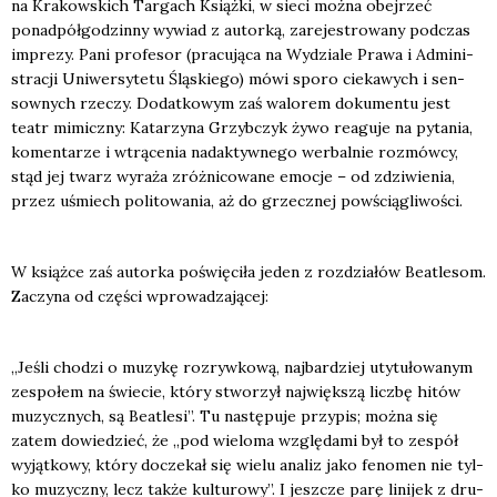
na Kra­kow­skich Tar­gach Książ­ki, w sie­ci moż­na obej­rzeć
ponad­pół­go­dzin­ny wywiad z autor­ką, zare­je­stro­wa­ny pod­czas
impre­zy. Pani pro­fe­sor (pra­cu­ją­ca na Wydzia­le Pra­wa i Admi­ni­
stra­cji Uni­wer­sy­te­tu Ślą­skie­go) mówi spo­ro cie­ka­wych i sen­
sow­nych rze­czy. Dodat­ko­wym zaś walo­rem doku­men­tu jest
teatr mimicz­ny: Kata­rzy­na Grzyb­czyk żywo reagu­je na pyta­nia,
komen­ta­rze i wtrą­ce­nia nadak­tyw­ne­go wer­bal­nie roz­mów­cy,
stąd jej twarz wyra­ża zróż­ni­co­wa­ne emo­cje – od zdzi­wie­nia,
przez uśmiech poli­to­wa­nia, aż do grzecz­nej powścią­gli­wo­ści.
W książ­ce zaś autor­ka poświę­ci­ła jeden z roz­dzia­łów Beatle­som.
Zaczy­na od czę­ści wpro­wa­dza­ją­cej:
„Jeśli cho­dzi o muzy­kę roz­ryw­ko­wą, naj­bar­dziej uty­tu­ło­wa­nym
zespo­łem na świe­cie, któ­ry stwo­rzył naj­więk­szą licz­bę hitów
muzycz­nych, są Beatle­si”. Tu nastę­pu­je przy­pis; moż­na się
zatem dowie­dzieć, że „pod wie­lo­ma wzglę­da­mi był to zespół
wyjąt­ko­wy, któ­ry docze­kał się wie­lu ana­liz jako feno­men nie tyl­
ko muzycz­ny, lecz tak­że kul­tu­ro­wy”. I jesz­cze parę lini­jek z dru­