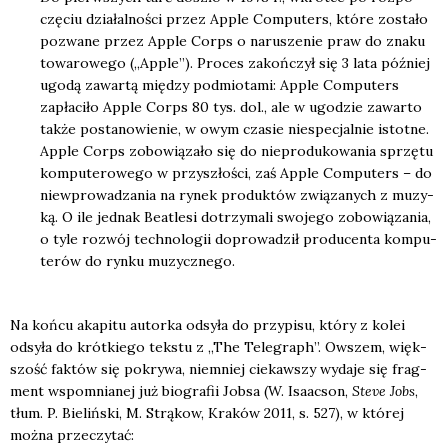
czę­ciu dzia­łal­no­ści przez Apple Com­pu­ters, któ­re zosta­ło
pozwa­ne przez Apple Corps o naru­sze­nie praw do zna­ku
towa­ro­we­go („Apple”). Pro­ces zakoń­czył się 3 lata póź­niej
ugo­dą zawar­tą mię­dzy pod­mio­ta­mi: Apple Com­pu­ters
zapła­ci­ło Apple Corps 80 tys. dol., ale w ugo­dzie zawar­to
tak­że posta­no­wie­nie, w owym cza­sie nie­spe­cjal­nie istot­ne.
Apple Corps zobo­wią­za­ło się do nie­pro­du­ko­wa­nia sprzę­tu
kom­pu­te­ro­we­go w przy­szło­ści, zaś Apple Com­pu­ters – do
nie­wpro­wa­dza­nia na rynek pro­duk­tów zwią­za­nych z muzy­
ką. O ile jed­nak Beatle­si dotrzy­ma­li swo­je­go zobo­wią­za­nia,
o tyle roz­wój tech­no­lo­gii dopro­wa­dził pro­du­cen­ta kom­pu­
te­rów do ryn­ku muzycz­ne­go.
Na koń­cu aka­pi­tu autor­ka odsy­ła do przy­pi­su, któ­ry z kolei
odsy­ła do krót­kie­go tek­stu z „The Tele­graph”. Owszem, więk­
szość fak­tów się pokry­wa, nie­mniej cie­kaw­szy wyda­je się frag­
ment wspo­mnia­nej już bio­gra­fii Job­sa (W. Isa­ac­son,
Ste­ve Jobs
,
tłum. P. Bie­liń­ski, M. Strą­kow, Kra­ków 2011, s. 527), w któ­rej
moż­na prze­czy­tać: