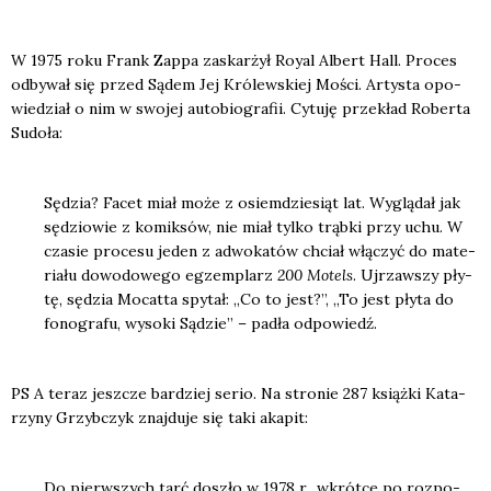
W 1975 roku Frank Zap­pa zaskar­żył Roy­al Albert Hall. Pro­ces
odby­wał się przed Sądem Jej Kró­lew­skiej Mości. Arty­sta opo­
wie­dział o nim w swo­jej auto­bio­gra­fii. Cytu­ję prze­kład Rober­ta
Sudo­ła:
Sędzia? Facet miał może z osiem­dzie­siąt lat. Wyglą­dał jak
sędzio­wie z komik­sów, nie miał tyl­ko trąb­ki przy uchu. W
cza­sie pro­ce­su jeden z adwo­ka­tów chciał włą­czyć do mate­
ria­łu dowo­do­we­go egzem­plarz
200 Motels
. Ujrzaw­szy pły­
tę, sędzia Mocat­ta spy­tał: „Co to jest?”, „To jest pły­ta do
fono­gra­fu, wyso­ki Sądzie” – padła odpo­wiedź.
PS A teraz jesz­cze bar­dziej serio. Na stro­nie 287 książ­ki Kata­
rzy­ny Grzyb­czyk znaj­du­je się taki aka­pit:
Do pierw­szych tarć doszło w 1978 r., wkrót­ce po roz­po­