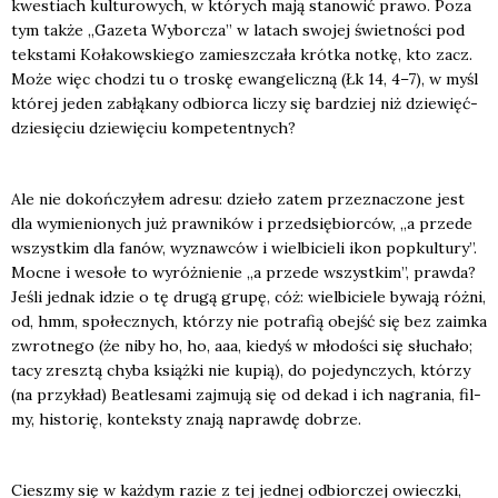
kwe­stiach kul­tu­ro­wych, w któ­rych mają sta­no­wić pra­wo. Poza
tym tak­że „Gaze­ta Wybor­cza” w latach swo­jej świet­no­ści pod
tek­sta­mi Koła­kow­skie­go zamiesz­cza­ła krót­ka not­kę, kto zacz.
Może więc cho­dzi tu o tro­skę ewan­ge­licz­ną (Łk 14, 4–7), w myśl
któ­rej jeden zabłą­ka­ny odbior­ca liczy się bar­dziej niż dzie­więć­
dzie­się­ciu dzie­wię­ciu kom­pe­tent­nych?
Ale nie dokoń­czy­łem adre­su: dzie­ło zatem prze­zna­czo­ne jest
dla wymie­nio­nych już praw­ni­ków i przed­się­bior­ców, „a przede
wszyst­kim dla fanów, wyznaw­ców i wiel­bi­cie­li ikon popkul­tu­ry”.
Moc­ne i weso­łe to wyróż­nie­nie „a przede wszyst­kim”, praw­da?
Jeśli jed­nak idzie o tę dru­gą gru­pę, cóż: wiel­bi­cie­le bywa­ją róż­ni,
od, hmm, spo­łecz­nych, któ­rzy nie potra­fią obejść się bez zaim­ka
zwrot­ne­go (że niby ho, ho, aaa, kie­dyś w mło­do­ści się słu­cha­ło;
tacy zresz­tą chy­ba książ­ki nie kupią), do poje­dyn­czych, któ­rzy
(na przy­kład) Beatle­sa­mi zaj­mu­ją się od dekad i ich nagra­nia, fil­
my, histo­rię, kon­tek­sty zna­ją napraw­dę dobrze.
Ciesz­my się w każ­dym razie z tej jed­nej odbior­czej owiecz­ki,