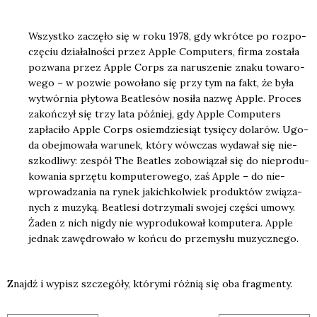
Wszyst­ko zaczę­ło się w roku 1978, gdy wkrót­ce po roz­po­
czę­ciu dzia­łal­no­ści przez Apple Com­pu­ters, fir­ma zosta­ła
pozwa­na przez Apple Corps za naru­sze­nie zna­ku towa­ro­
we­go – w pozwie powo­ła­no się przy tym na fakt, że była
wytwór­nia pły­to­wa Beatle­sów nosi­ła nazwę Apple. Pro­ces
zakoń­czył się trzy lata póź­niej, gdy Apple Com­pu­ters
zapła­ci­ło Apple Corps osiem­dzie­siąt tysię­cy dola­rów. Ugo­
da obej­mo­wa­ła waru­nek, któ­ry wów­czas wyda­wał się nie­
szko­dli­wy: zespół The Beatles zobo­wią­zał się do nie­pro­du­
ko­wa­nia sprzę­tu kom­pu­te­ro­we­go, zaś Apple – do nie­
wpro­wa­dza­nia na rynek jakich­kol­wiek pro­duk­tów zwią­za­
nych z muzy­ką. Beatle­si dotrzy­ma­li swo­jej czę­ści umo­wy.
Żaden z nich nigdy nie wypro­du­ko­wał kom­pu­te­ra. Apple
jed­nak zawę­dro­wa­ło w koń­cu do prze­my­słu muzycz­ne­go.
Znajdź i wypisz szcze­gó­ły, któ­ry­mi róż­nią się oba frag­men­ty.