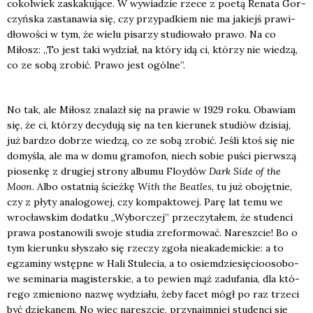
cokol­wiek zaska­ku­ją­ce. W wywia­dzie rze­ce z poetą Rena­ta Gor­
czyń­ska zasta­na­wia się, czy przy­pad­kiem nie ma jakiejś pra­wi­
dło­wo­ści w tym, że wie­lu pisa­rzy stu­dio­wa­ło pra­wo. Na co
Miłosz: „To jest taki wydział, na któ­ry idą ci, któ­rzy nie wie­dzą,
co ze sobą zro­bić. Pra­wo jest ogól­ne”.
No tak, ale Miłosz zna­lazł się na pra­wie w 1929 roku. Oba­wiam
się, że ci, któ­rzy decy­du­ją się na ten kie­ru­nek stu­diów dzi­siaj,
już bar­dzo dobrze wie­dzą, co ze sobą zro­bić. Jeśli ktoś się nie
domy­śla, ale ma w domu gra­mo­fon, niech sobie puści pierw­szą
pio­sen­kę z dru­giej stro­ny albu­mu Floy­dów
Dark Side of the
Moon
. Albo ostat­nią ścież­kę
With the Beatles
, tu już obo­jęt­nie,
czy z pły­ty ana­lo­go­wej, czy kom­pak­to­wej. Parę lat temu we
wro­cław­skim dodat­ku „Wybor­czej” prze­czy­ta­łem, że stu­den­ci
pra­wa posta­no­wi­li swo­je stu­dia zre­for­mo­wać. Naresz­cie! Bo o
tym kie­run­ku sły­sza­ło się rze­czy zgo­ła nie­aka­de­mic­kie: a to
egza­mi­ny wstęp­ne w Hali Stu­le­cia, a to osiem­dzie­się­cio­oso­bo­
we semi­na­ria magi­ster­skie, a to pewien mąż zadu­fa­nia, dla któ­
re­go zmie­nio­no nazwę wydzia­łu, żeby facet mógł po raz trze­ci
być dzie­ka­nem. No więc naresz­cie, przy­naj­mniej stu­den­ci się