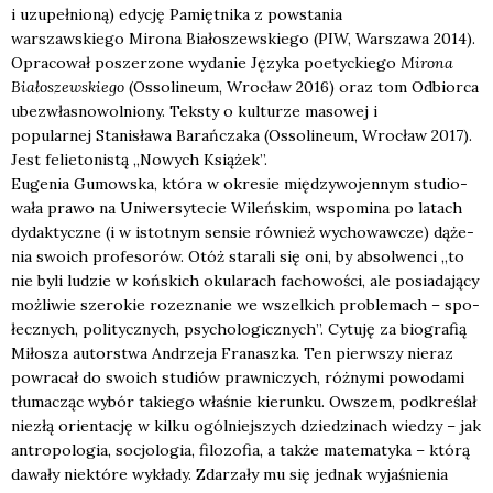
i uzupełnioną) edycję
Pamiętnika z powstania
warszawskiego
Mirona Białoszewskiego (PIW, Warszawa 2014).
Opracował poszerzone wydanie
Języka poetyckiego
Mirona
Białoszewskiego
(Ossolineum, Wrocław 2016) oraz tom
Odbiorca
ubezwłasnowolniony. Teksty o kulturze masowej i
popularnej
Stanisława Barańczaka (Ossolineum, Wrocław 2017).
Jest felietonistą „Nowych Książek”.
Euge­nia Gumow­ska, któ­ra w okre­sie mię­dzy­wo­jen­nym stu­dio­
wa­ła pra­wo na Uni­wer­sy­te­cie Wileń­skim, wspo­mi­na po latach
dydak­tycz­ne (i w istot­nym sen­sie rów­nież wycho­waw­cze) dąże­
nia swo­ich pro­fe­so­rów. Otóż sta­ra­li się oni, by absol­wen­ci „to
nie byli ludzie w koń­skich oku­la­rach facho­wo­ści, ale posia­da­ją­cy
moż­li­wie sze­ro­kie roze­zna­nie we wszel­kich pro­ble­mach – spo­
łecz­nych, poli­tycz­nych, psy­cho­lo­gicz­nych”. Cytu­ję za bio­gra­fią
Miło­sza autor­stwa Andrze­ja Fra­nasz­ka. Ten pierw­szy nie­raz
powra­cał do swo­ich stu­diów praw­ni­czych, róż­ny­mi powo­da­mi
tłu­ma­cząc wybór takie­go wła­śnie kie­run­ku. Owszem, pod­kre­ślał
nie­złą orien­ta­cję w kil­ku ogól­niej­szych dzie­dzi­nach wie­dzy – jak
antro­po­lo­gia, socjo­lo­gia, filo­zo­fia, a tak­że mate­ma­ty­ka – któ­rą
dawa­ły nie­któ­re wykła­dy. Zda­rza­ły mu się jed­nak wyja­śnie­nia