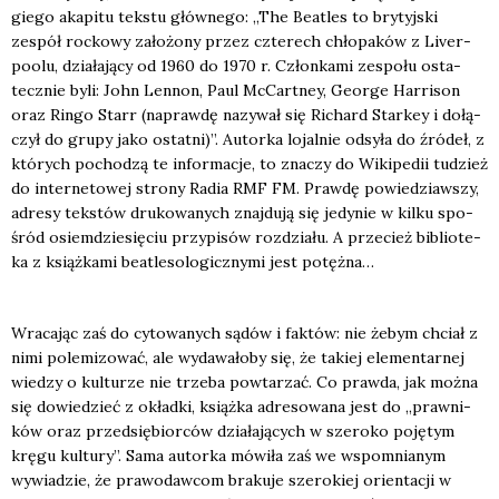
gie­go aka­pi­tu tek­stu głów­ne­go: „The Beatles to bry­tyj­ski
zespół roc­ko­wy zało­żo­ny przez czte­rech chło­pa­ków z Liver­
po­olu, dzia­ła­ją­cy od 1960 do 1970 r. Człon­ka­mi zespo­łu osta­
tecz­nie byli: John Len­non, Paul McCart­ney, Geo­r­ge Har­ri­son
oraz Rin­go Starr (napraw­dę nazy­wał się Richard Star­key i dołą­
czył do gru­py jako ostat­ni)”. Autor­ka lojal­nie odsy­ła do źró­deł, z
któ­rych pocho­dzą te infor­ma­cje, to zna­czy do Wiki­pe­dii tudzież
do inter­ne­to­wej stro­ny Radia RMF FM. Praw­dę powie­dziaw­szy,
adre­sy tek­stów dru­ko­wa­nych znaj­du­ją się jedy­nie w kil­ku spo­
śród osiem­dzie­się­ciu przy­pi­sów roz­dzia­łu. A prze­cież biblio­te­
ka z książ­ka­mi beatle­so­lo­gicz­ny­mi jest potęż­na…
Wra­ca­jąc zaś do cyto­wa­nych sądów i fak­tów: nie żebym chciał z
nimi pole­mi­zo­wać, ale wyda­wa­ło­by się, że takiej ele­men­tar­nej
wie­dzy o kul­tu­rze nie trze­ba powta­rzać. Co praw­da, jak moż­na
się dowie­dzieć z okład­ki, książ­ka adre­so­wa­na jest do „praw­ni­
ków oraz przed­się­bior­ców dzia­ła­ją­cych w sze­ro­ko poję­tym
krę­gu kul­tu­ry”. Sama autor­ka mówi­ła zaś we wspo­mnia­nym
wywia­dzie, że pra­wo­daw­com bra­ku­je sze­ro­kiej orien­ta­cji w