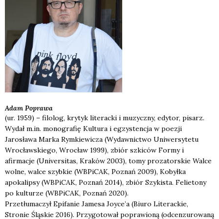
Adam
Poprawa
(ur. 1959) – filolog, krytyk literacki i muzyczny, edytor, pisarz.
Wydał m.in. monografię
Kultura i egzystencja w poezji
Jarosława Marka Rymkiewicza
(Wydawnictwo Uniwersytetu
Wrocławskiego, Wrocław 1999), zbiór szkiców
Formy i
afirmacje
(Universitas, Kraków 2003), tomy prozatorskie
Walce
wolne, walce szybkie
(WBPiCAK, Poznań 2009),
Kobyłka
apokalipsy
(WBPiCAK, Poznań 2014), zbiór
Szykista. Felietony
po kulturze
(WBPiCAK, Poznań 2020).
Przetłumaczył
Epifanie
Jamesa Joyce’a (Biuro Literackie,
Stronie Śląskie 2016). Przygotował poprawioną (odcenzurowaną