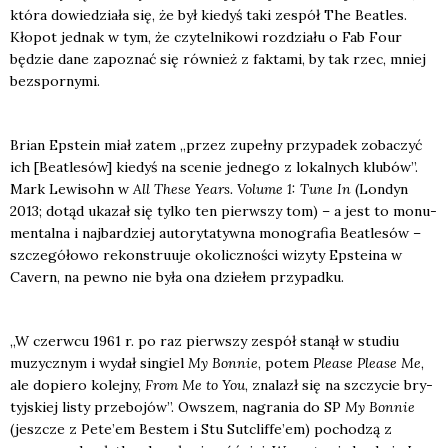
któ­ra dowie­dzia­ła się, że był kie­dyś taki zespół The Beatles.
Kło­pot jed­nak w tym, że czy­tel­ni­ko­wi roz­dzia­łu o Fab Four
będzie dane zapo­znać się rów­nież z fak­ta­mi, by tak rzec, mniej
bez­spor­ny­mi.
Brian Epste­in miał zatem „przez zupeł­ny przy­pa­dek zoba­czyć
ich [Beatle­sów] kie­dyś na sce­nie jed­ne­go z lokal­nych klu­bów”.
Mark Lewi­sohn w
All The­se Years. Volu­me 1: Tune In
(Lon­dyn
2013; dotąd uka­zał się tyl­ko ten pierw­szy tom) – a jest to monu­
men­tal­na i naj­bar­dziej auto­ry­ta­tyw­na mono­gra­fia Beatle­sów –
szcze­gó­ło­wo rekon­stru­uje oko­licz­no­ści wizy­ty Epste­ina w
Cavern, na pew­no nie była ona dzie­łem przy­pad­ku.
„W czerw­cu 1961 r. po raz pierw­szy zespół sta­nął w stu­diu
muzycz­nym i wydał sin­giel
My Bon­nie
, potem
Ple­ase Ple­ase Me
,
ale dopie­ro kolej­ny,
From Me to You
, zna­lazł się na szczy­cie bry­
tyj­skiej listy prze­bo­jów”. Owszem, nagra­nia do SP
My Bon­nie
(jesz­cze z Pete’em Bestem i Stu Sutcliffe’em) pocho­dzą z