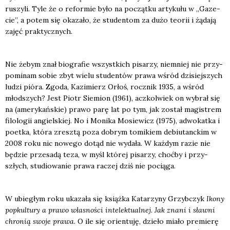
ruszy­li. Tyle że o refor­mie było na począt­ku arty­ku­łu w „Gaze­
cie”, a potem się oka­za­ło, że stu­den­tom za dużo teo­rii i żąda­ją
zajęć prak­tycz­nych.
Nie żebym znał bio­gra­fie wszyst­kich pisa­rzy, nie­mniej nie przy­
po­mi­nam sobie zbyt wie­lu stu­den­tów pra­wa wśród dzi­siej­szych
ludzi pió­ra. Zgo­da, Kazi­mierz Orłoś, rocz­nik 1935, a wśród
młod­szych? Jest Piotr Sie­mion (1961), acz­kol­wiek on wybrał się
na (ame­ry­kań­skie) pra­wo parę lat po tym, jak został magi­strem
filo­lo­gii angiel­skiej. No i Moni­ka Mosie­wicz (1975), adwo­kat­ka i
poet­ka, któ­ra zresz­tą poza dobrym tomi­kiem debiu­tanc­kim w
2008 roku nic nowe­go dotąd nie wyda­ła. W każ­dym razie nie
będzie prze­sa­dą teza, w myśl któ­rej pisa­rzy, choć­by i przy­
szłych, stu­dio­wa­nie pra­wa raczej dziś nie pocią­ga.
W ubie­głym roku uka­za­ła się książ­ka Kata­rzy­ny Grzyb­czyk
Iko­ny
popkul­tu­ry a pra­wo wła­sno­ści inte­lek­tu­al­nej. Jak zna­ni i sław­ni
chro­nią swo­je pra­wa
. O ile się orien­tu­ję, dzie­ło mia­ło pre­mie­rę