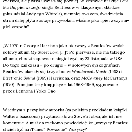
czerw­ca, ale płyt­ka uka­za­ła się póź­niej. W zesta­wie bra­ku­je
Love
Me Do
, pierw­sze­go sin­gla Beatle­sów w kla­sycz­nym skła­dzie
(plus udział Andy’ego White’a), nie­mniej owszem, dwa­dzie­ścia
stron dalej pły­ta zosta­je przy­wo­ła­na wła­śnie jako „pierw­szy sin­
giel zespo­łu”.
„W 1970 r. Geo­r­ge Har­ri­son jako pierw­szy z Beatle­sów wydał
solo­wy album
My Swe­et Lord
[…]”. Po pierw­sze, nie ma takie­go
albu­mu, cho­dzi zapew­ne o sin­giel wyda­ny 23 listo­pa­da w USA.
Do tego zaś cza­su – po dru­gie – w solo­wych dys­ko­gra­fiach
Beatle­sów uka­za­ły się trzy albu­my:
Won­der­wall Music
(1968) i
Elec­tro­nic Sound
(1969) Har­ri­so­na, oraz
McCart­ney
McCart­neya
(1970). Pomi­jam trzy long­playe z lat 1968–1969, sygno­wa­ne
przez Len­no­na i Yoko Ono.
W jed­nym z przy­pi­sów autor­ka (za pol­skim prze­kła­dem książ­ki
Wal­te­ra Isa­ac­so­na) przy­ta­cza sło­wa Steve’a Job­sa, ale ich nie
komen­tu­je. A miał on rze­ko­mo powie­dzieć, że „wszy­scy Beatle­si
chcie­li być na iTu­nes”. Poważ­nie? Wszy­scy?