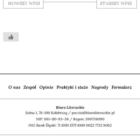
NOWSZY WPIS
STARSZY WPIS
O nas
Zespół
Opinie
Praktyki i staże
Nagrody
Formularz
Biuro Literackie
Solna 1, 78-100 Kołobrzeg / poczta@biuroliterackie.pl
NIP: 881-110-93-38 / Regon: 390738090
ING Bank Śląski: 71 1050 1575 1000 0022 7732 9062