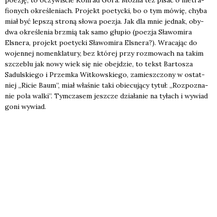
fio­nych okre­śle­niach. Pro­jekt poetyc­ki, bo o tym mówię, chy­ba
miał być lep­szą stro­ną sło­wa poezja. Jak dla mnie jed­nak, oby­
dwa okre­śle­nia brzmią tak samo głu­pio (poezja Sła­wo­mi­ra
Elsne­ra, pro­jekt poetyc­ki Sła­wo­mi­ra Elsne­ra?). Wra­ca­jąc do
wojen­nej nomen­kla­tu­ry, bez któ­rej przy roz­mo­wach na takim
szcze­blu jak nowy wiek się nie obej­dzie, to tekst Bar­to­sza
Sadul­skie­go i Prze­mka Wit­kow­skie­go, zamiesz­czo­ny w ostat­
niej „Ricie Baum”, miał wła­śnie taki obie­cu­ją­cy tytuł: „Roz­po­zna­
nie pola wal­ki”. Tym­cza­sem jesz­cze dzia­ła­nie na tyłach i wywiad
goni wywiad.