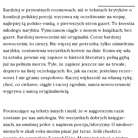
Bar­dziej w pry­wat­nych roz­mo­wach, niż w tek­stach kry­ty­ków o
kon­dy­cji pol­skiej poezji, wyczu­wa się ocze­ki­wa­nie na woj­nę,
naj­le­piej tą pol­sko-ruską, z pierw­szych stron gazet. To kwe­stia
mło­de­go naryb­ku. Tym­cza­sem cią­gle z nosem w książ­kach, bez
gazet. Bar­dziej nowo­cze­śni niż ory­gi­nal­ni. Coraz bar­dziej
nowo­cze­śni, to cie­szy. Nic wię­cej nie potrze­ba, tyl­ko ośmie­le­nia
naryb­ku, zosta­wie­nia wszyst­kich kotwic na dnie. Komu się uda
ta sztu­ka, pew­nie się zapi­sze w histo­rii lite­ra­tu­ry, peł­ną gębą
już na peł­nym morzu. Tyle, że zapi­sze jesz­cze nie na trwa­łe,
dopie­ro na listę ocze­ku­ją­cych. Bo, jak na razie, jeste­śmy rezer­
wo­wi. I nie gra­my zespo­ło­wo. Raczej więk­szość na wła­sną rękę,
choć, co cie­ka­we, cią­gle i raczej zgod­nie, nasza nowo­cze­sność
wygry­wa z naszą ory­gi­nal­no­ścią.
Pocie­sza­ją­ce są tek­sty innych i myśl, że w naj­gor­szym razie
zosta­nie po nas anto­lo­gia. We wszyst­kich dobrych księ­gar­
niach, na smut­nej pół­ce z napi­sem poezja/aforyzmy. O nie­do­ce­
nio­nych w ska­li roku moż­na pisać już teraz. Jeśli cho­dzi o
poezję, to oczy­wi­ście Kon­rad Góra. Moż­na też pisać o nie­tra­