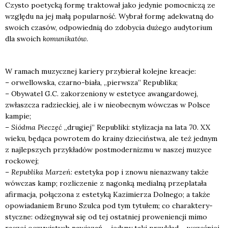
Czy­sto poetyc­ką for­mę trak­to­wał jako jedy­nie pomoc­ni­czą ze
wzglę­du na jej małą popu­lar­ność. Wybrał for­mę ade­kwat­ną do
swo­ich cza­sów, odpo­wied­nią do zdo­by­cia duże­go audy­to­rium
dla swo­ich
komu­ni­ka­tów
.
W ramach muzycz­nej karie­ry przy­bie­rał kolej­ne kre­acje:
– orwel­low­ska, czar­no-bia­ła, „pierw­sza” Repu­bli­ka;
– Oby­wa­tel G.C. zako­rze­nio­ny w este­ty­ce awan­gar­do­wej,
zwłasz­cza radziec­kiej, ale i w nie­obec­nym wów­czas w Pol­sce
kam­pie;
–
Siód­ma Pie­częć
„dru­giej” Repu­bli­ki: sty­li­za­cja na lata 70. XX
wie­ku, będą­ca powro­tem do kra­iny dzie­ciń­stwa, ale też jed­nym
z naj­lep­szych przy­kła­dów post­mo­der­ni­zmu w naszej muzy­ce
roc­ko­wej;
–
Repu­bli­ka Marzeń
: este­ty­ka pop i zno­wu nie­na­zwa­ny tak­że
wów­czas kamp; roz­li­cze­nie z nagon­ką medial­ną prze­pla­ta­ła
afir­ma­cja, połą­czo­na z este­ty­ką Kazi­mie­rza Dol­ne­go; a tak­że
opo­wia­da­niem Bru­no Szul­ca pod tym tytu­łem; co cha­rak­te­ry­
stycz­ne: odże­gny­wał się od tej ostat­niej pro­we­nien­cji mimo
raczej oczy­wi­stych nawią­zań – jedy­ny taki przy­kład – wcze­śniej