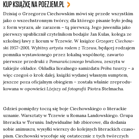
KUP KSIĄŻKĘ NA POEZJEM.PL
Dzi­siaj o Grze­go­rzu Cie­chow­skim mówi się przede wszyst­kim
jako o wszech­stron­nym twór­cy, dla któ­re­go pisa­nie było jed­ną
z form wyra­zu, ale zara­zem – tą pierw­szą. Jego juwe­ni­lia jako
pierw­szy upu­blicz­nił czy­tel­ni­kom bodaj­że Jan Kulas, kole­ga ze
szkol­nej ławy z liceum w Tcze­wie. W książ­ce
Grze­gorz Cie­chow­
ski 1957–2001. Wybit­ny arty­sta rodem z Tcze­wa
, będą­cej rodza­jem
pomni­ka wysta­wio­ne­go przez lokal­ną wspól­no­tę, zawar­to
pierw­sze prze­dru­ki z
Poma­rań­czo­we­go bru­lio­nu
, zeszy­tu w
takiej­że okład­ce. Okład­ka lice­al­ne­go samiz­da­tu
Pró­ba twa­rzy
– a
więc cze­goś o krok dalej, książ­ki wyda­nej wła­snym sump­tem,
jesz­cze poza ofi­cjal­nym obie­giem – zosta­ła wła­śnie zre­pro­du­
ko­wa­na w opo­wie­ści
Lżej­szy od foto­gra­fii
Pio­tra Stel­ma­cha.
Gdzieś pomię­dzy toczą się boje Cie­chow­skie­go o lite­rac­kie
uzna­nie. Warsz­ta­ty w Tcze­wie u Roma­na Lan­dow­skie­go. Gru­pa
lite­rac­ka w Toru­niu. Indy­wi­du­al­ne lub zbio­ro­we, dla doda­nia
sobie ani­mu­szu, wysył­ki wier­szy do kolej­nych lite­rac­kich cza­so­
pism. Cie­chow­ski wyco­fu­je się osta­tecz­nie z tych twór­czych