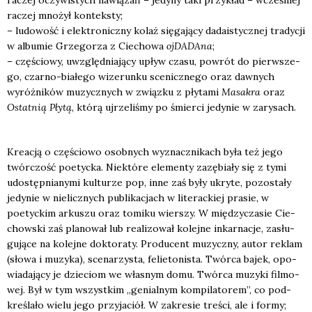
raczej mno­żył kon­tek­sty;
– ludo­wość i elek­tro­nicz­ny kolaż się­ga­ją­cy dada­istycz­nej tra­dy­cji
w albu­mie Grze­go­rza z Cie­cho­wa
ojDA­DA­na
;
– czę­ścio­wy, uwzględ­nia­ją­cy upływ cza­su, powrót do pierw­sze­
go, czar­no-bia­łe­go wize­run­ku sce­nicz­ne­go oraz daw­nych
wyróż­ni­ków muzycz­nych w związ­ku z pły­ta­mi
Masa­kra
oraz
Ostat­nią Pły­tą
, któ­rą ujrze­li­śmy po śmier­ci jedy­nie w zary­sach.
Kre­acją o czę­ścio­wo osob­nych wyznacz­ni­kach była też jego
twór­czość poetyc­ka. Nie­któ­re ele­men­ty zazę­bia­ły się z tymi
udo­stęp­nia­ny­mi kul­tu­rze pop, inne zaś były ukry­te, pozo­sta­ły
jedy­nie w nie­licz­nych publi­ka­cjach w lite­rac­kiej pra­sie, w
poetyc­kim arku­szu oraz tomi­ku wier­szy. W mię­dzy­cza­sie Cie­
chow­ski zaś pla­no­wał lub reali­zo­wał kolej­ne inkar­na­cje, zasłu­
gu­ją­ce na kolej­ne dok­to­ra­ty. Pro­du­cent muzycz­ny, autor reklam
(sło­wa i muzy­ka), sce­na­rzy­sta, felie­to­ni­sta. Twór­ca bajek, opo­
wia­da­ją­cy je dzie­ciom we wła­snym domu. Twór­ca muzy­ki fil­mo­
wej. Był w tym wszyst­kim „genial­nym kom­pi­la­to­rem”, co pod­
kre­śla­ło wie­lu jego przy­ja­ciół. W zakre­sie tre­ści, ale i for­my;