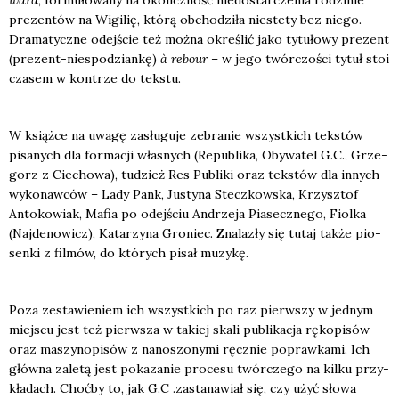
pre­zen­tów na Wigi­lię, któ­rą obcho­dzi­ła nie­ste­ty bez nie­go.
Dra­ma­tycz­ne odej­ście też moż­na okre­ślić jako tytu­ło­wy pre­zent
(pre­zent-nie­spo­dzian­kę)
à
rebo­ur
– w jego twór­czo­ści tytuł stoi
cza­sem w kontrze do tek­stu.
W książ­ce na uwa­gę zasłu­gu­je zebra­nie wszyst­kich tek­stów
pisa­nych dla for­ma­cji wła­snych (Repu­bli­ka, Oby­wa­tel G.C., Grze­
gorz z Cie­cho­wa), tudzież Res Publi­ki oraz tek­stów dla innych
wyko­naw­ców – Lady Pank, Justy­na Stecz­kow­ska, Krzysz­tof
Anto­ko­wiak, Mafia po odej­ściu Andrze­ja Pia­secz­ne­go, Fiol­ka
(Naj­de­no­wicz), Kata­rzy­na Gro­niec. Zna­la­zły się tutaj tak­że pio­
sen­ki z fil­mów, do któ­rych pisał muzy­kę.
Poza zesta­wie­niem ich wszyst­kich po raz pierw­szy w jed­nym
miej­scu jest też pierw­sza w takiej ska­li publi­ka­cja ręko­pi­sów
oraz maszy­no­pi­sów z nano­szo­ny­mi ręcz­nie popraw­ka­mi. Ich
głów­na zale­tą jest poka­za­nie pro­ce­su twór­cze­go na kil­ku przy­
kła­dach. Choć­by to, jak G.C .zasta­na­wiał się, czy użyć sło­wa