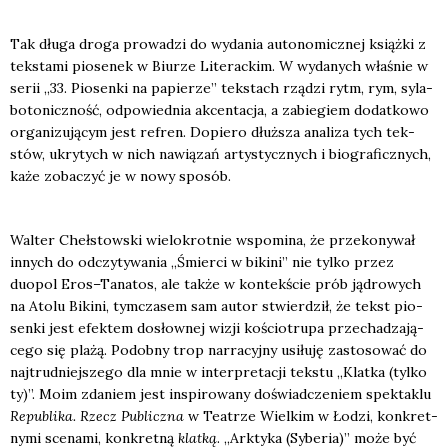
Tak dłu­ga dro­ga pro­wa­dzi do wyda­nia auto­no­micz­nej książ­ki z
tek­sta­mi pio­se­nek w Biu­rze Lite­rac­kim. W wyda­nych wła­śnie w
serii „33. Pio­sen­ki na papie­rze” tek­stach rzą­dzi rytm, rym, syla­
bo­to­nicz­ność, odpo­wied­nia akcen­ta­cja, a zabie­giem dodat­ko­wo
orga­ni­zu­ją­cym jest refren. Dopie­ro dłuż­sza ana­li­za tych tek­
stów, ukry­tych w nich nawią­zań arty­stycz­nych i bio­gra­ficz­nych,
każe zoba­czyć je w nowy spo­sób.
Wal­ter Cheł­stow­ski wie­lo­krot­nie wspo­mi­na, że prze­ko­ny­wał
innych do odczy­ty­wa­nia „Śmier­ci w biki­ni” nie tyl­ko przez
duopol Eros–Tanatos, ale tak­że w kon­tek­ście prób jądro­wych
na Ato­lu Biki­ni, tym­cza­sem sam autor stwier­dził, że tekst pio­
sen­ki jest efek­tem dosłow­nej wizji kościo­tru­pa prze­cha­dza­ją­
ce­go się pla­żą. Podob­ny trop nar­ra­cyj­ny usi­łu­ję zasto­so­wać do
naj­trud­niej­sze­go dla mnie w inter­pre­ta­cji tek­stu „Klat­ka (tyl­ko
ty)”. Moim zda­niem jest inspi­ro­wa­ny doświad­cze­niem spek­ta­klu
Repu­bli­ka. Rzecz Publicz­na
w Teatrze Wiel­kim w Łodzi, kon­kret­
ny­mi sce­na­mi, kon­kret­ną
klat­ką
. „Ark­ty­ka (Sybe­ria)” może być