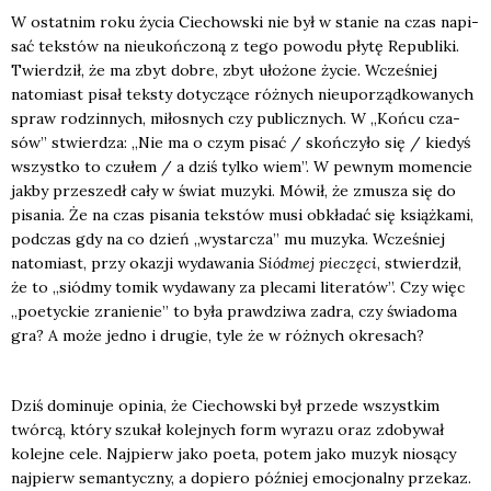
W ostat­nim roku życia Cie­chow­ski nie był w sta­nie na czas napi­
sać tek­stów na nie­ukoń­czo­ną z tego powo­du pły­tę Repu­bli­ki.
Twier­dził, że ma zbyt dobre, zbyt uło­żo­ne życie. Wcze­śniej
nato­miast pisał tek­sty doty­czą­ce róż­nych nie­upo­rząd­ko­wa­nych
spraw rodzin­nych, miło­snych czy publicz­nych. W „Koń­cu cza­
sów” stwier­dza: „Nie ma o czym pisać / skoń­czy­ło się / kie­dyś
wszyst­ko to czu­łem / a dziś tyl­ko wiem”. W pew­nym momen­cie
jak­by prze­szedł cały w świat muzy­ki. Mówił, że zmu­sza się do
pisa­nia. Że na czas pisa­nia tek­stów musi obkła­dać się książ­ka­mi,
pod­czas gdy na co dzień „wystar­cza” mu muzy­ka. Wcze­śniej
nato­miast, przy oka­zji wyda­wa­nia
Siód­mej pie­czę­ci
, stwier­dził,
że to „siód­my tomik wyda­wa­ny za ple­ca­mi lite­ra­tów”. Czy więc
„poetyc­kie zra­nie­nie” to była praw­dzi­wa zadra, czy świa­do­ma
gra? A może jed­no i dru­gie, tyle że w róż­nych okre­sach?
Dziś domi­nu­je opi­nia, że Cie­chow­ski był przede wszyst­kim
twór­cą, któ­ry szu­kał kolej­nych form wyra­zu oraz zdo­by­wał
kolej­ne cele. Naj­pierw jako poeta, potem jako muzyk nio­są­cy
naj­pierw seman­tycz­ny, a dopie­ro póź­niej emo­cjo­nal­ny prze­kaz.