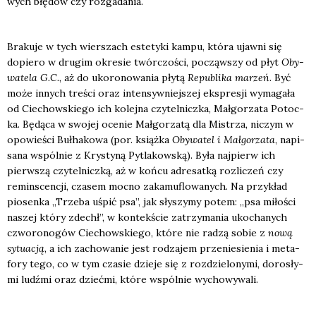
wych błę­dów czy roz­ga­da­nia.
Bra­ku­je w tych wier­szach este­ty­ki kam­pu, któ­ra ujaw­ni się
dopie­ro w dru­gim okre­sie twór­czo­ści, począw­szy od płyt
Oby­
wa­te­la G.C.
, aż do uko­ro­no­wa­nia pły­tą
Repu­bli­ka marzeń
. Być
może innych tre­ści oraz inten­syw­niej­szej eks­pre­sji wyma­ga­ła
od Cie­chow­skie­go ich kolej­na czy­tel­nicz­ka, Mał­go­rza­ta Potoc­
ka. Będą­ca w swo­jej oce­nie Mał­go­rza­tą dla Mistrza, niczym w
opo­wie­ści Buł­ha­ko­wa (por. książ­ka
Oby­wa­tel i Mał­go­rza­ta
, napi­
sa­na wspól­nie z Kry­sty­ną Pytla­kow­ską). Była naj­pierw ich
pierw­szą czy­tel­nicz­ką, aż w koń­cu adre­sat­ką roz­li­czeń czy
remin­scen­cji, cza­sem moc­no zaka­mu­flo­wa­nych. Na przy­kład
pio­sen­ka „Trze­ba uśpić psa”, jak sły­szy­my potem: „psa miło­ści
naszej któ­ry zdechł”, w kon­tek­ście zatrzy­ma­nia uko­cha­nych
czwo­ro­no­gów Cie­chow­skie­go, któ­re nie radzą sobie z
nową
sytu­acją
, a ich zacho­wa­nie jest rodza­jem prze­nie­sie­nia i meta­
fo­ry tego, co w tym cza­sie dzie­je się z roz­dzie­lo­ny­mi, doro­sły­
mi ludź­mi oraz dzieć­mi, któ­re wspól­nie wycho­wy­wa­li.