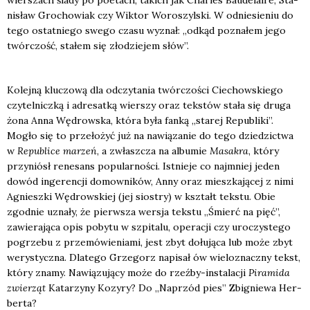
ni­sław Gro­cho­wiak czy Wik­tor Woro­szyl­ski. W odnie­sie­niu do
tego ostat­nie­go swe­go cza­su wyznał: „odkąd pozna­łem jego
twór­czość, sta­łem się zło­dzie­jem słów”.
Kolej­ną klu­czo­wą dla odczy­ta­nia twór­czo­ści Cie­chow­skie­go
czy­tel­nicz­ką i adre­sat­ką wier­szy oraz tek­stów sta­ła się dru­ga
żona Anna Wędrow­ska, któ­ra była fan­ką „sta­rej Repu­bli­ki”.
Mogło się to prze­ło­żyć już na nawią­za­nie do tego dzie­dzic­twa
w
Repu­bli­ce marzeń
, a zwłasz­cza na albu­mie
Masa­kra
, któ­ry
przy­niósł rene­sans popu­lar­no­ści. Ist­nie­je co naj­mniej jeden
dowód inge­ren­cji domow­ni­ków, Anny oraz miesz­ka­ją­cej z nimi
Agniesz­ki Wędrow­skiej (jej sio­stry) w kształt tek­stu. Obie
zgod­nie uzna­ły, że pierw­sza wer­sja tek­stu „Śmierć na pięć”,
zawie­ra­ją­ca opis poby­tu w szpi­ta­lu, ope­ra­cji czy uro­czy­ste­go
pogrze­bu z prze­mó­wie­nia­mi, jest zbyt dołu­ją­ca lub może zbyt
wery­stycz­na. Dla­te­go Grze­gorz napi­sał ów wie­lo­znacz­ny tekst,
któ­ry zna­my. Nawią­zu­ją­cy może do rzeź­by-insta­la­cji
Pira­mi­da
zwie­rząt
Kata­rzy­ny Kozy­ry? Do „Naprzód pies” Zbi­gnie­wa Her­
ber­ta?