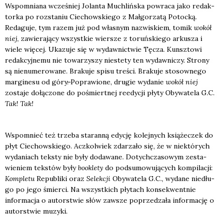
Wspo­mnia­na wcze­śniej Jolan­ta Muchliń­ska powra­ca jako redak­
tor­ka po roz­sta­niu Cie­chow­skie­go z Mał­go­rza­tą Potoc­ką.
Reda­gu­je, tym razem już pod wła­snym nazwi­skiem, tomik
wokół
niej
, zawie­ra­ją­cy wszyst­kie wier­sze z toruń­skie­go arku­sza i
wie­le wię­cej. Uka­zu­je się w wydaw­nic­twie Tęcza. Kunsz­to­wi
redak­cyj­ne­mu nie towa­rzy­szy nie­ste­ty ten wydaw­ni­czy. Stro­ny
są nie­nu­me­ro­wa­ne. Bra­ku­je spi­su tre­ści. Bra­ku­je sto­sow­ne­go
mar­gi­ne­su od góry
.
Popra­wio­ne, dru­gie wyda­nie
wokół niej
zosta­je dołą­czo­ne do pośmiert­nej reedy­cji pły­ty Oby­wa­te­la G.C.
Tak! Tak!
Wspo­mnieć też trze­ba sta­ran­ną edy­cję kolej­nych ksią­że­czek do
płyt Cie­chow­skie­go. Acz­kol­wiek zda­rza­ło się, że w nie­któ­rych
wyda­niach tek­sty nie były doda­wa­ne. Dotych­cza­so­wym zesta­
wie­niem tek­stów były
bookle­ty
do pod­su­mo­wu­ją­cych kom­pi­la­cji:
Kom­ple­tu
Repu­bli­ki oraz
Selek­cji
Oby­wa­te­la G.C., wyda­ne nie­dłu­
go po jego śmier­ci. Na wszyst­kich pły­tach kon­se­kwent­nie
infor­ma­cja o autor­stwie słów zawsze poprze­dza­ła infor­ma­cję o
autor­stwie muzy­ki.