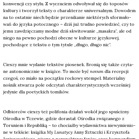
kon­wen­cji czy sty­lu. Z wyczu­ciem odwo­ły­wał się do topo­sów
kul­tu­ry i two­rzył tek­sty o cha­rak­te­rze uni­wer­sal­nym. Dowo­dem
na to ostat­nie niech będzie prze­ni­ka­nie nie­któ­rych sfor­mu­ło­
wań do języ­ka potocz­ne­go – dziś już trud­no powie­dzieć, czy to
jemu zawdzię­cza­my mod­ne dziś skwi­to­wa­nie „masa­kra”, ale od
nie­go na pew­no pocho­dzi obec­ne w kul­tu­rze języ­ko­wej,
pocho­dzą­ce z tek­stu o tym tytu­le „dłu­go, dłu­go nic”.
Cie­szy mnie wyda­nie tek­stów pio­se­nek. Bro­nią się tak­że czy­ta­
ne auto­no­micz­nie w książ­ce. To może być
novum
dla recep­cji
cze­goś, co mia­ło na począt­ku roc­ko­wy stem­pel. Mate­rial­ny
nośnik stwa­rza pole odczy­tań cha­rak­te­ry­stycz­nych wcze­śniej
jedy­nie dla poetyc­kich tomi­ków.
Odbior­ców cie­szy też poli­fo­nia dzia­łań wokół jego spu­ści­zny.
Ośrod­ka w Tcze­wie, gdzie dora­stał. Ośrod­ka zwią­za­ne­go z
Toru­niem i Repu­bli­ką – to cho­ciaż­by wydaw­nic­twa nie­wy­mie­nio­
ne w tek­ście: książ­ka
My Luna­ty­cy
Anny Sztucz­ki i Krzysz­to­fa
Jani­szew­skie­go, pisa­na z per­spek­ty­wy fanów, oraz kom­pen­dium