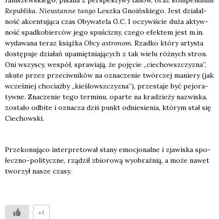
Repu­bli­ka. Nie­ustan­ne tan­go
Lesz­ka Gno­iń­skie­go. Jest dzia­łal­
ność akcen­tu­ją­ca czas Oby­wa­te­la G.C. I oczy­wi­ście duża aktyw­
ność spad­ko­bier­ców jego spu­ści­zny, cze­go efek­tem jest m.in.
wyda­wa­na teraz książ­ka
Obcy astro­nom
. Rzad­ko któ­ry arty­sta
dostę­pu­je dzia­łań upa­mięt­nia­ją­cych z tak wie­lu róż­nych stron.
Oni wszy­scy, wespół, spra­wia­ją, że poję­cie „cie­chowsz­czy­zna”,
uku­te przez prze­ciw­ni­ków na ozna­cze­nie twór­czej manie­ry (jak
wcze­śniej cho­ciaż­by „kie­ślowsz­czy­zna”), prze­sta­je być pejo­ra­
tyw­ne. Zna­cze­nie tego ter­mi­nu, opar­te na kra­dzie­ży nazwi­ska,
zosta­ło odbi­te i ozna­cza dziś punkt odnie­sie­nia, któ­rym stał się
Cie­chow­ski.
Prze­ko­nu­ją­co inter­pre­to­wał sta­ny emo­cjo­nal­ne i zja­wi­ska spo­
łecz­no-poli­tycz­ne, rzą­dził zbio­ro­wą wyobraź­nią, a może nawet
two­rzył nasze cza­sy.
+1