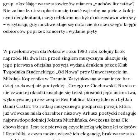
grup, okre­śla­jąc warsz­ta­to­wi­czów mia­nem „zuchów lite­ra­tów”.
Nie za bar­dzo też opła­ci mu się tra­cić wątro­bę na picie z kolej­
ny­mi decy­den­ta­mi, cze­go efek­tem ma być druk zesta­wu wier­szy
– w sytu­acji, gdy moż­li­we sta­je się dotar­cie do szer­sze­go krę­gu
odbior­ców poprzez kon­cer­ty i wyda­nie pły­ty.
W prze­ło­mo­wym dla Pola­ków roku 1980 robi kolej­ny krok
naprzód. Na dwa lata przed sin­glem muzycz­nym uka­zu­je się
jego pierw­sza ofi­cjal­na pozy­cja wyda­na dru­kiem przez Klub
Tygo­dni­ka Stu­denc­kie­go „Od Nowa” przy Uni­wer­sy­te­cie im.
Miko­ła­ja Koper­ni­ka w Toru­niu. Zaty­tu­ło­wa­na w manie­rze bar­
dziej roc­ko­wej niż poetyc­kiej: „Grze­gorz Cie­chow­ski”. Na stro­
nie czwar­tej okład­ki znaj­du­je się tekst pio­sen­ki jego autor­stwa,
wyko­ny­wa­nej przez zespół Res Publi­ca, któ­rej lide­rem był Jan
(Jann) Castor. To rodzaj muzycz­ne­go pod­par­cia poezji, któ­ra
już wów­czas mia­ła cha­rak­ter niszo­wy. Arkusz poetyc­ki reda­gu­je
naj­praw­do­po­dob­niej Jolan­ta Muchliń­ska, ówcze­sna żona Cie­
chow­skie­go. Jest też pierw­szą czy­tel­nicz­ką więk­szo­ści tek­stów
I Repu­bli­ki, z czym moż­na wią­zać ich ele­gan­cję, brak warsz­ta­to­