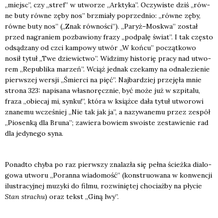
„miejsc”, czy „stref” w utwo­rze „Ark­ty­ka”. Oczy­wi­ste dziś „rów­
ne buty rów­ne zęby nos” brzmia­ły poprzed­nio: „rów­ne zęby,
rów­ne buty nos” („Znak rów­no­ści”). „Paryż–Moskwa” został
przed nagra­niem pozba­wio­ny fra­zy „pod­pa­lę świat”. I tak czę­sto
odsą­dza­ny od czci kam­po­wy utwór „W koń­cu” począt­ko­wo
nosił tytuł „Twe dzie­wic­two”. Widzi­my histo­rię pra­cy nad utwo­
rem „Repu­bli­ka marzeń”. Wciąż jed­nak cze­ka­my na odna­le­zie­nie
pierw­szej wer­sji „Śmier­ci na pięć”. Naj­bar­dziej prze­ję­ła mnie
stro­na 323: napi­sa­na wła­sno­ręcz­nie, być może już w szpi­ta­lu,
fra­za „obie­caj mi, syn­ku!”, któ­ra w książ­ce dała tytuł utwo­ro­wi
zna­ne­mu wcze­śniej „Nie tak jak ja”, a nazy­wa­ne­mu przez zespół
„Pio­sen­ką dla Bru­na”; zawie­ra bowiem swo­iste zesta­wie­nie rad
dla jedy­ne­go syna.
Ponad­to chy­ba po raz pierw­szy zna­la­zła się peł­na ścież­ka dia­lo­
go­wa utwo­ru „Poran­na wia­do­mość” (kon­stru­owa­na w kon­wen­cji
ilu­stra­cyj­nej muzy­ki do fil­mu, roz­wi­nię­tej cho­ciaż­by na pły­cie
Stan stra­chu
) oraz tekst „Giną lwy”.