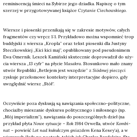
remi­ni­scen­cją śmie­ci na Sybi­rze jego dziad­ka. Napi­szę o tym
sze­rzej w przy­go­to­wy­wa­nej książ­ce
Czy­ta­nie Cie­chow­skie­go
.
Wier­sze i pio­sen­ki prze­ni­ka­ją się w zakre­sie moty­wów, całych
frag­men­tów czy wręcz 1:1. Przy­kła­do­wo moż­na wspo­mnieć trop
bud­dyj­ski z wier­sza „Kro­pla” oraz tekst pio­sen­ki dla Justy­ny
Stecz­kow­skiej „Kici kici maj”, opu­bli­ko­wa­ny pod pseu­do­ni­mem
Ewa Omer­nik. Leszek Kamiń­ski sku­tecz­nie dopro­wa­dził do uży­
cia wier­sza „13 cyfr” na pły­cie
Masa­kra
. Sto­sun­ko­wo mało zna­ny
utwór Repu­bli­ki „Betle­jem jest wszę­dzie” z
Siód­mej pie­czę­ci
zysku­je prze­ło­mo­we kon­tek­sty inter­pre­ta­cyj­ne dopie­ro, gdy
uwzględ­nić wiersz „Stół”.
Oczy­wi­ście poza dys­ku­sją są nawią­za­nia spo­łecz­no-poli­tycz­ne,
cho­ciaż­by mie­sza­nie dys­kur­su poli­tycz­ne­go i miło­sne­go (np.
„Mój impe­ria­lizm”), nawią­za­nia do poszcze­gól­nych dzieł (na
przy­kład pły­ta
Nowe sytu­acje
–
Rok 1984
Orwel­la, utwór
Kom­bi­
nat
– powieść
Lot nad kukuł­czym gniaz­dem
Kena Kesey’a), a w
wier­szach śla­dy po poetach, takich jak Char­les Bau­de­la­ire, Sta­