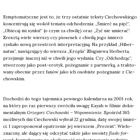
Symp­to­ma­tycz­ne jest to, że trzy ostat­nie tek­sty Cie­chow­skie­go
kon­cen­tru­ją się wokół tema­tu odcho­dze­nia: „Śmierć na pięć”,
„Obie­caj mi syn­ku!” (o czym za chwi­lę) oraz „Żyć nie umie­rać”.
Zresz­tą wie­le wier­szy czy pio­se­nek z chwi­lą jego śmier­ci
zyska­ło nową prze­strzeń inter­pre­ta­cyj­ną. Na przy­kład „Hiber­
na­tus”, nawią­zu­ją­cy do wier­sza „Kro­pla” Zbi­gnie­wa Her­ber­ta,
przej­mu­je ina­czej niż w chwi­li jego wyda­nia. Czy „Odcho­dząc”,
stwo­rzo­ny jako post-ero­tyk, poże­gna­nie z part­ner­ką, a trak­to­
wa­ny obec­nie przez fanów jako ich oso­bi­ste poże­gna­nie z Cie­
chow­skim.
Docho­dzi do tego tajem­ni­ca pew­ne­go kalen­da­rza na 2001 rok,
na któ­ry po raz pierw­szy zwró­ci­ła uwa­gę Kay­ah w fil­mie doku­
men­tal­nym
Grze­gorz Cie­chow­ski – Wspo­mnie­nie
. Spo­śród 365
moż­li­wych dni Cie­chow­ski wybrał 22 grud­nia, datę swo­jej śmier­
ci. I zapro­po­no­wał opa­trze­nie jej wier­szem „Pre­zent”. Wie­lo­
znacz­ny, ale dają­cy się odczy­tać tak­że jako swo­isty
flash-for­
ward
, for­mu­ło­wa­ny na oko­licz­ność nie­do­star­cze­nia rodzi­nie