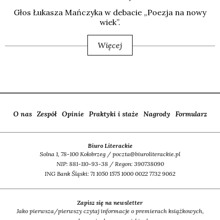
Głos Łuka­sza Mań­czy­ka w deba­cie „Poezja na nowy
wiek”.
Więcej
O nas
Zespół
Opinie
Praktyki i staże
Nagrody
Formularz
Biuro Literackie
Solna 1, 78-100 Kołobrzeg / poczta@biuroliterackie.pl
NIP: 881-110-93-38 / Regon: 390738090
ING Bank Śląski: 71 1050 1575 1000 0022 7732 9062
Zapisz się na newsletter
Jako pierwsza/pierwszy czytaj informacje o premierach książkowych,