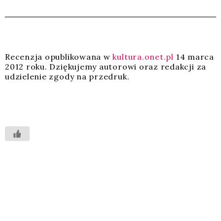
Recen­zja opu­bli­ko­wa­na w
kultura.onet.pl
14 mar­ca
2012 roku. Dzię­ku­je­my auto­ro­wi oraz redak­cji za
udzie­le­nie zgo­dy na prze­druk.