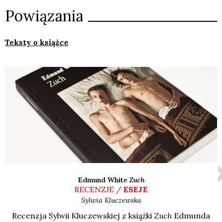
Powiązania
Teksty o książce
Edmund White
Zuch
RECENZJE /
ESEJE
Sylwia
Kluczewska
Recen­zja Syl­wii Klu­czew­skiej z książ­ki
Zuch
Edmun­da