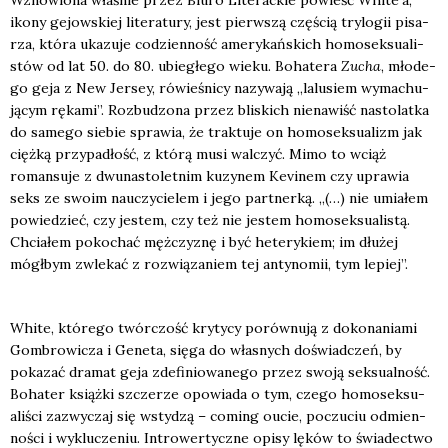
iko­ny gejow­skiej lite­ra­tu­ry, jest pierw­szą czę­ścią try­lo­gii pisa­
rza, któ­ra uka­zu­je codzien­ność ame­ry­kań­skich homo­sek­su­ali­
stów od lat 50. do 80. ubie­głe­go wie­ku. Boha­te­ra
Zucha
, mło­de­
go geja z New Jer­sey, rówie­śni­cy nazy­wa­ją „lalu­siem wyma­chu­
ją­cym ręka­mi”. Roz­bu­dzo­na przez bli­skich nie­na­wiść nasto­lat­ka
do same­go sie­bie spra­wia, że trak­tu­je on homo­sek­su­alizm jak
cięż­ką przy­pa­dłość, z któ­rą musi wal­czyć. Mimo to wciąż
roman­su­je z dwu­na­sto­let­nim kuzy­nem Kevi­nem czy upra­wia
seks ze swo­im nauczy­cie­lem i jego part­ner­ką. „(…) nie umia­łem
powie­dzieć, czy jestem, czy też nie jestem homo­sek­su­ali­stą.
Chcia­łem poko­chać męż­czy­znę i być hete­ry­kiem; im dłu­żej
mógł­bym zwle­kać z roz­wią­za­niem tej anty­no­mii, tym lepiej”.
Whi­te, któ­re­go twór­czość kry­ty­cy porów­nu­ją z doko­na­nia­mi
Gom­bro­wi­cza i Gene­ta, się­ga do wła­snych doświad­czeń, by
poka­zać dra­mat geja zde­fi­nio­wa­ne­go przez swo­ją sek­su­al­ność.
Boha­ter książ­ki szcze­rze opo­wia­da o tym, cze­go homo­sek­su­
ali­ści zazwy­czaj się wsty­dzą – coming oucie, poczu­ciu odmien­
no­ści i wyklu­cze­niu. Intro­wer­tycz­ne opi­sy lęków to świa­dec­two