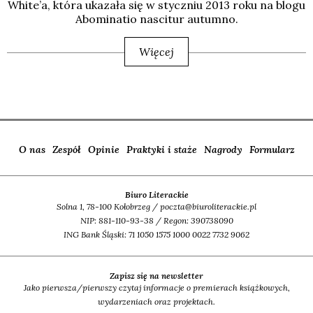
Whi­te­’a, któ­ra uka­za­ła się w stycz­niu 2013 roku na blo­gu
Abo­mi­na­tio nasci­tur autum­no.
Więcej
O nas
Zespół
Opinie
Praktyki i staże
Nagrody
Formularz
Biuro Literackie
Solna 1, 78-100 Kołobrzeg / poczta@biuroliterackie.pl
NIP: 881-110-93-38 / Regon: 390738090
ING Bank Śląski: 71 1050 1575 1000 0022 7732 9062
Zapisz się na newsletter
Jako pierwsza/pierwszy czytaj informacje o premierach książkowych,
wydarzeniach oraz projektach.