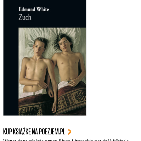
KUP KSIĄŻKĘ NA POEZJEM.PL
Wzno­wio­na wła­śnie przez Biu­ro Lite­rac­kie powieść Whi­te­’a,