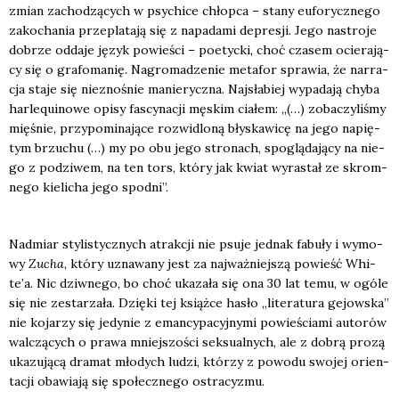
zmian zacho­dzą­cych w psy­chi­ce chłop­ca – sta­ny eufo­rycz­ne­go
zako­cha­nia prze­pla­ta­ją się z napa­da­mi depre­sji. Jego nastro­je
dobrze odda­je język powie­ści – poetyc­ki, choć cza­sem ocie­ra­ją­
cy się o gra­fo­ma­nię. Nagro­ma­dze­nie meta­for spra­wia, że nar­ra­
cja sta­je się nie­zno­śnie manie­rycz­na. Naj­sła­biej wypa­da­ją chy­ba
har­le­qu­ino­we opi­sy fascy­na­cji męskim cia­łem: „(…) zoba­czy­li­śmy
mię­śnie, przy­po­mi­na­ją­ce roz­wi­dlo­ną bły­ska­wi­cę na jego napię­
tym brzu­chu (…) my po obu jego stro­nach, spo­glą­da­ją­cy na nie­
go z podzi­wem, na ten tors, któ­ry jak kwiat wyra­stał ze skrom­
ne­go kie­li­cha jego spodni”.
Nad­miar sty­li­stycz­nych atrak­cji nie psu­je jed­nak fabu­ły i wymo­
wy
Zucha
, któ­ry uzna­wa­ny jest za naj­waż­niej­szą powieść Whi­
te­’a. Nic dziw­ne­go, bo choć uka­za­ła się ona 30 lat temu, w ogó­le
się nie zesta­rza­ła. Dzię­ki tej książ­ce hasło „lite­ra­tu­ra gejow­ska”
nie koja­rzy się jedy­nie z eman­cy­pa­cyj­ny­mi powie­ścia­mi auto­rów
wal­czą­cych o pra­wa mniej­szo­ści sek­su­al­nych, ale z dobrą pro­zą
uka­zu­ją­cą dra­mat mło­dych ludzi, któ­rzy z powo­du swo­jej orien­
ta­cji oba­wia­ją się spo­łecz­ne­go ostra­cy­zmu.