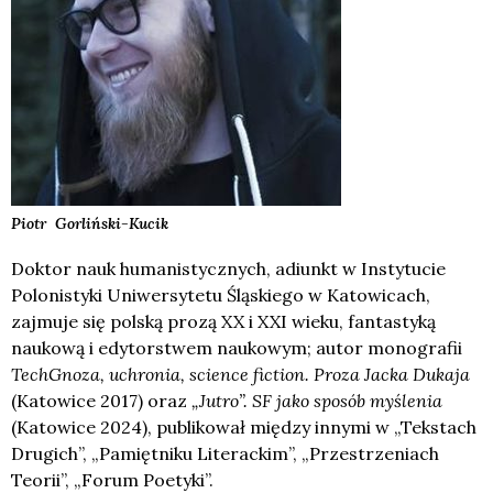
Piotr
Gorliński-Kucik
Doktor nauk humanistycznych, adiunkt w Instytucie
Polonistyki Uniwersytetu Śląskiego w Katowicach,
zajmuje się polską prozą XX i XXI wieku, fantastyką
naukową i edytorstwem naukowym; autor monografii
TechGnoza, uchronia, science fiction. Proza Jacka Dukaja
(Katowice 2017) oraz
„Jutro”. SF jako spos
ó
b my
ślenia
(Katowice 2024), publikował między innymi w „Tekstach
Drugich”, „Pamiętniku Literackim”, „Przestrzeniach
Teorii”, „Forum Poetyki”.