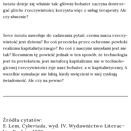
świa­ta
dzie­je się wła­śnie tak: głów­ny boha­ter zaczy­na dostrze­
gać
glit­che
rze­czy­wi­sto­ści, korzy­sta więc z usług tera­peu­ty. Ale
czy słusz­nie?
Ser­ce świa­ta
nawo­łu­je do zada­wa­nia pytań: cze­mu nasza rze­czy­
wi­stość jest dziw­na? Bo coś prze­cie­ka przez ochron­ne powło­ki
reali­zmu kapi­ta­li­stycz­ne­go? Bo coś z naszy­mi umy­sła­mi jest nie
tak? Rozu­miem tę powieść jed­nak w ten spo­sób, że tech­no­lo­gia
jest tu pre­tek­stem, jest meta­fo­rą kapi­ta­li­zmu: nie w tech­no­lo­
gicz­nej rze­czy­wi­sto­ści żyje nasz boha­ter, a w kapi­ta­li­stycz­nej. A
wszel­kie symu­la­cje nie lubią, kie­dy uwię­zie­ni w niej zysku­ją
świa­do­mość. Ale czy na pew­no?
Źró­dła cyta­tów:
S. Lem,
Cybe­ria­da
, wyd. IV, Wydaw­nic­two Lite­rac­