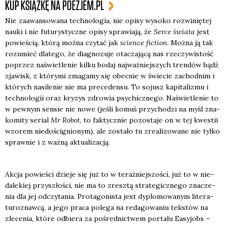
KUP KSIĄŻKĘ NA POEZJEM.PL
Nie zaawan­so­wa­na tech­no­lo­gia, nie opi­sy wyso­ko roz­wi­nię­tej
nauki i nie futu­ry­stycz­ne opi­sy spra­wia­ją, że
Ser­ce świa­ta
jest
powie­ścią, któ­rą moż­na czy­tać jak
scien­ce fic­tion
. Moż­na ją tak
rozu­mieć dla­te­go, że dia­gno­zu­je ota­cza­ją­cą nas rze­czy­wi­stość
poprzez naświe­tle­nie kil­ku bodaj naj­waż­niej­szych tren­dów bądź
zja­wisk, z któ­ry­mi zma­ga­my się obec­nie w świe­cie zachod­nim i
któ­rych nasi­le­nie nie ma pre­ce­den­su. To sojusz kapi­ta­li­zmu i
tech­no­lo­gii oraz kry­zys zdro­wia psy­chicz­ne­go. Naświe­tle­nie to
w pew­nym sen­sie nie nowe (jeśli komuś przy­cho­dzi na myśl zna­
ko­mi­ty serial
Mr Robot
, to fak­tycz­nie pozo­sta­je on w tej kwe­stii
wzo­rem nie­do­ści­gnio­nym), ale zosta­ło tu zre­ali­zo­wa­ne nie tyl­ko
spraw­nie i z waż­ną aktu­ali­za­cją.
Akcja powie­ści dzie­je się już to w teraź­niej­szo­ści, już to w nie­
da­le­kiej przy­szło­ści, nie ma to zresz­tą stra­te­gicz­ne­go zna­cze­
nia dla jej odczy­ta­nia. Pro­ta­go­ni­sta jest dyplo­mo­wa­nym lite­ra­
tu­ro­znaw­cą, a jego pra­ca pole­ga na reda­go­wa­niu tek­stów na
zle­ce­nia, któ­re odbie­ra za pośred­nic­twem por­ta­lu Easy­jobs –