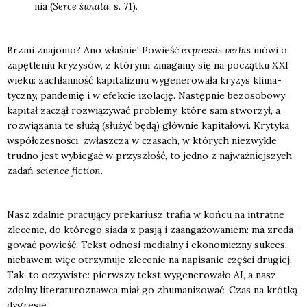
nia (
Ser­ce świa­ta
, s. 71).
Brzmi zna­jo­mo? Ano wła­śnie! Powieść
expres­sis ver­bis
mówi o
zapę­tle­niu kry­zy­sów, z któ­ry­mi zma­ga­my się na począt­ku XXI
wie­ku: zachłan­ność kapi­ta­li­zmu wyge­ne­ro­wa­ła kry­zys kli­ma­
tycz­ny, pan­de­mię i w efek­cie izo­la­cję. Następ­nie bez­oso­bo­wy
kapi­tał zaczął roz­wią­zy­wać pro­ble­my, któ­re sam stwo­rzył, a
roz­wią­za­nia te słu­żą (słu­żyć będą) głów­nie kapi­ta­ło­wi. Kry­ty­ka
współ­cze­sno­ści, zwłasz­cza w cza­sach, w któ­rych nie­zwy­kle
trud­no jest wybie­gać w przy­szłość, to jed­no z naj­waż­niej­szych
zadań
scien­ce fic­tion
.
Nasz zdal­nie pra­cu­ją­cy pre­ka­riusz tra­fia w koń­cu na intrat­ne
zle­ce­nie, do któ­re­go sia­da z pasją i zaan­ga­żo­wa­niem: ma zre­da­
go­wać powieść. Tekst odno­si medial­ny i eko­no­micz­ny suk­ces,
nie­ba­wem więc otrzy­mu­je zle­ce­nie na napi­sa­nie czę­ści dru­giej.
Tak, to oczy­wi­ste: pierw­szy tekst wyge­ne­ro­wa­ło AI, a nasz
zdol­ny lite­ra­tu­ro­znaw­ca miał go zhu­ma­ni­zo­wać. Czas na krót­ką
dygre­sję.