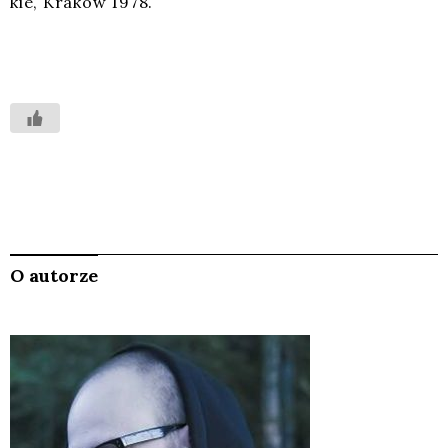
kie, Kra­ków 1978.
O autorze