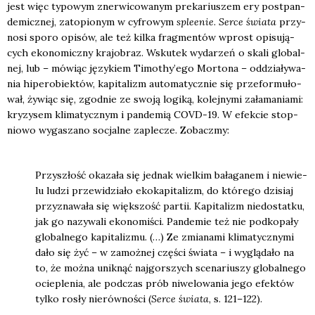
jest więc typo­wym zner­wi­co­wa­nym pre­ka­riu­szem ery post­pan­
de­micz­nej, zato­pio­nym w cyfro­wym
sple­enie
.
Ser­ce świa­ta
przy­
no­si spo­ro opi­sów, ale też kil­ka frag­men­tów wprost opi­su­ją­
cych eko­no­micz­ny kra­jo­braz. Wsku­tek wyda­rzeń o ska­li glo­bal­
nej, lub – mówiąc języ­kiem Timothy’ego Mor­to­na – oddzia­ły­wa­
nia hipe­ro­biek­tów, kapi­ta­lizm auto­ma­tycz­nie się prze­for­mu­ło­
wał, żywiąc się, zgod­nie ze swo­ją logi­ką, kolej­ny­mi zała­ma­nia­mi:
kry­zy­sem kli­ma­tycz­nym i pan­de­mią COVD-19. W efek­cie stop­
nio­wo wyga­sza­no socjal­ne zaple­cze. Zobacz­my:
Przy­szłość oka­za­ła się jed­nak wiel­kim bała­ga­nem i nie­wie­
lu ludzi prze­wi­dzia­ło eko­ka­pi­ta­lizm, do któ­re­go dzi­siaj
przy­zna­wa­ła się więk­szość par­tii. Kapi­ta­lizm nie­do­stat­ku,
jak go nazy­wa­li eko­no­mi­ści. Pan­de­mie też nie pod­ko­pa­ły
glo­bal­ne­go kapi­ta­li­zmu. (…) Ze zmia­na­mi kli­ma­tycz­ny­mi
dało się żyć – w zamoż­nej czę­ści świa­ta – i wyglą­da­ło na
to, że moż­na unik­nąć naj­gor­szych sce­na­riu­szy glo­bal­ne­go
ocie­ple­nia, ale pod­czas prób niwe­lo­wa­nia jego efek­tów
tyl­ko rosły nie­rów­no­ści (
Ser­ce świa­ta
, s. 121–122).