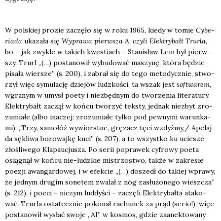
W pol­skiej pro­zie zaczę­ło się w roku 1965, kie­dy w tomie
Cybe­
ria­da
uka­za­ła się
Wypra­wa pierw­sza A, czy­li Elek­try­bał
t Trur­la
,
bo – jak zwy­kle w takich kwe­stiach – Sta­ni­sław Lem był pierw­
szy. Trurl „(…) posta­no­wił wybu­do­wać maszy­nę, któ­ra będzie
pisa­ła wier­sze” (s. 200), i zabrał się do tego meto­dycz­nie, stwo­
rzył więc symu­la­cję dzie­jów ludz­ko­ści, ta wszak jest
softwa­rem
,
wgra­nym w umysł poety i nie­zbęd­nym do two­rze­nia lite­ra­tu­ry.
Elek­try­bałt zaczął w koń­cu two­rzyć tek­sty, jed­nak nie­zbyt zro­
zu­mia­łe (albo ina­czej: zro­zu­mia­łe tyl­ko pod pew­ny­mi warun­ka­
mi): „Trzy, samo­łóż wywiorst­ne, grę­zacz tęci wzdyżmy,/ Ape­laj­
da sękli­wa boro­waj­kę kuci” (s. 207), a to wszyst­ko ku ucie­sze
zło­śli­we­go Kla­pau­cju­sza. Po serii popra­wek cyfro­wy poeta
osią­gnął w koń­cu nie-ludz­kie mistrzo­stwo, tak­że w zakre­sie
poezji awan­gar­do­wej, i w efek­cie „(…) doszedł do takiej wpra­wy,
że jed­nym dru­gim sone­tem zwa­lał z nóg zasłu­żo­ne­go wiesz­cza”
(s. 212), i poeci – niczym lud­dy­ści – zaczę­li Elek­try­bał­ta ata­ko­
wać. Trur­la osta­tecz­nie poko­nał rachu­nek za prąd (serio!), więc
posta­no­wił wysłać swo­je „AI” w kosmos, gdzie zaanek­to­wa­ny