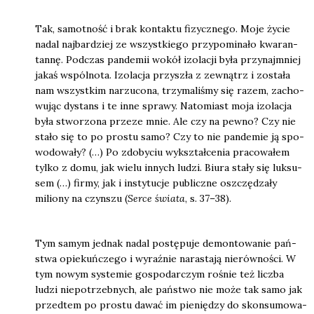
Tak, samot­ność i brak kon­tak­tu fizycz­ne­go. Moje życie
nadal naj­bar­dziej ze wszyst­kie­go przy­po­mi­na­ło kwa­ran­
tan­nę. Pod­czas pan­de­mii wokół izo­la­cji była przy­naj­mniej
jakaś wspól­no­ta. Izo­la­cja przy­szła z zewnątrz i zosta­ła
nam wszyst­kim narzu­co­na, trzy­ma­li­śmy się razem, zacho­
wu­jąc dystans i te inne spra­wy. Nato­miast moja izo­la­cja
była stwo­rzo­na prze­ze mnie. Ale czy na pew­no? Czy nie
sta­ło się to po pro­stu samo? Czy to nie pan­de­mie ją spo­
wo­do­wa­ły? (…) Po zdo­by­ciu wykształ­ce­nia pra­co­wa­łem
tyl­ko z domu, jak wie­lu innych ludzi. Biu­ra sta­ły się luk­su­
sem (…) fir­my, jak i insty­tu­cje publicz­ne oszczę­dza­ły
milio­ny na czyn­szu (
Ser­ce świa­ta
, s. 37–38).
Tym samym jed­nak nadal postę­pu­je demon­to­wa­nie pań­
stwa opie­kuń­cze­go i wyraź­nie nara­sta­ją nie­rów­no­ści. W
tym nowym sys­te­mie gospo­dar­czym rośnie też licz­ba
ludzi nie­po­trzeb­nych, ale pań­stwo nie może tak samo jak
przed­tem po pro­stu dawać im pie­nię­dzy do skon­su­mo­wa­