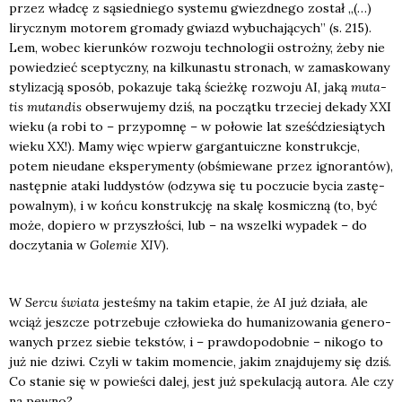
przez wład­cę z sąsied­nie­go sys­te­mu gwiezd­ne­go został „(…)
lirycz­nym moto­rem gro­ma­dy gwiazd wybu­cha­ją­cych” (s. 215).
Lem, wobec kie­run­ków roz­wo­ju tech­no­lo­gii ostroż­ny, żeby nie
powie­dzieć scep­tycz­ny, na kil­ku­na­stu stro­nach, w zama­sko­wa­ny
sty­li­za­cją spo­sób, poka­zu­je taką ścież­kę roz­wo­ju AI, jaką
muta­
tis mutan­dis
obser­wu­je­my dziś, na począt­ku trze­ciej deka­dy XXI
wie­ku (a robi to – przy­po­mnę – w poło­wie lat sześć­dzie­sią­tych
wie­ku XX!). Mamy więc wpierw gar­gan­tu­icz­ne kon­struk­cje,
potem nie­uda­ne eks­pe­ry­men­ty (obśmie­wa­ne przez igno­ran­tów),
następ­nie ata­ki lud­dy­stów (odzy­wa się tu poczu­cie bycia zastę­
po­wal­nym), i w koń­cu kon­struk­cję na ska­lę kosmicz­ną (to, być
może, dopie­ro w przy­szło­ści, lub – na wszel­ki wypa­dek – do
doczy­ta­nia w
Gole­mie XIV
).
W
Ser­cu świa­ta
jeste­śmy na takim eta­pie, że AI już dzia­ła, ale
wciąż jesz­cze potrze­bu­je czło­wie­ka do huma­ni­zo­wa­nia gene­ro­
wa­nych przez sie­bie tek­stów, i – praw­do­po­dob­nie – niko­go to
już nie dzi­wi. Czy­li w takim momen­cie, jakim znaj­du­je­my się dziś.
Co sta­nie się w powie­ści dalej, jest już spe­ku­la­cją auto­ra. Ale czy
na pew­no?