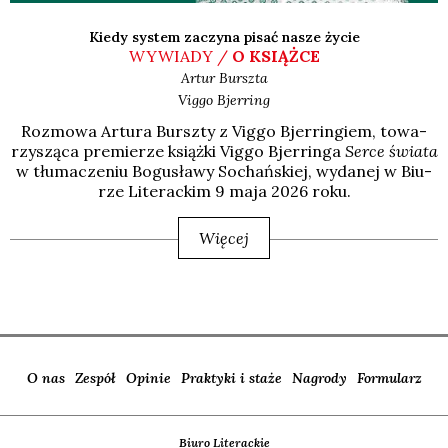
Kiedy system zaczyna pisać nasze życie
WYWIADY /
O KSIĄŻCE
Artur
Burszta
Viggo
Bjerring
Roz­mo­wa Artu­ra Bursz­ty z Vig­go Bjer­rin­giem, towa­
rzy­szą­ca pre­mie­rze książ­ki Vig­go Bjer­rin­ga
Ser­ce świa­ta
w tłu­ma­cze­niu Bogu­sła­wy Sochań­skiej, wyda­nej w Biu­
rze Lite­rac­kim 9 maja 2026 roku.
Więcej
O nas
Zespół
Opinie
Praktyki i staże
Nagrody
Formularz
Biuro Literackie