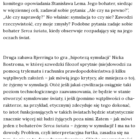
ko­mi­te­go opo­wia­da­nia Sta­ni­sła­wa Lema. Jego boha­ter, sie­dząc
w wię­zien­nej celi, zada­wał sobie pyta­nia: „Ale czy na pew­no?”,
„Ale czy napraw­dę?” No wła­śnie: symu­la­cja to czy nie? Zawo­dzi
rze­czy­wi­stość, czy moje zmy­sły? Podob­ne pyta­nia zada­je sobie
boha­ter
Ser­ca świa­ta
, kie­dy obser­wu­je roz­pa­da­ją­cy się na jego
oczach świat.
Dru­ga zaba­wa Bjer­rin­ga to gra „hipo­te­zą symu­la­cji” Nic­ka
Bostro­ma, w któ­rej szwedz­ki filo­zof spryt­nie (nie)dowodzi za
pomo­cą try­le­ma­tu i rachun­ku praw­do­po­do­bień­stwa (i kil­ku
wąt­pli­wych zało­żeń – jak mówią jego kry­ty­cy, ale mniej­sza o to),
że żyje­my w symu­la­cji. Otóż jeśli jakaś cywi­li­za­cja osią­gnie taki
poziom tech­no­lo­gicz­ne­go zaawan­so­wa­nia, że będzie w sta­nie
stwo­rzyć symu­lo­wa­ne świa­ty, i jeśli (pomi­mo wąt­pli­wo­ści o cha­
rak­te­rze, na przy­kład, etycz­nym) zde­cy­du­je się tego doko­nać,
to istot funk­cjo­nu­ją­cych w takich świa­tach będzie sta­ty­stycz­nie
znacz­nie wię­cej niż ludzi żyją­cych poza nimi. Zatem – jak mówi
jeden z boha­te­rów
Ser­ca świa­ta
– żyje­my w symu­la­cji! I ma na to
dowo­dy. Pro­blem, czy­li inter­pre­ta­cyj­na furt­ka, zasa­dza się na