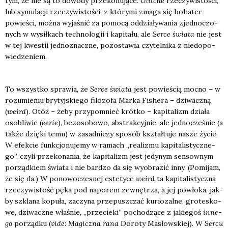
tym, że nie są to dowo­dy prze­ko­nu­ją­ce.
Glit­che
rze­czy­wi­sto­ści,
lub symu­la­cji rze­czy­wi­sto­ści, z któ­ry­mi zma­ga się boha­ter
powie­ści, moż­na wyja­śnić za pomo­cą oddzia­ły­wa­nia zjed­no­czo­
nych w wysił­kach tech­no­lo­gii i kapi­ta­łu, ale
Ser­ce świa­ta
nie jest
w tej kwe­stii jed­no­znacz­ne, pozo­sta­wia czy­tel­ni­ka z nie­do­po­
wie­dze­niem.
To wszyst­ko spra­wia, że
Ser­ce świa­ta
jest powie­ścią moc­no – w
rozu­mie­niu bry­tyj­skie­go filo­zo­fa Mar­ka Fishe­ra – dzi­wacz­ną
(
weird
). Otóż – żeby przy­po­mnieć krót­ko – kapi­ta­lizm dzia­ła
oso­bli­wie (
eerie
), bez­oso­bo­wo, abs­trak­cyj­nie, ale jed­no­cze­śnie (a
tak­że dzię­ki temu) w zasad­ni­czy spo­sób kształ­tu­je nasze życie.
W efek­cie funk­cjo­nu­je­my w ramach „reali­zmu kapi­ta­li­stycz­ne­
go”, czy­li prze­ko­na­nia, że kapi­ta­lizm jest jedy­nym sen­sow­nym
porząd­kiem świa­ta i nie bar­dzo da się wyobra­zić inny. (Pomi­jam,
że się da.) W pono­wo­cze­snej este­ty­ce
weird
ta kapi­ta­li­stycz­na
rze­czy­wi­stość pęka pod napo­rem zewnę­trza, a jej powło­ka, jak­
by szkla­na kopu­ła, zaczy­na prze­pusz­czać kurio­zal­ne, gro­te­sko­
we, dzi­wacz­ne wła­śnie, „prze­cie­ki” pocho­dzą­ce z jakie­goś
inne­
go
porząd­ku (
vide
:
Magicz­na rana
Doro­ty Masłow­skiej). W
Ser­cu