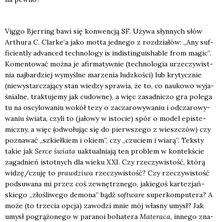
Vig­go Bjer­ring bawi się kon­wen­cją SF. Uży­wa słyn­nych słów
Arthu­ra C. Clarke’a jako mot­ta jed­ne­go z roz­dzia­łów: „Any suf­
fi­cien­tly advan­ced tech­no­lo­gy is indi­stin­gu­isha­ble from magic”.
Komen­to­wać moż­na je afir­ma­tyw­nie (tech­no­lo­gia urze­czy­wist­
nia naj­bar­dziej wymyśl­ne marze­nia ludz­ko­ści) lub kry­tycz­nie
(nie­wy­star­cza­ją­cy stan wie­dzy spra­wia, że to, co nauko­wo wyja­
śnial­ne, trak­tu­je­my jak cudow­ne), a więc zasad­ni­czo gra pole­ga
tu na oscy­lo­wa­niu wokół tezy o zacza­ro­wy­wa­niu i odcza­ro­wy­
wa­niu świa­ta, czy­li to (jało­wy w isto­cie) spór o model epi­ste­
micz­ny, a więc (odwo­łu­jąc się do pierw­sze­go z wiesz­czów) czy
pozna­wać „szkieł­kiem i okiem”, czy „czu­ciem i wia­rą”. Tek­sty
takie jak
Ser­ce świa­ta
uak­tu­al­nia­ją ten pro­blem w kon­tek­ście
zagad­nień istot­nych dla wie­ku XXI. Czy rze­czy­wi­stość, któ­rą
widzę/czuję to
praw­dzi­wa
rze­czy­wi­stość? Czy rze­czy­wi­stość
pod­su­wa­na mi przez coś zewnętrz­ne­go, jakie­goś kar­te­zjań­
skie­go „zło­śli­we­go demo­na” bądź
softwa­re
super­kom­pu­te­ra? A
może (to trze­cia opcja) zawo­dzi mnie mój wła­sny umysł? Jak
umysł pogrą­żo­ne­go w para­noi boha­te­ra
Mate­ra­ca
, inne­go zna­