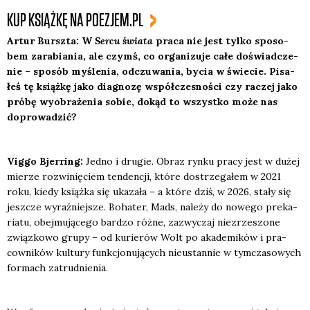
KUP KSIĄŻKĘ NA POEZJEM.PL
Artur Bursz­ta: W
Ser­cu świa­ta
pra­ca nie jest tyl­ko spo­so­
bem zara­bia­nia, ale czymś, co orga­ni­zu­je całe doświad­cze­
nie –
spos
ó
b my
śle­nia, odczu­wa­nia, bycia w świe­cie. Pisa­
łeś tę książ­kę jako dia­gno­zę współ­cze­sno­ści czy raczej jako
pr
ó
bę wyobra­że­nia sobie, dokąd to wszyst­ko może nas
dopro­wa­dzić
?
Vig­go Bjer­ring:
Jed­no i dru­gie. Obraz ryn­ku pra­cy jest w dużej
mie­rze roz­wi­nię­ciem ten­den­cji, któ­re dostrze­ga­łem w 2021
roku, kie­dy książ­ka się uka­za­ła – a któ­re dziś, w 2026, sta­ły się
jesz­cze wyraź­niej­sze. Boha­ter, Mads, nale­ży do nowe­go pre­ka­
ria­tu, obej­mu­ją­ce­go bar­dzo róż­ne, zazwy­czaj nie­zrze­szo­ne
związ­ko­wo gru­py – od kurie­rów Wolt po aka­de­mi­ków i pra­
cow­ni­ków kul­tu­ry funk­cjo­nu­ją­cych nie­ustan­nie w tym­cza­so­wych
for­mach zatrud­nie­nia.