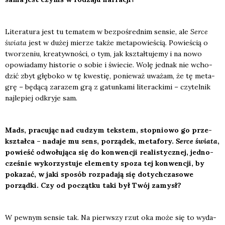
Lite­ra­tu­ra jest tu tema­tem w bez­po­śred­nim sen­sie, ale
Ser­ce
świa­ta
jest w dużej mie­rze tak­że meta­po­wie­ścią. Powie­ścią o
two­rze­niu, kre­atyw­no­ści, o tym, jak kształ­tu­je­my i na nowo
opo­wia­da­my histo­rie o sobie i świe­cie. Wolę jed­nak nie wcho­
dzić zbyt głę­bo­ko w tę kwe­stię, ponie­waż uwa­żam, że tę meta­
grę – będą­cą zara­zem grą z gatun­ka­mi lite­rac­ki­mi – czy­tel­nik
naj­le­piej odkry­je sam.
Mads, pra­cu­jąc nad cudzym tek­stem, stop­nio­wo go prze­
kształ­ca – nada­je mu sens, porzą­dek, meta­fo­ry.
Ser­ce świa­ta
,
powieść odwo­łu­ją­ca się do kon­wen­cji reali­stycz­nej, jed­no­
cze­śnie wyko­rzy­stu­je ele­men­ty spo­za tej kon­wen­cji, by
poka­zać, w jaki spo­sób roz­pa­da­ją się dotych­cza­so­we
porząd­ki. Czy od począt­ku taki był Twój zamysł?
W pew­nym sen­sie tak. Na pierw­szy rzut oka może się to wyda­