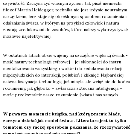
czy­wi­stość. Zaczy­na żyć wła­snym życiem. Jak pisał nie­miec­ki
filo­zof Mar­tin Heideg­ger, tech­ni­ka nie jest jedy­nie neu­tral­nym
narzę­dziem, lecz sta­je się okre­ślo­nym spo­so­bem rozu­mie­nia i
odsła­nia­nia świa­ta, w któ­rym na przy­kład czło­wiek i natu­ra
zosta­ją zre­du­ko­wa­ni do zaso­bów, któ­re nale­ży wyko­rzy­sty­wać
moż­li­wie naj­efek­tyw­niej.
W ostat­nich latach obser­wu­je­my na szczę­ście więk­szą świa­do­
mość natu­ry tech­no­lo­gii cyfro­wej – jej skłon­no­ści do instru­
men­ta­li­zo­wa­nia wszyst­kie­go wokół i do redu­ko­wa­nia rela­cji
mię­dzy­ludz­kich do inte­rak­cji, polu­bień i klik­nięć. Naj­bar­dziej
naiw­na fascy­na­cja tech­no­lo­gią już minę­ła, ale wciąż nie do koń­ca
rozu­mie­my, jak głę­bo­ko – zwłasz­cza sztucz­na inte­li­gen­cja –
może prze­kształ­cić nasze rozu­mie­nie świa­ta i nas samych.
W pew­nym momen­cie książ­ka, nad kt
ó
rą pra­cu­je Mads,
zaczy­na dzia­łać jak model świa­ta. Lite­ra­tu­ra jest tu tyl­ko
tema­tem czy raczej spo­so­bem poka­za­nia, że rze­czy­wi­stość
sama jest czymś w rodza­ju nar­ra­cji?