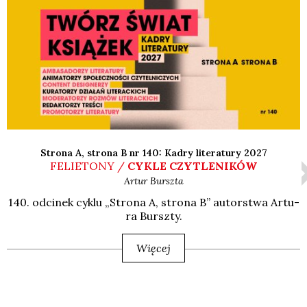
Strona A, strona B nr 140: Kadry literatury 2027
FELIETONY /
CYKLE CZYTLENIKÓW
Artur
Burszta
140. odci­nek cyklu „Stro­na A, stro­na B” autor­stwa Artu­
ra Bursz­ty.
Więcej