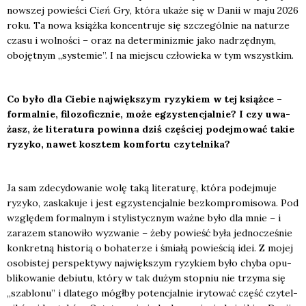
now­szej powie­ści
Cie
ń
Gry
, któ­ra uka­że się w Danii w maju 2026
roku. Ta nowa książ­ka kon­cen­tru­je się szcze­gól­nie na natu­rze
cza­su i wol­no­ści – oraz na deter­mi­ni­zmie jako nad­rzęd­nym,
obo­jęt­nym „sys­te­mie”. I na miej­scu czło­wie­ka w tym wszyst­kim.
Co było dla Cie­bie naj­więk­szym ryzy­kiem w tej książ­ce –
for­mal­nie, filo­zo­ficz­nie, może egzy­sten­cjal­nie? I czy uwa­
żasz, że lite­ra­tu­ra powin­na dziś czę­ściej podej­mo­wać takie
ryzy­ko, nawet kosz­tem kom­for­tu czy­tel­ni­ka?
Ja sam zde­cy­do­wa­nie wolę taką lite­ra­tu­rę, któ­ra podej­mu­je
ryzy­ko, zaska­ku­je i jest egzy­sten­cjal­nie bez­kom­pro­mi­so­wa. Pod
wzglę­dem for­mal­nym i sty­li­stycz­nym waż­ne było dla mnie – i
zara­zem sta­no­wi­ło wyzwa­nie – żeby powieść była jed­no­cze­śnie
kon­kret­ną histo­rią o boha­te­rze i śmia­łą powie­ścią idei. Z mojej
oso­bi­stej per­spek­ty­wy naj­więk­szym ryzy­kiem było chy­ba opu­
bli­ko­wa­nie debiu­tu, któ­ry w tak dużym stop­niu nie trzy­ma się
„sza­blo­nu” i dla­te­go mógł­by poten­cjal­nie iry­to­wać część czy­tel­