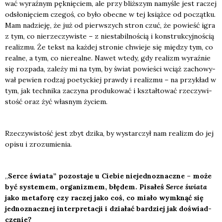
wać wyraź­nym pęk­nię­ciem, ale przy bliż­szym namy­śle jest raczej
odsło­nię­ciem cze­goś, co było obec­ne w tej książ­ce od począt­ku.
Mam nadzie­ję, że już od pierw­szych stron czuć, że powieść igra
z tym, co nie­rze­czy­wi­ste – z nie­sta­bil­no­ścią i kon­struk­cyj­no­ścią
reali­zmu. Że tekst na każ­dej stro­nie chwie­je się mię­dzy tym, co
real­ne, a tym, co nie­re­al­ne. Nawet wte­dy, gdy realizm wyraź­nie
się roz­pa­da, zale­ży mi na tym, by świat powie­ści wciąż zacho­wy­
wał pewien rodzaj poetyc­kiej praw­dy i reali­zmu – na przy­kład w
tym, jak tech­ni­ka zaczy­na pro­du­ko­wać i kształ­to­wać rze­czy­wi­
stość oraz żyć wła­snym życiem.
Rze­czy­wi­stość jest zbyt dzi­ka, by wystar­czył nam realizm do jej
opi­su i zro­zu­mie­nia.
„
Ser­ce świa­ta” pozo­sta­je u Cie­bie nie­jed­no­znacz­ne – może
być sys­te­mem, orga­ni­zmem, błę
dem. Pisa
łeś
Ser­ce świa­ta
jako meta­fo­rę czy raczej jako coś, co mia­ło wymknąć się
jed­no­znacz­nej inter­pre­ta­cji i dzia­łać bar­dziej jak doświad­
cze­nie?