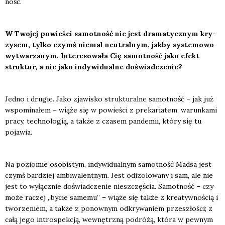
ność.
W Two­jej powie­ści samot­ność nie jest dra­ma­tycz­nym kry­
zy­sem, tyl­ko czymś nie­mal neu­tral­nym, jak­by sys­te­mo­wo
wytwa­rza­nym. Inte­re­so­wał
a Ci
ę samot­ność jako efekt
struk­tur, a nie jako indy­wi­du­al­ne doświad­cze­nie?
Jed­no i dru­gie. Jako zja­wi­sko struk­tu­ral­ne samot­ność – jak już
wspo­mi­na­łem – wią­że się w powie­ści z pre­ka­ria­tem, warun­ka­mi
pra­cy, tech­no­lo­gią, a tak­że z cza­sem pan­de­mii, któ­ry się tu
poja­wia.
Na pozio­mie oso­bi­stym, indy­wi­du­al­nym samot­ność Mad­sa jest
czymś bar­dziej ambi­wa­lent­nym. Jest odizo­lo­wa­ny i sam, ale nie
jest to wyłącz­nie doświad­cze­nie nie­szczę­ścia. Samot­ność – czy
może raczej „bycie same­mu” – wią­że się tak­że z kre­atyw­no­ścią i
two­rze­niem, a tak­że z ponow­nym odkry­wa­niem prze­szło­ści; z
całą jego intro­spek­cją, wewnętrz­ną podró­żą, któ­ra w pew­nym