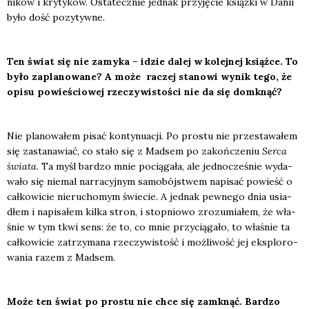
ni­ków i kry­ty­ków. Osta­tecz­nie jed­nak przy­ję­cie książ­ki w Danii
było dość pozy­tyw­ne.
Ten świat się nie zamy­ka – idzie dalej w kolej­nej książ­ce. To
było zapla­no­wa­ne? A może raczej sta­no­wi wynik tego, że
opi­su powie­ścio­wej rze­czy­wi­sto­ści nie da się domknąć
?
Nie pla­no­wa­łem pisać kon­ty­nu­acji. Po pro­stu nie prze­sta­wa­łem
się zasta­na­wiać, co sta­ło się z Mad­sem po zakoń­cze­niu
Ser­ca
świa­ta
. Ta myśl bar­dzo mnie pocią­ga­ła, ale jed­no­cze­śnie wyda­
wa­ło się nie­mal nar­ra­cyj­nym samo­bój­stwem napi­sać powieść o
cał­ko­wi­cie nie­ru­cho­mym świe­cie. A jed­nak pew­ne­go dnia usia­
dłem i napi­sa­łem kil­ka stron, i stop­nio­wo zro­zu­mia­łem, że wła­
śnie w tym tkwi sens: że to, co mnie przy­cią­ga­ło, to wła­śnie ta
cał­ko­wi­cie zatrzy­ma­na rze­czy­wi­stość i moż­li­wość jej eks­plo­ro­
wa­nia razem z Mad­sem.
Moż
e ten
świat po pro­stu nie chce się zamknąć. Bar­dzo