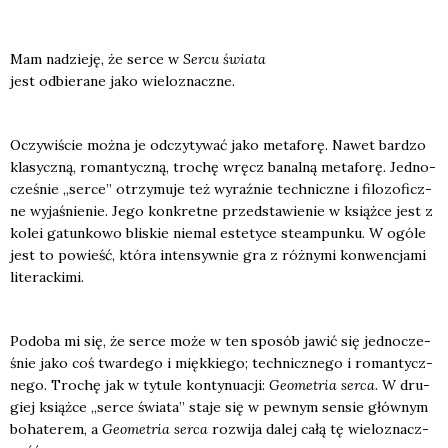
Mam nadzie­ję, że ser­ce w
Ser­cu świa­ta
jest odbie­ra­ne jako wie­lo­znacz­ne.
Oczy­wi­ście moż­na je odczy­ty­wać jako meta­fo­rę. Nawet bar­dzo
kla­sycz­ną, roman­tycz­ną, tro­chę wręcz banal­ną meta­fo­rę. Jed­no­
cze­śnie „ser­ce” otrzy­mu­je też wyraź­nie tech­nicz­ne i filo­zo­ficz­
ne wyja­śnie­nie. Jego kon­kret­ne przed­sta­wie­nie w książ­ce jest z
kolei gatun­ko­wo bli­skie nie­mal este­ty­ce ste­am­pun­ku. W ogó­le
jest to powieść, któ­ra inten­syw­nie gra z róż­ny­mi kon­wen­cja­mi
lite­rac­ki­mi.
Podo­ba mi się, że ser­ce może w ten spo­sób jawić się jed­no­cze­
śnie jako coś twar­de­go i mięk­kie­go; tech­nicz­ne­go i roman­tycz­
ne­go. Tro­chę jak w tytu­le kon­ty­nu­acji:
Geo­me­tria ser­ca
. W dru­
giej książ­ce „ser­ce świa­ta” sta­je się w pew­nym sen­sie głów­nym
boha­te­rem, a
Geo­me­tria ser­ca
roz­wi­ja dalej całą tę wie­lo­znacz­