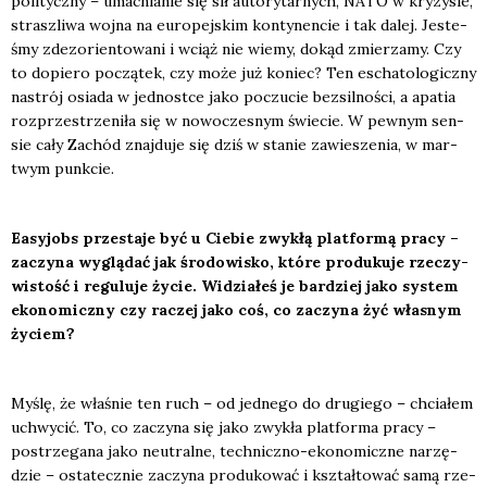
po­li­tycz­ny – umac­nia­nie się sił auto­ry­tar­nych, NATO w kry­zy­sie,
strasz­li­wa woj­na na euro­pej­skim kon­ty­nen­cie i tak dalej. Jeste­
śmy zdez­o­rien­to­wa­ni i wciąż nie wie­my, dokąd zmie­rza­my. Czy
to dopie­ro począ­tek, czy może już koniec? Ten escha­to­lo­gicz­ny
nastrój osia­da w jed­no­st­ce jako poczu­cie bez­sil­no­ści, a apa­tia
roz­prze­strze­ni­ła się w nowo­cze­snym świe­cie. W pew­nym sen­
sie cały Zachód znaj­du­je się dziś w sta­nie zawie­sze­nia, w mar­
twym punk­cie.
Easy­jobs prze­sta­je być u Cie­bie zwy­kłą plat­for­mą pra­cy –
zaczy­na wyglą­dać jak śro­do­wi­sko, kt
ó
re pro­du­ku­je rze­czy­
wi­stość i regu­lu­je życie. Widzia­łeś je bar­dziej jako sys­tem
eko­no­micz­ny czy raczej jako coś, co zaczy­na żyć wła­snym
życiem?
Myślę, że wła­śnie ten ruch – od jed­ne­go do dru­gie­go – chcia­łem
uchwy­cić. To, co zaczy­na się jako zwy­kła plat­for­ma pra­cy –
postrze­ga­na jako neu­tral­ne, tech­nicz­no-eko­no­micz­ne narzę­
dzie – osta­tecz­nie zaczy­na pro­du­ko­wać i kształ­to­wać samą rze­