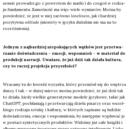
sen­sie pro­wa­dzi go z powro­tem do mat­ki i do cze­goś w rodza­
ju fun­da­men­tu. Samot­ność ma więc wie­le wymia­rów. Moż­na by
powie­dzieć, że jest w niej zarów­no
lone­li­ness
, jak i bar­dziej
pozy­tyw­na
soli­tu­de
(nie­ste­ty w języ­ku duń­skim nie ma na to
roz­róż­nie­nia).
Jed­nym z naj­bar­dziej nie­po­ko­ją­cych wątk
ó
w jest prze­twa­
rza­nie doświad­cze­nia – emo­cji, wspo­mnień – w mate­riał do
pro­duk­cji nar­ra­cji. Uwa­żasz, że już dziś tak dzia­ła kul­tu­ra,
czy to raczej pro­jek­cja przy­szłoś
ci?
Wra­ca­my tu do kwe­stii wyzy­sku, któ­ry prze­niósł się do wnę­trza
duszy. I tak – w dużej mie­rze moż­na powie­dzieć, że już dziś tak
to dzia­ła, kie­dy wiel­kie gene­ra­tyw­ne mode­le języ­ko­we, takie jak
ChatGPT, pochła­nia­ją i prze­twa­rza­ją dzie­ła pisa­rzy oraz wszel­
kie­go rodza­ju sztu­kę i kul­tu­rę, w któ­rych zapi­sa­ne są ludz­kie
doświad­cze­nia, emo­cje i wspo­mnie­nia, by następ­nie wyplu­wać je
w posta­ci syn­te­tycz­nych pro­duk­tów. Widzi­my już całe książ­ki i
albu­my muzycz­ne two­rzo­ne przez sztucz­ną inte­li­gen­cję. I jako