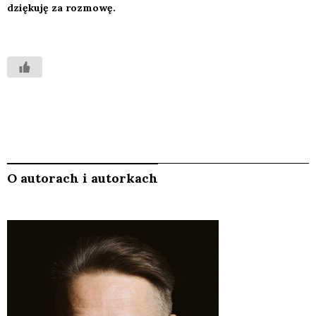
dzię­ku­ję za roz­mo­wę.
O autorach i autorkach