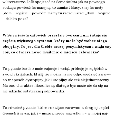
w lite­ra­tu­rze. Jeśli spoj­rzeć na
Ser­ce świa­ta
jak na pew­ne­go
rodza­ju powieść for­ma­cyj­ną, to zamiast kla­sycz­nej for­mu­ły
„dom – wyj­ście – powrót” mamy tu raczej układ: „dom – wyj­ście
– dale­ko poza”.
W
Ser­cu świa­ta
czło­wiek prze­sta­je być cen­trum i sta­je się
czę­ścią więk­sze­go sys­te­mu, kt
ó
ry mo
że być wobec nie­go
obo­jęt­ny. To jest dla Cie­bie raczej pesy­mi­stycz­na wizja czy
coś, co otwie­ra nowe myśle­nie o miej­scu czło­wie­ka?
To pyta­nie bar­dzo mnie zaj­mu­je i wciąż pró­bu­ję je zgłę­biać w
swo­ich książ­kach. Myślę, że moż­na na nie odpo­wie­dzieć zarów­
no w spo­sób dys­to­pij­ny, jak i uto­pij­ny, ale też nie­jed­no­znacz­ny.
Ma ono cha­rak­ter filo­zo­ficz­ny, dla­te­go być może nie da się na
nie udzie­lić osta­tecz­nej odpo­wie­dzi.
To rów­nież pyta­nie, któ­re roz­wi­jam zarów­no w dru­giej czę­ści,
Geo­me­trii ser­ca
, jak i – może przede wszyst­kim – w mojej naj­