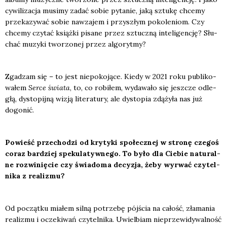
cywi­li­za­cja musi­my zadać sobie pyta­nie, jaką sztu­kę chce­my
prze­ka­zy­wać sobie nawza­jem i przy­szłym poko­le­niom. Czy
chce­my czy­tać książ­ki pisa­ne przez sztucz­ną inte­li­gen­cję? Słu­
chać muzy­ki two­rzo­nej przez algo­ryt­my?
Zga­dzam się – to jest nie­po­ko­ją­ce. Kie­dy w 2021 roku publi­ko­
wa­łem
Ser­ce świa­ta
, to, co robi­łem, wyda­wa­ło się jesz­cze odle­
głą, dys­to­pij­ną wizją lite­ra­tu­ry, ale dys­to­pia zdą­ży­ła nas już
dogo­nić.
Powieść prze­cho­dzi od kry­ty­ki spo­łecz­nej w stro­nę cze­goś
coraz bar­dziej spe­ku­la­tyw­ne­go. To było dla Cie­bie natu­ral­
ne roz­wi­nię­cie czy świa­do­ma decy­zja, żeby wyrwać czy­tel­
ni­ka z reali­zmu?
Od począt­ku mia­łem sil­ną potrze­bę pój­ścia na całość, zła­ma­nia
reali­zmu i ocze­ki­wań czy­tel­ni­ka. Uwiel­biam nie­prze­wi­dy­wal­ność