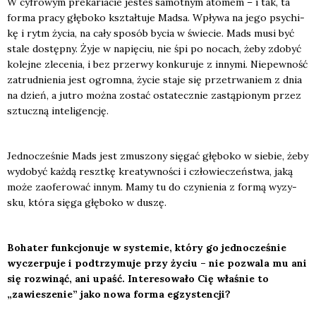
W cyfro­wym pre­ka­ria­cie jesteś samot­nym ato­mem – i tak, ta
for­ma pra­cy głę­bo­ko kształ­tu­je Mad­sa. Wpły­wa na jego psy­chi­
kę i rytm życia, na cały spo­sób bycia w świe­cie. Mads musi być
sta­le dostęp­ny. Żyje w napię­ciu, nie śpi po nocach, żeby zdo­być
kolej­ne zle­ce­nia, i bez prze­rwy kon­ku­ru­je z inny­mi. Nie­pew­ność
zatrud­nie­nia jest ogrom­na, życie sta­je się prze­trwa­niem z dnia
na dzień, a jutro moż­na zostać osta­tecz­nie zastą­pio­nym przez
sztucz­ną inte­li­gen­cję.
Jed­no­cze­śnie Mads jest zmu­szo­ny się­gać głę­bo­ko w sie­bie, żeby
wydo­być każ­dą reszt­kę kre­atyw­no­ści i czło­wie­czeń­stwa, jaką
może zaofe­ro­wać innym. Mamy tu do czy­nie­nia z for­mą wyzy­
sku, któ­ra się­ga głę­bo­ko w duszę.
Boha­ter funk­cjo­nu­je w sys­te­mie, kt
ó
ry go jed­no­cze­śnie
wyczer­pu­je i pod­trzy­mu­je przy życiu – nie pozwa­la mu ani
się roz­wi­nąć, ani upaść. Inte­re­so­wał
o Ci
ę wła­śnie to
„zawie­sze­nie” jako nowa for­ma egzy­sten­cji?