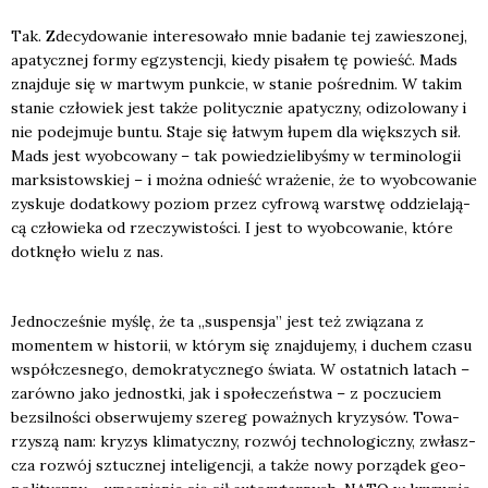
Tak. Zde­cy­do­wa­nie inte­re­so­wa­ło mnie bada­nie tej zawie­szo­nej,
apa­tycz­nej for­my egzy­sten­cji, kie­dy pisa­łem tę powieść. Mads
znaj­du­je się w mar­twym punk­cie, w sta­nie pośred­nim. W takim
sta­nie czło­wiek jest tak­że poli­tycz­nie apa­tycz­ny, odizo­lo­wa­ny i
nie podej­mu­je bun­tu. Sta­je się łatwym łupem dla więk­szych sił.
Mads jest wyob­co­wa­ny – tak powie­dzie­li­by­śmy w ter­mi­no­lo­gii
mark­si­stow­skiej – i moż­na odnieść wra­że­nie, że to wyob­co­wa­nie
zysku­je dodat­ko­wy poziom przez cyfro­wą war­stwę oddzie­la­ją­
cą czło­wie­ka od rze­czy­wi­sto­ści. I jest to wyob­co­wa­nie, któ­re
dotknę­ło wie­lu z nas.
Jed­no­cze­śnie myślę, że ta „suspen­sja” jest też zwią­za­na z
momen­tem w histo­rii, w któ­rym się znaj­du­je­my, i duchem cza­su
współ­cze­sne­go, demo­kra­tycz­ne­go świa­ta. W ostat­nich latach –
zarów­no jako jed­nost­ki, jak i spo­łe­czeń­stwa – z poczu­ciem
bez­sil­no­ści obser­wu­je­my sze­reg poważ­nych kry­zy­sów. Towa­
rzy­szą nam: kry­zys kli­ma­tycz­ny, roz­wój tech­no­lo­gicz­ny, zwłasz­
cza roz­wój sztucz­nej inte­li­gen­cji, a tak­że nowy porzą­dek geo­