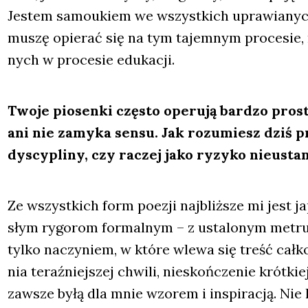
Jestem samo­ukiem we wszyst­kich upra­wia­nych 
muszę opie­rać się na tym tajem­nym pro­ce­sie, 
nych w pro­ce­sie edu­ka­cji.
Two­je pio­sen­ki czę­sto ope­ru­ją bar­dzo pro­
ani nie zamy­ka sen­su. Jak rozu­miesz dziś pro
dys­cy­pli­ny, czy raczej jako ryzy­ko nie­ustan
Ze wszyst­kich form poezji naj­bliż­sze mi jest ja
słym rygo­rom for­mal­nym – z usta­lo­nym metrum 
tyl­ko naczy­niem, w któ­re wle­wa się treść cał­ko
nia teraź­niej­szej chwi­li, nie­skoń­cze­nie krót­kie
zawsze byłą dla mnie wzo­rem i inspi­ra­cją. Nie 