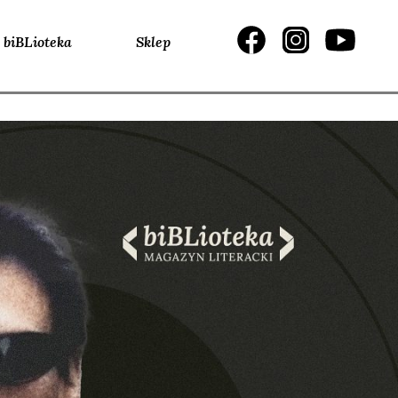
biBLioteka
Sklep