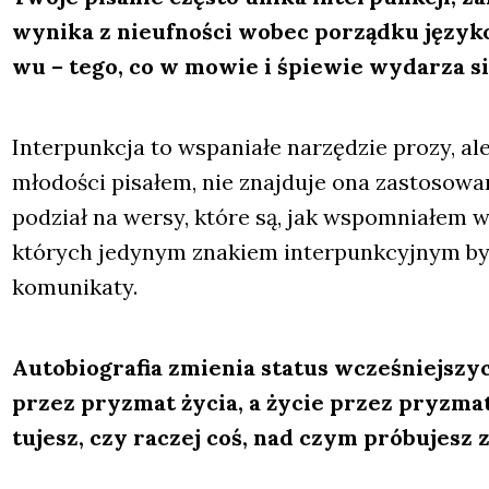
wyni­ka z nie­uf­no­ści wobec porząd­ku języ­ko
wu – tego, co w mowie i śpie­wie wyda­rza si
Inter­punk­cja to wspa­nia­łe narzę­dzie pro­zy, al
mło­do­ści pisa­łem, nie znaj­du­je ona zasto­so­w
podział na wer­sy, któ­re są, jak wspo­mnia­łem 
któ­rych jedy­nym zna­kiem inter­punk­cyj­nym było
komu­ni­ka­ty.
Auto­bio­gra­fia zmie­nia sta­tus wcze­śniej­szyc
przez pry­zmat życia, a życie przez pry­zmat 
tu­jesz, czy raczej coś, nad czym pró­bu­jesz 