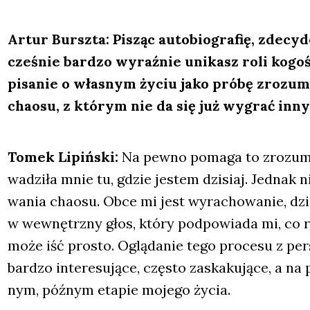
Artur Bursz­ta: Pisząc auto­bio­gra­fię, zde­cy­d
cze­śnie bar­dzo wyraź­nie uni­kasz roli kogoś
pisa­nie o wła­snym życiu jako pró­bę zro­zu­m
cha­osu, z któ­rym nie da się już wygrać inny
Tomek Lipiń­ski:
Na pew­no poma­ga to zro­zu­mie
wa­dzi­ła mnie tu, gdzie jestem dzi­siaj. Jed­nak 
wa­nia cha­osu. Obce mi jest wyra­cho­wa­nie, dzia­
w wewnętrz­ny głos, któ­ry pod­po­wia­da mi, co r
może iść pro­sto. Oglą­da­nie tego pro­ce­su z per­s
bar­dzo inte­re­su­ją­ce, czę­sto zaska­ku­ją­ce, a
nym, póź­nym eta­pie moje­go życia.