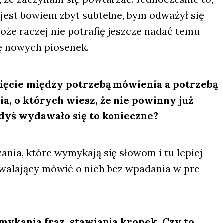
 jest bowiem zbyt sub­tel­ne, bym odwa­żył się
oże raczej nie potra­fię jesz­cze nadać temu
zę nowych pio­se­nek.
ię­cie mię­dzy potrze­bą mówie­nia a potrze­bą
nia, o któ­rych wiesz, że nie powin­ny już
­dyś wyda­wa­ło się to koniecz­ne?
za­nia, któ­re wymy­ka­ją się sło­wom i tu lepiej
zwa­la­ją­cy mówić o nich bez wpa­da­nia w pre­
amy­ka­nia fraz, sta­wia­nia kro­pek. Czy to