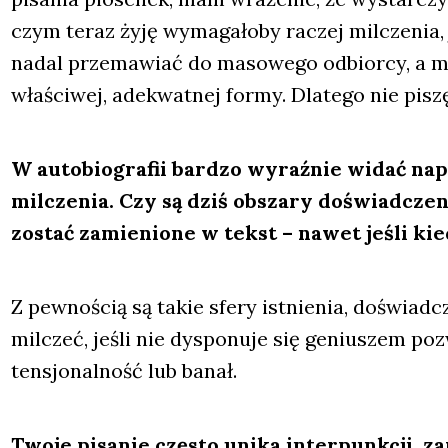
czym teraz żyję wyma­ga­ło­by raczej mil­cze­nia,
nadal prze­ma­wiać do maso­we­go odbior­cy, a m
wła­ści­wej, ade­kwat­nej for­my. Dla­te­go nie pis
W auto­bio­gra­fii bar­dzo wyraź­nie widać nap
mil­cze­nia. Czy są dziś obsza­ry doświad­cze­
zostać zamie­nio­ne w tekst – nawet jeśli kie
Z pew­no­ścią są takie sfe­ry ist­nie­nia, doświad­c
mil­czeć, jeśli nie dys­po­nu­je się geniu­szem po
ten­sjo­nal­ność lub banał.
Two­je pisa­nie czę­sto uni­ka inter­punk­cji, z