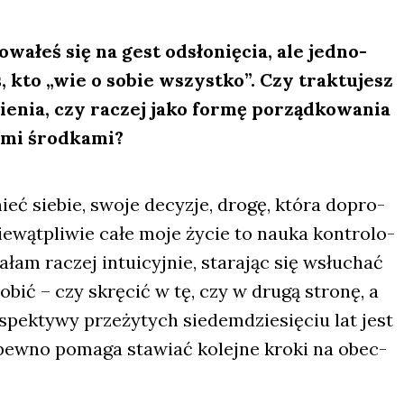
o­wa­łeś się na gest odsło­nię­cia, ale jed­no­
, kto „wie o sobie wszyst­ko”. Czy trak­tu­jesz
ie­nia, czy raczej jako for­mę porząd­ko­wa­nia
­mi środ­ka­mi?
ć sie­bie, swo­je decy­zje, dro­gę, któ­ra dopro­
nie­wąt­pli­wie całe moje życie to nauka kon­tro­lo­
łam raczej intu­icyj­nie, sta­ra­jąc się wsłu­chać
obić – czy skrę­cić w tę, czy w dru­gą stro­nę, a
pek­ty­wy prze­ży­tych sie­dem­dzie­się­ciu lat jest
 na pew­no poma­ga sta­wiać kolej­ne kro­ki na obec­