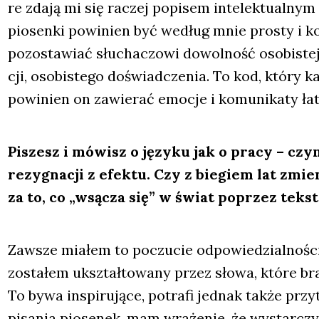
re zda­ją mi się raczej popi­sem inte­lek­tu­al­nym
pio­sen­ki powi­nien być według mnie pro­sty i kom
pozo­sta­wiać słu­cha­czo­wi dowol­ność oso­bi­stej
cji, oso­bi­ste­go doświad­cze­nia. To kod, któ­ry k
powi­nien on zawie­rać emo­cje i komu­ni­ka­ty łat
Piszesz i mówisz o języ­ku jak o pra­cy – czy
rezy­gna­cji z efek­tu. Czy z bie­giem lat zmie­
za to, co „wsą­cza się” w świat poprzez tek­sty,
Zawsze mia­łem to poczu­cie odpo­wie­dzial­no­śc
zosta­łem ukształ­to­wa­ny przez sło­wa, któ­re b
To bywa inspi­ru­ją­ce, potra­fi jed­nak tak­że przy
pisa­nia pio­se­nek, mam wra­że­nie, że wystar­czy