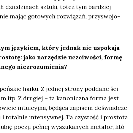
dzie­dzi­nach sztu­ki, toteż tym bar­dziej
nie mając goto­wych roz­wią­zań, przy­swo­jo­
stym języ­kiem, któ­ry jed­nak nie uspo­ka­ja
­sto­tę: jako narzę­dzie uczci­wo­ści, for­mę
­ne­go nie­zro­zu­mie­nia?
poń­skie haiku. Z jed­nej stro­ny pod­da­ne ści­
itp. Z dru­giej – ta kano­nicz­na for­ma jest
­wi­cie intu­icyj­na, będą­ca zapi­sem doświad­cze­
j i total­nie inten­syw­nej. Ta czy­stość i pro­sto­ta
lubię poezji peł­nej wyszu­ka­nych meta­for, któ­