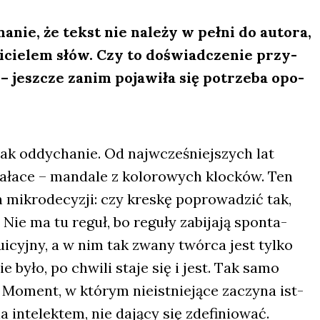
nie, że tekst nie nale­ży w peł­ni do auto­ra,
i­cie­lem słów. Czy to doświad­cze­nie przy­
– jesz­cze zanim poja­wi­ła się potrze­ba opo­
jak oddy­cha­nie. Od naj­wcze­śniej­szych lat
ła­ce – man­da­le z kolo­ro­wych kloc­ków. Ten
 mikro­de­cy­zji: czy kre­skę popro­wa­dzić tak,
Nie ma tu reguł, bo regu­ły zabi­ja­ją spon­ta­
u­icyj­ny, a w nim tak zwa­ny twór­ca jest tyl­ko
 było, po chwi­li sta­je się i jest. Tak samo
 Moment, w któ­rym nie­ist­nie­ją­ce zaczy­na ist­
 inte­lek­tem, nie dają­cy się zde­fi­nio­wać.