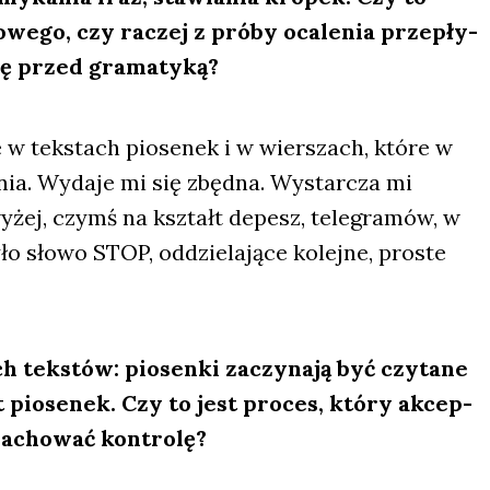
­we­go, czy raczej z pró­by oca­le­nia prze­pły­
ę przed gra­ma­ty­ką
?
e w tek­stach pio­se­nek i w wier­szach, któ­re w
a­nia. Wyda­je mi się zbęd­na. Wystar­cza mi
wyżej, czymś na kształt depesz, tele­gra­mów, w
 sło­wo STOP, oddzie­la­ją­ce kolej­ne, pro­ste
h tek­stów: pio­sen­ki zaczy­na­ją być czy­ta­ne
pio­se­nek. Czy to jest pro­ces, któ­ry akcep­
zacho­wać kon­tro­lę
?