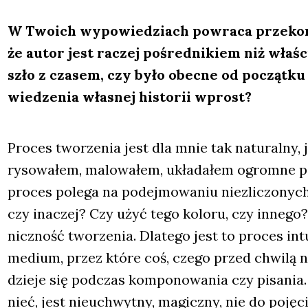
W Two­ich wypo­wie­dziach powra­ca prze­ko­na­
że autor jest raczej pośred­ni­kiem niż wła­śc
szło z cza­sem, czy było obec­ne od począt­ku 
wie­dze­nia wła­snej histo­rii wprost?
Pro­ces two­rze­nia jest dla mnie tak natu­ral­ny, 
ryso­wa­łem, malo­wa­łem, ukła­da­łem ogrom­ne pa
pro­ces pole­ga na podej­mo­wa­niu nie­zli­czo­nych
czy ina­czej? Czy użyć tego kolo­ru, czy inne­go? 
nicz­ność two­rze­nia. Dla­te­go jest to pro­ces int
medium, przez któ­re coś, cze­go przed chwi­lą nie
dzie­je się pod­czas kom­po­no­wa­nia czy pisa­nia.
nieć, jest nie­uchwyt­ny, magicz­ny, nie do poję­cia