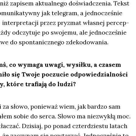
 niż zapi­sem aktu­al­ne­go doświad­cze­nia. Tekst
u­ni­ka­tyw­ny jak tele­gram, a jed­no­cze­śnie
 inter­pre­ta­cji przez pry­zmat wła­snej per­cep­
aż­dy odczy­tu­je po swo­je­mu, ale jed­no­cze­śnie
we do spon­ta­nicz­ne­go zde­ko­do­wa­nia.
mś, co wyma­ga uwa­gi, wysił­ku, a cza­sem
ni­ło się Two­je poczu­cie odpo­wie­dzial­no­ści
 któ­re tra­fia­ją do ludzi?
i za sło­wo, ponie­waż wiem, jak bar­dzo sam
ra­łem sobie do ser­ca. Sło­wo ma nie­zwy­kłą moc.
­tła­czać. Dzi­siaj, po ponad czter­dzie­stu latach
, że zaczy­nam się powta­rzać. Jed­no­cze­śnie to,