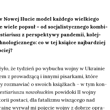
 w Nowej Hucie model każ­de­go wiel­kie­go
e wie­le popsuł – od socja­li­stycz­ne­go kom­bi­
stia­riusz
z per­spek­ty­wy pan­de­mii, kolej­
no­lo­gicz­ne­go: co w tej książ­ce naj­bar­dziej
b­ciej?
ży­ło, że tydzień po wybu­chu woj­ny w Ukra­inie
m z pro­wa­dzą­cą i inny­mi pisar­ka­mi, któ­re
dy roz­ma­wiać o swo­ich książ­kach – w tym kon­
estia­riu­szu
nowo­huc­kim
powi­do­ki II woj­ny
­rii posta­ci, dla fata­li­zmu wiszą­ce­go nad
kra­inę wyrwał mi poję­cie woj­ny z dobrze opra­