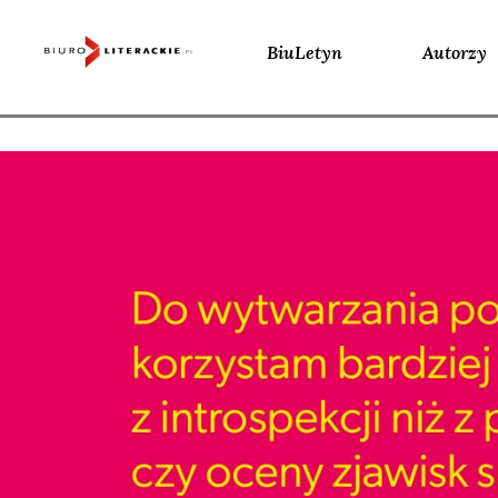
BiuLetyn
Autorzy
Skip
to
content