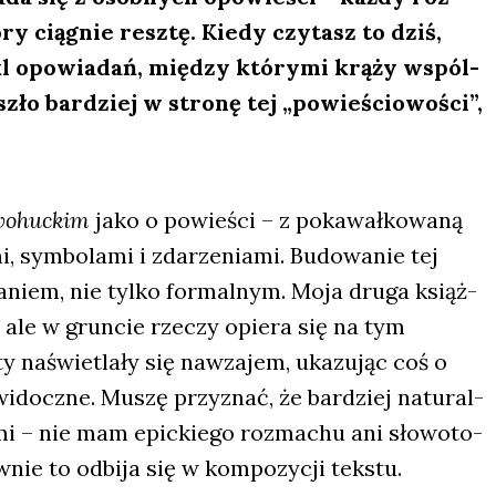
ó
ry ci
ągnie resz­tę. Kie­dy czy­tasz to dziś,
l opo­wia­dań, mię­dzy któ­ry­mi krą­ży wspól­
zło bar­dziej w stro­nę tej „powie­ścio­wo­ści”,
wo­huc­kim
jako o powie­ści – z poka­wał­ko­wa­ną
, sym­bo­la­mi i zda­rze­nia­mi. Budo­wa­nie tej
­niem, nie tyl­ko for­mal­nym. Moja dru­ga książ­
, ale w grun­cie rze­czy opie­ra się na tym
y naświe­tla­ły się nawza­jem, uka­zu­jąc coś o
widocz­ne. Muszę przy­znać, że bar­dziej natu­ral­
mi – nie mam epic­kie­go roz­ma­chu ani sło­wo­to­
­nie to odbi­ja się w kom­po­zy­cji tek­stu.