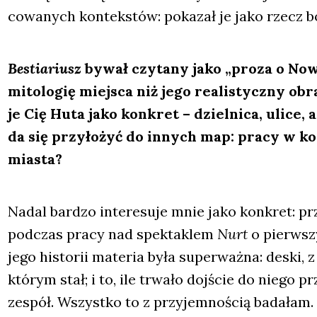
co­wa­nych kon­tek­stów: poka­zał je jako rzecz bol
Bestia­riusz
bywał czy­ta­ny jako „pro­za o Now
mito­lo­gię miej­sca niż jego reali­stycz­ny ob
je Cię Huta jako kon­kret – dziel­ni­ca, uli­ce, a
da się przy­ło­żyć do innych map: pra­cy w ko
mia­sta?
Nadal bar­dzo inte­re­su­je mnie jako kon­kret: prz
pod­czas pra­cy nad spek­ta­klem
Nurt
o pierw­sz
jego histo­rii mate­ria była super­waż­na: deski, 
któ­rym stał; i to, ile trwa­ło doj­ście do nie­go prz
zespół. Wszyst­ko to z przy­jem­no­ścią bada­łam. 