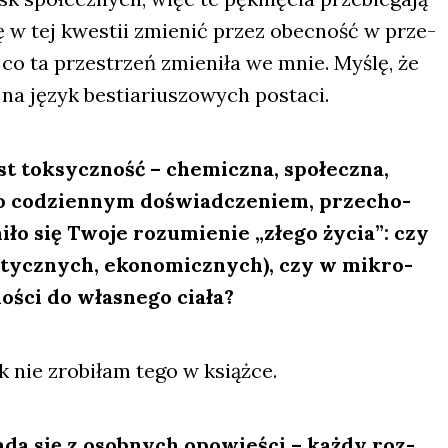
ię w tej kwe­stii zmie­nić przez obec­ność w prze­
, co ta prze­strzeń zmie­ni­ła we mnie. Myślę, że
ć na język bestia­riu­szo­wych posta­ci.
st tok­sycz­ność – che­micz­na, spo­łecz­na,
yl­ko codzien­nym doświad­cze­niem, prze­cho­
­ło się Two­je rozu­mie­nie „złe­go życia”: czy
i­tycz­nych, eko­no­micz­nych), czy w mikro­
no­ści do wła­sne­go ciał
a?
 nie zro­bi­łam tego w książ­ce.
a­da się z osob­nych opo­wie­ści – każ­dy roz­