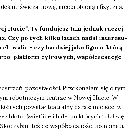
e­śnie świe­żą, nową, nie­obro­bio­ną i fizycz­ną.
ej Hucie”, Ty fun­du­jesz tam jed­nak raczej
raz. Czy po tych kil­ku latach nadal inte­re­su­
rchi­wa­lia – czy bar­dziej jako figu­ra, któ­rą
r­po, plat­form cyfro­wych, współ­cze­sne­go
e­strzeń, pozo­sta­ło­ści. Prze­ko­na­łam się o tym
ym robot­ni­czym teatrze w Nowej Hucie. W
z któ­rych powstał teatral­ny barak; miej­sce, w
ez bło­to; świe­tli­ce i hale, po któ­rych tułał się
Sko­czy­łam też do współ­cze­sno­ści kom­bi­na­tu