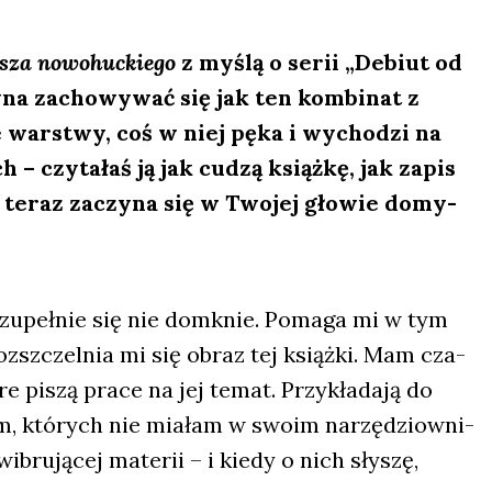
­sza
nowo­huc­kie­go
z myślą o serii „Debiut od
­na zacho­wy­wać się jak ten kom­bi­nat z
­ne war­stwy, coś w niej pęka i wycho­dzi na
 – czy­ta­łaś ją jak cudzą książ­kę, jak zapis
o teraz zaczy­na się w Two­jej gło­wie domy­
zupeł­nie się nie domknie. Poma­ga mi w tym
oz­sz­czel­nia mi się obraz tej książ­ki. Mam cza­
e piszą pra­ce na jej temat. Przy­kła­da­ją do
łam, któ­rych nie mia­łam w swo­im narzę­dziow­ni­
ibru­ją­cej mate­rii – i kie­dy o nich sły­szę,