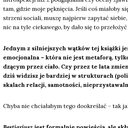
tam, gdzie moje pęk­nię­cia. Jeśli coś mia­ło­by s
strze­ni socia­li, muszę naj­pierw zapy­tać sie­bie
nic na tyle cie­ka­we­go, by dało się to prze­ło­ży
Jed­nym z sil­niej­szych wąt­ków tej książ­ki je
emo­cjo­nal­na – któ­ra nie jest meta­fo­rą, t
dzą­cym przez cia­ło. Czy przez te lata zmie­ni
dziś widzisz je bar­dziej w struk­tu­rach (pol
ska­lach rela­cji, samot­no­ści, nie­przy­sta­wal­
Chy­ba nie chcia­ła­bym tego dookre­ślać – tak jak
Bestia­riusz
jest for­mal­nie powie­ścią, ale skł