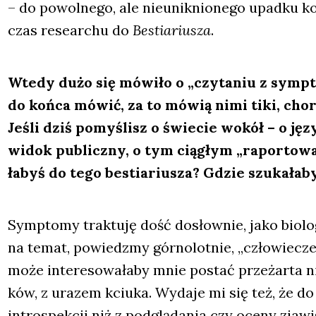
– do powol­ne­go, ale nie­unik­nio­ne­go upad­ku k
czas rese­ar­chu do
Bestia­riu­sza
.
Wte­dy dużo się mówi­ło o „czy­ta­niu z symp­t
do koń­ca mówić, za to mówią nimi tiki, cho­ro
Jeśli dziś pomy­ślisz o świe­cie wokół – o języ
widok publicz­ny, o tym cią­głym „rapor­to­wa
ła­byś do tego bestia­riu­sza? Gdzie szu­ka­ła­b
Symp­to­my trak­tu­ję dość dosłow­nie, jako bio­lo­gi
na temat, powiedz­my gór­no­lot­nie, „czło­wie­cze
może inte­re­so­wa­ła­by mnie postać prze­żar­ta n
ków, z ura­zem kciu­ka. Wyda­je mi się też, że do
intro­spek­cji niż z pod­glą­da­nia czy oce­ny zja­wi