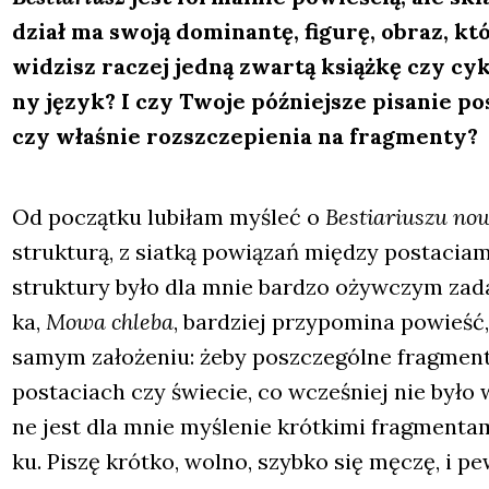
dział ma swo­ją domi­nan­tę, figu­rę, obraz, kt
widzisz raczej jed­ną zwar­tą książ­kę czy cyk
ny język? I czy Two­je póź­niej­sze pisa­nie pos
czy wła­śnie roz­sz­cze­pie­nia na frag­men­ty?
Od począt­ku lubi­łam myśleć o
Bestia­riu­szu no
struk­tu­rą, z siat­ką powią­zań mię­dzy posta­cia­mi
struk­tu­ry było dla mnie bar­dzo ożyw­czym zada
ka,
Mowa chle­ba
, bar­dziej przy­po­mi­na powieść
samym zało­że­niu: żeby poszcze­gól­ne frag­men­t
posta­ciach czy świe­cie, co wcze­śniej nie było 
ne jest dla mnie myśle­nie krót­ki­mi frag­men­ta­
ku. Piszę krót­ko, wol­no, szyb­ko się męczę, i pew