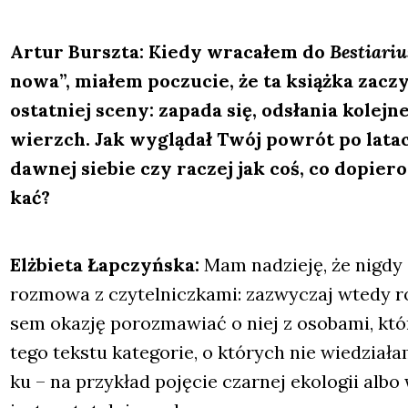
Artur Bursz­ta: Kie­dy wra­ca­łem do
Bestia­riu
nowa”, mia­łem poczu­cie, że ta książ­ka zaczy
ostat­niej sce­ny: zapa­da się, odsła­nia kolej
wierzch. Jak wyglą­dał
Tw
ój powrót po latach
daw­nej sie­bie czy raczej jak coś, co dopie­r
kać
?
Elż­bie­ta Łap­czyń­ska:
Mam nadzie­ję, że nigdy 
roz­mo­wa z czy­tel­nicz­ka­mi: zazwy­czaj wte­dy r
sem oka­zję poroz­ma­wiać o niej z oso­ba­mi, któ­r
tego tek­stu kate­go­rie, o któ­rych nie wie­dzia­
ku – na przy­kład poję­cie czar­nej eko­lo­gii albo w