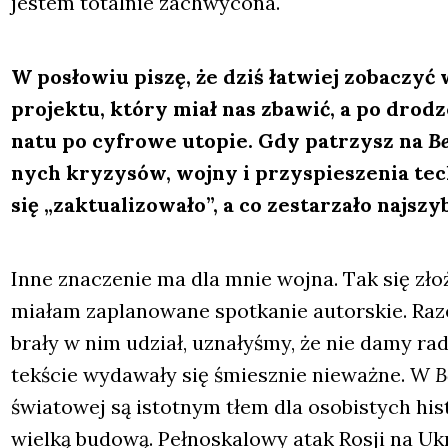
jestem total­nie zachwy­co­na.
W posło­wiu piszę, że dziś łatwiej zoba­czyć
pro­jek­tu, któ­ry miał nas zba­wić, a po dro­dz
na­tu po cyfro­we uto­pie. Gdy patrzysz na
Be
nych kry­zy­sów, woj­ny i przy­spie­sze­nia tech­
się „zak­tu­ali­zo­wa­ło”, a co zesta­rza­ło naj­szy
Inne zna­cze­nie ma dla mnie woj­na. Tak się zło­
mia­łam zapla­no­wa­ne spo­tka­nie autor­skie. Raze
bra­ły w nim udział, uzna­ły­śmy, że nie damy ra
tek­ście wyda­wa­ły się śmiesz­nie nie­waż­ne. W
B
świa­to­wej są istot­nym tłem dla oso­bi­stych histo
wiel­ką budo­wą. Peł­no­ska­lo­wy atak Rosji na U