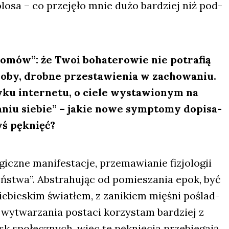
olo­sa – co prze­ję­ło mnie dużo bar­dziej niż pod­
o­mów”: że Twoi boha­te­ro­wie nie potra­fią
­by, drob­ne prze­sta­wie­nia w zacho­wa­niu.
­ku inter­ne­tu, o cie­le wysta­wio­nym na
­niu sie­bie” – jakie nowe symp­to­my dopi­sa­
yś pęk­nięć
?
cz­ne mani­fe­sta­cje, prze­ma­wia­nie fizjo­lo­gii
ń­stwa”. Abs­tra­hu­jąc od pomie­sza­nia epok, być
ie­bie­skim świa­tłem, z zani­kiem mię­śni poślad­
 wytwa­rza­nia posta­ci korzy­stam bar­dziej z
sk spo­łecz­nych, więc te pęk­nię­cia prze­bie­ga­ją