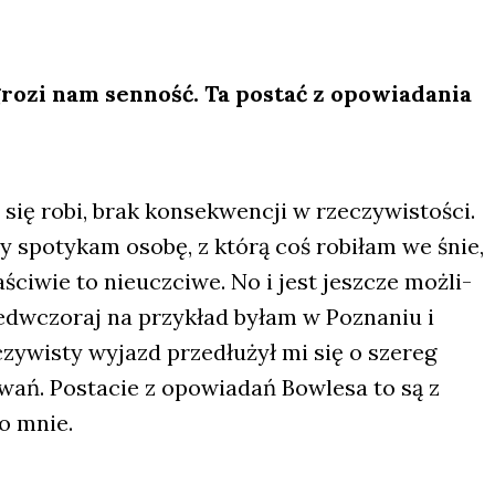
ro­zi nam sen­ność. Ta postać z opo­wia­da­nia
się robi, brak kon­se­kwen­cji w rze­czy­wi­sto­ści.
dy spo­ty­kam oso­bę, z któ­rą coś robi­łam we śnie,
ci­wie to nie­uczci­we. No i jest jesz­cze moż­li­
ed­wczo­raj na przy­kład byłam w Pozna­niu i
czy­wi­sty wyjazd prze­dłu­żył mi się o sze­reg
ań. Posta­cie z opo­wia­dań Bow­le­sa to są z
ko mnie.