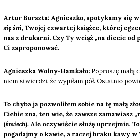
Artur Bursz­ta: Agniesz­ko, spo­ty­ka­my się w
się śni
, Two­jej czwar­tej książ­ce, któ­rej e
nas z dru­kar­ni. Czy Ty wciąż „na die­cie od 
Ci zapro­po­no­wać.
Agniesz­ka Wol­ny-Ham­ka­ło:
Popro­szę małą cz
niem stwier­dzi, że wypi­łam pół. Ostat­nio powie­d
To chy­ba ja pozwo­li­łem sobie na tę małą zło
Cie­bie zna, ten wie, że zawsze zama­wiasz „m
(
śmiech
). Ale oczy­wi­ście słu­żę uprzej­mie. 
poga­daj­my o kawie, a raczej bra­ku kawy w Tw