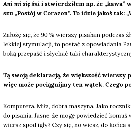
Ani mi się śni
i stwier­dzi­łem np. że „kawa” w 
szu „Postój w Cora­zon”. To idzie jakoś tak:
Zało­żę się, że 90 % wier­szy pisa­łam pod­czas ż
lek­kiej sty­mu­la­cji, to postać z opo­wia­da­nia 
bo­ką prze­paść i sły­chać taki cha­rak­te­ry­stycz­
Tą swo­ją dekla­ra­cją, że więk­szość wier­szy 
więc może pocią­gnij­my ten wątek. Cze­go pot
Kom­pu­te­ra. Miła, dobra maszy­na. Jako rocz­nik 
do pisa­nia. Jasne, że mogę powie­dzieć komuś wi
wiersz spod igły? Czy się, no wiesz, do koń­ca s