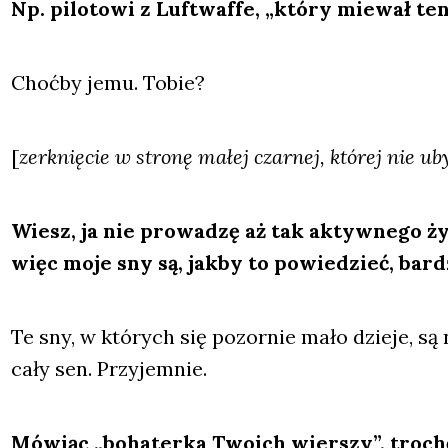
Np. pilo­to­wi z Luft­waf­fe, „któ­ry mie­wał te
Choć­by jemu. Tobie?
[
zer­k­nię­cie w stro­nę małej czar­nej, któ­rej nie ub
Wiesz, ja nie pro­wa­dzę aż tak aktyw­ne­go ż
więc moje sny są, jak­by to powie­dzieć, bar­dz
Te sny, w któ­rych się pozor­nie mało dzie­je, są 
cały sen. Przy­jem­nie.
Mówiąc „boha­ter­ka Two­ich wier­szy”, tro­chę 