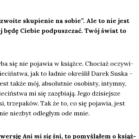
zwo­ite sku­pie­nie na sobie”. Ale to nie jest
ej będę Cie­bie pod­pusz­czać. Twój świat to
y­ba się nie poja­wia w książ­ce. Cho­ciaż oczy­wi­
e­ciń­stwa, jak to ład­nie okre­ślił Darek Suska –
jest tak­że mój, abso­lut­nie oso­bi­sty, intym­ny,
­ciń­stwa mi się zazę­bia­ją. Jego dzi­siej­sze
, trze­pa­ków. Tak że to, co się poja­wia, jest
­śnie nie­zbyt odle­głym ode mnie.
 wer­sję
Ani mi się śni
, to pomy­śla­łem o książ­