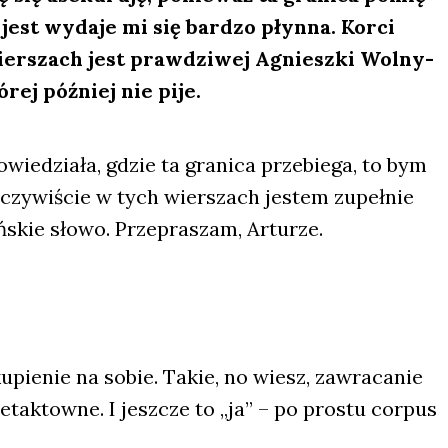
jest wyda­je mi się bar­dzo płyn­na. Kor­ci
r­szach jest praw­dzi­wej Agniesz­ki Wol­ny-
­rej póź­niej nie pije.
wie­dzia­ła, gdzie ta gra­ni­ca prze­bie­ga, to bym
oczy­wi­ście w tych wier­szach jestem zupeł­nie
­skie sło­wo. Prze­pra­szam, Artu­rze.
ku­pie­nie na sobie. Takie, no wiesz, zawra­ca­nie
ak­tow­ne. I jesz­cze to „ja” – po pro­stu cor­pus