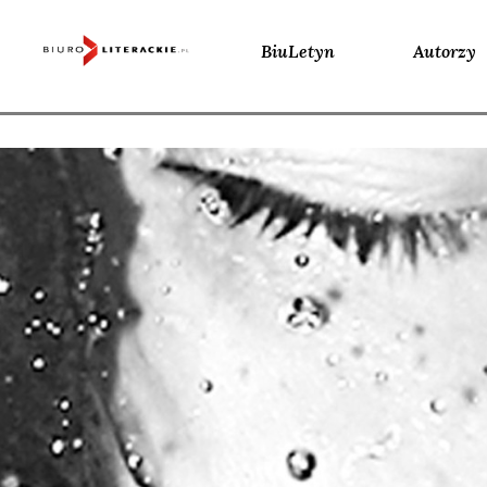
BiuLetyn
Autorzy
Skip
to
content