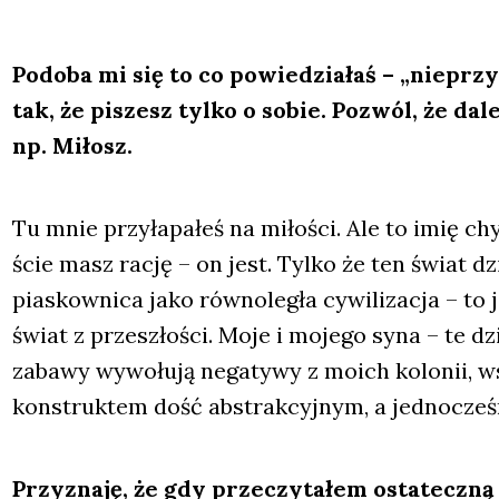
Podo­ba mi się to co powie­dzia­łaś – „nie­przy­
tak, że piszesz tyl­ko o sobie. Pozwól, że dal
np. Miłosz.
Tu mnie przy­ła­pa­łeś na miło­ści. Ale to imię ch
ście masz rację – on jest. Tyl­ko że ten świat dzi
pia­skow­ni­ca jako rów­no­le­gła cywi­li­za­cja – to 
świat z prze­szło­ści. Moje i moje­go syna – te dzie
zaba­wy wywo­łu­ją nega­ty­wy z moich kolo­nii, wsi
kon­struk­tem dość abs­trak­cyj­nym, a jed­no­cze
Przy­zna­ję, że gdy prze­czy­ta­łem osta­tecz­ną