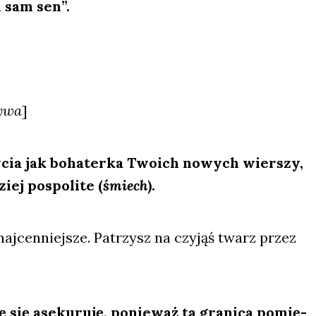
n sam sen”.
y­wa
]
ycia jak boha­ter­ka Two­ich nowych wier­szy,
iej pospo­li­te (
śmiech
).
naj­cen­niej­sze. Patrzysz na czy­jąś twarz przez
się ase­ku­ru­ję, ponie­waż ta gra­ni­ca pomię­