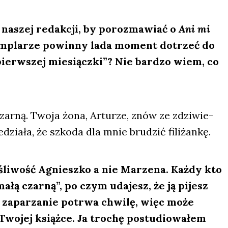
 naszej redak­cji, by poroz­ma­wiać o
Ani mi
gzem­pla­rze powin­ny lada moment dotrzeć do
pierw­szej mie­siącz­ki”? Nie bar­dzo wiem, co
ar­ną. Two­ja żona, Artu­rze, znów ze zdzi­wie­
zia­ła, że szko­da dla mnie bru­dzić fili­żan­kę.
­śli­wość Agniesz­ko a nie Marze­na. Każ­dy kto
ałą czar­ną”, po czym uda­jesz, że ją pijesz
To zapa­rza­nie potrwa chwi­lę, więc może
o­jej książ­ce. Ja tro­chę postu­dio­wa­łem