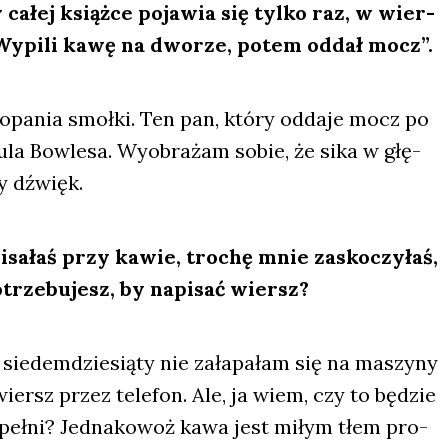
całej książ­ce poja­wia się tyl­ko raz, w wier­
 „Wypi­li kawę na dwo­rze, potem oddał mocz”.
ło­pa­nia smoł­ki. Ten pan, któ­ry odda­je mocz po
Pau­la Bow­le­sa. Wyobra­żam sobie, że sika w głę­
ny dźwięk.
pisa­łaś przy kawie, tro­chę mnie zasko­czy­łaś,
rze­bu­jesz, by napi­sać wiersz?
sie­dem­dzie­sią­ty nie zała­pa­łam się na maszy­ny
ersz przez tele­fon. Ale, ja wiem, czy to będzie
peł­ni? Jed­na­ko­woż kawa jest miłym tłem pro­