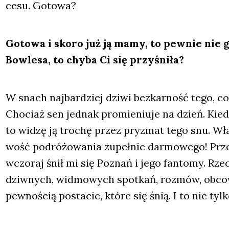
ce­su. Goto­wa?
Goto­wa i sko­ro już ją mamy, to pew­nie nie g
Bow­le­sa, to chy­ba Ci się przy­śni­ła?
W snach naj­bar­dziej dzi­wi bez­kar­ność tego, co 
Cho­ciaż sen jed­nak pro­mie­niu­je na dzień. Kie­
to widzę ją tro­chę przez pry­zmat tego snu. Wła­ś
wość podró­żo­wa­nia zupeł­nie dar­mo­we­go! Prz
wczo­raj śnił mi się Poznań i jego fan­to­my. Rze­
dziw­nych, wid­mo­wych spo­tkań, roz­mów, obco­w
pew­no­ścią posta­cie, któ­re się śnią. I to nie tyl­