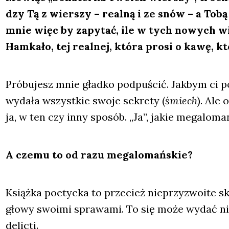
dzy Tą z wier­szy – real­ną i ze snów – a Tobą 
mnie więc by zapy­tać, ile w tych nowych wie
Ham­ka­ło, tej real­nej, któ­ra pro­si o kawę, któ
Pró­bu­jesz mnie gład­ko pod­pu­ścić. Jak­bym ci po
wyda­ła wszyst­kie swo­je sekre­ty (
śmiech
). Ale 
ja, w ten czy inny spo­sób. „Ja”, jakie mega­lo­mań
A cze­mu to od razu mega­lo­mań­skie?
Książ­ka poetyc­ka to prze­cież nie­przy­zwo­ite s
gło­wy swo­imi spra­wa­mi. To się może wydać nie­t
delic­ti.