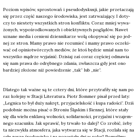
Poziom wpi­sów, spro­sto­wań i pseu­do­dy­sku­sji, jakie prze­ta­cza­ją
się przez część nasze­go śro­do­wi­ska, jest zatrwa­ża­ją­cy. I doty­
czy to nie­ste­ty wszyst­kich stron kon­flik­tu. Coraz mniej wywa­
żo­nych, wypo­środ­ko­wa­nych i obiek­tyw­nych poglą­dów. Nawet
uzna­ne media i cenie­ni dzien­ni­ka­rze wolą oko­py­wać się po jed­
nej ze stron. Mamy pra­wo nie rozu­mieć i mamy pra­wo ocze­ki­
wać od opi­nio­twór­czych mediów, że ktoś będzie umiał nam to
wszyst­ko mądrze wyja­śnić. Dzi­siaj zaś coraz czę­ściej odma­wia
się nam pra­wa do odręb­ne­go zda­nia, zwłasz­cza gdy jest ono
bar­dziej zło­żo­ne niż powie­dze­nie „tak” lub „nie”.
Dla­te­go tak waż­ne są te czte­ry dni, któ­re przy­tra­fi­ły się nam po
raz kolej­ny w Sta­cji Lite­ra­tu­ra. Piotr Som­mer pisał przed laty:
„Legni­ca to był duży nakręt, przy­ja­ciel­skość i kupa rado­ści”. Dziś
podob­nie moż­na pisać o Stro­niu Ślą­skim i Sien­nej, któ­re sta­ły
się dla wie­lu enkla­wą wol­no­ści, soli­dar­no­ści, przy­jaź­ni i wza­jem­
ne­go sza­cun­ku. Jak spra­wić, by trwa­ło to dalej? Co zro­bić, żeby
ta nie­zwy­kła atmos­fe­ra, jaka wytwa­rza się w Sta­cji, roz­la­ła się na
całe nasze śro­do­wi­sko i na pozo­sta­łe dni w roku? Pomyśl­my