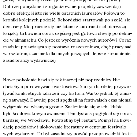
Dobrze pomy­śla­ne i zor­ga­ni­zo­wa­ne pro­jek­ty zawsze dają
dobre efek­ty. Histo­rie wie­lu ostat­nich lau­re­atów Poło­wu to
kro­ni­ki kolej­nych podejść. Rekor­dzi­ści star­to­wa­li po sześć, sie­
dem razy. Nie pra­cu­je się już lata­mi z auto­ra­mi nad pierw­szą
książ­ką, ta bowiem coraz czę­ściej jest goto­wa chwi­lę po debiu­
cie w alma­na­chu. Co jesz­cze wyróż­nia nowych auto­rów? Coraz
rza­dziej poja­wia­ją­ca się posta­wa rosz­cze­nio­wa, chęć pra­cy nad
warsz­ta­tem, sza­cu­nek dla innych piszą­cych, lep­sze rozu­mie­nie
zasad bran­ży wydaw­ni­czej.
Nowe poko­le­nie bawi się też ina­czej niż poprzed­ni­cy. Nie
chciał­bym porów­ny­wać i war­to­ścio­wać, a tym bar­dziej przy­wo­
ły­wać kon­kret­nych zda­rzeń czy histo­rii. War­to jed­nak tę zmia­
nę zauwa­żyć. Daw­niej poeci spę­dza­li na festi­wa­lach czas nie­mal
wyłącz­nie we wła­snym gro­nie. Zna­le­zie­nie się w ich „klu­bie”
było śro­do­wi­sko­wym awan­sem. Ten dystans pogłę­biał się coraz
bar­dziej we Wro­cła­wiu. Potrzeb­ny był restart. Pomysł na likwi­
da­cję podzia­łów i ulo­ko­wa­nie lite­ra­tu­ry w cen­trum festi­wa­lo­
wych wyda­rzeń. To był zasad­ni­czy powód prze­pro­wadz­ki festi­