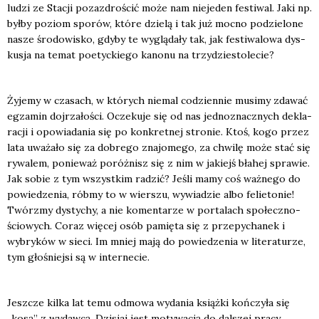
ludzi ze Sta­cji pozaz­dro­ścić może nam nie­je­den festi­wal. Jaki np.
był­by poziom spo­rów, któ­re dzie­lą i tak już moc­no podzie­lo­ne
nasze śro­do­wi­sko, gdy­by te wyglą­da­ły tak, jak festi­wa­lo­wa dys­
ku­sja na temat poetyc­kie­go kano­nu na trzy­dzie­sto­le­cie?
Żyje­my w cza­sach, w któ­rych nie­mal codzien­nie musi­my zda­wać
egza­min doj­rza­ło­ści. Ocze­ku­je się od nas jed­no­znacz­nych dekla­
ra­cji i opo­wia­da­nia się po kon­kret­nej stro­nie. Ktoś, kogo przez
lata uwa­ża­ło się za dobre­go zna­jo­me­go, za chwi­lę może stać się
rywa­lem, ponie­waż poróż­nisz się z nim w jakiejś bła­hej spra­wie.
Jak sobie z tym wszyst­kim radzić? Jeśli mamy coś waż­ne­go do
powie­dze­nia, rób­my to w wier­szu, wywia­dzie albo felie­to­nie!
Twórz­my dys­ty­chy, a nie komen­ta­rze w por­ta­lach spo­łecz­no­
ścio­wych. Coraz wię­cej osób pamię­ta się z prze­py­cha­nek i
wybry­ków w sie­ci. Im mniej mają do powie­dze­nia w lite­ra­tu­rze,
tym gło­śniej­si są w inter­ne­cie.
Jesz­cze kil­ka lat temu odmo­wa wyda­nia książ­ki koń­czy­ła się
„kosą” z wydaw­cą. Dzi­siaj jest moty­wa­cją do dal­szej pra­cy.