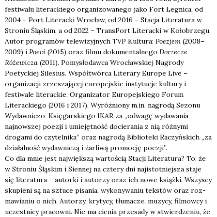
festiwalu literackiego organizowanego jako Fort Legnica, od
2004 – Port Literacki Wrocław, od 2016 – Stacja Literatura w
Stroniu Śląskim, a od 2022 – TransPort Literacki w Kołobrzegu.
Autor programów telewizyjnych TVP Kultura:
Poezjem
(2008–
2009) i
Poeci
(2015) oraz filmu dokumentalnego
Dorzecze
Różewicza
(2011). Pomysłodawca Wrocławskiej Nagrody
Poetyckiej Silesius. Współtwórca Literary Europe Live –
organizacji zrzeszającej europejskie instytucje kultury i
festiwale literackie. Organizator Europejskiego Forum
Literackiego (2016 i 2017). Wyróżniony m.in. nagrodą Sezonu
Wydawniczo-Księgarskiego IKAR za „odwagę wydawania
najnowszej poezji i umiejętność docierania z nią różnymi
drogami do czytelnika” oraz nagrodą Biblioteki Raczyńskich „za
działalność wydawniczą i żarliwą promocję poezji”.
Co dla mnie jest naj­więk­szą war­to­ścią Sta­cji Lite­ra­tu­ra? To, że
w Stro­niu Ślą­skim i Sien­nej na czte­ry dni naj­istot­niej­sza sta­je
się lite­ra­tu­ra – autor­ki i auto­rzy oraz ich nowe książ­ki. Wszy­scy
sku­pie­ni są na sztu­ce pisa­nia, wyko­ny­wa­niu tek­stów oraz roz­
ma­wia­niu o nich. Auto­rzy, kry­ty­cy, tłu­ma­cze, muzy­cy, fil­mow­cy i
uczest­ni­cy pra­cow­ni. Nie ma cie­nia prze­sa­dy w stwier­dze­niu, że