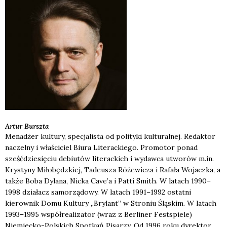
Artur
Burszta
Menadżer kultury, specjalista od polityki kulturalnej. Redaktor
naczelny i właściciel Biura Literackiego. Promotor ponad
sześćdziesięciu debiutów literackich i wydawca utworów m.in.
Krystyny Miłobędzkiej, Tadeusza Różewicza i Rafała Wojaczka, a
także Boba Dylana, Nicka Cave’a i Patti Smith. W latach 1990–
1998 działacz samorządowy. W latach 1991–1992 ostatni
kierownik Domu Kultury „Brylant” w Stroniu Śląskim. W latach
1993–1995 współrealizator (wraz z Berliner Festspiele)
Niemiecko-Polskich Spotkań Pisarzy. Od 1996 roku dyrektor