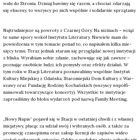
wa­lu do Stro­nia. Dzi­siaj bawi­my się razem, a cho­ciaż zda­rza­ją
się eks­ce­sy, to wszy­scy po nich wspól­nie i soli­dar­nie sprzą­ta­my.
Naj­trud­niej­sze są powro­ty z Czar­nej Góry. Na nizi­nach – wciąż
te same spo­ry wokół Insty­tu­tu Lite­ra­tu­ry. Nie­wie­le mam do
powie­dze­nia w tym tema­cie ponad to, co napi­sa­łem kil­ka mie­
się­cy temu. Teraz jed­nak sta­ram się przy­glą­dać nowej insty­tu­cji
z bli­ska. Wyra­biam sobie zda­nie, zacho­wu­jąc się jak zawsze –
pozna­jąc oso­bi­ście ludzi, ich pomy­sły oraz efek­ty dzia­łań. W
tym roku w Sta­cji Lite­ra­tu­ra pozna­wa­li­śmy wspól­nie Insty­tut
Kul­tu­ry Miej­skiej z Gdań­ska, Sta­ro­miej­ski Dom Kul­tu­ry z War­
sza­wy oraz Fun­da­cję Rodzi­ny Kochań­skich (wszy­scy współ­fi­
nan­so­wa­li towa­rzy­szą­ce kon­cer­ty). Wszyst­kie te insty­tu­cje
zapro­si­li­śmy do blo­ku wyda­rzeń pod nazwą Fami­ly Meeting.
„Nowy Napis” poja­wił się w Sta­cji w ostat­niej chwi­li i z wła­snej
ini­cja­ty­wy, pła­cąc za udział swój i wybra­nych osób, a tak­że za
pro­mo­cję cza­so­pi­sma oraz zakup licen­cji do zapi­sów wideo
czy­tań wybra­nych auto­rów. Gdy­by z podob­ną ofer­tą zgło­si­ło się