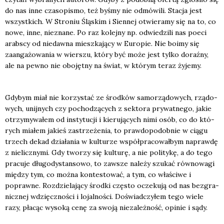
do nas inne cza­so­pi­smo, też byśmy nie odmó­wi­li. Sta­cja jest
wszyst­kich. W Stro­niu Ślą­skim i Sien­nej otwie­ra­my się na to, co
nowe, inne, nie­zna­ne. Po raz kolej­ny np. odwie­dzi­li nas poeci
arab­scy od nie­daw­na miesz­ka­ją­cy w Euro­pie. Nie boimy się
zaan­ga­żo­wa­nia w wier­szu, któ­ry być może jest tyl­ko doraź­ny,
ale na pew­no nie obo­jęt­ny na świat, w któ­rym teraz żyje­my.
Gdy­bym miał nie korzy­stać ze środ­ków samo­rzą­do­wych, rzą­do­
wych, unij­nych czy pocho­dzą­cych z sek­to­ra pry­wat­ne­go, jakie
otrzy­my­wa­łem od insty­tu­cji i kie­ru­ją­cych nimi osób, co do któ­
rych mia­łem jakieś zastrze­że­nia, to praw­do­po­dob­nie w cią­gu
trzech dekad dzia­ła­nia w kul­tu­rze współ­pra­co­wał­bym napraw­dę
z nie­licz­ny­mi. Gdy two­rzy się kul­tu­rę, a nie poli­ty­kę, a do tego
pra­cu­je dłu­go­dy­stan­so­wo, to zawsze nale­ży szu­kać rów­no­wa­gi
mię­dzy tym, co moż­na kon­te­sto­wać, a tym, co wła­ści­we i
popraw­ne. Roz­dzie­la­ją­cy środ­ki czę­sto ocze­ku­ją od nas bez­gra­
nicz­nej wdzięcz­no­ści i lojal­no­ści. Doświad­czy­łem tego wie­le
razy, pła­cąc wyso­ką cenę za swo­ją nie­za­leż­ność, opi­nie i sądy.