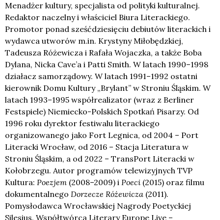
Menadżer kultury, specjalista od polityki kulturalnej.
Redaktor naczelny i właściciel Biura Literackiego.
Promotor ponad sześćdziesięciu debiutów literackich i
wydawca utworów m.in. Krystyny Miłobędzkiej,
Tadeusza Różewicza i Rafała Wojaczka, a także Boba
Dylana, Nicka Cave’a i Patti Smith. W latach 1990–1998
działacz samorządowy. W latach 1991–1992 ostatni
kierownik Domu Kultury „Brylant” w Stroniu Śląskim. W
latach 1993–1995 współrealizator (wraz z Berliner
Festspiele) Niemiecko-Polskich Spotkań Pisarzy. Od
1996 roku dyrektor festiwalu literackiego
organizowanego jako Fort Legnica, od 2004 – Port
Literacki Wrocław, od 2016 – Stacja Literatura w
Stroniu Śląskim, a od 2022 – TransPort Literacki w
Kołobrzegu. Autor programów telewizyjnych TVP
Kultura:
Poezjem
(2008–2009) i
Poeci
(2015) oraz filmu
dokumentalnego
Dorzecze Różewicza
(2011).
Pomysłodawca Wrocławskiej Nagrody Poetyckiej
Silesius. Współtwórca Literary Europe Live –