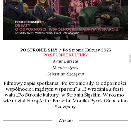
PO STRONIE SIŁY / Po Stronie Kultury 2025
PO STRONIE KULTURY
Artur
Burszta
Monika
Pyrek
Sebastian
Szczęsny
Fil­mo­wy zapis spo­tka­nia „Po stro­nie siły. O odpor­no­ści,
wspól­no­cie i mądrym wspar­ciu” z 13 wrze­śnia z festi­
wa­lu „Po Stro­nie kul­tu­ry” w Stro­niu Ślą­skim. W roz­mo­
wie udział bio­rą Artur Bursz­ta, Moni­ka Pyrek i Seba­stian
Szczę­sny.
Więcej