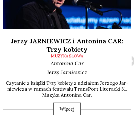
Jerzy JARNIEWICZ i Antonina CAR:
Trzy kobiety
MUZYKA SŁOWA
Antonina
Car
Jerzy
Jarniewicz
Czy­ta­nie z książ­ki
Trzy kobie­ty
z udzia­łem Jerze­go Jar­
nie­wi­cza w ramach festi­wa­lu Trans­Port Lite­rac­ki 31.
Muzy­ka Anto­ni­na Car.
Więcej