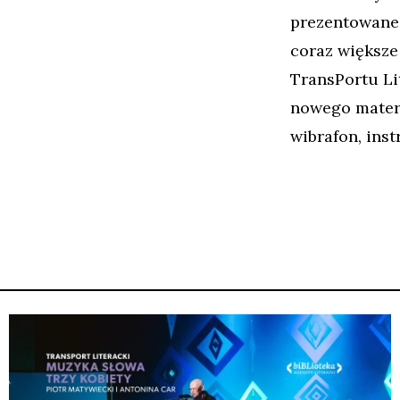
prezentowane 
coraz większe
TransPortu Lit
nowego materi
wibrafon, ins