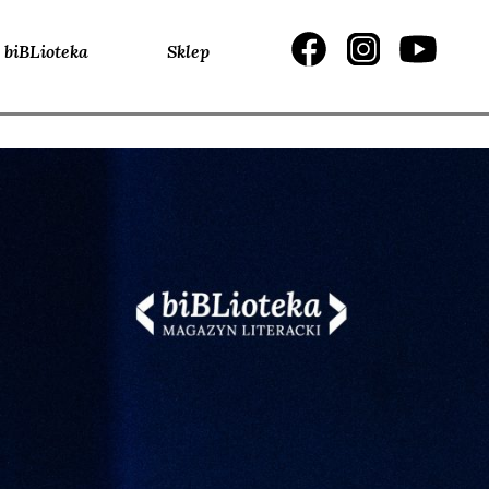
biBLioteka
Sklep