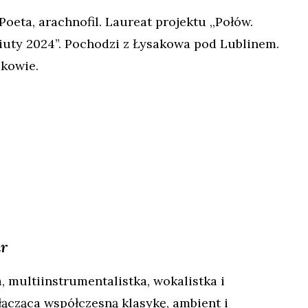
Poeta, arachnofil. Laureat projektu ,,Połów.
iuty 2024”. Pochodzi z Łysakowa pod Lublinem.
kowie.
r
a,
multiin
strumentalistka, wokalistka i
łącząca współczesną klasykę, ambient i