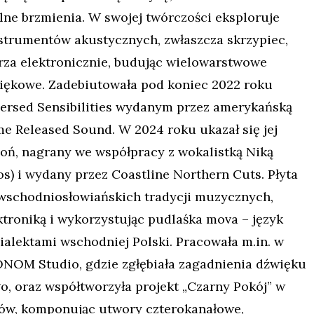
ne brzmienia. W swojej twórczości eksploruje
strumentów akustycznych, zwłaszcza skrzypiec,
rza elektronicznie, budując wielowarstwowe
iękowe. Zadebiutowała pod koniec 2022 roku
rsed Sensibilities
wydanym przez amerykańską
e Released Sound. W 2024 roku ukazał się jej
oń
, nagrany we współpracy z wokalistką Niką
os) i wydany przez Coastline Northern Cuts. Płyta
wschodniosłowiańskich tradycji muzycznych,
ektroniką i wykorzystując
pudlaśka mova
– język
ialektami wschodniej Polski. Pracowała m.in. w
NOM Studio, gdzie zgłębiała zagadnienia dźwięku
o, oraz współtworzyła projekt „Czarny Pokój” w
tów, komponując utwory czterokanałowe,