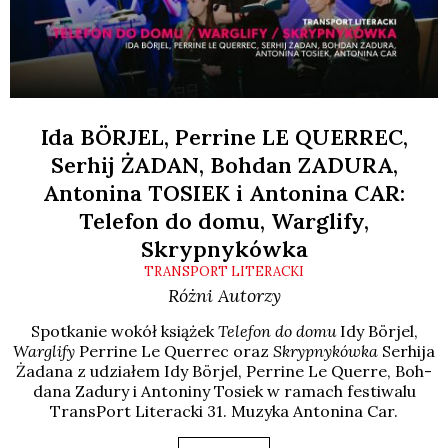
Ida BÖRJEL, Perrine LE QUERREC,
Serhij ŻADAN, Bohdan ZADURA,
Antonina TOSIEK i Antonina CAR:
Telefon do domu, Warglify,
Skrypnykówka
TRANSPORT LITERACKI
Różni Autorzy
Spo­tka­nie wokół ksią­żek
Tele­fon do domu
Idy Bör­jel,
War­gli­fy
Per­ri­ne Le Quer­rec oraz
Skryp­ny­ków­ka
Ser­hi­ja
Żada­na z udzia­łem Idy Bör­jel, Per­ri­ne Le Quer­re, Boh­
da­na Zadu­ry i Anto­ni­ny Tosiek w ramach festi­wa­lu
Trans­Port Lite­rac­ki 31. Muzy­ka Anto­ni­na Car.