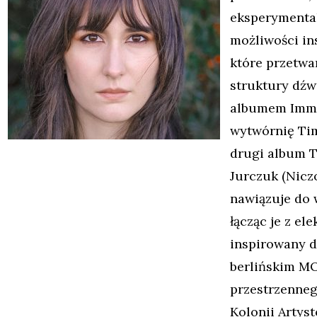
eksperymental
możliwości in
które przetwa
struktury dźw
albumem
Imme
wytwórnię Tim
drugi album
T
Jurczuk (Nicz
nawiązuje do 
łącząc je z el
inspirowany d
berlińskim MO
przestrzenneg
Kolonii Artys