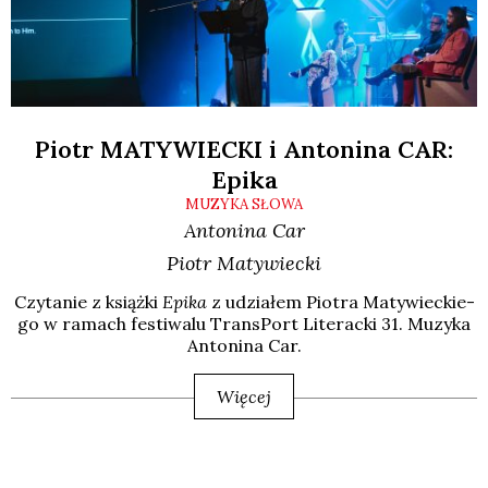
Piotr MATYWIECKI i Antonina CAR:
Epika
MUZYKA SŁOWA
Antonina
Car
Piotr
Matywiecki
Czy­ta­nie z książ­ki
Epi­ka
z udzia­łem Pio­tra Maty­wiec­kie­
go w ramach festi­wa­lu Trans­Port Lite­rac­ki 31. Muzy­ka
Anto­ni­na Car.
Więcej