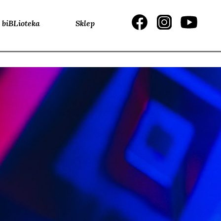
biBLioteka
Sklep