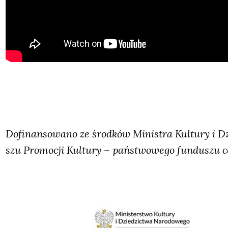
Dofi­nan­so­wa­no ze środ­ków Mini­stra Kul­tu­ry i D
szu Pro­mo­cji Kul­tu­ry – pań­stwo­we­go fun­du­szu c