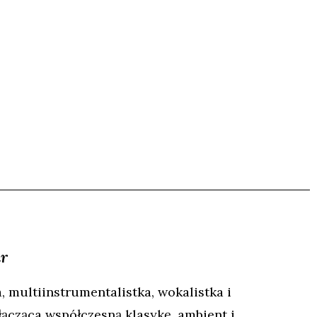
r
a,
multiin
strumentalistka, wokalistka i
łącząca współczesną klasykę, ambient i