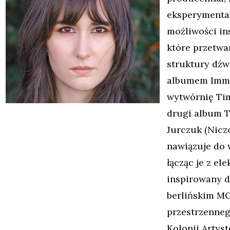
eksperymental
możliwości in
które przetwa
struktury dźw
albumem
Imme
wytwórnię Tim
drugi album
T
Jurczuk (Nicz
nawiązuje do 
łącząc je z el
inspirowany d
berlińskim MO
przestrzenneg
Kolonii Artys