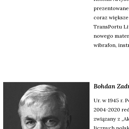
prezentowane 
coraz większe
TransPortu Lit
nowego materi
wibrafon, ins
Bohdan
Zad
Ur. w 1945 r. 
2004-2020 red
związany z „Ak
licznych pols