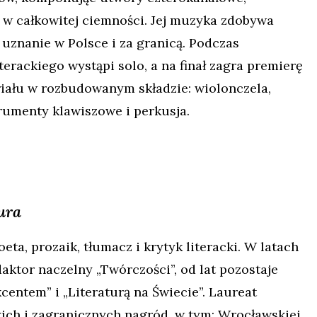
w całkowitej ciemności. Jej muzyka zdobywa
 uznanie w Polsce i za granicą. Podczas
erackiego wystąpi solo, a na finał zagra premierę
ału w rozbudowanym składzie: wiolonczela,
trumenty klawiszowe i perkusja.
ura
Poeta, prozaik, tłumacz i krytyk literacki. W latach
aktor naczelny „Twórczości”, od lat pozostaje
centem” i „Literaturą na Świecie”. Laureat
kich i zagranicznych nagród, w tym: Wrocławskiej