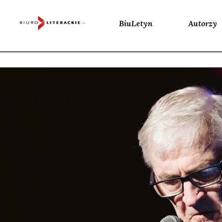
BiuLetyn
Autorzy
Skip
to
content