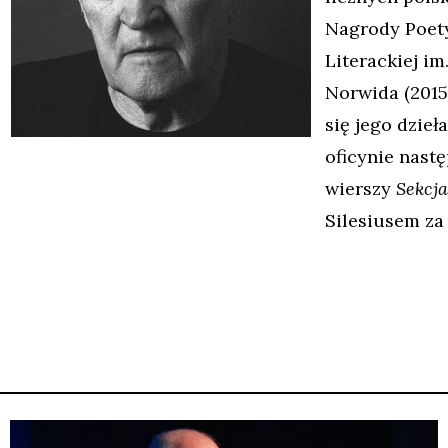
Nagrody Poety
Literackiej im
Norwida (2015
się jego dzieł
oficynie nast
wierszy
Sekcja
Silesiusem za 