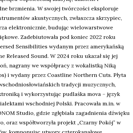
ne brzmienia. W swojej twórczości eksploruje
strumentów akustycznych, zwłaszcza skrzypiec,
rza elektronicznie, budując wielowarstwowe
iękowe. Zadebiutowała pod koniec 2022 roku
rsed Sensibilities
wydanym przez amerykańską
e Released Sound. W 2024 roku ukazał się jej
oń
, nagrany we współpracy z wokalistką Niką
os) i wydany przez Coastline Northern Cuts. Płyta
wschodniosłowiańskich tradycji muzycznych,
ektroniką i wykorzystując
pudlaśka mova
– język
ialektami wschodniej Polski. Pracowała m.in. w
NOM Studio, gdzie zgłębiała zagadnienia dźwięku
o, oraz współtworzyła projekt „Czarny Pokój” w
tów, komponując utwory czterokanałowe,