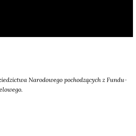
zie­dzic­twa Naro­do­we­go pocho­dzą­cych z Fun­du­
elo­we­go.