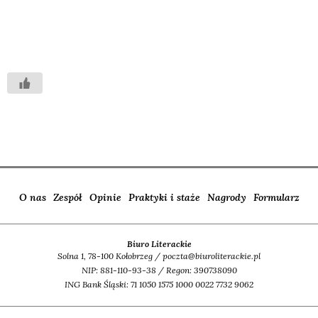
O nas
Zespół
Opinie
Praktyki i staże
Nagrody
Formularz
Biuro Literackie
Solna 1, 78-100 Kołobrzeg / poczta@biuroliterackie.pl
NIP: 881-110-93-38 / Regon: 390738090
ING Bank Śląski: 71 1050 1575 1000 0022 7732 9062