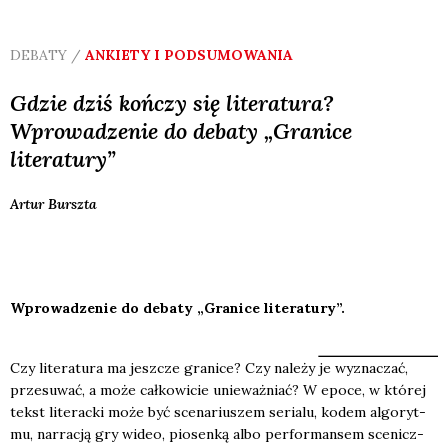
DEBATY /
ANKIETY I PODSUMOWANIA
Gdzie dziś kończy się literatura?
Wprowadzenie do debaty „Granice
literatury”
Artur
Burszta
Wprowadzenie do debaty „Granice literatury”.
Czy lite­ra­tu­ra ma jesz­cze gra­ni­ce? Czy nale­ży je wyzna­czać,
prze­su­wać, a może cał­ko­wi­cie unie­waż­niać? W epo­ce, w któ­rej
tekst lite­rac­ki może być sce­na­riu­szem seria­lu, kodem algo­ryt­
mu, nar­ra­cją gry wideo, pio­sen­ką albo per­for­man­sem sce­nicz­