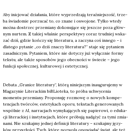
Aby ini­cjo­wać dzia­ła­nia, któ­re wyprze­dza­ją teraź­niej­szość, trze­
ba świa­do­mie porzu­cać to, co zna­ne i oswo­jo­ne. Tyl­ko wte­dy
moż­na dostrzec prze­mia­ny doko­nu­ją­ce się jesz­cze poza głów­
nym nur­tem. Z takiej wła­śnie per­spek­ty­wy coraz trud­niej wska­
zać dziś, gdzie koń­czy się lite­ra­tu­ra, a zaczy­na coś inne­go – i
dla­te­go pyta­nie „co dziś zna­czy lite­ra­tu­ra?” sta­je się pyta­niem
zasad­ni­czym. Pyta­niem, któ­re nie doty­czy już wyłącz­nie for­my
tek­stu, ale tak­że spo­so­bów jego obec­no­ści w świe­cie – jego
funk­cji spo­łecz­nej, kul­tu­ro­wej i este­tycz­nej.
Deba­ta „Gra­ni­ce lite­ra­tu­ry”, któ­rą niniej­szym inau­gu­ru­je­my w
Maga­zy­nie Lite­rac­kim biBLio­te­ka, to pró­ba uchwy­ce­nia
momen­tu prze­mia­ny. Pro­po­nu­ję roz­mo­wę o nowych kom­pe­
ten­cjach twór­ców, este­ty­kach opo­ru, tek­stach gene­ro­wa­nych
wspól­nie z AI, nar­ra­cjach wymy­ka­ją­cych się papie­ro­wi, o edu­ka­
cji lite­rac­kiej i insty­tu­cjach, któ­re pró­bu­ją nadą­żyć za tymi zmia­
na­mi. Nie szu­kaj­my jed­nej defi­ni­cji lite­ra­tu­ry – szu­kaj­my języ­
ków przy­szło­ści. Tych, któ­re pozwo­lą opo­wia­dać świat, ale też