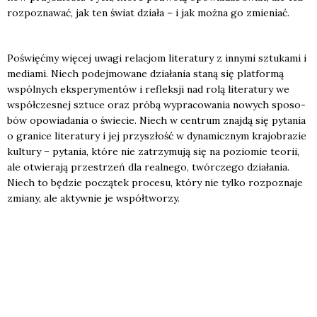
roz­po­zna­wać, jak ten świat dzia­ła – i jak moż­na go zmie­niać.
Poświęć­my wię­cej uwa­gi rela­cjom lite­ra­tu­ry z inny­mi sztu­ka­mi i
media­mi. Niech podej­mo­wa­ne dzia­ła­nia sta­ną się plat­for­mą
wspól­nych eks­pe­ry­men­tów i reflek­sji nad rolą lite­ra­tu­ry we
współ­cze­snej sztu­ce oraz pró­bą wypra­co­wa­nia nowych spo­so­
bów opo­wia­da­nia o świe­cie. Niech w cen­trum znaj­dą się pyta­nia
o gra­ni­ce lite­ra­tu­ry i jej przy­szłość w dyna­micz­nym kra­jo­bra­zie
kul­tu­ry – pyta­nia, któ­re nie zatrzy­mu­ją się na pozio­mie teo­rii,
ale otwie­ra­ją prze­strzeń dla real­ne­go, twór­cze­go dzia­ła­nia.
Niech to będzie począ­tek pro­ce­su, któ­ry nie tyl­ko roz­po­zna­je
zmia­ny, ale aktyw­nie je współ­two­rzy.