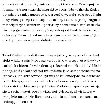
Prze­ni­ka teatr, muzy­kę, inter­net, gry i insta­la­cje. Wystę­pu­je w
for­mach efe­me­rycz­nych, inte­rak­tyw­nych, hybry­dal­nych. Rodzi
pyta­nia o gra­ni­ce autor­stwa, war­tość ory­gi­na­łu, rolę prze­kła­du,
przy­szłość poezji i edu­ka­cji lite­rac­kiej. Tekst sta­je się frag­men­
tem więk­szych struk­tur – par­ty­tu­ry, sce­na­riu­sza, zapi­su dzia­ła­
nia – a jego sta­tus coraz czę­ściej zale­ży od kon­tek­stu i rela­cji z
odbior­cą. To nie chwi­lo­we eks­pe­ry­men­ty, ale symp­to­my głęb­
szych prze­mian w samej defi­ni­cji lite­rac­ko­ści.
Tekst funk­cjo­nu­je dziś rów­no­le­gle jako głos, rytm, obraz, kod,
afekt – jako zapis, któ­ry oży­wa dopie­ro w inter­pre­ta­cji, wyko­
na­niu lub obie­gu. Przy­kła­dem są tek­sty pio­se­nek – kie­dyś bli­skie
poezji, dziś coraz czę­ściej trak­to­wa­ne jako samo­dziel­na for­ma
lite­rac­ka. Ich skró­to­wość, ryt­micz­ność i emo­cjo­nal­na inten­syw­
ność zbli­ża­ją je do liry­ki, ale ich siła tkwi w zasię­gu, afek­cie i
obec­no­ści w zbio­ro­wej wyobraź­ni. Podob­ne napię­cia poja­wia­ją
się w
spo­ken word
, poezji wizu­al­nej, cyfro­wej, dźwię­ko­wej –
wszę­dzie tam, gdzie lite­ra­tu­ra zmie­nia medium, a cza­sem samą
defi­ni­cję obec­no­ści.