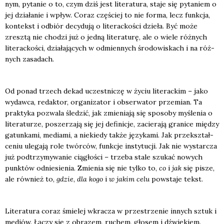
nym, pyta­nie o to, czym dziś jest lite­ra­tu­ra, sta­je się pyta­niem o
jej dzia­ła­nie i wpływ. Coraz czę­ściej to nie for­ma, lecz funk­cja,
kon­tekst i odbiór decy­du­ją o lite­rac­ko­ści dzie­ła. Być może
zresz­tą nie cho­dzi już o jed­ną lite­ra­tu­rę, ale o wie­le róż­nych
lite­rac­ko­ści, dzia­ła­ją­cych w odmien­nych śro­do­wi­skach i na róż­
nych zasa­dach.
Od ponad trzech dekad uczest­ni­czę w życiu lite­rac­kim – jako
wydaw­ca, redak­tor, orga­ni­za­tor i obser­wa­tor prze­mian. Ta
prak­ty­ka pozwa­la śle­dzić, jak zmie­nia­ją się spo­so­by myśle­nia o
lite­ra­tu­rze, posze­rza­ją się jej defi­ni­cje, zacie­ra­ją gra­ni­ce mię­dzy
gatun­ka­mi, media­mi, a nie­kie­dy tak­że języ­ka­mi. Jak prze­kształ­
ce­niu ule­ga­ją role twór­ców, funk­cje insty­tu­cji. Jak nie wystar­cza
już pod­trzy­my­wa­nie cią­gło­ści – trze­ba sta­le szu­kać nowych
punk­tów odnie­sie­nia. Zmie­nia się nie tyl­ko to,
co
i
jak
się pisze,
ale rów­nież to,
gdzie
,
dla kogo
i
w jakim celu
powsta­je tekst.
Lite­ra­tu­ra coraz śmie­lej wkra­cza w prze­strze­nie innych sztuk i
mediów. Łączy się z obra­zem, ruchem, gło­sem i dźwię­kiem.