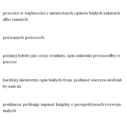
prze­cież w więk­szo­ści z nie­istot­nych opi­sów bia­łych sukie­nek
albo cia­snych
porwa­nych poń­czoch.
póź­niej było­by już coraz trud­niej. opis sukien­ki prze­szedł­by w
jesz­cze
bar­dziej nie­istot­ny opis bia­łych firan. pod­miot wier­sza sie­dział­
by sam na
pod­da­szu, pró­bu­jąc napi­sać książ­kę o per­spek­ty­wach roz­wo­ju
małych