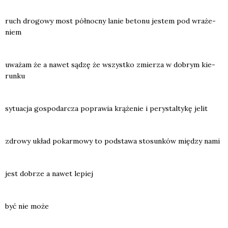
ruch dro­go­wy most pół­noc­ny lanie beto­nu jestem pod wra­że­
niem
uwa­żam że a nawet sądzę że wszyst­ko zmie­rza w dobrym kie­
run­ku
sytu­acja gospo­dar­cza popra­wia krą­że­nie i pery­stal­ty­kę jelit
zdro­wy układ pokar­mo­wy to pod­sta­wa sto­sun­ków mię­dzy nami
jest dobrze a nawet lepiej
być nie może