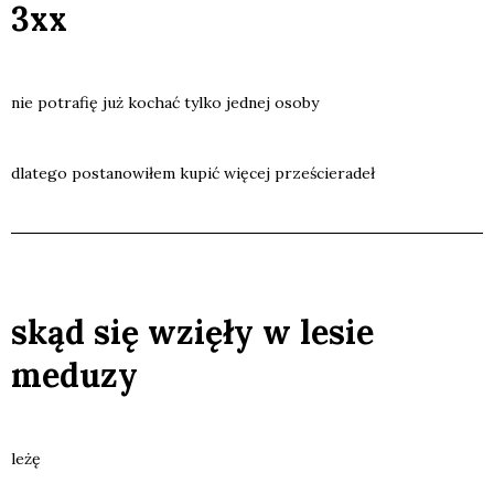
3xx
nie potra­fię już kochać tyl­ko jed­nej oso­by
dla­te­go posta­no­wi­łem kupić wię­cej prze­ście­ra­deł
skąd się wzięły w lesie
meduzy
leżę