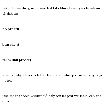
taki film, medu­zy, na pew­no był taki film, chciał­bym chciał­bym
chciał­bym
po pro­stu
bym chciał
tak w linii pro­stej
leżeć z tobą i leżeć o tobie, leże­nie o tobie jest naj­lep­szą czyn­
no­ścią
jaką moż­na sobie wyobra­zić, cały ten las jest we mnie, cały ten
czas