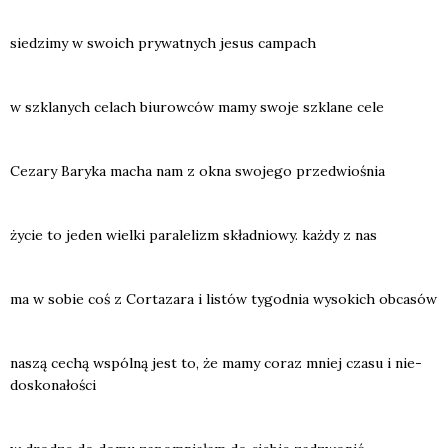
sie­dzi­my w swo­ich pry­wat­nych jesus cam­pach
w szkla­nych celach biu­row­ców mamy swo­je szkla­ne cele
Ceza­ry Bary­ka macha nam z okna swo­je­go przed­wio­śnia
życie to jeden wiel­ki para­le­lizm skła­dnio­wy. każ­dy z nas
ma w sobie coś z Cor­ta­za­ra i listów tygo­dnia wyso­kich obca­sów
naszą cechą wspól­ną jest to, że mamy coraz mniej cza­su i nie­
do­sko­na­ło­ści