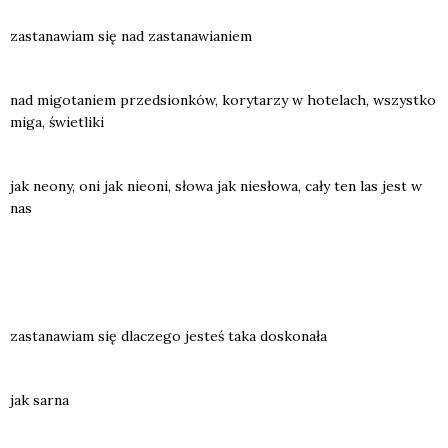
zasta­na­wiam się nad zasta­na­wia­niem
nad migo­ta­niem przed­sion­ków, kory­ta­rzy w hote­lach, wszyst­ko
miga, świe­tli­ki
jak neo­ny, oni jak nie­oni, sło­wa jak nie­sło­wa, cały ten las jest w
nas
zasta­na­wiam się dla­cze­go jesteś taka dosko­na­ła
jak sar­na