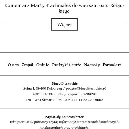
Komen­tarz Mar­ty Stach­nia­łek do wier­sza
bazar Różyc­
kie­go
.
Więcej
O nas
Zespół
Opinie
Praktyki i staże
Nagrody
Formularz
Biuro Literackie
Solna 1, 78-100 Kołobrzeg / poczta@biuroliterackie.pl
NIP: 881-110-93-38 / Regon: 390738090
ING Bank Śląski: 71 1050 1575 1000 0022 7732 9062
Zapisz się na newsletter
Jako pierwsza/pierwszy czytaj informacje o premierach książkowych,
wydarzeniach oraz projektach.