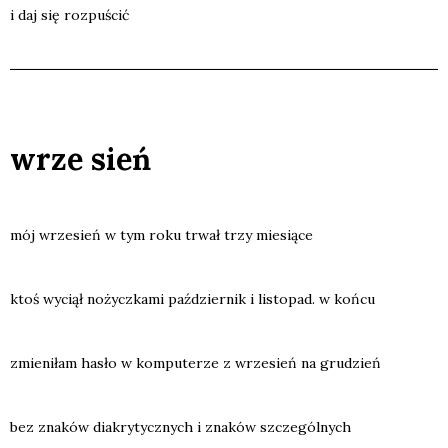
i daj się roz­pu­ścić
wrze sień
mój wrze­sień w tym roku trwał trzy mie­sią­ce
ktoś wyciął nożycz­ka­mi paź­dzier­nik i listo­pad. w koń­cu
zmie­ni­łam hasło w kom­pu­te­rze z wrze­sień na gru­dzień
bez zna­ków dia­kry­tycz­nych i zna­ków szcze­gól­nych