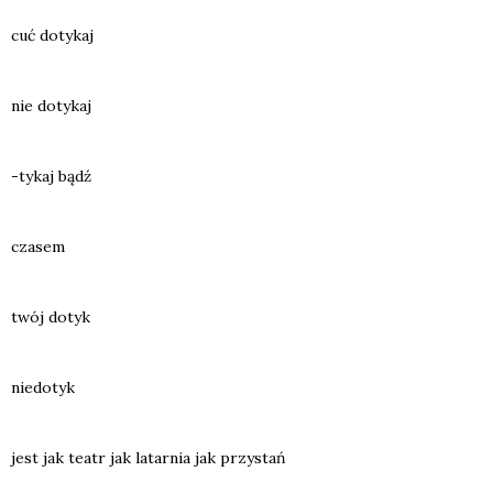
cuć doty­kaj
nie doty­kaj
-tykaj bądź
cza­sem
twój dotyk
nie­do­tyk
jest jak teatr jak latar­nia jak przy­stań