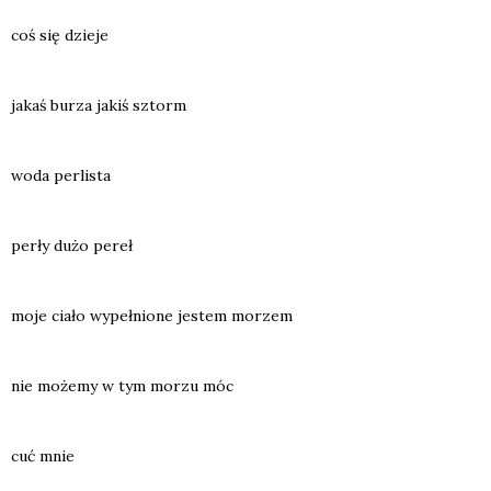
coś się dzie­je
jakaś burza jakiś sztorm
woda per­li­sta
per­ły dużo pereł
moje cia­ło wypeł­nio­ne jestem morzem
nie może­my w tym morzu móc
cuć mnie