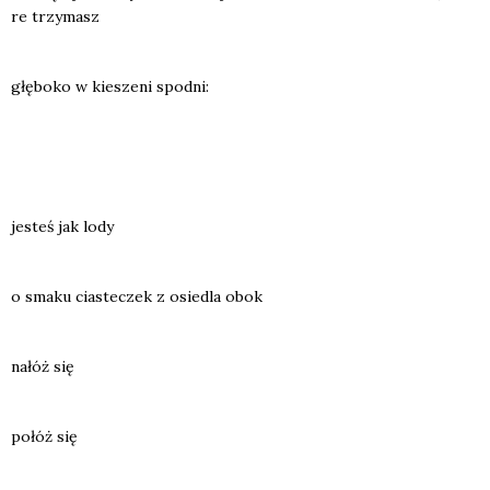
re trzy­masz
głę­bo­ko w kie­sze­ni spodni:
jesteś jak lody
o sma­ku cia­ste­czek z osie­dla obok
nałóż się
połóż się