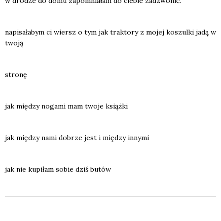
w dro­dze do domu zapo­mnia­łam do cie­bie zadzwo­nić.
napi­sa­ła­bym ci wiersz o tym jak trak­to­ry z mojej koszul­ki jadą w
two­ją
stro­nę
jak mię­dzy noga­mi mam two­je książ­ki
jak mię­dzy nami dobrze jest i mię­dzy inny­mi
jak nie kupi­łam sobie dziś butów