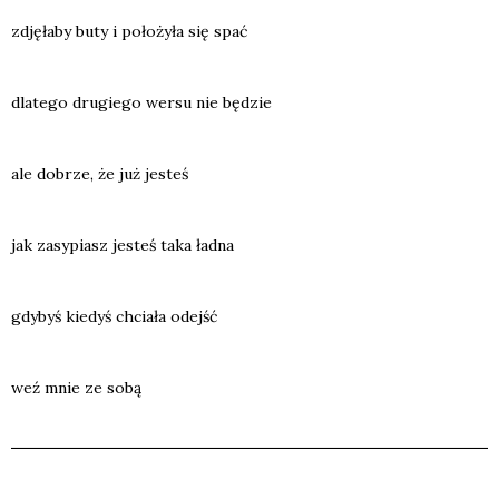
zdję­ła­by buty i poło­ży­ła się spać
dla­te­go dru­gie­go wer­su nie będzie
ale dobrze, że już jesteś
jak zasy­piasz jesteś taka ład­na
gdy­byś kie­dyś chcia­ła odejść
weź mnie ze sobą