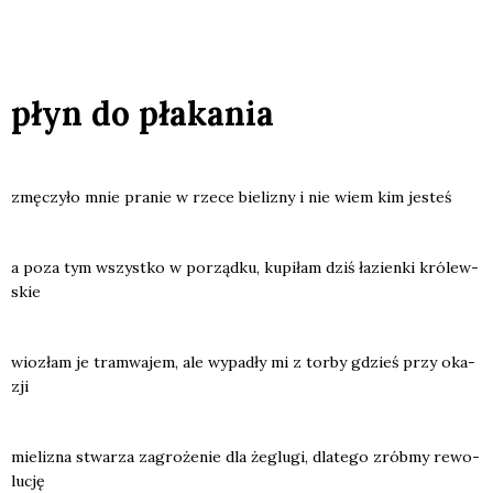
płyn do płakania
zmę­czy­ło mnie pra­nie w rze­ce bie­li­zny i nie wiem kim jesteś
a poza tym wszyst­ko w porząd­ku, kupi­łam dziś łazien­ki kró­lew­
skie
wio­złam je tram­wa­jem, ale wypa­dły mi z tor­by gdzieś przy oka­
zji
mie­li­zna stwa­rza zagro­że­nie dla żeglu­gi, dla­te­go zrób­my rewo­
lu­cję