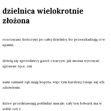
dzielnica wielokrotnie
złożona
roz­rzu­casz koń­czy­ny po całej dziel­ni­cy, bo prze­szka­dza­ją ci w
spa­niu.
dzi­wią się sprze­daw­cy gazet i warzyw, jak moż­na wyrzu­cać
spraw­ne ręce. oni
sami zamiast rąk mają kopy­ta, więc tym bar­dziej rysu­je się ich
zdzi­wie­nie,
któ­re przed­sta­wia­ją pobli­skie mura­le. cały ten fol­wark ma w
sobie coś z