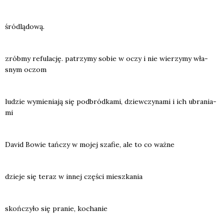
śród­lą­do­wą.
zrób­my refu­la­cję. patrzy­my sobie w oczy i nie wie­rzy­my wła­
snym oczom
ludzie wymie­nia­ją się pod­bród­ka­mi, dziew­czy­na­mi i ich ubra­nia­
mi
David Bowie tań­czy w mojej sza­fie, ale to co waż­ne
dzie­je się teraz w innej czę­ści miesz­ka­nia
skoń­czy­ło się pra­nie, kocha­nie