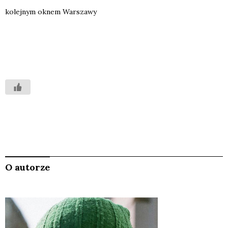
kolej­nym oknem War­sza­wy
O autorze