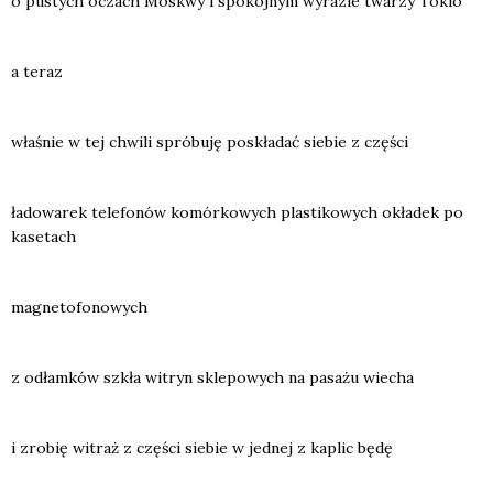
o pustych oczach Moskwy i spo­koj­nym wyra­zie twa­rzy Tokio
a teraz
wła­śnie w tej chwi­li spró­bu­ję poskła­dać sie­bie z czę­ści
łado­wa­rek tele­fo­nów komór­ko­wych pla­sti­ko­wych okła­dek po
kase­tach
magne­to­fo­no­wych
z odłam­ków szkła witryn skle­po­wych na pasa­żu wie­cha
i zro­bię witraż z czę­ści sie­bie w jed­nej z kaplic będę