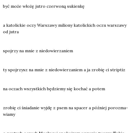
być może wło­żę jutro czer­wo­ną sukien­kę
a kato­lic­kie oczy War­sza­wy milio­ny kato­lic­kich oczu war­sza­wy
od jutra
spoj­rzy na mnie z nie­do­wie­rza­niem
ty spoj­rzysz na mnie z nie­do­wie­rza­niem a ja zro­bię ci strip­tiz
na oczach wszyst­kich będzie­my się kochać a potem
zro­bię ci śnia­da­nie wyj­dę z psem na spa­cer a póź­niej poroz­ma­
wia­my