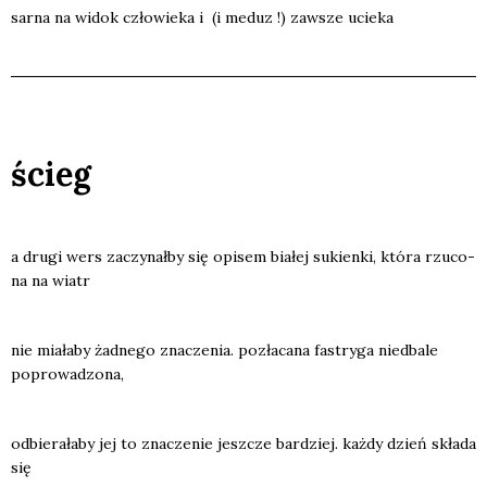
sar­na na widok czło­wie­ka i (i meduz !) zawsze ucie­ka
ścieg
a dru­gi wers zaczy­nał­by się opi­sem bia­łej sukien­ki, któ­ra rzu­co­
na na wiatr
nie mia­ła­by żad­ne­go zna­cze­nia. pozła­ca­na fastry­ga nie­dba­le
popro­wa­dzo­na,
odbie­ra­ła­by jej to zna­cze­nie jesz­cze bar­dziej. każ­dy dzień skła­da
się