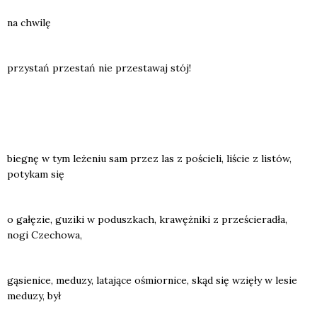
na chwi­lę
przy­stań prze­stań nie prze­sta­waj stój!
bie­gnę w tym leże­niu sam przez las z poście­li, liście z listów,
poty­kam się
o gałę­zie, guzi­ki w podusz­kach, kra­węż­ni­ki z prze­ście­ra­dła,
nogi Cze­cho­wa,
gąsie­ni­ce, medu­zy, lata­ją­ce ośmior­ni­ce, skąd się wzię­ły w lesie
medu­zy, był