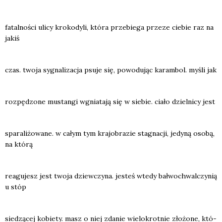
fatal­no­ści uli­cy kro­ko­dy­li, któ­ra prze­bie­ga prze­ze cie­bie raz na
jakiś
czas. two­ja sygna­li­za­cja psu­je się, powo­du­jąc karam­bol. myśli jak
roz­pę­dzo­ne mustan­gi wgnia­ta­ją się w sie­bie. cia­ło dziel­ni­cy jest
spa­ra­li­żo­wa­ne. w całym tym kra­jo­bra­zie sta­gna­cji, jedy­ną oso­bą,
na któ­rą
reagu­jesz jest two­ja dziew­czy­na. jesteś wte­dy bał­wo­chwal­czy­nią
u stóp
sie­dzą­cej kobie­ty. masz o niej zda­nie wie­lo­krot­nie zło­żo­ne, któ­