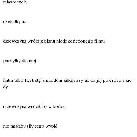
mia­ste­czek.
cze­kał­by aż
dziew­czy­na wró­ci z pla­nu nie­do­koń­czo­ne­go fil­mu
parzył­by dla niej
imbir albo her­ba­tę z mio­dem kil­ka razy, aż do jej powro­tu. i kie­
dy
dziew­czy­na wró­ci­ła­by w koń­cu,
nie mia­ła­by siły tego wypić