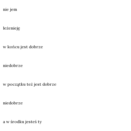
nie jem
leże­nie­ję
w koń­cu jest dobrze
nie­do­brze
w począt­ku też jest dobrze
nie­do­brze
a w środ­ku jesteś ty