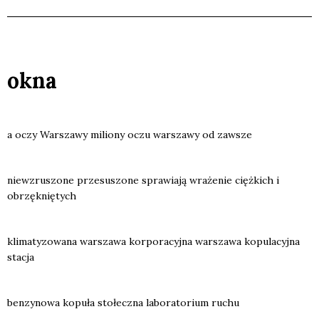
okna
a oczy War­sza­wy milio­ny oczu war­sza­wy od zawsze
nie­wzru­szo­ne prze­su­szo­ne spra­wia­ją wra­że­nie cięż­kich i
obrzęk­nię­tych
kli­ma­ty­zo­wa­na war­sza­wa kor­po­ra­cyj­na war­sza­wa kopu­la­cyj­na
sta­cja
ben­zy­no­wa kopu­ła sto­łecz­na labo­ra­to­rium ruchu