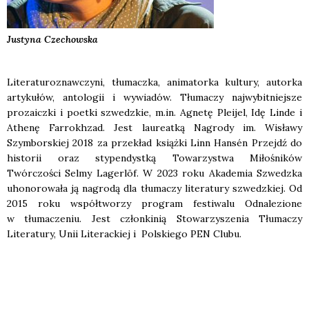
Justyna
Czechowska
Literaturoznawczyni, tłumaczka, animatorka kultury, autorka
artykułów, antologii i wywiadów. Tłumaczy najwybitniejsze
prozaiczki i poetki szwedzkie, m.in. Agnetę Pleijel, Idę Linde i
Athenę Farrokhzad. Jest laureatką Nagrody im. Wisławy
Szymborskiej 2018 za przekład książki Linn Hansén
Przejdź do
historii
oraz stypendystką Towarzystwa Miłośników
Twórczości Selmy Lagerlöf. W 2023 roku Akademia Szwedzka
uhonorowała ją nagrodą dla tłumaczy literatury szwedzkiej. Od
2015 roku współtworzy program festiwalu
Odnalezione
w tłumaczeniu
. Jest członkinią Stowarzyszenia Tłumaczy
Literatury,
Unii Literackiej
i
Polskiego PEN Clubu
.