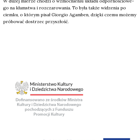
W dużej mie­rze cho­dzi o wzmoc­nie­niu ukła­du odpor­no­ścio­we­
go na kłam­stwa i roz­cza­ro­wa­nia. To była tak­że widze­nia po
ciem­ku, o któ­rym pisał Gior­gio Agam­ben, dzię­ki cze­mu może­my
pró­bo­wać dostrzec przy­szłość.