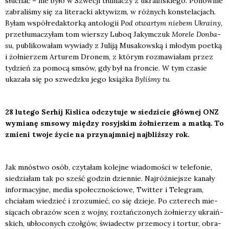
słu­chać – nie było w Szwe­cji tłu­ma­czy z ukra­iń­skie­go. Ponow­nie
zabra­li­śmy się za lite­rac­ki akty­wizm, w róż­nych kon­ste­la­cjach.
Byłam współ­re­dak­tor­ką anto­lo­gii P
od otwar­tym nie­bem Ukra­iny
,
prze­tłu­ma­czy­łam tom wier­szy Luboq Jakym­czuk
More­le Don­ba­
su
, publi­ko­wa­łam wywia­dy z Juli­ją Musa­kow­ską i mło­dym poet­ką
i żoł­nie­rzem Artu­rem Dro­nem, z któ­rym roz­ma­wia­łam przez
tydzień za pomo­cą smsów, gdy był na fron­cie. W tym cza­sie
uka­za­ła się po szwedz­ku jego książ­ka
Byli­śmy tu
.
28 lute­go Ser­hij Kisli­ca odczy­tu­je w sie­dzi­cie głów­nej ONZ
wymia­nę smso­wy mię­dzy rosyj­skim żoł­nie­rzem a mat­ką. To
zmie­ni two­je życie na przy­naj­mniej naj­bliż­szy rok.
Jak mnó­stwo osób, czy­ta­łam kolej­ne wia­do­mo­ści w tele­fo­nie,
sie­dzia­łam tak po sześć godzin dzien­nie. Naj­róż­niej­sze kana­ły
infor­ma­cyj­ne, media spo­łecz­no­ścio­we, Twit­ter i Tele­gram,
chcia­łam wie­dzieć i zro­zu­mieć, co się dzie­je. Po czte­rech mie­
sią­cach obra­zów scen z woj­ny, roz­tań­czo­nych żoł­nie­rzy ukra­iń­
skich, ubło­co­nych czoł­gów, świa­dectw prze­mo­cy i tor­tur, obra­