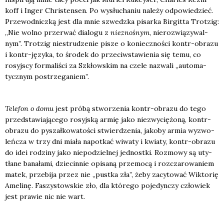
koff i Inger Chri­sten­sen. Po wysłu­cha­niu nale­ży odpo­wie­dzieć.
Prze­wod­nicz­ką jest dla mnie szwedz­ka pisar­ka Bir­git­ta Trot­zig:
„Nie wol­no prze­rwać dia­lo­gu z
nie­zno­śnym
, nie­roz­wią­zy­wal­
nym”. Trot­zig nie­stru­dze­nie pisze o koniecz­no­ści kontr-obra­zu
i kontr-języ­ka, to śro­dek do prze­ciw­sta­wie­nia się temu, co
rosyj­scy for­ma­li­ści za Szkłow­skim na cze­le nazwa­li „auto­ma­
tycz­nym postrze­ga­niem”.
Tele­fon o domu
jest pró­bą stwo­rze­nia kontr-obra­zu do tego
przed­sta­wia­ją­ce­go rosyj­ską armię jako nie­zwy­cię­żo­ną, kontr-
obra­zu do pyszał­ko­wa­to­ści stwier­dze­nia, jako­by armia wyzwo­
leń­cza w trzy dni mia­ła napo­tkać wiwa­ty i kwia­ty, kontr-obra­zu
do idei rodzi­ny jako nie­po­dziel­nej jed­nost­ki. Roz­mo­wy są uty­
tła­ne bana­ła­mi, dzie­cin­nie opi­sa­ną prze­mo­cą i roz­cza­ro­wa­niem
matek, prze­bi­ja przez nie „pust­ka zła”, żeby zacy­to­wać Wik­to­rię
Ame­li­nę. Faszy­stow­skie zło, dla któ­re­go poje­dyn­czy czło­wiek
jest pra­wie nic nie wart.