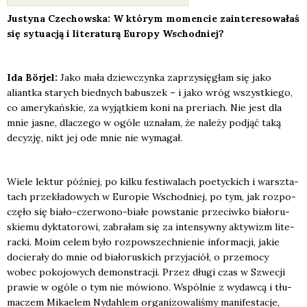
Justy­na Cze­chow­ska: W któ­rym momen­cie zain­te­re­so­wa­łaś
się sytu­acją i lite­ra­tu­rą Euro­py Wschod­niej?
Ida Bör­jel:
Jako mała dziew­czyn­ka zaprzy­się­głam się jako
aliant­ka sta­rych bied­nych babu­szek – i jako wróg wszyst­kie­go,
co ame­ry­kań­skie, za wyjąt­kiem koni na pre­riach. Nie jest dla
mnie jasne, dla­cze­go w ogó­le uzna­łam, że nale­ży pod­jąć taką
decy­zję, nikt jej ode mnie nie wyma­gał.
Wie­le lek­tur póź­niej, po kil­ku festi­wa­lach poetyc­kich i warsz­ta­
tach prze­kła­do­wych w Euro­pie Wschod­niej, po tym, jak roz­po­
czę­ło się bia­ło-czer­wo­no-bia­łe powsta­nie prze­ciw­ko bia­ło­ru­
skie­mu dyk­ta­to­ro­wi, zabra­łam się za inten­syw­ny akty­wizm lite­
rac­ki. Moim celem było roz­po­wszech­nie­nie infor­ma­cji, jakie
docie­ra­ły do mnie od bia­ło­ru­skich przy­ja­ciół, o prze­mo­cy
wobec poko­jo­wych demon­stra­cji. Przez dłu­gi czas w Szwe­cji
pra­wie w ogó­le o tym nie mówio­no. Wspól­nie z wydaw­cą i tłu­
ma­czem Mika­elem Nydah­lem orga­ni­zo­wa­li­śmy mani­fe­sta­cje,