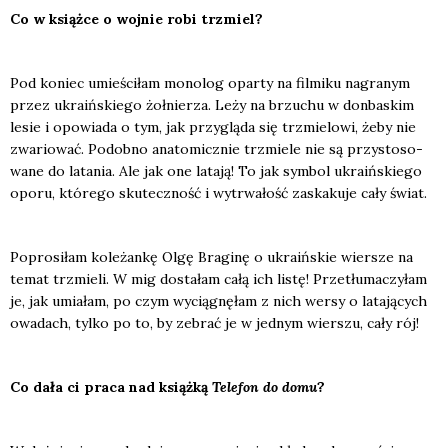
Co w książ­ce o woj­nie robi trzmiel?
Pod koniec umie­ści­łam mono­log opar­ty na fil­mi­ku nagra­nym
przez ukra­iń­skie­go żoł­nie­rza. Leży na brzu­chu w don­ba­skim
lesie i opo­wia­da o tym, jak przy­glą­da się trzmie­lo­wi, żeby nie
zwa­rio­wać. Podob­no ana­to­micz­nie trzmie­le nie są przy­sto­so­
wa­ne do lata­nia. Ale jak one lata­ją! To jak sym­bol ukra­iń­skie­go
opo­ru, któ­re­go sku­tecz­ność i wytrwa­łość zaska­ku­je cały świat.
Popro­si­łam kole­żan­kę Olgę Bra­gi­nę o ukra­iń­skie wier­sze na
temat trzmie­li. W mig dosta­łam całą ich listę! Prze­tłu­ma­czy­łam
je, jak umia­łam, po czym wycią­gnę­łam z nich wer­sy o lata­ją­cych
owa­dach, tyl­ko po to, by zebrać je w jed­nym wier­szu, cały rój!
Co dała ci pra­ca nad książ­ką
Tele­fon do domu
?