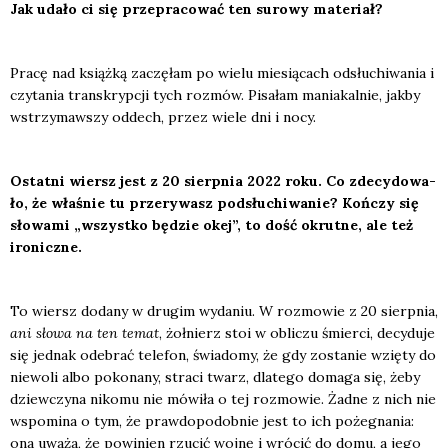
Jak uda­ło ci się prze­pra­co­wać ten suro­wy mate­riał?
Pra­cę nad książ­ką zaczę­łam po wie­lu mie­sią­cach odsłu­chi­wa­nia i
czy­ta­nia trans­kryp­cji tych roz­mów. Pisa­łam mania­kal­nie, jak­by
wstrzy­maw­szy oddech, przez wie­le dni i nocy.
Ostat­ni wiersz jest z 20 sierp­nia 2022 roku. Co zde­cy­do­wa­
ło, że wła­śnie tu prze­ry­wasz pod­słu­chi­wa­nie? Koń­czy się
sło­wa­mi „wszyst­ko będzie okej”, to dość okrut­ne, ale też
iro­nicz­ne.
To wiersz doda­ny w dru­gim wyda­niu. W roz­mo­wie z 20 sierp­nia,
ani sło­wa na ten temat
, żoł­nierz stoi w obli­czu śmier­ci, decy­du­je
się jed­nak ode­brać tele­fon, świa­do­my, że gdy zosta­nie wzię­ty do
nie­wo­li albo poko­na­ny, stra­ci twarz, dla­te­go doma­ga się, żeby
dziew­czy­na niko­mu nie mówi­ła o tej roz­mo­wie. Żad­ne z nich nie
wspo­mi­na o tym, że praw­do­po­dob­nie jest to ich poże­gna­nia:
ona uwa­ża, że powi­nien rzu­cić woj­nę i wró­cić do domu, a jego