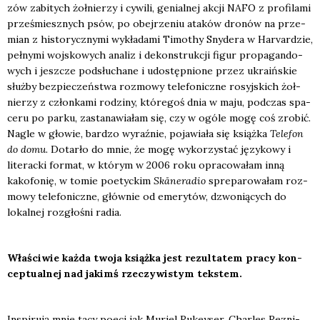
zów zabi­tych żoł­nie­rzy i cywi­li, genial­nej akcji NAFO z pro­fi­la­mi
prze­śmiesz­nych psów, po obej­rze­niu ata­ków dro­nów na prze­
mian z histo­rycz­ny­mi wykła­da­mi Timo­thy Sny­de­ra w Harvar­dzie,
peł­ny­mi woj­sko­wych ana­liz i dekon­struk­cji figur pro­pa­gan­do­
wych i jesz­cze pod­słu­cha­ne i udo­stęp­nio­ne przez ukra­iń­skie
służ­by bez­pie­czeń­stwa roz­mo­wy tele­fo­nicz­ne rosyj­skich żoł­
nie­rzy z człon­ka­mi rodzi­ny, któ­re­goś dnia w maju, pod­czas spa­
ce­ru po par­ku, zasta­na­wia­łam się, czy w ogó­le mogę coś zro­bić.
Nagle w gło­wie, bar­dzo wyraź­nie, poja­wia­ła się książ­ka
Tele­fon
do domu
. Dotar­ło do mnie, że mogę wyko­rzy­stać języ­ko­wy i
lite­rac­ki for­mat, w któ­rym w 2006 roku opra­co­wa­łam inną
kako­fo­nię, w tomie poetyc­kim
Skåne­ra­dio
spre­pa­ro­wa­łam roz­
mo­wy tele­fo­nicz­ne, głów­nie od eme­ry­tów, dzwo­nią­cych do
lokal­nej roz­gło­śni radia.
Wła­ści­wie każ­da two­ja książ­ka jest rezul­ta­tem pra­cy kon­
cep­tu­al­nej nad jakimś rze­czy­wi­stym tek­stem.
Inspi­ru­ją mnie tacy poeci jak Muriel Rukey­ser, Char­les Rezni­