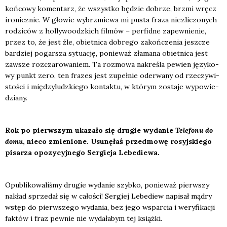
koń­co­wy komen­tarz, że wszyst­ko będzie dobrze, brzmi wręcz
iro­nicz­nie. W gło­wie wybrzmie­wa mi pusta fra­za nie­zli­czo­nych
rodzi­ców z hol­ly­wo­odz­kich fil­mów – per­fid­ne zapew­nie­nie,
przez to, że jest źle, obiet­ni­ca dobre­go zakoń­cze­nia jesz­cze
bar­dziej pogar­sza sytu­ację, ponie­waż zła­ma­na obiet­ni­ca jest
zawsze roz­cza­ro­wa­niem. Ta roz­mo­wa nakre­śla pewien języ­ko­
wy punkt zero, ten fra­zes jest zupeł­nie ode­rwa­ny od rze­czy­wi­
sto­ści i mię­dzy­ludz­kie­go kon­tak­tu, w któ­rym zosta­je wypo­wie­
dzia­ny.
Rok po pierw­szym uka­za­ło się dru­gie wyda­nie
Tele­fo­nu do
domu
, nie­co zmie­nio­ne. Usu­nę­łaś przed­mo­wę rosyj­skie­go
pisa­rza opo­zy­cyj­ne­go Ser­gie­ja Lebe­die­wa.
Opu­bli­ko­wa­li­śmy dru­gie wyda­nie szyb­ko, ponie­waż pierw­szy
nakład sprze­dał się w cało­ści! Ser­giej Lebe­diew napi­sał mądry
wstęp do pierw­sze­go wyda­nia, bez jego wspar­cia i wery­fi­ka­cji
fak­tów i fraz pew­nie nie wyda­ła­bym tej książ­ki.