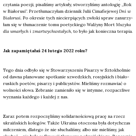
czy­ta­nia poezji, pisa­li­śmy arty­ku­ły, stwo­rzy­li­śmy anto­lo­gię „Rok
w Bia­ło­ru­si”. Prze­tłu­ma­czy­łam dzien­nik Julii Cima­fie­je­wej
Dni w
Bia­ło­ru­si
. Po okre­sie tych nie­cier­pią­cych zwło­ki spraw zanu­rzy­
łam się w tłu­ma­cze­nie tomu poetyc­kie­go Wal­ży­ny Mort
Muzy­ka
dla umar­łych i zmar­twych­wsta­łych
, to było jak koniecz­na tera­pia.
Jak zapa­mię­ta­łaś 24 lute­go 2022 roku?
Tego dnia odby­ło się w Sto­wa­rzy­sze­niu Pisa­rzy w Sztok­hol­mie
od daw­na pla­no­wa­ne spo­tka­nie szwedz­kich, rosyj­skich i bia­ło­
ru­skich poetów, pisa­rzy i publi­cy­stów. Mie­li­śmy roz­ma­wiać o
wol­no­ści sło­wa. Zebra­nie zamie­ni­ło się w intym­ne, roz­pacz­li­we
wyzna­nia każ­de­go i każ­dej z nas.
Zaraz potem roz­po­czę­li­śmy soli­dar­no­ścio­wą pra­cę na rzecz
ukra­iń­skich kole­gów. Tak­że Ukra­ina oto­czo­na była dotych­czas
mil­cze­niem, dla­te­go że nie słu­cha­li­śmy, albo nie mie­li­śmy, jak