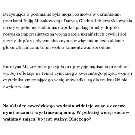
Decy­du­ją­ca o pod­mia­nie była moja roz­mo­wa w ukra­iń­ski­mi
poet­ka­mi Juli­ją Musa­kow­ską i Dary­ną Gla­dun. Ich kry­ty­ka wyda­ła
mi się w peł­ni uza­sad­nio­na: dopó­ki spa­da­ją bom­by, dopó­ki
rosyj­ska impe­ria­li­stycz­na woj­na zabi­ja ukra­iń­skich cywi­li i żoł­
nie­rzy, dopó­ty jedy­nym słusz­nym roz­wią­za­niem jest odda­nie
gło­su Ukra­iń­com, to im wol­no komen­to­wać zbrod­nie.
Kate­ry­na Misz­czen­ko przy­ję­ła pro­po­zy­cję napi­sa­nia przed­mo­
wy. Jej reflek­sje na temat cynicz­ne­go kwie­ci­ste­go języ­ka woj­ny i
czy­tel­ni­ka zmie­nia­ją­ce­go w się w świad­ka, są dla tej książ­ki nie­
zwy­kle waż­ne.
Na okład­ce szwedz­kie­go wyda­nia wid­nie­je zając z czer­wo­
ny­mi ocza­mi i wystra­szo­ną miną. W pol­skiej wer­sji zacho­
wa­li­śmy zają­ca, bo jest waż­ny. Dla­cze­go?