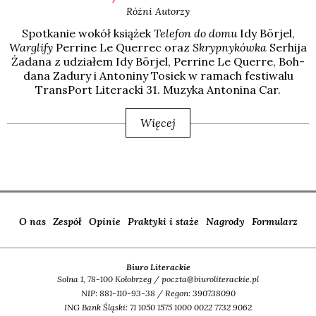
Różni Autorzy
Spo­tka­nie wokół ksią­żek
Tele­fon do domu
Idy Bör­jel,
War­gli­fy
Per­ri­ne Le Quer­rec oraz
Skryp­ny­ków­ka
Ser­hi­ja
Żada­na z udzia­łem Idy Bör­jel, Per­ri­ne Le Quer­re, Boh­
da­na Zadu­ry i Anto­ni­ny Tosiek w ramach festi­wa­lu
Trans­Port Lite­rac­ki 31. Muzy­ka Anto­ni­na Car.
Więcej
O nas
Zespół
Opinie
Praktyki i staże
Nagrody
Formularz
Biuro Literackie
Solna 1, 78-100 Kołobrzeg / poczta@biuroliterackie.pl
NIP: 881-110-93-38 / Regon: 390738090
ING Bank Śląski: 71 1050 1575 1000 0022 7732 9062