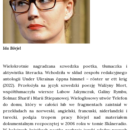
Ida
Börjel
Wielokrotnie nagradzana szwedzka poetka, tłumaczka i
aktywistka literacka. Wchodziła w skład zespołu redakcyjnego
antologii
Under Ukrainas öppna himmel – röster ur ett krig
(2022). Przełożyła na język szwedzki poezję Walżyny Mort,
współtłumaczyła wiersze Lubow Jakymczuk, Galiny Rymbu,
Solmaz Sharif i Marii Stiepanowej. Wielogłosowy utwór
Telefon
do domu
, który w całości lub we fragmentach zaistniał w
przekładach na norweski, angielski, francuski, niderlandzki i
turecki, podąża tropem pracy Börjel nad materiałem
dokumentalnym rozpoczętej w 2006 roku w tomie
Skåneradio
.
W kolejnych książkach poetka rozbraja języki władzy naszych