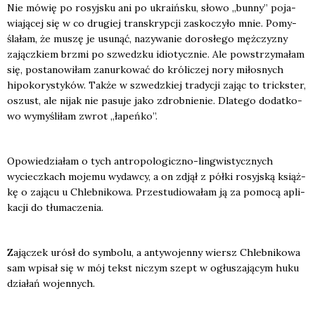
Nie mówię po rosyj­sku ani po ukra­iń­sku, sło­wo „bun­ny” poja­
wia­ją­cej się w co dru­giej trans­kryp­cji zasko­czy­ło mnie. Pomy­
śla­łam, że muszę je usu­nąć, nazy­wa­nie doro­słe­go męż­czy­zny
zającz­kiem brzmi po szwedz­ku idio­tycz­nie. Ale powstrzy­ma­łam
się, posta­no­wi­łam zanur­ko­wać do kró­li­czej nory miło­snych
hipo­ko­ry­sty­ków. Tak­że w szwedz­kiej tra­dy­cji zając to trick­ster,
oszust, ale nijak nie pasu­je jako zdrob­nie­nie. Dla­te­go dodat­ko­
wo wymy­śli­łam zwrot „łapeń­ko”.
Opo­wie­dzia­łam o tych antro­po­lo­gicz­no-lin­gwi­stycz­nych
wyciecz­kach moje­mu wydaw­cy, a on zdjął z pół­ki rosyj­ską książ­
kę o zają­cu u Chleb­ni­ko­wa. Prze­stu­dio­wa­łam ją za pomo­cą apli­
ka­cji do tłu­ma­cze­nia.
Zają­czek urósł do sym­bo­lu, a anty­wo­jen­ny wiersz Chleb­ni­ko­wa
sam wpi­sał się w mój tekst niczym szept w ogłu­sza­ją­cym huku
dzia­łań wojen­nych.