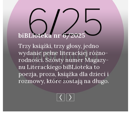
biBLioteka nr 6/2025
Trzy książ­ki, trzy gło­sy, jed­no
wyda­nie peł­ne lite­rac­kiej róż­no­
rod­no­ści. Szó­sty numer Maga­zy­
nu Lite­rac­kie­go biBLio­te­ka to
poezja, pro­za, książ­ka dla dzie­ci i
roz­mo­wy, któ­re zosta­ją na dłu­go.