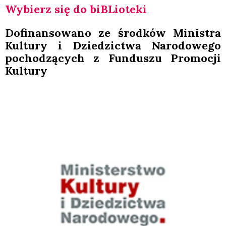
Wybierz się do biBLio­te­ki
Dofi­nan­so­wa­no ze środ­ków Mini­stra
Kul­tu­ry i Dzie­dzic­twa Naro­do­we­go
pocho­dzą­cych z Fun­du­szu Pro­mo­cji
Kul­tu­ry