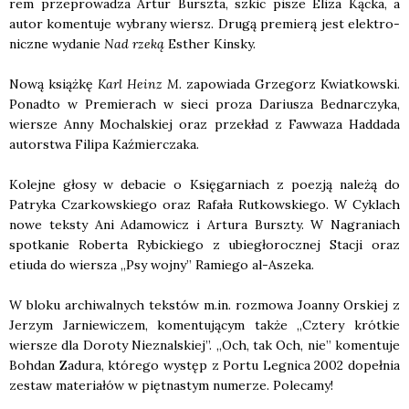
rem prze­pro­wa­dza Artur Bursz­ta, szkic pisze Eli­za Kąc­ka, a
autor komen­tu­je wybra­ny wiersz. Dru­gą pre­mie­rą jest elek­tro­
nicz­ne wyda­nie
Nad rze­ką
Esther Kin­sky.
Nową książ­kę
Karl Heinz M.
zapo­wia­da Grze­gorz Kwiat­kow­ski.
Ponad­to w Pre­mie­rach w sie­ci pro­za Dariu­sza Bed­nar­czy­ka,
wier­sze Anny Mochal­skiej oraz prze­kład z Faw­wa­za Had­da­da
autor­stwa Fili­pa Kaź­mier­cza­ka.
Kolej­ne gło­sy w deba­cie o Księ­gar­niach z poezją nale­żą do
Patry­ka Czar­kow­skie­go oraz Rafa­ła Rut­kow­skie­go. W Cyklach
nowe tek­sty Ani Ada­mo­wicz i Artu­ra Bursz­ty. W Nagra­niach
spo­tka­nie Rober­ta Rybic­kie­go z ubie­gło­rocz­nej Sta­cji oraz
etiu­da do wier­sza „Psy woj­ny” Ramie­go al-Asze­ka.
W blo­ku archi­wal­nych tek­stów m.in. roz­mo­wa Joan­ny Orskiej z
Jerzym Jar­nie­wi­czem, komen­tu­ją­cym tak­że „Czte­ry krót­kie
wier­sze dla Doro­ty Nie­znal­skiej”. „Och, tak Och, nie” komen­tu­je
Boh­dan Zadu­ra, któ­re­go występ z Por­tu Legni­ca 2002 dopeł­nia
zestaw mate­ria­łów w pięt­na­stym nume­rze. Pole­ca­my!