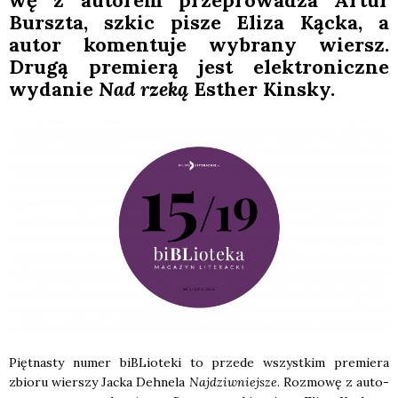
wę z auto­rem prze­pro­wa­dza Artur
Bursz­ta, szkic pisze Eli­za Kąc­ka, a
autor komen­tu­je wybra­ny wiersz.
Dru­gą pre­mie­rą jest elek­tro­nicz­ne
wyda­nie
Nad rze­ką
Esther Kin­sky.
Pięt­na­sty numer biBLio­te­ki to przede wszyst­kim pre­mie­ra
zbio­ru wier­szy Jac­ka Deh­ne­la
Naj­dziw­niej­sze
. Roz­mo­wę z auto­