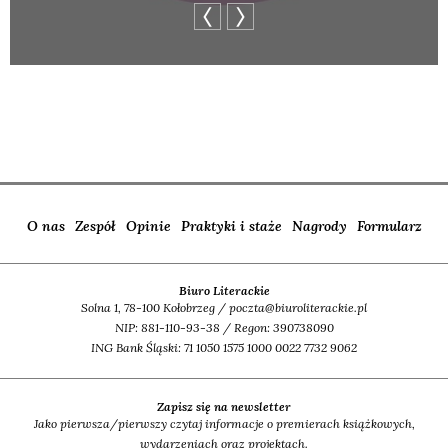
O nas
Zespół
Opinie
Praktyki i staże
Nagrody
Formularz
Biuro Literackie
Solna 1, 78-100 Kołobrzeg / poczta@biuroliterackie.pl
NIP: 881-110-93-38 / Regon: 390738090
ING Bank Śląski: 71 1050 1575 1000 0022 7732 9062
Zapisz się na newsletter
Jako pierwsza/pierwszy czytaj informacje o premierach książkowych,
wydarzeniach oraz projektach.