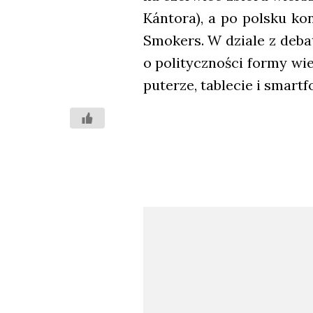
Kán­to­ra), a po pol­sku k
Smo­kers. W dzia­le z deba­t
o poli­tycz­no­ści for­my wi
pu­te­rze, table­cie i smart­fo