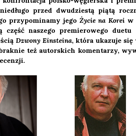
on­fron­ta­cja pol­sko-węgier­ska i pre­m
ie­dłu­go przed dwu­dzie­stą pią­tą rocz­
go przy­po­mi­na­my jego
Życie na Korei
w w
ą część nasze­go pre­mie­ro­we­go duetu r
­ścią
Dzwo­ny Ein­ste­ina
, któ­ra uka­zu­je si
abrak­nie też autor­skich komen­ta­rzy, wy
ecen­zji.