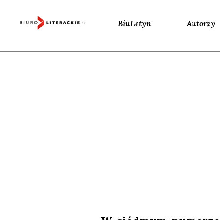
BiuLetyn
Autorzy
Skip
to
content