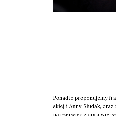
Ponad­to pro­po­nu­je­my fra
skiej i Anny Siu­dak, oraz 
na czer­wiec zbio­ru wier­s