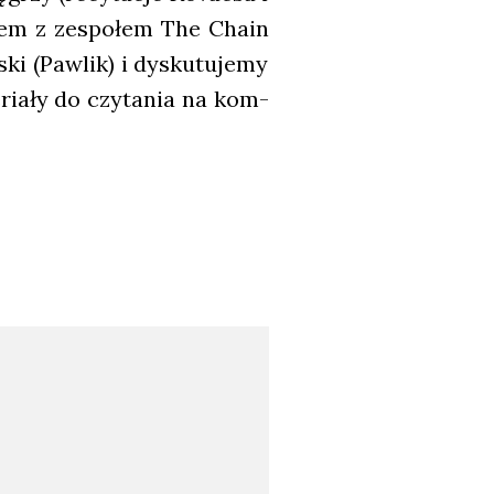
azem z zespo­łem The Cha­in
i (Paw­lik) i dys­ku­tu­je­my
­ria­ły do czy­ta­nia na kom­