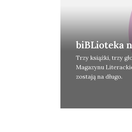
biBLioteka 
Trzy książ­ki, trzy gło
Maga­zy­nu Lite­rac­kie
zosta­ją na dłu­go.