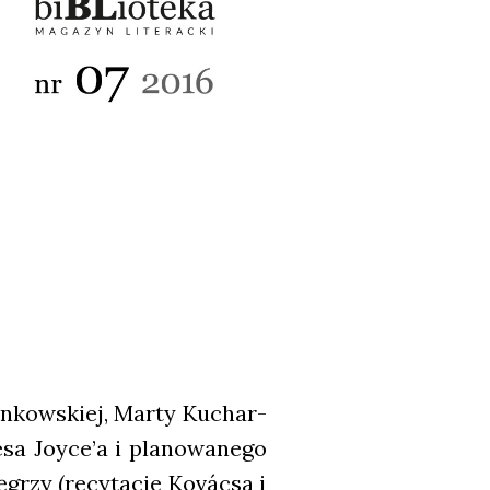
lan­kow­skiej, Mar­ty Kuchar­
sa Joyce’a i pla­no­wa­ne­go
grzy (recy­ta­cje Kovác­sa i