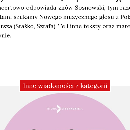
on­cer­to­wo odpo­wia­da znów Sosnow­ski, tym r
a­mi szu­ka­my Nowe­go muzycz­ne­go gło­su z Pol­sk
er­sza (Staś­ko, Szta­fa). Te i inne tek­sty oraz mate
­nie.
Inne wiadomości z kategorii