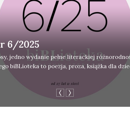
nr 6/2025
­sy, jed­no wyda­nie peł­ne lite­rac­kiej róż­no­rod­n
­go biBLio­te­ka to poezja, pro­za, książ­ka dla dzie­