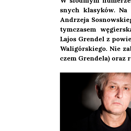
W siód­mym nume­rze k
snych kla­sy­ków. Na n
Andrze­ja Sosnow­skie­
tym­cza­sem węgier­sk
Lajos Gren­del z powie
Wali­gór­skie­go. Nie z
czem Gren­de­la) oraz r