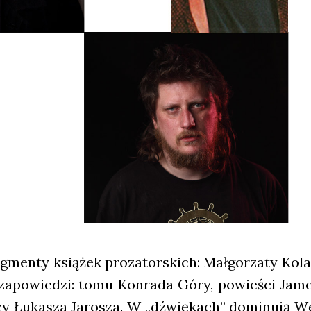
g­men­ty ksią­żek pro­za­tor­skich: Mał­go­rza­ty Ko
zapo­wie­dzi: tomu Kon­ra­da Góry, powie­ści Jame­
zy Łuka­sza Jaro­sza. W „dźwię­kach” domi­nu­ją Wę