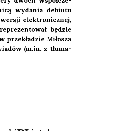
ie­ry dwóch współ­cze­
ni­cą wyda­nia debiu­tu
er­sji elek­tro­nicz­nej,
epre­zen­to­wał będzie
ę w prze­kła­dzie Miło­sza
wia­dów (m.in. z tłu­ma­