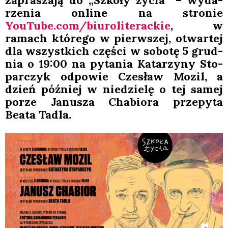
zapra­sza­ją do „Szko­ły życia” – wyda­
rze­nia onli­ne na stro­nie
YouTube.com/biuroliterackie
, w
ramach któ­re­go w pierw­szej, otwar­tej
dla wszyst­kich czę­ści w sobo­tę 5 grud­
nia o 19:00 na pyta­nia Kata­rzy­ny Sto­
par­czyk odpo­wie Cze­sław Mozil, a
dzień póź­niej w nie­dzie­lę o tej samej
porze Janu­sza Cha­bio­ra prze­py­ta
Beata Tadla.