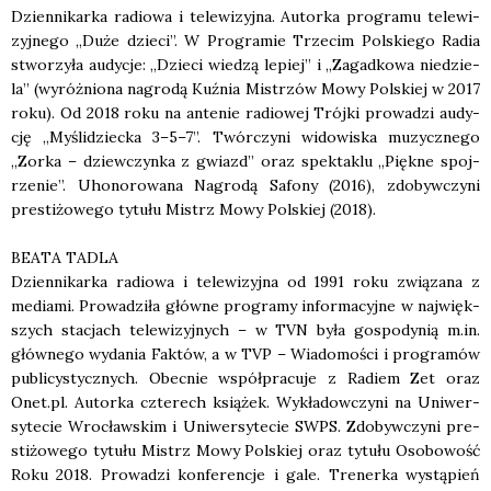
Dzien­ni­kar­ka radio­wa i tele­wi­zyj­na. Autor­ka pro­gra­mu tele­wi­
zyj­ne­go „Duże dzie­ci”. W Pro­gra­mie Trze­cim Pol­skie­go Radia
stwo­rzy­ła audy­cje: „Dzie­ci wie­dzą lepiej” i „Zagad­ko­wa nie­dzie­
la” (wyróż­nio­na nagro­dą Kuź­nia Mistrzów Mowy Pol­skiej w 2017
roku). Od 2018 roku na ante­nie radio­wej Trój­ki pro­wa­dzi audy­
cję „Myśli­dziec­ka 3–5–7”. Twór­czy­ni wido­wi­ska muzycz­ne­go
„Zor­ka – dziew­czyn­ka z gwiazd” oraz spek­ta­klu „Pięk­ne spoj­
rze­nie”. Uho­no­ro­wa­na Nagro­dą Safo­ny (2016), zdo­byw­czy­ni
pre­sti­żo­we­go tytu­łu Mistrz Mowy Pol­skiej (2018).
BEATA TADLA
Dzien­ni­kar­ka radio­wa i tele­wi­zyj­na od 1991 roku zwią­za­na z
media­mi. Pro­wa­dzi­ła głów­ne pro­gra­my infor­ma­cyj­ne w naj­więk­
szych sta­cjach tele­wi­zyj­nych – w TVN była gospo­dy­nią m.in.
głów­ne­go wyda­nia Fak­tów, a w TVP – Wia­do­mo­ści i pro­gra­mów
publi­cy­stycz­nych. Obec­nie współ­pra­cu­je z Radiem Zet oraz
Onet.pl. Autor­ka czte­rech ksią­żek. Wykła­dow­czy­ni na Uni­wer­
sy­te­cie Wro­cław­skim i Uni­wer­sy­te­cie SWPS. Zdo­byw­czy­ni pre­
sti­żo­we­go tytu­łu Mistrz Mowy Pol­skiej oraz tytu­łu Oso­bo­wość
Roku 2018. Pro­wa­dzi kon­fe­ren­cje i gale. Tre­ner­ka wystą­pień