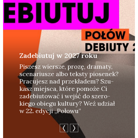
Zadebiutuj w 2027 roku
Piszesz wier­sze, pro­zę, dra­ma­ty,
sce­na­riu­sze albo tek­sty pio­se­nek?
Pra­cu­jesz nad prze­kła­dem? Szu­
kasz miej­sca, któ­re pomo­że Ci
zade­biu­to­wać i wejść do sze­ro­
kie­go obie­gu kul­tu­ry? Weź udział
w 22. edy­cji „Poło­wu”