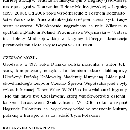
Karie­rę zaczął w Teatrze Dra­ma­tycz­nym w Legni­cy (1991–1999),
następ­nie grał w Teatrze im. Hele­ny Modrze­jew­skiej w Legni­cy
(1999–2006). Od 2006 roku współ­pra­cu­je z Teatrem Roz­ma­ito­
ści w War­sza­wie. Pra­co­wał tak­że jako reży­ser, sce­na­rzy­sta i asy­
stent reży­se­ra. Wie­lo­krot­nie nagra­dza­ny za rolę Wik­to­ra w
spek­ta­klu „Made in Poland” Prze­my­sła­wa Woj­ciesz­ka w Teatrze
im. Hele­ny Modrze­jew­skiej w Legni­cy, któ­re­go ekra­ni­za­cja
przy­nio­sła mu Zło­te Lwy w Gdy­ni w 2010 roku.
CZESŁAW MOZIL
Uro­dzo­ny w 1979 roku. Duń­sko-pol­ski pio­sen­karz, autor tek­
stów, kom­po­zy­tor, muzyk, akor­de­oni­sta, aktor dub­bin­go­wy.
Ukoń­czył Duń­ską Kró­lew­ską Aka­de­mię Muzycz­ną. Lider pol­
sko-duń­skie­go zespo­łu Cze­sław Śpie­wa. Współ­za­ło­ży­ciel i były
czło­nek for­ma­cji Tesco Value. W 2015 roku wydał auto­bio­gra­fię
„Nie tak łatwo być Cze­sła­wem”, któ­rą współ­two­rzył z dzien­ni­
ka­rzem Jaro­sła­wem Szu­brych­tem. W 2016 roku otrzy­mał
Nagro­dę Polo­ni­cus za „wyjąt­ko­wy wkład w sze­rze­nie kul­tu­ry
pol­skiej w Euro­pie oraz za radość ‘bycia Pola­kiem’”.
KATARZYNA STOPARCZYK