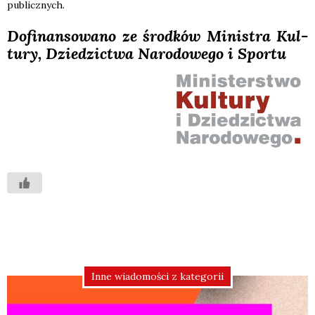
publicz­nych.
Dofi­nan­so­wa­no ze środ­ków Mini­stra Kul­
tu­ry, Dzie­dzic­twa Naro­do­we­go i Spor­tu
Inne wiadomości z kategorii