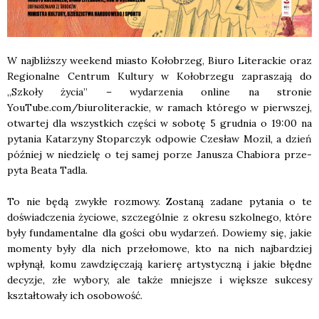
W naj­bliż­szy week­end mia­sto Koło­brzeg, Biu­ro Lite­rac­kie oraz
Regio­nal­ne Cen­trum Kul­tu­ry w Koło­brze­gu zapra­sza­ją do
„Szko­ły życia” – wyda­rze­nia onli­ne na stro­nie
YouTube.com/biuroliterackie, w ramach któ­re­go w pierw­szej,
otwar­tej dla wszyst­kich czę­ści w sobo­tę 5 grud­nia o 19:00 na
pyta­nia Kata­rzy­ny Sto­par­czyk odpo­wie Cze­sław Mozil, a dzień
póź­niej w nie­dzie­lę o tej samej porze Janu­sza Cha­bio­ra prze­
py­ta Beata Tadla.
To nie będą zwy­kłe roz­mo­wy. Zosta­ną zada­ne pyta­nia o te
doświad­cze­nia życio­we, szcze­gól­nie z okre­su szkol­ne­go, któ­re
były fun­da­men­tal­ne dla gości obu wyda­rzeń. Dowie­my się, jakie
momen­ty były dla nich prze­ło­mo­we, kto na nich naj­bar­dziej
wpły­nął, komu zawdzię­cza­ją karie­rę arty­stycz­ną i jakie błęd­ne
decy­zje, złe wybo­ry, ale tak­że mniej­sze i więk­sze suk­ce­sy
kształ­to­wa­ły ich oso­bo­wość.