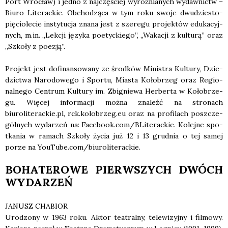
Port Wro­cław) i jed­no z naj­czę­ściej wyróż­nia­nych wydaw­nictw –
Biu­ro Lite­rac­kie. Obcho­dzą­ca w tym roku swo­je dwu­dzie­sto­
pię­cio­le­cie insty­tu­cja zna­na jest z sze­re­gu pro­jek­tów edu­ka­cyj­
nych, m.in. „Lek­cji języ­ka poetyc­kie­go”, „Waka­cji z kul­tu­rą” oraz
„Szko­ły z poezją”.
Pro­jekt jest dofi­nan­so­wa­ny ze środ­ków Mini­stra Kul­tu­ry, Dzie­
dzic­twa Naro­do­we­go i Spor­tu, Mia­sta Koło­brzeg oraz Regio­
nal­ne­go Cen­trum Kul­tu­ry im. Zbi­gnie­wa Her­ber­ta w Koło­brze­
gu. Wię­cej infor­ma­cji moż­na zna­leźć na stro­nach
biuroliterackie.pl, rck.kolobrzeg.eu oraz na pro­fi­lach poszcze­
gól­nych wyda­rzeń na: Facebook.com/BLiterackie. Kolej­ne spo­
tka­nia w ramach Szko­ły życia już 12 i 13 grud­nia o tej samej
porze na YouTube.com/biuroliterackie.
BOHATEROWE PIERWSZYCH DWÓCH
WYDARZEŃ
JANUSZ CHABIOR
Uro­dzo­ny w 1963 roku. Aktor teatral­ny, tele­wi­zyj­ny i fil­mo­wy.