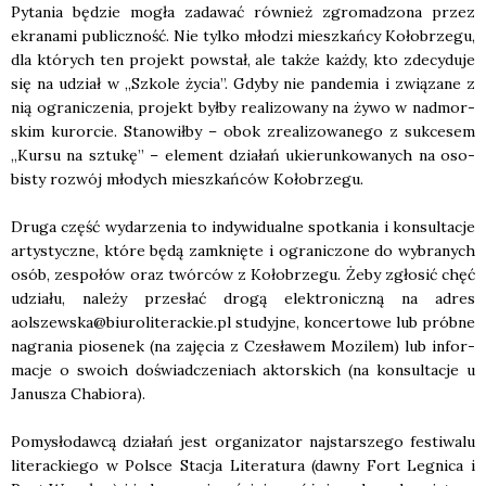
Pyta­nia będzie mogła zada­wać rów­nież zgro­ma­dzo­na przez
ekra­na­mi publicz­ność. Nie tyl­ko mło­dzi miesz­kań­cy Koło­brze­gu,
dla któ­rych ten pro­jekt powstał, ale tak­że każ­dy, kto zde­cy­du­je
się na udział w „Szko­le życia”. Gdy­by nie pan­de­mia i zwią­za­ne z
nią ogra­ni­cze­nia, pro­jekt był­by reali­zo­wa­ny na żywo w nad­mor­
skim kuror­cie. Sta­no­wił­by – obok zre­ali­zo­wa­ne­go z suk­ce­sem
„Kur­su na sztu­kę” – ele­ment dzia­łań ukie­run­ko­wa­nych na oso­
bi­sty roz­wój mło­dych miesz­kań­ców Koło­brze­gu.
Dru­ga część wyda­rze­nia to indy­wi­du­al­ne spo­tka­nia i kon­sul­ta­cje
arty­stycz­ne, któ­re będą zamknię­te i ogra­ni­czo­ne do wybra­nych
osób, zespo­łów oraz twór­ców z Koło­brze­gu. Żeby zgło­sić chęć
udzia­łu, nale­ży prze­słać dro­gą elek­tro­nicz­ną na adres
aolszewska@biuroliterackie.pl stu­dyj­ne, kon­cer­to­we lub prób­ne
nagra­nia pio­se­nek (na zaję­cia z Cze­sła­wem Mozi­lem) lub infor­
ma­cje o swo­ich doświad­cze­niach aktor­skich (na kon­sul­ta­cje u
Janu­sza Cha­bio­ra).
Pomy­sło­daw­cą dzia­łań jest orga­ni­za­tor naj­star­sze­go festi­wa­lu
lite­rac­kie­go w Pol­sce Sta­cja Lite­ra­tu­ra (daw­ny Fort Legni­ca i