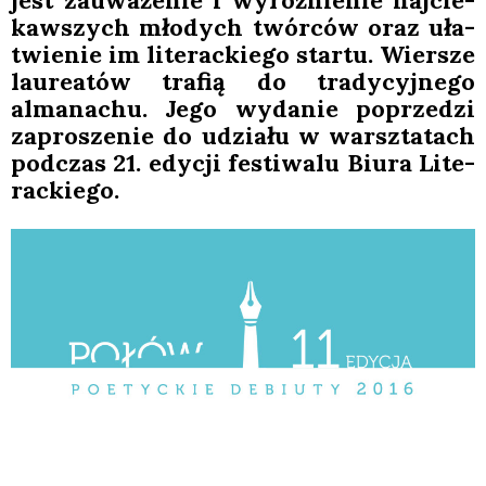
jest zauwa­że­nie i wyróż­nie­nie naj­cie­
kaw­szych mło­dych twór­ców oraz uła­
twie­nie im lite­rac­kie­go star­tu. Wier­sze
lau­re­atów tra­fią do tra­dy­cyj­ne­go
alma­na­chu. Jego wyda­nie poprze­dzi
zapro­sze­nie do udzia­łu w warsz­ta­tach
pod­czas 21. edy­cji festi­wa­lu Biu­ra Lite­
rac­kie­go.