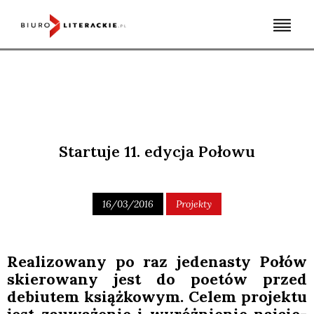
Skip
to
content
Startuje 11. edycja Połowu
16/03/2016
Projekty
Reali­zo­wa­ny po raz jede­na­sty Połów
skie­ro­wa­ny jest do poetów przed
debiu­tem książ­ko­wym. Celem pro­jek­tu