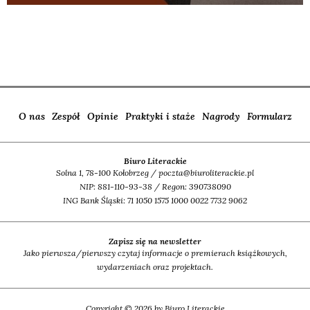
O nas
Zespół
Opinie
Praktyki i staże
Nagrody
Formularz
Biuro Literackie
Solna 1, 78-100 Kołobrzeg / poczta@biuroliterackie.pl
NIP: 881-110-93-38 / Regon: 390738090
ING Bank Śląski: 71 1050 1575 1000 0022 7732 9062
Zapisz się na newsletter
Jako pierwsza/pierwszy czytaj informacje o premierach książkowych,
wydarzeniach oraz projektach.
Copyright © 2026 by Biuro Literackie