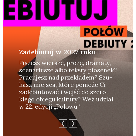
Zadebiutuj w 2027 roku
Piszesz wier­sze, pro­zę, dra­ma­ty,
sce­na­riu­sze albo tek­sty pio­se­nek?
Pra­cu­jesz nad prze­kła­dem? Szu­
kasz miej­sca, któ­re pomo­że Ci
zade­biu­to­wać i wejść do sze­ro­
kie­go obie­gu kul­tu­ry? Weź udział
w 22. edy­cji „Poło­wu”