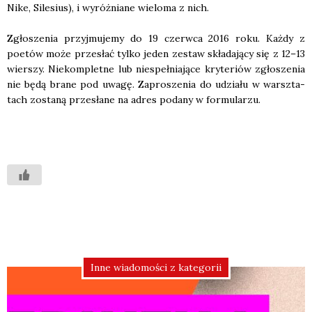
Nike, Sile­sius), i wyróż­nia­ne wie­lo­ma z nich.
Zgło­sze­nia przyj­mu­je­my do 19 czerw­ca 2016 roku. Każ­dy z
poetów może prze­słać tyl­ko jeden zestaw skła­da­ją­cy się z 12–13
wier­szy. Nie­kom­plet­ne lub nie­speł­nia­ją­ce kry­te­riów zgło­sze­nia
nie będą bra­ne pod uwa­gę. Zapro­sze­nia do udzia­łu w warsz­ta­
tach zosta­ną prze­sła­ne na adres poda­ny w for­mu­la­rzu.
Inne wiadomości z kategorii