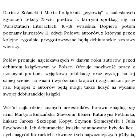
Dariusz Sośnic­ki i Mar­ta Pod­gór­nik „wyło­wią” z nade­sła­nych
zgło­szeń tek­sty 25-ciu poetów, z któ­ry­mi spo­tka­ją się na
Warsz­ta­tach Lite­rac­kich, 16–18 wrze­śnia. Dopie­ro potem
pozna­my lau­re­atów 11. edy­cji Poło­wu; auto­rów, z któ­ry­mi przez
kolej­ne tygo­dnie przy­go­to­wy­wa­ne będą debiu­tanc­kie zesta­wy
wier­szy.
Połów pro­mu­je naj­cie­kaw­szych w danym roku auto­rów przed
debiu­tem książ­ko­wym w Pol­sce. Ofe­ru­je moż­li­wość pra­cy z
uzna­ny­mi poeta­mi, wyjąt­ko­wą publi­ka­cję oraz występ na tej
samej sce­nie, co zna­ni i wyróż­nia­ni kra­jo­wi i zagra­nicz­ni pisa­
rze. Naj­lep­si z auto­rów będą mogli tak­że liczyć na wyda­nie
swo­jej debiu­tanc­kiej książ­ki.
Wśród naj­bar­dziej zna­nych uczest­ni­ków Poło­wu znaj­du­ją się
m.in.: Mar­ty­na Buli­żań­ska, Sła­wo­mir Elsner, Kata­rzy­na Fetliń­ska,
Łukasz Jarosz, Szcze­pan Kopyt, Szy­mon Słom­czyń­ski i Julia
Szy­cho­wiak. Ich debiu­tanc­kie książ­ki nomi­no­wa­ne były do licz­
nych nagród lite­rac­kich, rów­nież tych naj­waż­niej­szych (Gdy­nia,