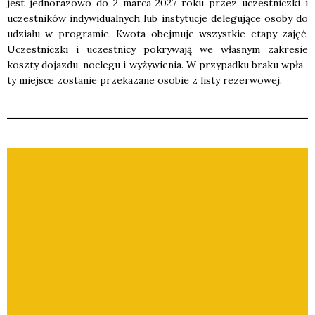
jest jed­no­ra­zo­wo do 2 mar­ca 2027 roku przez uczest­nicz­ki i
uczest­ni­ków indy­wi­du­al­nych lub insty­tu­cje dele­gu­ją­ce oso­by do
udzia­łu w pro­gra­mie. Kwo­ta obej­mu­je wszyst­kie eta­py zajęć.
Uczest­nicz­ki i uczest­ni­cy pokry­wa­ją we wła­snym zakre­sie
kosz­ty dojaz­du, noc­le­gu i wyży­wie­nia. W przy­pad­ku bra­ku wpła­
ty miej­sce zosta­nie prze­ka­za­ne oso­bie z listy rezer­wo­wej.
Odtwarzacz
video