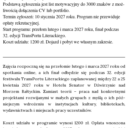
Pod­sta­wą zgło­sze­nia jest list moty­wa­cyj­ny do 3000 zna­ków z moż­
li­wo­ścią dołą­cze­nia CV lub port­fo­lio.
Ter­min zgło­szeń: 10 stycz­nia 2027 roku. Pro­gram nie prze­wi­du­je
opła­ty rekru­ta­cyj­nej.
Start pro­gra­mu: prze­łom lute­go i mar­ca 2027 roku, finał pod­czas
32. edy­cji Trans­Por­tu Lite­rac­kie­go.
Koszt udzia­łu: 1200 zł. Dojazd i pobyt we wła­snym zakre­sie.
Zaję­cia roz­pocz­ną się na prze­ło­mie lute­go i mar­ca 2027 roku od
spo­tka­nia onli­ne, a ich finał odbę­dzie się pod­czas 32. edy­cji
festi­wa­lu Trans­Por­tu Lite­rac­kie­go zapla­no­wa­nej mię­dzy 22 a 25
kwiet­nia 2027 roku w Hote­lu Sena­tor w Dźwi­rzy­nie nad
Morzem Bał­tyc­kim. Zamiast teo­rii – pra­ca nad kon­kret­ny­mi
pro­jek­ta­mi roz­wi­ja­ny­mi w małych gru­pach z myślą o ich póź­
niej­szym wdro­że­niu w insty­tu­cjach kul­tu­ry, biblio­te­kach,
wydaw­nic­twach i miej­scach pra­cy uczest­ni­ków.
Koszt udzia­łu w pro­gra­mie wyno­si 1200 zł. Opła­ta wno­szo­na