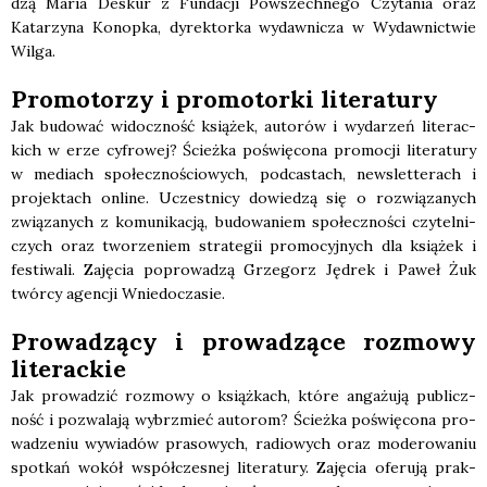
dzą Maria Deskur z Fun­da­cji Powszech­ne­go Czy­ta­nia oraz
Kata­rzy­na Konop­ka, dyrek­tor­ka wydaw­ni­cza w Wydaw­nic­twie
Wil­ga.
Pro­mo­to­rzy i pro­mo­tor­ki lite­ra­tu­ry
Jak budo­wać widocz­ność ksią­żek, auto­rów i wyda­rzeń lite­rac­
kich w erze cyfro­wej? Ścież­ka poświę­co­na pro­mo­cji lite­ra­tu­ry
w mediach spo­łecz­no­ścio­wych, pod­ca­stach, new­slet­te­rach i
pro­jek­tach onli­ne. Uczest­ni­cy dowie­dzą się o roz­wią­za­nych
zwią­za­nych z komu­ni­ka­cją, budo­wa­niem spo­łecz­no­ści czy­tel­ni­
czych oraz two­rze­niem stra­te­gii pro­mo­cyj­nych dla ksią­żek i
festi­wa­li. Zaję­cia popro­wa­dzą Grze­gorz Jędrek i Paweł Żuk
twór­cy agen­cji Wnie­do­cza­sie.
Pro­wa­dzą­cy i pro­wa­dzą­ce roz­mo­wy
lite­rac­kie
Jak pro­wa­dzić roz­mo­wy o książ­kach, któ­re anga­żu­ją publicz­
ność i pozwa­la­ją wybrzmieć auto­rom? Ścież­ka poświę­co­na pro­
wa­dze­niu wywia­dów pra­so­wych, radio­wych oraz mode­ro­wa­niu
spo­tkań wokół współ­cze­snej lite­ra­tu­ry. Zaję­cia ofe­ru­ją prak­