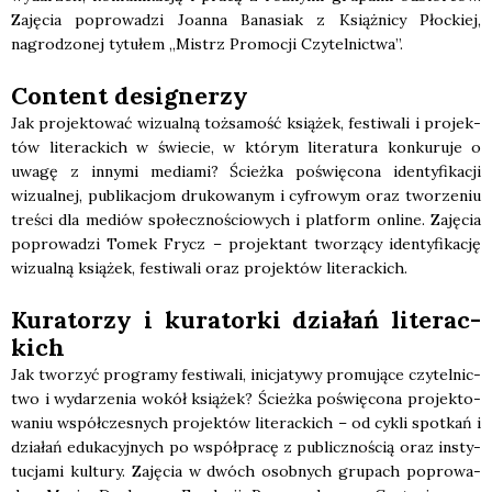
Zaję­cia popro­wa­dzi Joan­na Bana­siak z Książ­ni­cy Płoc­kiej,
nagro­dzo­nej tytu­łem „Mistrz Pro­mo­cji Czy­tel­nic­twa”.
Con­tent desi­gne­rzy
Jak pro­jek­to­wać wizu­al­ną toż­sa­mość ksią­żek, festi­wa­li i pro­jek­
tów lite­rac­kich w świe­cie, w któ­rym lite­ra­tu­ra kon­ku­ru­je o
uwa­gę z inny­mi media­mi? Ścież­ka poświę­co­na iden­ty­fi­ka­cji
wizu­al­nej, publi­ka­cjom dru­ko­wa­nym i cyfro­wym oraz two­rze­niu
tre­ści dla mediów spo­łecz­no­ścio­wych i plat­form onli­ne. Zaję­cia
popro­wa­dzi Tomek Frycz – pro­jek­tant two­rzą­cy iden­ty­fi­ka­cję
wizu­al­ną ksią­żek, festi­wa­li oraz pro­jek­tów lite­rac­kich.
Kura­to­rzy i kura­tor­ki dzia­łań lite­rac­
kich
Jak two­rzyć pro­gra­my festi­wa­li, ini­cja­ty­wy pro­mu­ją­ce czy­tel­nic­
two i wyda­rze­nia wokół ksią­żek? Ścież­ka poświę­co­na pro­jek­to­
wa­niu współ­cze­snych pro­jek­tów lite­rac­kich – od cykli spo­tkań i
dzia­łań edu­ka­cyj­nych po współ­pra­cę z publicz­no­ścią oraz insty­
tu­cja­mi kul­tu­ry. Zaję­cia w dwóch osob­nych gru­pach popro­wa­