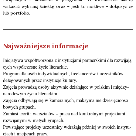
wska­zać wybra­ną ścież­kę oraz – jeśli to moż­li­we – dołą­czyć cv
lub port­fo­lio.
Naj­waż­niej­sze infor­ma­cje
Ini­cja­ty­wa współ­two­rzo­na z insty­tu­cja­mi part­ner­ski­mi dla roz­wi­ja­ją­
cych współ­cze­sne życie lite­rac­kie.
Pro­gram dla osób indy­wi­du­al­nych, fre­elan­ce­rów i uczest­ni­ków
dele­go­wa­nych przez insty­tu­cje kul­tu­ry.
Zaję­cia pro­wa­dzą oso­by aktyw­nie dzia­ła­ją­ce w pol­skim i mię­dzy­
na­ro­do­wym życiu lite­rac­kim.
Zaję­cia odby­wa­ją się w kame­ral­nych, mak­sy­mal­nie dzie­się­cio­oso­
bo­wych gru­pach.
Zamiast teo­rii i warsz­ta­tów – pra­ca nad kon­kret­ny­mi pro­jek­ta­mi
roz­wi­ja­ny­mi w małych gru­pach.
Powsta­ją­ce pro­jek­ty uczest­ni­cy wdra­ża­ją póź­niej w swo­ich insty­tu­
cjach i miej­scach pra­cy.