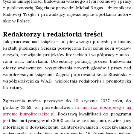
tycz­ne umie­jęt­no­ści budo­wa­nia wła­sne­go sty­lu roz­mo­wy i pra­cy
z publicz­no­ścią. Zaję­cia popro­wa­dzi Michał Nogaś – dzien­ni­karz
Radio­wej Trój­ki i pro­wa­dzą­cy naj­waż­niej­sze spo­tka­nia autor­
skie w Pol­sce.
Redak­to­rzy i redak­tor­ki tre­ści
Jak pra­co­wać nad książ­ką – od pierw­sze­go pomy­słu po final­ny
kształt publi­ka­cji? Ścież­ka poświę­co­na two­rze­niu serii wydaw­
ni­czych, roz­wi­ja­niu pro­jek­tów lite­rac­kich i współ­pra­cy z auto­
ra­mi oraz autor­ka­mi. Uczest­ni­cy pozna­ją pro­ces budo­wa­nia
ofer­ty wydaw­ni­czej, wyszu­ki­wa­nia nowych gło­sów i pra­cy nad
współ­cze­sny­mi książ­ka­mi. Zaję­cia popro­wa­dzi Beata Sta­siń­ska –
współ­za­ło­ży­ciel­ka W.A.B., wie­lo­let­nia redak­tor­ka i pro­mo­tor­ka
lite­ra­tu­ry.
Zgło­sze­nia moż­na prze­sy­łać do 10 stycz­nia 2027 roku, do
godzi­ny 23:59, za pośred­nic­twem
for­mu­la­rza dostęp­ne­go na
stro­nie biuroliterackie.pl
. Pod­sta­wą kwa­li­fi­ka­cji do pro­gra­mu
jest list moty­wa­cyj­ny (do 3000 zna­ków ze spa­cja­mi), zawie­ra­ją­cy
infor­ma­cje o doświad­cze­niu, zain­te­re­so­wa­niach i ocze­ki­wa­niach
zwią­za­nych z udzia­łem w pro­gra­mie. W for­mu­la­rzu nale­ży