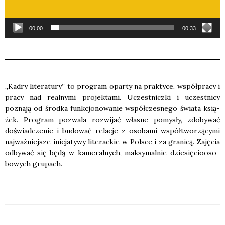
00:00
00:33
„Kadry lite­ra­tu­ry” to pro­gram opar­ty na prak­ty­ce, współ­pra­cy i
pra­cy nad real­ny­mi pro­jek­ta­mi. Uczest­nicz­ki i uczest­ni­cy
pozna­ją od środ­ka funk­cjo­no­wa­nie współ­cze­sne­go świa­ta ksią­
żek. Pro­gram pozwa­la roz­wi­jać wła­sne pomy­sły, zdo­by­wać
doświad­cze­nie i budo­wać rela­cje z oso­ba­mi współ­two­rzą­cy­mi
naj­waż­niej­sze ini­cja­ty­wy lite­rac­kie w Pol­sce i za gra­ni­cą. Zaję­cia
odby­wać się będą w kame­ral­nych, mak­sy­mal­nie dzie­się­cio­oso­
bo­wych gru­pach.