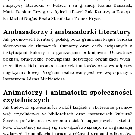
ini­cja­ty­wy lite­rac­kie w Pol­sce i za gra­ni­cą: Joan­na Bana­siak,
Maria Deskur, Grze­gorz Jędrek i Paweł Żuk, Kata­rzy­na Konop­
ka, Michał Nogaś, Beata Sta­siń­ska i Tomek Frycz.
Amba­sa­do­rzy i amba­sa­dor­ki lite­ra­tu­ry
Jak pro­mo­wać lite­ra­tu­rę pol­ską poza gra­ni­ca­mi kra­ju? Ścież­ka
skie­ro­wa­na do tłu­ma­czek, tłu­ma­czy oraz osób zwią­za­nych z
insty­tu­cja­mi kul­tu­ry i orga­ni­za­cja­mi polo­nij­ny­mi. Uczest­ni­cy
pozna­ją prak­tycz­ne roz­wią­za­nia doty­czą­ce orga­ni­za­cji wyda­
rzeń lite­rac­kich, pro­mo­cji auto­rek i auto­rów oraz współ­pra­cy
mię­dzy­na­ro­do­wej. Pro­gram reali­zo­wa­ny jest we współ­pra­cy z
Insty­tu­tem Ada­ma Mic­kie­wi­cza.
Ani­ma­to­rzy i ani­ma­tor­ki spo­łecz­no­ści
czy­tel­ni­czych
Jak budo­wać spo­łecz­no­ści wokół ksią­żek i sku­tecz­nie pro­mo­
wać czy­tel­nic­two w biblio­te­kach oraz insty­tu­cjach kul­tu­ry?
Ścież­ka poświę­co­na two­rze­niu dzia­łań anga­żu­ją­cych czy­tel­ni­
ków. Uczest­ni­cy nauczą się roz­wią­zań zwią­za­nych z orga­ni­za­cją
wyda­rzeń, komu­ni­ka­cją i pra­cą z róż­ny­mi gru­pa­mi odbior­ców.