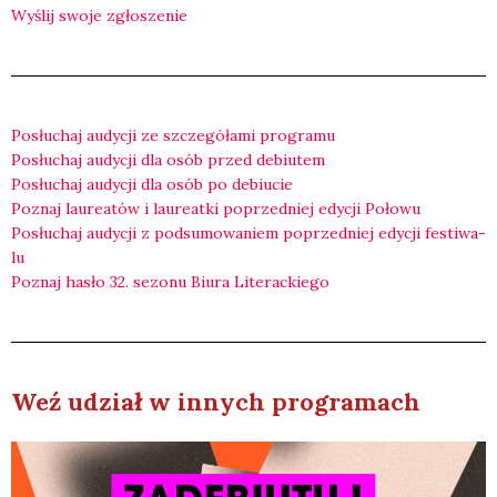
Wyślij swo­je zgło­sze­nie
Posłu­chaj audy­cji ze szcze­gó­ła­mi pro­gra­mu
Posłu­chaj audy­cji dla osób przed debiu­tem
Posłu­chaj audy­cji dla osób po debiu­cie
Poznaj lau­re­atów i lau­re­at­ki poprzed­niej edy­cji Poło­wu
Posłu­chaj audy­cji z pod­su­mo­wa­niem poprzed­niej edy­cji festi­wa­
lu
Poznaj hasło 32. sezo­nu Biu­ra Lite­rac­kie­go
Weź udział w innych pro­gra­mach