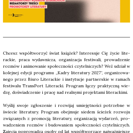
Chcesz współ­two­rzyć świat ksią­żek? Inte­re­su­je Cię życie lite­
rac­kie, pra­ca wydaw­ni­cza, orga­ni­za­cja festi­wa­li, pro­wa­dze­nie
roz­mów i ani­mo­wa­nie spo­łecz­no­ści czy­tel­ni­czych? Weź udział w
kolej­nej edy­cji pro­gra­mu „Kadry lite­ra­tu­ry 2027”, orga­ni­zo­wa­
ne­go przez Biu­ro Lite­rac­kie i insty­tu­cje part­ner­skie w ramach
festi­wa­lu Trans­Port Lite­rac­ki. Pro­gram łączy prak­tycz­ną wie­
dzę, doświad­cze­nie i pra­cę nad real­ny­mi pro­jek­ta­mi lite­rac­ki­mi.
Wyślij swo­je zgło­sze­nie i roz­wi­jaj umie­jęt­no­ści potrzeb­ne w
świe­cie lite­ra­tu­ry. Pro­gram obej­mu­je sie­dem ście­żek roz­wo­ju
zwią­za­nych z pro­mo­cją lite­ra­tu­ry, orga­ni­za­cją wyda­rzeń, pro­
wa­dze­niem roz­mów i budo­wa­niem spo­łecz­no­ści czy­tel­ni­czych.
Zaję­cia popro­wa­dzą oso­by od lat współ­two­rzą­ce naj­waż­niej­sze