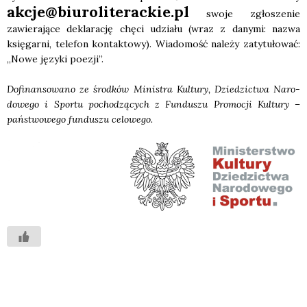
akcje@biuroliterackie.pl
swo­je zgło­sze­nie
zawie­ra­ją­ce dekla­ra­cję chę­ci udzia­łu (wraz z dany­mi: nazwa
księ­gar­ni, tele­fon kon­tak­to­wy). Wia­do­mość nale­ży zaty­tu­ło­wać:
„Nowe języ­ki poezji”.
Dofi­nan­so­wa­no ze środ­ków Mini­stra Kul­tu­ry, Dzie­dzic­twa Naro­
do­we­go i Spor­tu pocho­dzą­cych z Fun­du­szu Pro­mo­cji Kul­tu­ry –
pań­stwo­we­go fun­du­szu celo­we­go.