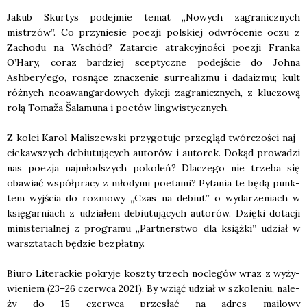
Jakub Skur­tys podej­mie temat „Nowych zagra­nicz­nych
mistrzów”. Co przy­nie­sie poezji pol­skiej odwró­ce­nie oczu z
Zacho­du na Wschód? Zatar­cie atrak­cyj­no­ści poezji Fran­ka
O’Hary, coraz bar­dziej scep­tycz­ne podej­ście do Joh­na
Ashbery’ego, rosną­ce zna­cze­nie sur­re­ali­zmu i dada­izmu; kult
róż­nych neo­awan­gar­do­wych dyk­cji zagra­nicz­nych, z klu­czo­wą
rolą Toma­ža Šala­mu­na i poetów lin­gwi­stycz­nych.
Z kolei Karol Mali­szew­ski przy­go­tu­je prze­gląd twór­czo­ści naj­
cie­kaw­szych debiu­tu­ją­cych auto­rów i auto­rek. Dokąd pro­wa­dzi
nas poezja naj­młod­szych poko­leń? Dla­cze­go nie trze­ba się
oba­wiać współ­pra­cy z mło­dy­mi poeta­mi? Pyta­nia te będą punk­
tem wyj­ścia do roz­mo­wy „Czas na debiut” o wyda­rze­niach w
księ­gar­niach z udzia­łem debiu­tu­ją­cych auto­rów. Dzię­ki dota­cji
mini­ste­rial­nej z pro­gra­mu „Part­ner­stwo dla książ­ki” udział w
warsz­ta­tach będzie bez­płat­ny.
Biu­ro Lite­rac­kie pokry­je kosz­ty trzech noc­le­gów wraz z wyży­
wie­niem (23–26 czerw­ca 2021). By wziąć udział w szko­le­niu, nale­
ży do 15 czerw­ca prze­słać na adres mailo­wy