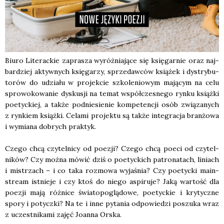
Biu­ro Lite­rac­kie zapra­sza wyróż­nia­ją­ce się księ­gar­nie oraz naj­
bar­dziej aktyw­nych księ­ga­rzy, sprze­daw­ców ksią­żek i dys­try­bu­
to­rów do udzia­łu w pro­jek­cie szko­le­nio­wym mają­cym na celu
spro­wo­ko­wa­nie dys­ku­sji na temat współ­cze­sne­go ryn­ku książ­ki
poetyc­kiej, a tak­że pod­nie­sie­nie kom­pe­ten­cji osób zwią­za­nych
z ryn­kiem książ­ki. Cela­mi pro­jek­tu są tak­że inte­gra­cja bran­żo­wa
i wymia­na dobrych prak­tyk.
Cze­go chcą czy­tel­ni­cy od poezji? Cze­go chcą poeci od czy­tel­
ni­ków? Czy moż­na mówić dziś o poetyc­kich patro­na­tach, liniach
i mistrzach – i co taka roz­mo­wa wyja­śnia? Czy poetyc­ki main­
stre­am ist­nie­je i czy ktoś do nie­go aspi­ru­je? Jaką war­tość dla
poezji mają róż­ni­ce świa­to­po­glą­do­we, poetyc­kie i kry­tycz­ne
spo­ry i potycz­ki? Na te i inne pyta­nia odpo­wie­dzi poszu­ka wraz
z uczest­ni­ka­mi zajęć Joan­na Orska.