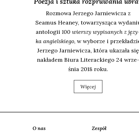
Poezja i sztuka rozpruwania ubr
Roz­mo­wa Jerze­go Jar­nie­wi­cza z
Seamus Heaney, towa­rzy­szą­ca wyda­ni
anto­lo­gii
100 wier­szy wypi­sa­nych z języ
ka angiel­skie­go
, w wybo­rze i prze­kła­dzi
Jerze­go Jar­nie­wi­cza, któ­ra uka­za­ła się
nakła­dem Biu­ra Lite­rac­kie­go 24 wrze
śnia 2018 roku.
Więcej
O nas
Zespół