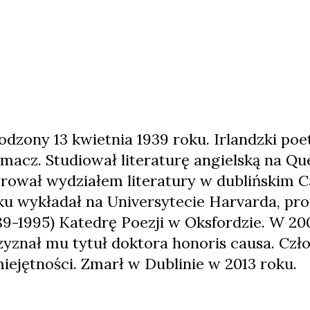
odzony 13 kwietnia 1939 roku. Irlandzki poet
umacz. Studiował literaturę angielską na Que
erował wydziałem literatury w dublińskim C
ku wykładał na Universytecie Harvarda, pr
89-1995) Katedrę Poezji w Oksfordzie. W 20
zyznał mu tytuł doktora honoris causa. Czł
iejętności. Zmarł w Dublinie w 2013 roku.