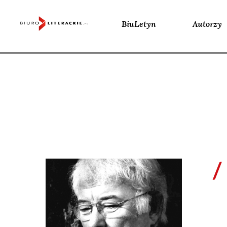
BiuLetyn
Autorzy
Skip
to
content