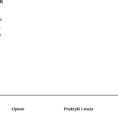
ań
u
­
e
­
Opinie
Praktyki i staże