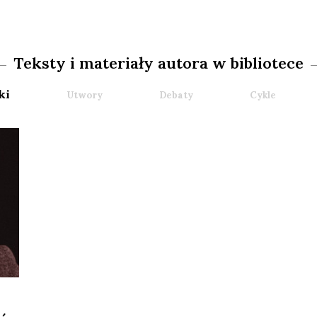
Teksty i materiały autora w bibliotece
ki
Utwory
Debaty
Cykle