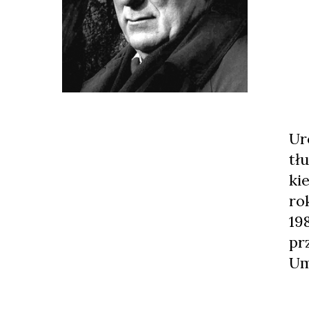
Ur
tł
ki
ro
19
pr
Um