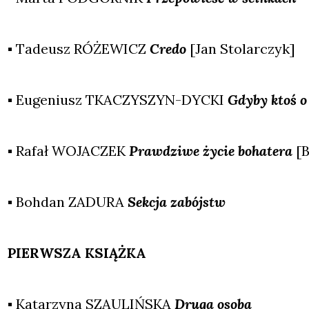
▪ Tade­usz RÓŻEWICZ
Cre­do
[Jan Sto­lar­czyk]
▪ Euge­niusz TKACZYSZYN-DYCKI
Gdy­by ktoś 
▪ Rafał WOJACZEK
Praw­dzi­we życie boha­te­ra
[B
▪ Boh­dan ZADURA
Sek­cja zabójstw
PIERWSZA KSIĄŻKA
▪ Kata­rzy­na SZAULIŃSKA
Dru­ga oso­ba