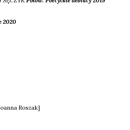
ub SĘCZYK
Połów. Poetyc­kie debiu­ty 2019
ne 2020
Joan­na Roszak]