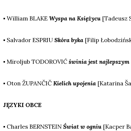
▪ Wil­liam BLAKE
Wyspa na Księ­ży­cu
[Tade­usz 
▪ Salva­dor ESPRIU
S
kóra byka
[Filip Łobo­dziń­s
▪ Mirol­jub TODOROVIĆ
świ­nia jest naj­lep­szy
▪ Oton ŽUPANČIČ
Kie­lich upo­je­nia
[Kata­ri­na Š
JĘZYKI OBCE
▪ Char­les BERNSTEIN
Świat w ogniu
[Kac­per B