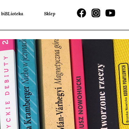
biBLioteka
Sklep