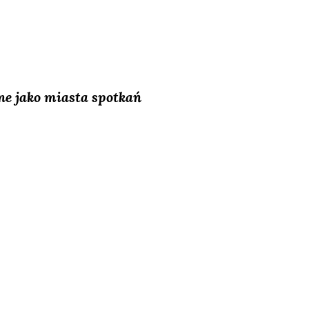
em­ne jako mia­sta spo­tkań