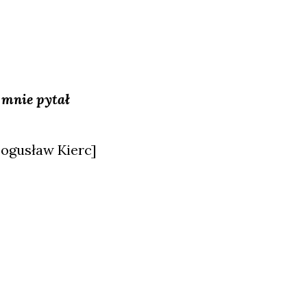
o mnie pytał
ogu­sław Kierc]