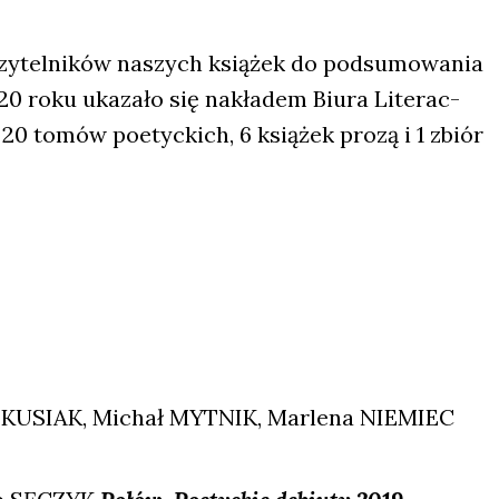
zy­tel­ni­ków naszych ksią­żek do pod­su­mo­wa­nia
020 roku uka­za­ło się nakła­dem Biu­ra Lite­rac­
 20 tomów poetyc­kich, 6 ksią­żek pro­zą i 1 zbiór
 KUSIAK, Michał MYTNIK, Mar­le­na NIEMIEC