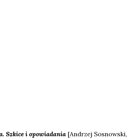
a. Szki­ce i opo­wia­da­nia
[Andrzej Sosnow­ski,