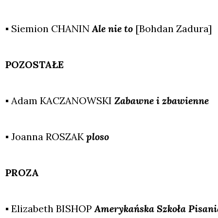
▪ Sie­mion CHANIN
Ale nie to
[Boh­dan Zadu­ra]
POZOSTAŁE
▪ Adam KACZANOWSKI
Zabaw­ne i zba­wien­ne
▪ Joan­na ROSZAK
plo­so
PROZA
▪ Eli­za­beth BISHOP
Ame­ry­kań­ska Szko­ła Pisa­ni