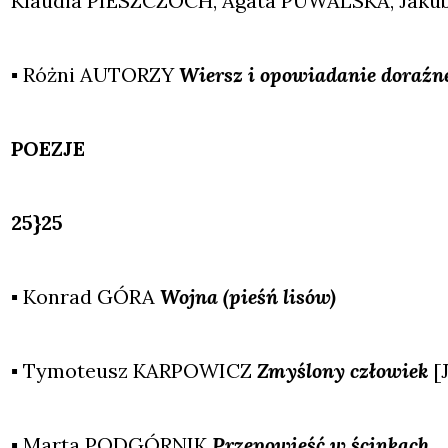
Klau­dia PIESZCZOCH, Aga­ta PUWALSKA, Jak
▪ Róż­ni AUTORZY
Wiersz i opo­wia­da­nie doraź­
POEZJE
25}25
▪ Kon­rad GÓRA
Woj­na (pieśń lisów)
▪ Tymo­te­usz KARPOWICZ
Zmy­ślo­ny czło­wiek
[
▪ Mar­ta PODGÓRNIK
Prze­po­wieść w ścin­kach