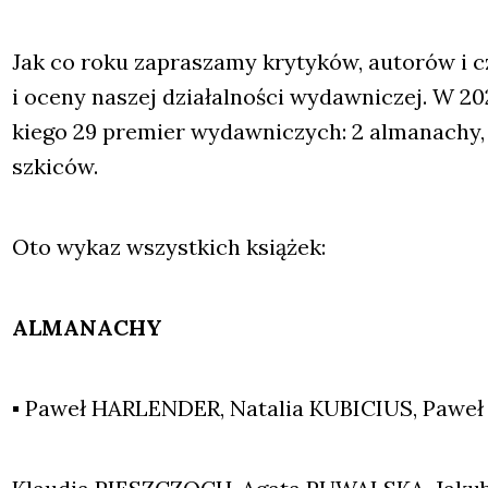
Jak co roku zapra­sza­my kry­ty­ków, auto­rów i c
i oce­ny naszej dzia­łal­no­ści wydaw­ni­czej. W 2
kie­go 29 pre­mier wydaw­ni­czych: 2 alma­na­chy,
szki­ców.
Oto wykaz wszyst­kich ksią­żek:
ALMANACHY
▪ Paweł HARLENDER, Nata­lia KUBICIUS, Paweł