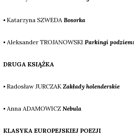
▪ Kata­rzy­na SZWEDA
Bosor­ka
▪ Alek­san­der TROJANOWSKI
Par­kin­gi pod­zi
DRUGA KSIĄŻKA
▪ Rado­sław JURCZAK
Zakła­dy holen­der­skie
▪ Anna ADAMOWICZ
Nebu­la
KLASYKA EUROPEJSKIEJ POEZJI