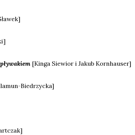
Sła­wek]
ki]
m pły­wa­kiem
[Kin­ga Sie­wior i Jakub Korn­hau­ser]
ala­mun-Bie­drzyc­ka]
art­czak]