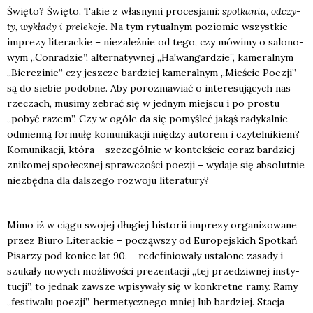
Świę­to? Świę­to. Takie z wła­sny­mi pro­ce­sja­mi:
spo­tka­nia, odczy­
ty, wykła­dy i pre­lek­cje.
Na tym rytu­al­nym pozio­mie wszyst­kie
impre­zy lite­rac­kie – nie­za­leż­nie od tego, czy mówi­my o salo­no­
wym „Con­ra­dzie”, alter­na­tyw­nej „Ha!wangardzie”, kame­ral­nym
„Bie­re­zi­nie” czy jesz­cze bar­dziej kame­ral­nym „Mie­ście Poezji” –
są do sie­bie podob­ne. Aby poroz­ma­wiać o inte­re­su­ją­cych nas
rze­czach, musi­my zebrać się w jed­nym miej­scu i po pro­stu
„pobyć razem”. Czy w ogó­le da się pomy­śleć jakąś rady­kal­nie
odmien­ną for­mu­łę komu­ni­ka­cji mię­dzy auto­rem i czy­tel­ni­kiem?
Komu­ni­ka­cji, któ­ra – szcze­gól­nie w kon­tek­ście coraz bar­dziej
zni­ko­mej spo­łecz­nej spraw­czo­ści poezji – wyda­je się abso­lut­nie
nie­zbęd­na dla dal­sze­go roz­wo­ju lite­ra­tu­ry?
Mimo iż w cią­gu swo­jej dłu­giej histo­rii impre­zy orga­ni­zo­wa­ne
przez Biu­ro Lite­rac­kie – począw­szy od Euro­pej­skich Spo­tkań
Pisa­rzy pod koniec lat 90. – rede­fi­nio­wa­ły usta­lo­ne zasa­dy i
szu­ka­ły nowych moż­li­wo­ści pre­zen­ta­cji „tej prze­dziw­nej insty­
tu­cji”, to jed­nak zawsze wpi­sy­wa­ły się w kon­kret­ne ramy. Ramy
„festi­wa­lu poezji”, her­me­tycz­ne­go mniej lub bar­dziej. Sta­cja