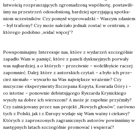
łatwo­ścią roz­pra­sza­ją­cych zgro­ma­dzo­ną wspól­no­tę, posta­wi­li­
śmy na prze­strzeń odosob­nio­ną, bar­dziej sprzy­ja­ją­cą spo­tka­
niom uczest­ni­ków. Czy pomysł wypro­wadz­ki – Waszym zda­niem
– był tra­fio­ny? Czy może nale­ża­ło jed­nak zostać w cen­trum, z
któ­re­go podob­no „widać wię­cej”?
Powspo­mi­naj­my. Inte­re­su­je nas, któ­re z wyda­rzeń szcze­gól­nie
zapa­dło Wam w pamięć, któ­re z pane­li dys­ku­syj­nych porwa­ły
was naj­bar­dziej, a o któ­rych – prze­ciw­nie – wole­li­by­ście raczej
zapo­mnieć. Dalej: któ­re z autor­skich czy­tań – a było ich prze­
cież nie­ma­ło – wywar­ło na Was naj­więk­sze wra­że­nie? Czy
muzycz­ne eks­pe­ry­men­ty Szcze­pa­na Kopy­ta, Kon­ra­da Góry i –
co istot­ne – ponow­nie debiu­tu­ją­ce­go Ryszar­da Kry­nic­kie­go
wyszły na dobre ich wier­szom? A może je zupeł­nie przy­ćmi­ły?
Czy zaini­cjo­wa­ny przez nas pro­jekt „Nowych gło­sów”, zarów­no
tych z Pol­ski, jak i z Euro­py wyda­je się Wam waż­ny i cie­ka­wy?
Któ­rych z zapro­szo­nych zagra­nicz­nych auto­rów powin­ni­śmy w
następ­nych latach szcze­gól­nie pro­mo­wać i wspie­rać?