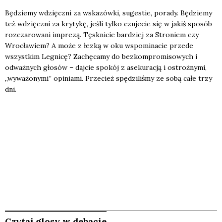
Będzie­my wdzięcz­ni za wska­zów­ki, suge­stie, pora­dy. Będzie­my
też wdzięcz­ni za kry­ty­kę, jeśli tyl­ko czu­je­cie się w jakiś spo­sób
roz­cza­ro­wa­ni impre­zą. Tęsk­ni­cie bar­dziej za Stro­niem czy
Wro­cła­wiem? A może z łez­ką w oku wspo­mi­na­cie przede
wszyst­kim Legni­cę? Zachę­ca­my do bez­kom­pro­mi­so­wych i
odważ­nych gło­sów – daj­cie spo­kój z ase­ku­ra­cją i ostroż­ny­mi,
„wywa­żo­ny­mi” opi­nia­mi. Prze­cież spę­dzi­li­śmy ze sobą całe trzy
dni.
Czytaj glosy w debacie