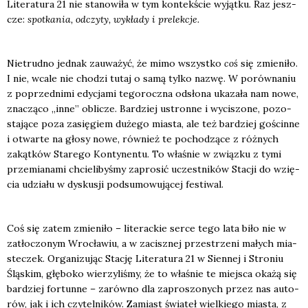
Lite­ra­tu­ra 21 nie sta­no­wi­ła w tym kon­tek­ście wyjąt­ku. Raz jesz­
cze:
spo­tka­nia, odczy­ty, wykła­dy i pre­lek­cje.
Nie­trud­no jed­nak zauwa­żyć, że mimo wszyst­ko
coś
się zmie­ni­ło.
I nie, wca­le nie cho­dzi tutaj o samą tyl­ko nazwę. W porów­na­niu
z poprzed­ni­mi edy­cja­mi tego­rocz­na odsło­na uka­za­ła nam nowe,
zna­czą­co „inne” obli­cze. Bar­dziej ustron­ne i wyci­szo­ne, pozo­
sta­ją­ce poza zasię­giem duże­go mia­sta, ale też bar­dziej gościn­ne
i otwar­te na gło­sy nowe, rów­nież te pocho­dzą­ce z róż­nych
zakąt­ków Sta­re­go Kon­ty­nen­tu. To wła­śnie w związ­ku z tymi
prze­mia­na­mi chcie­li­by­śmy zapro­sić uczest­ni­ków Sta­cji do wzię­
cia udzia­łu w dys­ku­sji pod­su­mo­wu­ją­cej festi­wal.
Coś się zatem zmie­ni­ło – lite­rac­kie ser­ce tego lata biło nie w
zatło­czo­nym Wro­cła­wiu, a w zacisz­nej prze­strze­ni małych mia­
ste­czek. Orga­ni­zu­jąc Sta­cję Lite­ra­tu­ra 21 w Sien­nej i Stro­niu
Ślą­skim, głę­bo­ko wie­rzy­li­śmy, że to wła­śnie te miej­sca oka­żą się
bar­dziej for­tun­ne – zarów­no dla zapro­szo­nych przez nas auto­
rów, jak i ich czy­tel­ni­ków. Zamiast świa­teł wiel­kie­go mia­sta, z