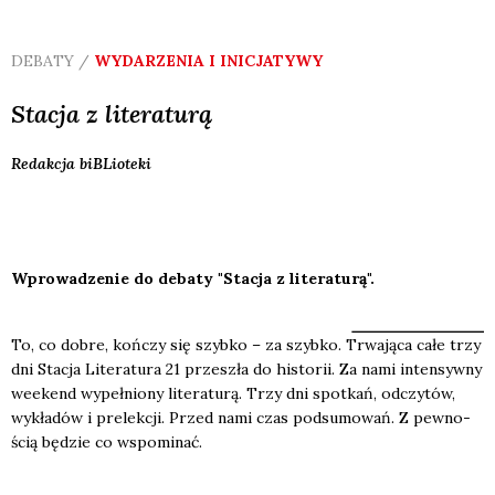
DEBATY /
WYDARZENIA I INICJATYWY
Stacja z literaturą
Redakcja
biBLioteki
Wprowadzenie do debaty "Stacja z literaturą".
To, co dobre, koń­czy się szyb­ko – za szyb­ko. Trwa­ją­ca całe trzy
dni Sta­cja Lite­ra­tu­ra 21 prze­szła do histo­rii. Za nami inten­syw­ny
week­end wypeł­nio­ny lite­ra­tu­rą. Trzy dni spo­tkań, odczy­tów,
wykła­dów i pre­lek­cji. Przed nami czas pod­su­mo­wań. Z pew­no­
ścią będzie co wspo­mi­nać.