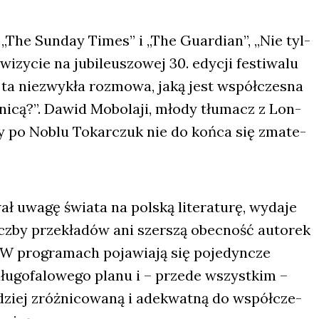
, „The Sun­day Times” i „The Guar­dian”, „Nie tyl­
zy­cie na jubi­le­uszo­wej 30. edy­cji festi­wa­lu
 ta nie­zwy­kła roz­mo­wa, jaką jest współ­cze­sna
­ni­cą?”. Dawid Mobo­la­ji, mło­dy tłu­macz z Lon­
dy po Noblu Tokar­czuk nie do koń­ca się zma­te­
wa­gę świa­ta na pol­ską lite­ra­tu­rę, wyda­je
licz­by prze­kła­dów ani szer­szą obec­ność auto­rek
. W pro­gra­mach poja­wia­ją się poje­dyn­cze
dłu­go­fa­lo­we­go pla­nu i – przede wszyst­kim –
­dziej zróż­ni­co­wa­ną i ade­kwat­ną do współ­cze­