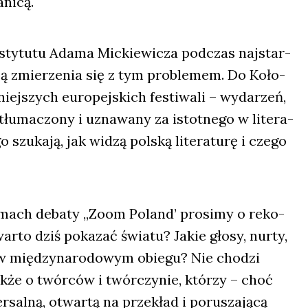
ni­cą.
sty­tu­tu Ada­ma Mic­kie­wi­cza pod­czas naj­star­
ró­bą zmie­rze­nia się z tym pro­ble­mem. Do Koło­
­niej­szych euro­pej­skich festi­wa­li – wyda­rzeń,
 tłu­ma­czo­ny i uzna­wa­ny za istot­ne­go w lite­ra­
 szu­ka­ją, jak widzą pol­ską lite­ra­tu­rę i cze­go
amach deba­ty „Zoom Poland’ pro­si­my o reko­
r­to dziś poka­zać świa­tu? Jakie gło­sy, nur­ty,
 w mię­dzy­na­ro­do­wym obie­gu? Nie cho­dzi
k­że o twór­ców i twór­czy­nie, któ­rzy – choć
er­sal­ną, otwar­tą na prze­kład i poru­sza­ją­cą