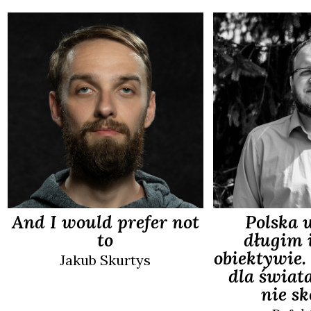
And I would prefer not
Polska 
to
długim 
obiektywie
Jakub
Skurtys
dla świata
nie s