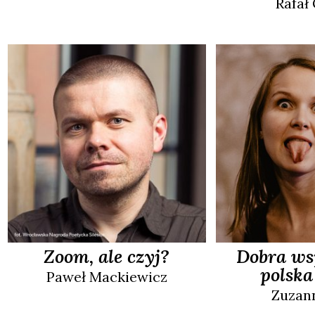
Rafał
Zoom, ale czyj?
Dobra ws
polska
Paweł
Mackiewicz
Zuzan