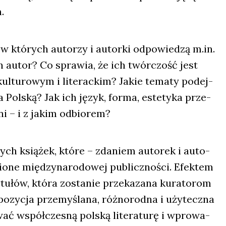
.
, w któ­rych auto­rzy i autor­ki odpo­wie­dzą m.in.
en autor? Co spra­wia, że ich twór­czość jest
kul­tu­ro­wym i lite­rac­kim? Jakie tema­ty podej­
Pol­ską? Jak ich język, for­ma, este­ty­ka prze­
e­ni – i z jakim odbio­rem?
ych ksią­żek, któ­re – zda­niem auto­rek i auto­
­ne mię­dzy­na­ro­do­wej publicz­no­ści. Efek­tem
u­łów, któ­ra zosta­nie prze­ka­za­na kura­to­rom
o­zy­cja prze­my­śla­na, róż­no­rod­na i uży­tecz­na
ać współ­cze­sną pol­ską lite­ra­tu­rę i wpro­wa­