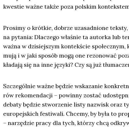
kwe­stie waż­ne tak­że poza pol­skim kon­tek­stem
Pro­si­my o krót­kie, dobrze uza­sad­nio­ne tek­sty
na pyta­nia: Dla­cze­go wła­śnie ta autor­ka lub t
waż­na w dzi­siej­szym kon­tek­ście spo­łecz­nym, 
mu­ją i w jaki spo­sób mogą one rezo­no­wać poza 
kła­da­ją się na inne języ­ki? Czy są już tłu­ma­cz
Szcze­gól­nie waż­ne będzie wska­za­nie kon­kret­n
rów reko­men­da­cji – powin­ny zostać udo­stęp­nio
deba­ty będzie stwo­rze­nie listy nazwisk oraz tyt
euro­pej­skich festi­wa­li. Chce­my, by była to pro­p
– narzę­dzie pra­cy dla tych, któ­rzy chcą odkry­w