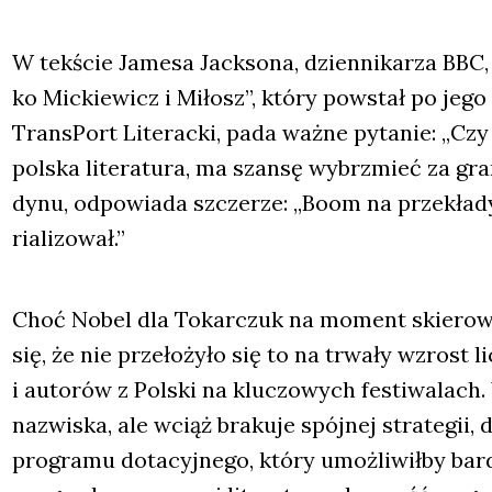
W tek­ście Jame­sa Jack­so­na, dzien­ni­ka­rza BBC
ko Mic­kie­wicz i Miłosz”, któ­ry powstał po jego wi
Trans­Port Lite­rac­ki, pada waż­ne pyta­nie: „Czy
pol­ska lite­ra­tu­ra, ma szan­sę wybrzmieć za gra
dy­nu, odpo­wia­da szcze­rze: „Boom na prze­kła­
ria­li­zo­wał.”
Choć Nobel dla Tokar­czuk na moment skie­ro­wał u
się, że nie prze­ło­ży­ło się to na trwa­ły wzrost 
i auto­rów z Pol­ski na klu­czo­wych festi­wa­lach
nazwi­ska, ale wciąż bra­ku­je spój­nej stra­te­gii, 
pro­gra­mu dota­cyj­ne­go, któ­ry umoż­li­wił­by bar