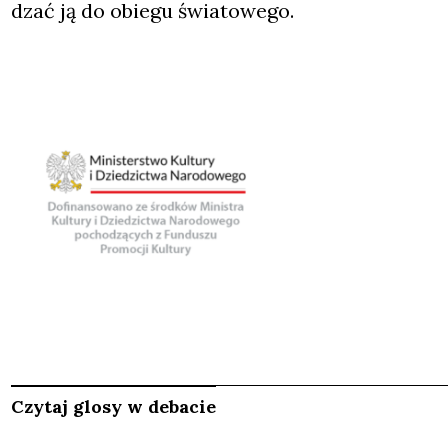
dzać ją do obie­gu świa­to­we­go.
Czytaj glosy w debacie