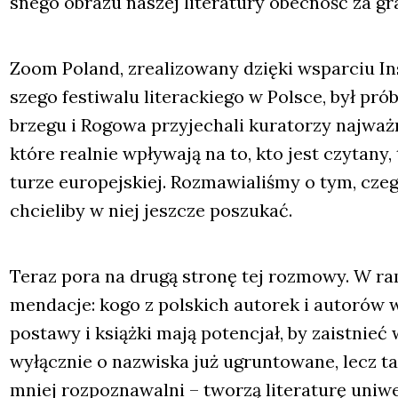
sne­go obra­zu naszej lite­ra­tu­ry obec­ność za gra­
Zoom Poland, zre­ali­zo­wa­ny dzię­ki wspar­ciu In
sze­go festi­wa­lu lite­rac­kie­go w Pol­sce, był p
brze­gu i Rogo­wa przy­je­cha­li kura­to­rzy naj­waż
któ­re real­nie wpły­wa­ją na to, kto jest czy­ta­ny,
tu­rze euro­pej­skiej. Roz­ma­wia­li­śmy o tym, cze­go
chcie­li­by w niej jesz­cze poszu­kać.
Teraz pora na dru­gą stro­nę tej roz­mo­wy. W r
men­da­cje: kogo z pol­skich auto­rek i auto­rów wa
posta­wy i książ­ki mają poten­cjał, by zaist­nieć
wyłącz­nie o nazwi­ska już ugrun­to­wa­ne, lecz ta
mniej roz­po­zna­wal­ni – two­rzą lite­ra­tu­rę uni­w