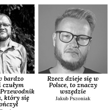
w bardzo
Rzecz dzieje się w
i czułym
Polsce, to znaczy
. Przewodnik
wszędzie
, który się
Jakub
Pszoniak
kończył