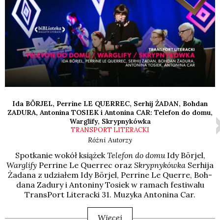
Ida BÖRJEL, Perrine LE QUERREC, Serhij ŻADAN, Bohdan
ZADURA, Antonina TOSIEK i Antonina CAR: Telefon do domu,
Warglify, Skrypnykówka
TRANSPORT LITERACKI
Różni Autorzy
Spo­tka­nie wokół ksią­żek
Tele­fon do domu
Idy Bör­jel,
War­gli­fy
Per­ri­ne Le Quer­rec oraz
Skryp­ny­ków­ka
Ser­hi­ja
Żada­na z udzia­łem Idy Bör­jel, Per­ri­ne Le Quer­re, Boh­
da­na Zadu­ry i Anto­ni­ny Tosiek w ramach festi­wa­lu
Trans­Port Lite­rac­ki 31. Muzy­ka Anto­ni­na Car.
Więcej