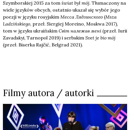
Szymborskiej 2015 za tom
świat był mój
. Tłumaczony na
wiele języków obcych, ostatnio ukazał się wybór jego
poezji w języku rosyjskim
Месса
Лядзинского
(
Msza
Ladzińskiego
, przeł. Siergiej Moreino, Moskwa 2017),
tom w języku ukraińskim
Світ належав мені
(przeł. Iurii
Zavadskyi, Tarnopol 2019
)
i serbskim
Svet je bio mój
(przeł. Biserka Rajčić, Belgrad 2021).
Filmy autora / autorki