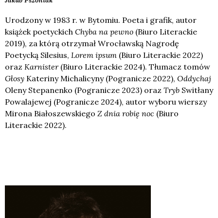
Jakub
Pszoniak
Urodzony w 1983 r. w Bytomiu. Poeta i grafik, autor
książek poetyckich
Chyba na pewno
(Biuro Literackie
2019), za którą otrzymał Wrocławską Nagrodę
Poetycką Silesius,
Lorem ipsum
(Biuro Literackie 2022)
oraz
Karnister
(Biuro Literackie 2024). Tłumacz tomów
Głosy
Kateriny Michalicyny (Pogranicze 2022),
Oddychaj
Oleny Stepanenko (Pogranicze 2023) oraz
Tryb
Switłany
Powalajewej (Pogranicze 2024), autor wyboru wierszy
Mirona Białoszewskiego
Z dnia robię noc
(Biuro
Literackie 2022).