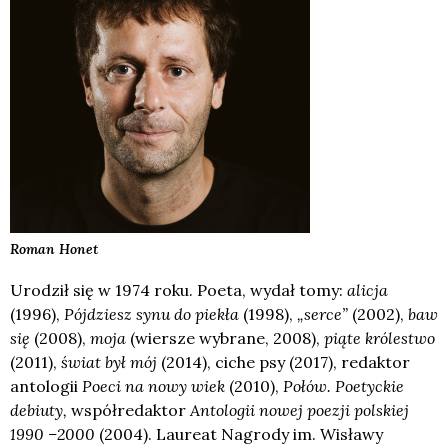
Roman
Honet
Urodził się w 1974 roku. Poeta, wydał tomy:
alicja
(1996),
Pójdziesz synu do piekła
(1998),
„serce”
(2002),
baw
się
(2008),
moja
(wiersze wybrane, 2008),
piąte królestwo
(2011),
świat był mój
(2014),
ciche psy
(2017), redaktor
antologii
Poeci na nowy wiek
(2010),
Połów. Poetyckie
debiuty,
współredaktor
Antologii nowej poezji polskiej
1990 –2000
(2004). Laureat Nagrody im. Wisławy