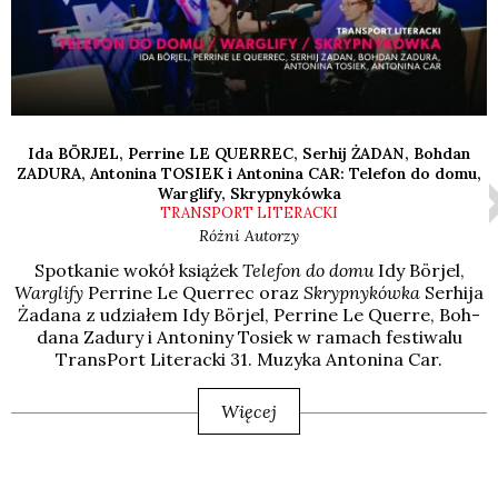
Ida BÖRJEL, Perrine LE QUERREC, Serhij ŻADAN, Bohdan
ZADURA, Antonina TOSIEK i Antonina CAR: Telefon do domu,
Warglify, Skrypnykówka
TRANSPORT LITERACKI
Różni Autorzy
Spo­tka­nie wokół ksią­żek
Tele­fon do domu
Idy Bör­jel,
War­gli­fy
Per­ri­ne Le Quer­rec oraz
Skryp­ny­ków­ka
Ser­hi­ja
Żada­na z udzia­łem Idy Bör­jel, Per­ri­ne Le Quer­re, Boh­
da­na Zadu­ry i Anto­ni­ny Tosiek w ramach festi­wa­lu
Trans­Port Lite­rac­ki 31. Muzy­ka Anto­ni­na Car.
Więcej