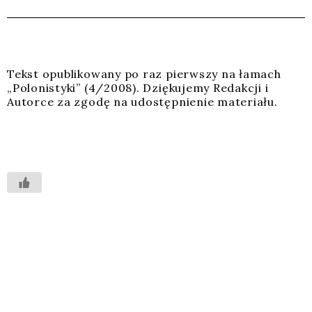
Tekst opu­bli­ko­wa­ny po raz pierw­szy na łamach
„Polo­ni­sty­ki” (4/2008). Dzię­ku­je­my Redak­cji i
Autor­ce za zgo­dę na udo­stęp­nie­nie mate­ria­łu.