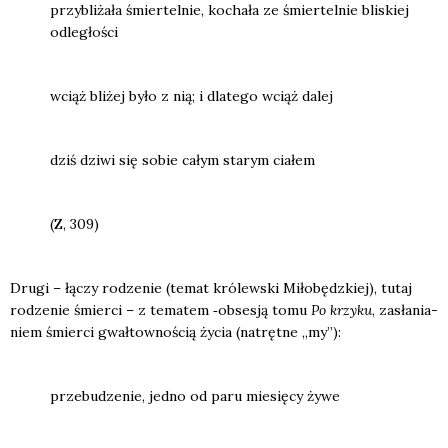
przy­bli­ża­ła śmier­tel­nie, kocha­ła ze śmier­tel­nie bli­skiej
odle­gło­ści
wciąż bli­żej było z nią; i dla­te­go wciąż dalej
dziś dzi­wi się sobie całym sta­rym cia­łem
(Z, 309)
Dru­gi – łączy rodze­nie (temat kró­lew­ski Miło­będz­kiej), tutaj
rodze­nie śmier­ci – z tema­tem ‑obse­sją tomu
Po krzy­ku
, zasła­nia­
niem śmier­ci gwał­tow­no­ścią życia (natręt­ne „my”):
prze­bu­dze­nie, jed­no od paru mie­się­cy żywe