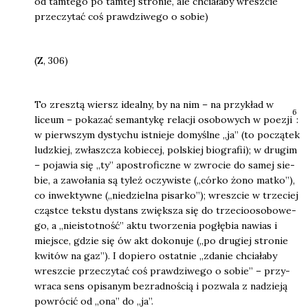
od tam­te­go po tam­tej stro­nie, ale chcia­ła­by wresz­cie
prze­czy­tać coś praw­dzi­we­go o sobie)
(Z, 306)
To zresz­tą wiersz ide­al­ny, by na nim – na przy­kład w
6
liceum – poka­zać seman­ty­kę rela­cji oso­bo­wych w poezji
:
w pierw­szym dys­ty­chu ist­nie­je domyśl­ne „ja” (to począ­tek
ludz­kiej, zwłasz­cza kobie­cej, pol­skiej bio­gra­fii); w dru­gim
– poja­wia się „ty” apo­stro­ficz­ne w zwro­cie do samej sie­
bie, a zawo­ła­nia są tyleż oczy­wi­ste („cór­ko żono mat­ko”),
co inwek­tyw­ne („nie­dziel­na pisar­ko”); wresz­cie w trze­ciej
czą­st­ce tek­stu dystans zwięk­sza się do trze­cio­oso­bo­we­
go, a „nie­istot­ność” aktu two­rze­nia pogłę­bia nawias i
miej­sce, gdzie się ów akt doko­nu­je („po dru­giej stro­nie
kwi­tów na gaz”). I dopie­ro ostat­nie „zda­nie chcia­ła­by
wresz­cie prze­czy­tać coś praw­dzi­we­go o sobie” – przy­
wra­ca sens opi­sa­nym bez­rad­no­ścią i pozwa­la z nadzie­ją
powró­cić od „ona” do „ja”.