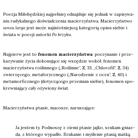
Poezja Miło­będz­kiej naj­peł­niej odnaj­du­je się jed­nak w zapi­sy­wa­
niu rady­kal­ne­go doświad­cze­nia macie­rzyń­stwa. Macie­rzyń­stwo
sen­su lar­go
jest może naj­istot­niej­szą kate­go­rią opi­su sie­bie i
świa­ta w poezji autor­ki
Po krzy­ku
.
Naj­pierw jest to
feno­men macie­rzyń­stwa
: poczy­na­nie i prze­
ka­zy­wa­nie życia doko­nu­ją­ce się wszę­dzie wokół, feno­men
macie­rzyń­stwa roślin­ne­go („Roślin­ne”, Z, 33; „Chlo­ro­fil”, Z, 34)
zwie­rzę­ce­go, meta­fo­rycz­ne­go („Naro­dze­nie z oczu”, Z, 40) i
meta­mor­ficz­ne­go (doty­czą­ce­go prze­mian sie­bie), feno­men spo­
krew­nia­ją­cy cały oży­wio­ny świat.
Macie­rzyń­stwa pta­sie, maco­sze, naru­sza­ją­ce:
Ja jestem ty. Pod­no­szę z zie­mi pta­sie jaj­ko, szu­kam gniaz­
da, z któ­re­go wypa­dło. Szu­ka­nie i myśle­nie pta­sią mat­ką.