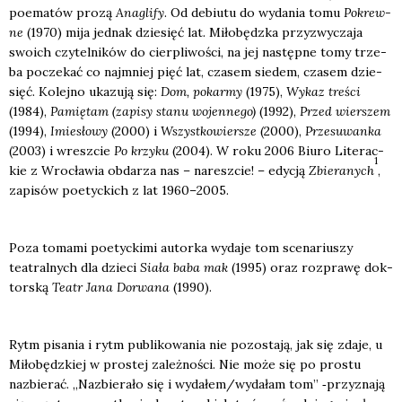
poema­tów pro­zą
Ana­gli­fy
. Od debiu­tu do wyda­nia tomu
Pokrew­
ne
(1970) mija jed­nak dzie­sięć lat. Miło­będz­ka przy­zwy­cza­ja
swo­ich czy­tel­ni­ków do cier­pli­wo­ści, na jej następ­ne tomy trze­
ba pocze­kać co naj­mniej pięć lat, cza­sem sie­dem, cza­sem dzie­
sięć. Kolej­no uka­zu­ją się:
Dom, pokar­my
(1975),
Wykaz tre­ści
(1984),
Pamię­tam (zapi­sy sta­nu wojen­ne­go)
(1992),
Przed wier­szem
(1994),
Imie­sło­wy
(2000) i
Wszyst­ko­wier­sze
(2000),
Prze­su­wan­ka
(2003) i wresz­cie
Po krzy­ku
(2004). W roku 2006 Biu­ro Lite­rac­
1
kie z Wro­cła­wia obda­rza nas – naresz­cie! – edy­cją
Zbie­ra­nych
,
zapi­sów poetyc­kich z lat 1960–2005.
Poza toma­mi poetyc­ki­mi autor­ka wyda­je tom sce­na­riu­szy
teatral­nych dla dzie­ci
Sia­ła baba mak
(1995) oraz roz­pra­wę dok­
tor­ską
Teatr Jana Dorwa­na
(1990).
Rytm pisa­nia i rytm publi­ko­wa­nia nie pozo­sta­ją, jak się zda­je, u
Miło­będz­kiej w pro­stej zależ­no­ści. Nie może się po pro­stu
nazbie­rać. „Nazbie­ra­ło się i wydałem/wydałam tom” ‑przy­zna­ją