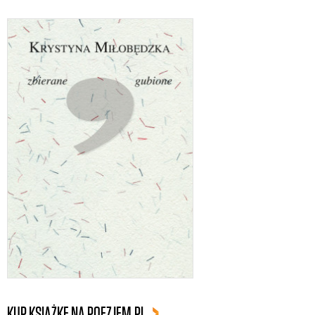
KUP KSIĄŻKĘ NA POEZJEM.PL