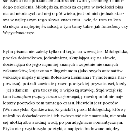
się czę­sto na spo­tka­niach autor­skich twór­cy śred­nie­go i mło­
de­go poko­le­nia. Miło­będz­ka, młod­sza czę­sto w świe­żo­ści pisa­
nia od młod­szych od niej o pół wie­ku, jest od nich jed­nak star­
sza w naj­lep­szym tego sło­wa zna­cze­niu – wie, że tom to kon­
struk­cja, a naj­le­piej świad­czą o tym tomy takie, jak
Imie­sło­wy
czy
Wszyst­ko­wier­sze
.
Rytm pisa­nia nie zale­ży tyl­ko od tego, co wewnątrz. Miło­będz­ka,
poet­ka dośrod­ko­wa, jedwab­ni­cza, sku­pia­ją­ca się na sło­wie,
docie­ra­ją­ca do jego naj­mniej zna­nych i zupeł­nie nie­zna­nych
zaka­mar­ków, koja­rzo­na z lin­gwi­zmem (jako swych ante­na­tów
wska­zu­je mię­dzy inny­mi Bole­sła­wa Leśmia­na i Tymo­te­usza Kar­
po­wi­cza), potra­fi zawie­sić pra­wo poetyc­kiej pry­wat­no­ści, kie­dy
– jej zda­niem – gra toczy się o więk­szą staw­kę. Stąd wziął się
tom
Pamię­tam (zapi­sy sta­nu wojen­ne­go)
, praw­do­po­dob­nie naj­
lep­szy poetyc­ko tom tam­te­go cza­su. Nie­wie­lu jest poetów
(Woro­szyl­ski, Rym­kie­wicz, Kry­nic­ki?), poza Miło­będz­ką, któ­rzy
unie­śli to doświad­cze­nie i ich twór­czość nie zmar­nia­ła, nie sta­ła
się ulot­ką albo siód­mą wodą po para­dyg­ma­cie roman­tycz­nym.
Ety­ka nie przy­tło­czy­ła poety­ki, a napię­cie budo­wa­ne mię­dzy