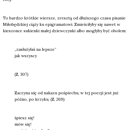
To bar­dzo krót­kie wier­sze, zresz­tą od dłuż­sze­go cza­su pisa­nie
Miło­będz­kiej cią­ży ku epi­gra­ma­to­wi. Zmie­ści­ły­by się nawet w
kie­szon­ce sukien­ki małej dziew­czyn­ki albo mogły­by być obo­lem:
„zasłu­ży­łaś na lep­sze”
jak wszy­scy
(Z, 307)
Zaczy­na się od naka­zu pośpie­chu, w tej poezji jest już
póź­no, po krzy­ku, (Z, 269):
śpiesz się!
mów się!