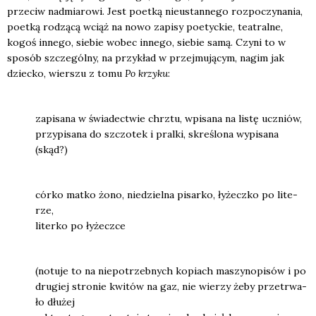
prze­ciw nad­mia­ro­wi. Jest poet­ką nie­ustan­ne­go roz­po­czy­na­nia,
poet­ką rodzą­cą wciąż na nowo zapi­sy poetyc­kie, teatral­ne,
kogoś inne­go, sie­bie wobec inne­go, sie­bie samą. Czy­ni to w
spo­sób szcze­gól­ny, na przy­kład w przej­mu­ją­cym, nagim jak
dziec­ko, wier­szu z tomu
Po krzy­ku
:
zapi­sa­na w świa­dec­twie chrztu, wpi­sa­na na listę uczniów,
przy­pi­sa­na do szczo­tek i pral­ki, skre­ślo­na wypi­sa­na
(skąd?)
cór­ko mat­ko żono, nie­dziel­na pisar­ko, łyżecz­ko po lite­
rze,
liter­ko po łyżecz­ce
(notu­je to na nie­po­trzeb­nych kopiach maszy­no­pi­sów i po
dru­giej stro­nie kwi­tów na gaz, nie wie­rzy żeby prze­trwa­
ło dłu­żej