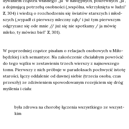
dy­wa­niem czą­stek wła­sne­go „ja” w następ­nych, pokrew­nych „ja”,
a doj­mu­ją­cą potrze­bą osob­no­ści („wspól­na, wkrzyk­nię­ta w ludzi”
Z, 304) i wie­dzą o roz­cho­dze­niu się świa­tów star­szych i młod­
szych („wypadł ci pierw­szy mlecz­ny ząb/ i już tym pierw­szym
odgry­zasz się ode mnie // już się nie spo­tka­my / ja mówię
mle­ko, ty mówisz biel” Z, 301).
W poprzed­niej czą­st­ce pisa­łam o rela­cjach oso­bo­wych u Miło­
będz­kiej i ich seman­ty­ce. Na zakoń­cze­nie chcia­ła­bym powró­cić
do tego wąt­ku w zesta­wie­niu trzech wier­szy z naj­now­sze­go
tomu. Pierw­szy z nich pró­bu­je w para­dok­sach pochwy­cić isto­tę
sta­ro­ści, łączy odda­le­nie od daw­nej sie­bie (trze­cia oso­ba, czas
prze­szły) ze zdzi­wie­niem spo­wo­do­wa­nym rozej­ściem się dróg
myśle­nia i cia­ła:
była zdro­wa na cho­ro­bę łącze­nia wszyst­kie­go ze wszyst­
kim