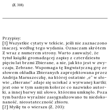
(Z, 318)
Przy­pi­sy:
[1] Wszyst­kie cyta­ty w tek­ście, jeśli nie zazna­czo­no
ina­czej, według tego wyda­nia. Ozna­czam skró­tem
Z wraz z nume­rem stro­ny. War­to zauwa­żyć, że
tytuł książ­ki gro­ma­dzą­cej zapi­sy z czter­dzie­stu
pię­ciu lat brzmi Zbie­ra­ne, a nie, jak kto jest w zwy­
cza­ju, Zebra­ne. Wspo­ma­ga tę lin­gwi­stycz­ną grę ze
sło­wem okład­ka Zbie­ra­nych zapro­jek­to­wa­na przez
Andri­ja Maru­szecz­kę, na któ­rej ostat­nie „e” w sło­
wie „zbie­ra­ne” zda­je się ucie­kać z wyrwa­nej kart­ki;
jest ono w tym samym kolo­rze co nazwi­sko autor­
ki, a innej bar­wy niż sło­wo, któ­re­mu umknę­ło. Poza
tym bar­dzo wyraź­nie zasy­gna­li­zo­wa­no tu nie­do­ko­
na­ność, nie­osta­tecz­ność zbio­ru.
[2] Myślę tu o wier­szu (Z, 203):