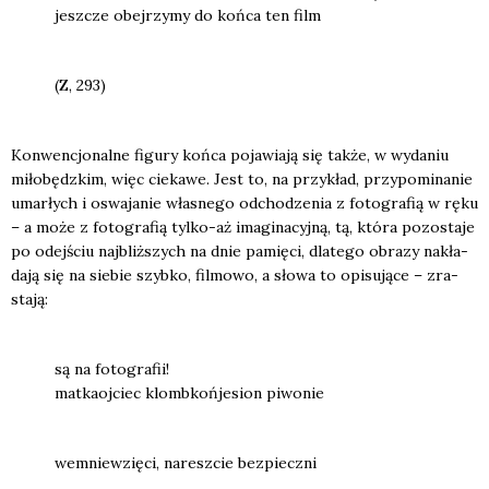
jesz­cze obej­rzy­my do koń­ca ten film
(Z, 293)
Kon­wen­cjo­nal­ne figu­ry koń­ca poja­wia­ją się tak­że, w wyda­niu
miło­będz­kim, więc cie­ka­we. Jest to, na przy­kład, przy­po­mi­na­nie
umar­łych i oswa­ja­nie wła­sne­go odcho­dze­nia z foto­gra­fią w ręku
– a może z foto­gra­fią tyl­ko-aż ima­gi­na­cyj­ną, tą, któ­ra pozo­sta­je
po odej­ściu naj­bliż­szych na dnie pamię­ci, dla­te­go obra­zy nakła­
da­ją się na sie­bie szyb­ko, fil­mo­wo, a sło­wa to opi­su­ją­ce – zra­
sta­ją:
są na foto­gra­fii!
mat­ka­oj­ciec klomb­koń­je­sion piwo­nie
wemniew­zię­ci, naresz­cie bez­piecz­ni