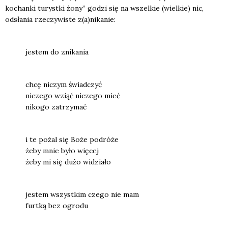
kochan­ki turyst­ki żony” godzi się na wszel­kie (wiel­kie) nic,
odsła­nia rze­czy­wi­ste z(a)nikanie:
jestem do zni­ka­nia
chcę niczym świad­czyć
nicze­go wziąć nicze­go mieć
niko­go zatrzy­mać
i te pożal się Boże podró­że
żeby mnie było wię­cej
żeby mi się dużo widzia­ło
jestem wszyst­kim cze­go nie mam
furt­ką bez ogro­du