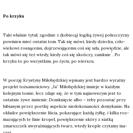
Po krzy­ku
Taki wła­śnie tytuł, zgod­nie z (kobie­cą) logi­ką żywej pol­sz­czy­zny
powi­nien mieć ostat­ni tom. Tak się mówi, kie­dy dziec­ku, czło­
wie­ko­wi rosną­ce­mu, doj­rze­wa­ją­ce­mu coś się uda, powie­dzie, ale
7
tak mówi się też wte­dy, kie­dy coś się skoń­czy, zamknie
. Po
krzy­ku to po wszyst­kim, po życiu, po wier­szu.
W poezję Kry­sty­ny Miło­będz­kiej wpi­sa­ny jest bar­dzo wyraź­ny
pro­jekt toż­sa­mo­ścio­wy. „Ja” Miło­będz­kiej innie­je w każ­dym
kolej­nym tomie, lecz zda­je się, że w tym naj­now­szym jest to
ostat­nie żywe innie­nie. Domknię­cie albo – żeby pozo­stać przy
lubia­nym przez poet­kę aspek­cie nie­do­ko­na­no­ści: domy­ka­nie. Na
okład­ce powięk­sze­nie liścia, poka­zu­ją­ce każ­dą żył­kę, i kil­ka roz­
ma­zu­ją­cych te linie kro­pel, powięk­sze­nie skó­ry z siat­ką
zmarsz­czek uwy­raź­nia­ją­cych twarz, wte­dy kro­ple czy­ta­my ina­
czej.