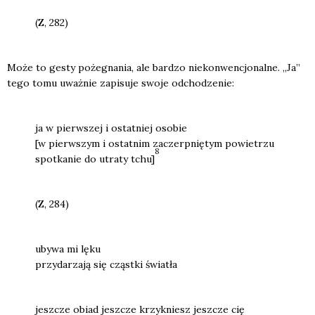
(Z, 282)
Może to gesty poże­gna­nia, ale bar­dzo nie­kon­wen­cjo­nal­ne. „Ja”
tego tomu uważ­nie zapi­su­je swo­je odcho­dze­nie:
ja w pierw­szej i ostat­niej oso­bie
[w pierw­szym i ostat­nim zaczerp­nię­tym powie­trzu
8
spo­tka­nie do utra­ty tchu]
(Z, 284)
uby­wa mi lęku
przy­da­rza­ją się cząst­ki świa­tła
jesz­cze obiad jesz­cze krzyk­niesz jesz­cze cię