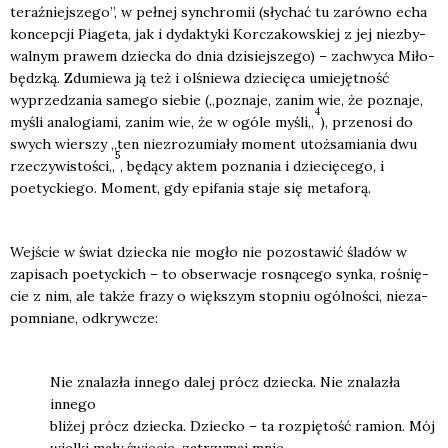
teraź­niej­sze­go”, w peł­nej syn­chro­mii (sły­chać tu zarów­no echa
kon­cep­cji Pia­ge­ta, jak i dydak­ty­ki Kor­cza­kow­skiej z jej nie­zby­
wal­nym pra­wem dziec­ka do dnia dzi­siej­sze­go) – zachwy­ca Miło­
będz­ką. Zdu­mie­wa ją też i olśnie­wa dzie­cię­ca umie­jęt­ność
wyprze­dza­nia same­go sie­bie („pozna­je, zanim wie, że pozna­je,
4
myśli ana­lo­gia­mi, zanim wie, że w ogó­le myśli„
), prze­no­si do
swych wier­szy „ten nie­zro­zu­mia­ły moment utoż­sa­mia­nia dwu
5
rze­czy­wi­sto­ści„
, będą­cy aktem pozna­nia i dzie­cię­ce­go, i
poetyc­kie­go. Moment, gdy epi­fa­nia sta­je się meta­fo­rą.
Wej­ście w świat dziec­ka nie mogło nie pozo­sta­wić śla­dów w
zapi­sach poetyc­kich – to obser­wa­cje rosną­ce­go syn­ka, rośnię­
cie z nim, ale tak­że fra­zy o więk­szym stop­niu ogól­no­ści, nie­za­
po­mnia­ne, odkryw­cze:
Nie zna­la­zła inne­go dalej prócz dziec­ka. Nie zna­la­zła
inne­go
bli­żej prócz dziec­ka. Dziec­ko – ta roz­pię­tość ramion. Mój
wiel­ki mały świe­cie, zatrzy­maj mnie.