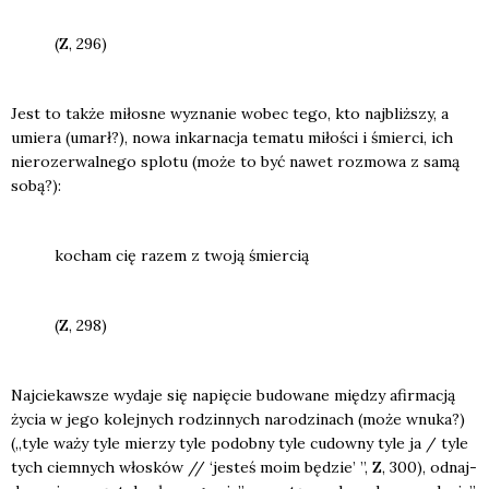
(Z, 296)
Jest to tak­że miło­sne wyzna­nie wobec tego, kto naj­bliż­szy, a
umie­ra (umarł?), nowa inkar­na­cja tema­tu miło­ści i śmier­ci, ich
nie­ro­ze­rwal­ne­go splo­tu (może to być nawet roz­mo­wa z samą
sobą?):
kocham cię razem z two­ją śmier­cią
(Z, 298)
Naj­cie­kaw­sze wyda­je się napię­cie budo­wa­ne mię­dzy afir­ma­cją
życia w jego kolej­nych rodzin­nych naro­dzi­nach (może wnu­ka?)
(„tyle waży tyle mie­rzy tyle podob­ny tyle cudow­ny tyle ja / tyle
tych ciem­nych wło­sków // ‘jesteś moim będzie’ ”, Z, 300), odnaj­