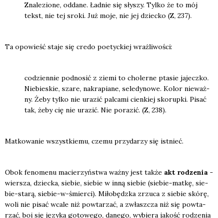
Zna­le­zio­ne, odda­ne. Ład­nie się sły­szy. Tyl­ko że to mój
tekst, nie tej sro­ki. Już moje, nie jej dziec­ko (Z, 237).
Ta opo­wieść sta­je się cre­do poetyc­kiej wraż­li­wo­ści:
codzien­nie pod­no­sić z zie­mi to cho­ler­ne pta­sie jajecz­ko.
Nie­bie­skie, sza­re, nakra­pia­ne, sele­dy­no­we. Kolor nie­waż­
ny. Żeby tyl­ko nie ura­zić pal­ca­mi cien­kiej sko­rup­ki. Pisać
tak, żeby cię nie ura­zić. Nie pora­zić. (Z, 238).
Mat­ko­wa­nie wszyst­kie­mu, cze­mu przy­da­rzy się ist­nieć.
Obok feno­me­nu macie­rzyń­stwa waż­ny jest tak­że
akt rodze­nia
-
wier­sza, dziec­ka, sie­bie, sie­bie w inną sie­bie (sie­bie-mat­kę, sie­
bie-sta­rą, sie­bie-w-śmier­ci). Miło­będz­ka zrzu­ca z sie­bie skó­rę,
woli nie pisać wca­le niż powta­rzać, a zwłasz­cza niż się powta­
rzać, boi się języ­ka goto­we­go, dane­go, wybie­ra jakość rodze­nia