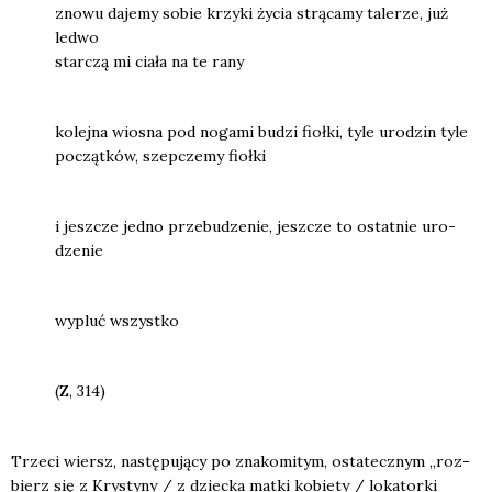
zno­wu daje­my sobie krzy­ki życia strą­ca­my tale­rze, już
led­wo
star­czą mi cia­ła na te rany
kolej­na wio­sna pod noga­mi budzi fioł­ki, tyle uro­dzin tyle
począt­ków, szep­cze­my fioł­ki
i jesz­cze jed­no prze­bu­dze­nie, jesz­cze to ostat­nie uro­
dze­nie
wypluć wszyst­ko
(Z, 314)
Trze­ci wiersz, nastę­pu­ją­cy po zna­ko­mi­tym, osta­tecz­nym „roz­
bierz się z Kry­sty­ny / z dziec­ka mat­ki kobie­ty / loka­tor­ki