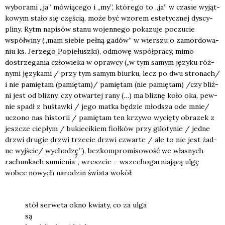
wybo­ra­mi „ja” mówią­ce­go i „my”, któ­re­go to „ja” w cza­sie wyjąt­
ko­wym sta­ło się czę­ścią, może być wzo­rem este­tycz­nej dys­cy­
pli­ny. Rytm napi­sów sta­nu wojen­ne­go poka­zu­je poczu­cie
współ­wi­ny („mam sie­bie peł­ną gadów” w wier­szu o zamor­do­wa­
niu ks. Jerze­go Popie­łusz­ki), odmo­wę współ­pra­cy, mimo
dostrze­ga­nia czło­wie­ka w opraw­cy („w tym samym języ­ku róż­
ny­mi języ­ka­mi / przy tym samym biur­ku, lecz po dwu stronach/
i nie pamię­tam (pamiętam)/ pamię­tam (nie pamię­tam) /czy bliź­
ni jest od bli­zny, czy otwar­tej rany (…) ma bli­znę koło oka, pew­
nie spadł z huś­taw­ki / jego mat­ka będzie młod­sza ode mnie/
uczo­no nas histo­rii / pamię­tam ten krzy­wo wycię­ty obra­zek z
jesz­cze cie­płym / bukie­ci­kiem fioł­ków przy gilo­ty­nie / jed­ne
drzwi dru­gie drzwi trze­cie drzwi czwar­te / ale to nie jest żad­
ne wyjście/ wycho­dzę”), bez­kom­pro­mi­so­wość we wła­snych
2
rachun­kach sumie­nia
, wresz­cie – wszech­ogar­nia­ją­cą ulgę
wobec nowych naro­dzin świa­ta wokół:
stół ser­we­ta okno kwia­ty, co za ulga
są