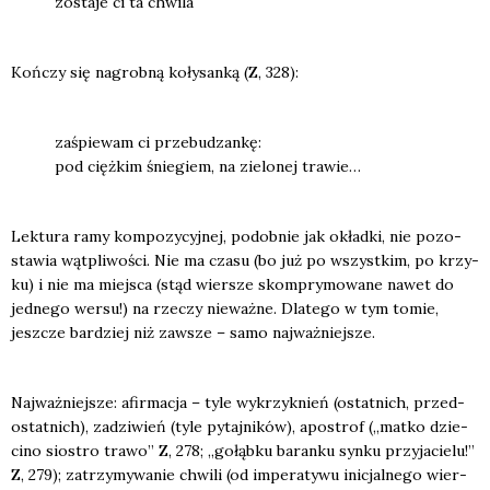
zosta­je ci ta chwi­la
Koń­czy się nagrob­ną koły­san­ką (Z, 328):
zaśpie­wam ci prze­bu­dzan­kę:
pod cięż­kim śnie­giem, na zie­lo­nej tra­wie…
Lek­tu­ra ramy kom­po­zy­cyj­nej, podob­nie jak okład­ki, nie pozo­
sta­wia wąt­pli­wo­ści. Nie ma cza­su (bo już po wszyst­kim, po krzy­
ku) i nie ma miej­sca (stąd wier­sze skom­pry­mo­wa­ne nawet do
jed­ne­go wer­su!) na rze­czy nie­waż­ne. Dla­te­go w tym tomie,
jesz­cze bar­dziej niż zawsze – samo naj­waż­niej­sze.
Naj­waż­niej­sze: afir­ma­cja – tyle wykrzyk­nień (ostat­nich, przed­
ostat­nich), zadzi­wień (tyle pytaj­ni­ków), apo­strof („mat­ko dzie­
ci­no sio­stro tra­wo” Z, 278; „gołąb­ku baran­ku syn­ku przy­ja­cie­lu!”
Z, 279); zatrzy­my­wa­nie chwi­li (od impe­ra­ty­wu ini­cjal­ne­go wier­