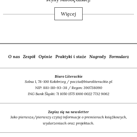
Więcej
O nas
Zespół
Opinie
Praktyki i staże
Nagrody
Formularz
Biuro Literackie
Solna 1, 78-100 Kołobrzeg / poczta@biuroliterackie.pl
NIP: 881-110-93-38 / Regon: 390738090
ING Bank Śląski: 71 1050 1575 1000 0022 7732 9062
Zapisz się na newsletter
Jako pierwsza/pierwszy czytaj informacje o premierach książkowych,
wydarzeniach oraz projektach.