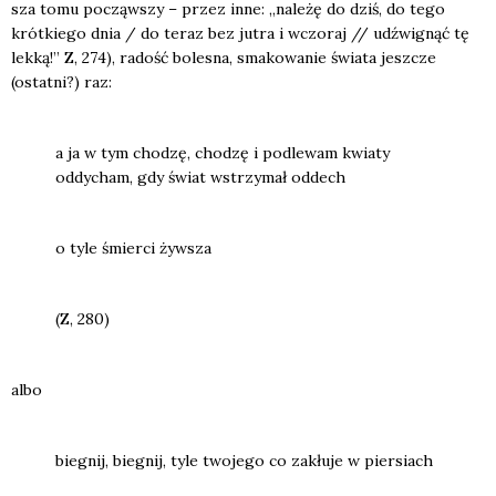
sza tomu począw­szy – przez inne: „nale­żę do dziś, do tego
krót­kie­go dnia / do teraz bez jutra i wczo­raj // udźwi­gnąć tę
lek­ką!” Z, 274), radość bole­sna, sma­ko­wa­nie świa­ta jesz­cze
(ostat­ni?) raz:
a ja w tym cho­dzę, cho­dzę i pod­le­wam kwia­ty
oddy­cham, gdy świat wstrzy­mał oddech
o tyle śmier­ci żyw­sza
(Z, 280)
albo
bie­gnij, bie­gnij, tyle two­je­go co zakłu­je w pier­siach