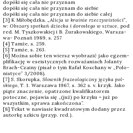
dopó­ki się cała nie przy­znam
dopó­ki się cała nie przy­znam do sie­bie
dopó­ki się cała nie przy­znam do sie­bie całej
[3] K Miło­będz­ka,
„Ali­cja w kra­inie rze­czy­wi­sto­ści”
,
w:
Obsza­ry spo­tkań dziec­ka i doro­słe­go w sztu­ce
, pod
red. M. Tysz­kow­skiej i B. Żura­kow­skie­go, War­sza­
wa- Poznań 1989, s. 257
[4] Tam­że, s. 259.
[5] Tam­że, s. 263.
[6] Moż­na sobie ten wiersz wyobra­zić jako egzem­
pli­fi­ka­cję w ese­istycz­nych roz­wa­ża­niach Jolan­ty
Brach-Cza­iny (pisał o tym Rafał Koscha­ny w „Polo­
ni­sty­ce” 3/2008).
[7] S. Sko­rup­ka,
Słow­nik fra­ze­olo­gicz­ny języ­ka pol­
skie­go
, T. 1. War­sza­wa 1967, s. 362 s. v. krzyk. Jako
pią­te zna­cze­nie, opa­trzo­ne kwa­li­fi­ka­to­rem
potocz­ne, poja­wia się „(już) po krzy­ku = już po
wszyst­kim, spra­wa zakoń­czo­na”.
[8] Tekst w nawia­sie kwa­dra­to­wym doda­ny przez
autor­kę szki­cu (przyp. red.).