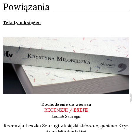
Powiązania
Teksty o książce
Dochodzenie do wiersza
RECENZJE /
ESEJE
Leszek
Szaruga
Recen­zja Lesz­ka Sza­ru­gi z książ­ki
zbie­ra­ne, gubio­ne
Kry­
sty­ny Miło­będz­kiej.