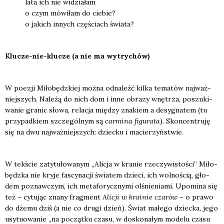
lata ich nie widzia­łam
o czym mówi­łam do cie­bie?
o jakich innych czę­ściach świa­ta?
Klu­cze-nie-klu­cze (a nie ma wytry­chów)
W poezji Miło­będz­kiej moż­na odna­leźć kil­ka tema­tów naj­waż­
niej­szych. Nale­żą do nich dom i inne obra­zy wnę­trza, poszu­ki­
wa­nie gra­nic sło­wa, rela­cja mię­dzy zna­kiem a desy­gna­tem (tu
przy­pad­kiem szcze­gól­nym są
car­mi­na figu­ra­ta
). Skon­cen­tru­ję
się na dwu naj­waż­niej­szych: dziec­ku i macie­rzyń­stwie.
W tek­ście zaty­tu­ło­wa­nym „Ali­cja w kra­nie rze­czy­wi­sto­ści” Miło­
będz­ka nie kry­je fascy­na­cji świa­tem dzie­ci, ich wol­no­ścią, gło­
dem poznaw­czym, ich meta­fo­rycz­ny­mi olśnie­nia­mi. Upo­mi­na się
też – cytu­jąc zna­ny frag­ment
Ali­cji w kra­inie cza­rów
– o pra­wo
do dże­mu dziś (a nie co dru­gi dzień). Świat małe­go dziec­ka, jego
usy­tu­owa­nie „na począt­ku cza­su, w dosko­na­łym mode­lu cza­su