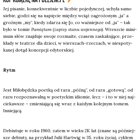
Jej pisa­nie, kon­se­kwent­nie w licz­bie poje­dyn­czej, uchy­la samo
sie­bie, godzi się na napię­cie mię­dzy wciąż zagro­żo­nym „ja” a
groź­nym „my”, kie­dy zda­rza się [o, co waż­niej­sze od „ja” – tak
było w tomie
Pamię­tam (zapi­sy sta­nu wojen­ne­go)
. Wresz­cie mini­
mum słów znaj­du­je swo­je roz­ma­ite, cza­sem zaska­ku­ją­ce, prze­
kła­dy w teatrze dla dzie­ci, w wier­szach-rze­czach, w nie­spo­ty­
ka­nej dotąd kon­cep­cji edy­tor­skiej.
Rytm
Jest Miło­będz­ka poet­ką od razu „póź­ną”, od razu „goto­wą”, od
razu roz­po­zna­wal­ną w poetyc­kim idio­mie, lecz – i to w niej naj­
cie­kaw­sze – zmie­nia­ją­cą się wraz z każ­dym kolej­nym tomem.
Innie­ją­cą.
Debiu­tu­je w roku 1960, zatem w wie­ku 2K lat (zna­ne są póź­niej­
sze debiu­ty, na przy­kład Julii Har­twig w 35. roku życia), cyklem