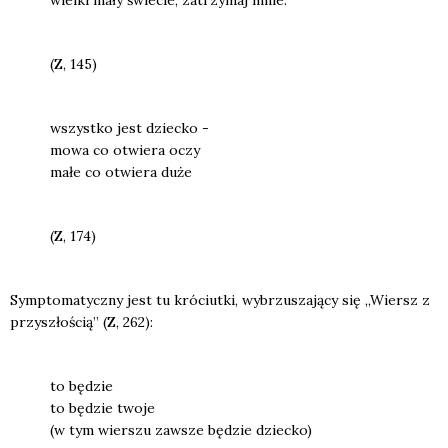
(Z, 145)
wszyst­ko jest dziec­ko -
mowa co otwie­ra oczy
małe co otwie­ra duże
(Z, 174)
Symp­to­ma­tycz­ny jest tu kró­ciut­ki, wybrzu­sza­ją­cy się „Wiersz z
przy­szło­ścią” (Z, 262):
to będzie
to będzie two­je
(w tym wier­szu zawsze będzie dziec­ko)