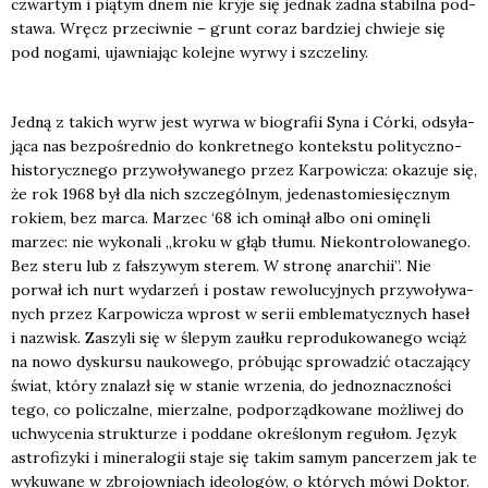
czwar­tym i pią­tym dnem nie kry­je się jed­nak żad­na sta­bil­na pod­
sta­wa. Wręcz prze­ciw­nie – grunt coraz bar­dziej chwie­je się
pod noga­mi, ujaw­nia­jąc kolej­ne wyrwy i szcze­li­ny.
Jed­ną z takich wyrw jest wyrwa w bio­gra­fii Syna i Cór­ki, odsy­ła­
ją­ca nas bez­po­śred­nio do kon­kret­ne­go kon­tek­stu poli­tycz­no-
histo­rycz­ne­go przy­wo­ły­wa­ne­go przez Kar­po­wi­cza: oka­zu­je się,
że rok 1968 był dla nich szcze­gól­nym, jede­na­sto­mie­sięcz­nym
rokiem, bez mar­ca. Marzec ‘68 ich omi­nął albo oni omi­nę­li
marzec: nie wyko­na­li „kro­ku w głąb tłu­mu. Nie­kon­tro­lo­wa­ne­go.
Bez ste­ru lub z fał­szy­wym ste­rem. W stro­nę anar­chii”. Nie
porwał ich nurt wyda­rzeń i postaw rewo­lu­cyj­nych przy­wo­ły­wa­
nych przez Kar­po­wi­cza wprost w serii emble­ma­tycz­nych haseł
i nazwisk. Zaszy­li się w śle­pym zauł­ku repro­du­ko­wa­ne­go wciąż
na nowo dys­kur­su nauko­we­go, pró­bu­jąc spro­wa­dzić ota­cza­ją­cy
świat, któ­ry zna­lazł się w sta­nie wrze­nia, do jed­no­znacz­no­ści
tego, co poli­czal­ne, mie­rzal­ne, pod­po­rząd­ko­wa­ne moż­li­wej do
uchwy­ce­nia struk­tu­rze i pod­da­ne okre­ślo­nym regu­łom. Język
astro­fi­zy­ki i mine­ra­lo­gii sta­je się takim samym pan­ce­rzem jak te
wyku­wa­ne w zbro­jow­niach ide­olo­gów, o któ­rych mówi Dok­tor.