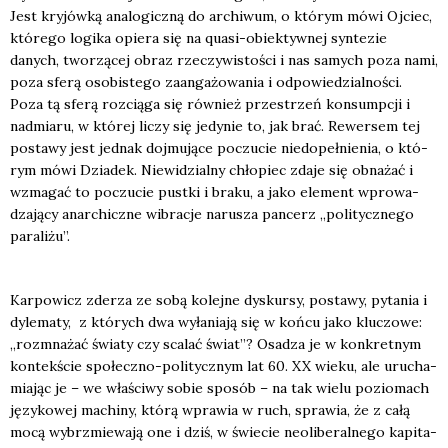
Jest kry­jów­ką ana­lo­gicz­ną do archi­wum, o któ­rym mówi Ojciec,
któ­re­go logi­ka opie­ra się na quasi-obiek­tyw­nej syn­te­zie
danych, two­rzą­cej obraz rze­czy­wi­sto­ści i nas samych poza nami,
poza sfe­rą oso­bi­ste­go zaan­ga­żo­wa­nia i odpo­wie­dzial­no­ści.
Poza tą sfe­rą roz­cią­ga się rów­nież prze­strzeń kon­sump­cji i
nad­mia­ru, w któ­rej liczy się jedy­nie to, jak brać. Rewer­sem tej
posta­wy jest jed­nak doj­mu­ją­ce poczu­cie nie­do­peł­nie­nia, o któ­
rym mówi Dzia­dek. Nie­wi­dzial­ny chło­piec zda­je się obna­żać i
wzma­gać to poczu­cie pust­ki i bra­ku, a jako ele­ment wpro­wa­
dza­ją­cy anar­chicz­ne wibra­cje naru­sza pan­cerz „poli­tycz­ne­go
para­li­żu”.
Kar­po­wicz zde­rza ze sobą kolej­ne dys­kur­sy, posta­wy, pyta­nia i
dyle­ma­ty, z któ­rych dwa wyła­nia­ją się w koń­cu jako klu­czo­we:
„roz­mna­żać świa­ty czy sca­lać świat”? Osa­dza je w kon­kret­nym
kon­tek­ście spo­łecz­no-poli­tycz­nym lat 60. XX wie­ku, ale uru­cha­
mia­jąc je – we wła­ści­wy sobie spo­sób – na tak wie­lu pozio­mach
języ­ko­wej machi­ny, któ­rą wpra­wia w ruch, spra­wia, że z całą
mocą wybrzmie­wa­ją one i dziś, w świe­cie neo­li­be­ral­ne­go kapi­ta­