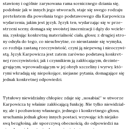
sta­wio­ny i ogól­nie zary­so­wa­na rama sce­nicz­ne­go dzia­nia się,
podob­nie jak w innych jego utwo­rach, sta­je się swe­go rodza­ju
pre­tek­stem dla powo­ła­nia tego pod­sta­wo­we­go dla Kar­po­wi­cza
wyda­rze­nia, jakim jest język. Język ten, wyda­rza­jąc się w prze­
strze­ni sce­ny, doma­ga się swo­istej insce­ni­za­cji i dąży do wcie­le­
nia, zysku­jąc kon­kret­ną mate­rial­ność cia­ła, gło­su; z dru­giej stro­
ny odsy­ła do tego, co nie­uchwyt­ne, co nie­ustan­nie się wymy­ka,
co roz­bi­ja zasta­ną rze­czy­wi­stość, czy­ni ją nie­pew­ną i nie­oczy­wi­
stą. Język Kar­po­wi­cza jest zatem zarów­no pod­sta­wą kon­kret­
nej rze­czy­wi­sto­ści, jak i czyn­ni­kiem ją zakłó­ca­ją­cym, dez­in­te­
gru­ją­cym, wpro­wa­dza­ją­cym w jej obręb szcze­li­ny i wyrwy, któ­
ry­mi wkra­da­ją się nie­po­ko­ją­ce, nie­ja­sne pyta­nia, doma­ga­ją­ce się
jed­nak kon­kret­nej odpo­wie­dzi.
Tytu­ło­wy nie­wi­dzial­ny chło­piec zda­je się „uosa­biać” w utwo­rze
Kar­po­wi­cza tę wła­śnie zakłó­ca­ją­cą funk­cję. Nie tyl­ko nie­wi­dzial­
ny, ale i pozba­wio­ny wła­sne­go, jed­ne­go i kon­kret­ne­go gło­su,
uru­cha­mia jed­nak gło­sy innych posta­ci, wzy­wa­jąc ich nie­ja­ko
swą bez­gło­śną, ale upo­rczy­wą obec­no­ścią, do odpo­wie­dzi na