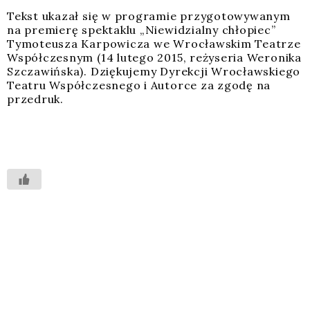
Tekst uka­zał się w pro­gra­mie przy­go­to­wy­wa­nym
na pre­mie­rę spek­ta­klu „Nie­wi­dzial­ny chło­piec”
Tymo­te­usza Kar­po­wi­cza we Wro­cław­skim Teatrze
Współ­cze­snym (14 lute­go 2015, reży­se­ria Wero­ni­ka
Szcza­wiń­ska). Dzię­ku­je­my Dyrek­cji Wro­cław­skie­go
Teatru Współ­cze­sne­go i Autor­ce za zgo­dę na
prze­druk.