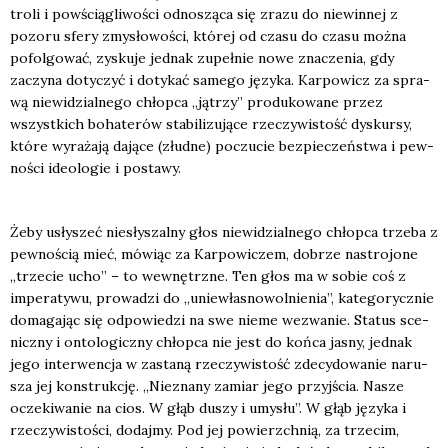
tro­li i powścią­gli­wo­ści odno­szą­ca się zra­zu do nie­win­nej z
pozo­ru sfe­ry zmy­sło­wo­ści, któ­rej od cza­su do cza­su moż­na
pofol­go­wać, zysku­je jed­nak zupeł­nie nowe zna­cze­nia, gdy
zaczy­na doty­czyć i doty­kać same­go języ­ka. Kar­po­wicz za spra­
wą nie­wi­dzial­ne­go chłop­ca „jątrzy” pro­du­ko­wa­ne przez
wszyst­kich boha­te­rów sta­bi­li­zu­ją­ce rze­czy­wi­stość dys­kur­sy,
któ­re wyra­ża­ją dają­ce (złud­ne) poczu­cie bez­pie­czeń­stwa i pew­
no­ści ide­olo­gie i posta­wy.
Żeby usły­szeć nie­sły­szal­ny głos nie­wi­dzial­ne­go chłop­ca trze­ba z
pew­no­ścią mieć, mówiąc za Kar­po­wi­czem, dobrze nastro­jo­ne
„trze­cie ucho” – to wewnętrz­ne. Ten głos ma w sobie coś z
impe­ra­ty­wu, pro­wa­dzi do „uniew­ła­sno­wol­nie­nia”, kate­go­rycz­nie
doma­ga­jąc się odpo­wie­dzi na swe nie­me wezwa­nie. Sta­tus sce­
nicz­ny i onto­lo­gicz­ny chłop­ca nie jest do koń­ca jasny, jed­nak
jego inter­wen­cja w zasta­ną rze­czy­wi­stość zde­cy­do­wa­nie naru­
sza jej kon­struk­cję. „Nie­zna­ny zamiar jego przyj­ścia. Nasze
ocze­ki­wa­nie na cios. W głąb duszy i umy­słu”. W głąb języ­ka i
rze­czy­wi­sto­ści, dodaj­my. Pod jej powierzch­nią, za trze­cim,