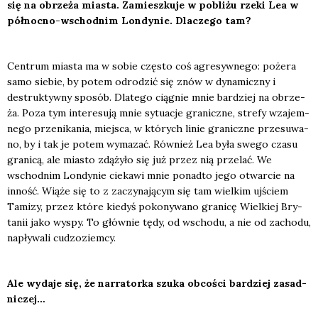
się na obrze­ża mia­sta. Zamiesz­ku­je w pobli­żu rze­ki Lea w
pół­noc­no-wschod­nim Lon­dy­nie. Dla­cze­go tam?
Cen­trum mia­sta ma w sobie czę­sto coś agre­syw­ne­go: poże­ra
samo sie­bie, by potem odro­dzić się znów w dyna­micz­ny i
destruk­tyw­ny spo­sób. Dla­te­go cią­gnie mnie bar­dziej na obrze­
ża. Poza tym inte­re­su­ją mnie sytu­acje gra­nicz­ne, stre­fy wza­jem­
ne­go prze­ni­ka­nia, miej­sca, w któ­rych linie gra­nicz­ne prze­su­wa­
no, by i tak je potem wyma­zać. Rów­nież Lea była swe­go cza­su
gra­ni­cą, ale mia­sto zdą­ży­ło się już przez nią prze­lać. We
wschod­nim Lon­dy­nie cie­ka­wi mnie ponad­to jego otwar­cie na
inność. Wią­że się to z zaczy­na­ją­cym się tam wiel­kim ujściem
Tami­zy, przez któ­re kie­dyś poko­ny­wa­no gra­ni­cę Wiel­kiej Bry­
ta­nii jako wyspy. To głów­nie tędy, od wscho­du, a nie od zacho­du,
napły­wa­li cudzo­ziem­cy.
Ale wyda­je się, że nar­ra­tor­ka szu­ka obco­ści bar­dziej zasad­
ni­czej…