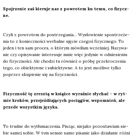
Spoj­rze­nie zaś kie­ru­je nas z powro­tem ku temu, co fizycz­
ne.
Czy­li z powro­tem do postrze­ga­nia… Wysło­wie­nie spo­strze­że­
nia to z koniecz­no­ści wer­bal­ne uję­cie cze­goś fizycz­ne­go. To
jeden i ten sam pro­ces, o któ­rym mówi­łam wcze­śniej. Nazy­wa­
nie czy opi­sy­wa­nie inte­re­su­je mnie więc jedy­nie w odnie­sie­niu
do fizycz­no­ści. Ale cho­dzi tu rów­nież o pró­bę prze­kro­cze­nia
tego, co obiek­tyw­ne i subiek­tyw­ne. A to jest moż­li­we tyl­ko
poprzez sku­pie­nie się na fizycz­no­ści.
Fizycz­ność tę zresz­tą w książ­ce wyraź­nie sły­chać – w ryt­
mie kro­ków, prze­jeż­dża­ją­cych pocią­gów, wspo­mnień, ale
przede wszyst­kim języ­ka.
To trud­ne do wytłu­ma­cze­nia. Pisząc, nie­ja­ko pozo­sta­wiam sie­
bie samej sobie. W tym sen­sie samo pisa­nie jako dzia­ła­nie róż­ni