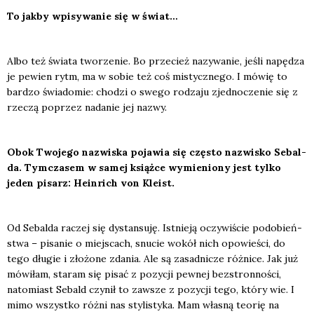
To jak­by wpi­sy­wa­nie się w świat…
Albo też świa­ta two­rze­nie. Bo prze­cież nazy­wa­nie, jeśli napę­dza
je pewien rytm, ma w sobie też coś mistycz­ne­go. I mówię to
bar­dzo świa­do­mie: cho­dzi o swe­go rodza­ju zjed­no­cze­nie się z
rze­czą poprzez nada­nie jej nazwy.
Obok Two­je­go nazwi­ska poja­wia się czę­sto nazwi­sko Sebal­
da. Tym­cza­sem w samej książ­ce wymie­nio­ny jest tyl­ko
jeden pisarz: Hein­rich von Kle­ist.
Od Sebal­da raczej się dystan­su­ję. Ist­nie­ją oczy­wi­ście podo­bień­
stwa – pisa­nie o miej­scach, snu­cie wokół nich opo­wie­ści, do
tego dłu­gie i zło­żo­ne zda­nia. Ale są zasad­ni­cze róż­ni­ce. Jak już
mówi­łam, sta­ram się pisać z pozy­cji pew­nej bez­stron­no­ści,
nato­miast Sebald czy­nił to zawsze z pozy­cji tego, któ­ry wie. I
mimo wszyst­ko róż­ni nas sty­li­sty­ka. Mam wła­sną teo­rię na