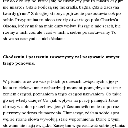
też do oko­li­cy, po któ­rej się poru­sza: czy jest to mia­sto czy już
nie mia­sto? Gdzie koń­czą się mokra­dła, bagna, gdzie zaczy­na
twar­dy grunt? Z dru­giej stro­ny spoj­rze­nie pozo­sta­wia coś po
sobie. Przy­po­mi­na to nie­co teo­rię otwar­te­go pola Char­le­s’a
Olso­na, któ­ry miał na mnie duży wpływ. Pisząc o miej­scach, bie­
rze­my z nich coś, ale i coś w nich z sie­bie pozo­sta­wia­my. To
sło­wa są naszy­mi na nich śla­da­mi.
Cho­dze­niu i patrze­niu towa­rzy­szy zaś nazy­wa­nie wszyst­
kie­go ponow­ne.
W pisa­niu oraz we wszyst­kich pro­ce­sach zwią­za­nych z języ­
kiem to cie­ka­wi mnie naj­bar­dziej: moment pomię­dzy spo­strze­
że­niem cze­goś, pozna­niem a tego cze­goś nazwa­niem. Co takie­
go się wte­dy dzie­je? Co i jak wpły­wa na pra­cę pamię­ci? Jakie
obra­zy w sobie prze­cho­wu­je­my? Zasta­no­wi­ło mnie to po raz
pierw­szy pod­czas tłu­ma­cze­nia. Tłu­ma­cząc, zda­łam sobie spra­
wę, że róż­ne sło­wa wywo­łu­ją sta­le wspo­mnie­nia, któ­re z tymi
sło­wa­mi nie mają związ­ku. Zaczę­łam więc zada­wać sobie pyta­nia: