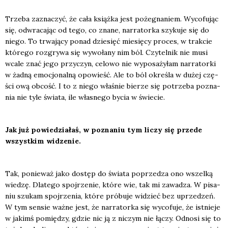
Trze­ba zazna­czyć, że cała książ­ka jest poże­gna­niem. Wyco­fu­jąc
się, odwra­ca­jąc od tego, co zna­ne, nar­ra­tor­ka szy­ku­je się do
nie­go. To trwa­ją­cy ponad dzie­sięć mie­się­cy pro­ces, w trak­cie
któ­re­go roz­gry­wa się wywo­ła­ny nim ból. Czy­tel­nik nie musi
wca­le znać jego przy­czyn, celo­wo nie wypo­sa­ży­łam nar­ra­tor­ki
w żad­ną emo­cjo­nal­ną opo­wieść. Ale to ból okre­śla w dużej czę­
ści ową obcość. I to z nie­go wła­śnie bie­rze się potrze­ba pozna­
nia nie tyle świa­ta, ile wła­sne­go bycia w świe­cie.
Jak już powie­dzia­łaś, w pozna­niu tym liczy się przede
wszyst­kim widze­nie.
Tak, ponie­waż jako dostęp do świa­ta poprze­dza ono wszel­ką
wie­dzę. Dla­te­go spoj­rze­nie, któ­re wie, tak mi zawa­dza. W pisa­
niu szu­kam spoj­rze­nia, któ­re pró­bu­je widzieć bez uprze­dzeń.
W tym sen­sie waż­ne jest, że nar­ra­tor­ka się wyco­fu­je, że ist­nie­je
w jakimś pomię­dzy, gdzie nic ją z niczym nie łączy. Odno­si się to