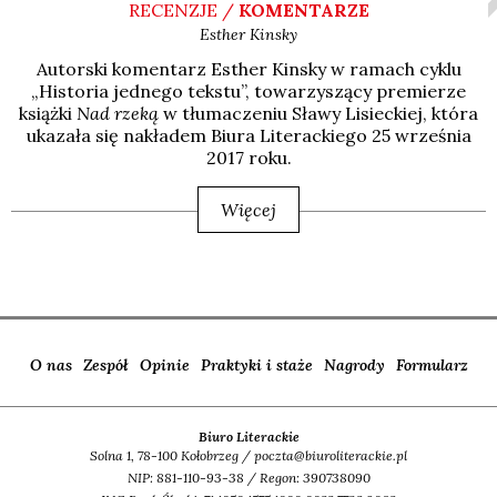
RECENZJE /
KOMENTARZE
Esther
Kinsky
Autor­ski komen­tarz Esther Kin­sky w ramach cyklu
„Histo­ria jed­ne­go tek­stu”, towa­rzy­szą­cy pre­mie­rze
książ­ki
Nad rze­ką
w tłu­ma­cze­niu Sła­wy Lisiec­kiej, któ­ra
uka­za­ła się nakła­dem Biu­ra Lite­rac­kie­go 25 wrze­śnia
2017 roku.
Więcej
O nas
Zespół
Opinie
Praktyki i staże
Nagrody
Formularz
Biuro Literackie
Solna 1, 78-100 Kołobrzeg / poczta@biuroliterackie.pl
NIP: 881-110-93-38 / Regon: 390738090