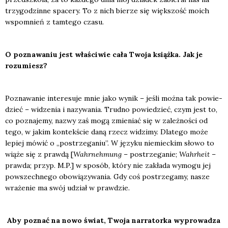
trzy­go­dzin­ne spa­ce­ry. To z nich bie­rze się więk­szość moich
wspo­mnień z tam­te­go cza­su.
O pozna­wa­niu jest wła­ści­wie cała Two­ja książ­ka. Jak je
rozu­miesz?
Pozna­wa­nie inte­re­su­je mnie jako wynik – jeśli moż­na tak powie­
dzieć – widze­nia i nazy­wa­nia. Trud­no powie­dzieć, czym jest to,
co pozna­je­my, nazwy zaś mogą zmie­niać się w zależ­no­ści od
tego, w jakim kon­tek­ście daną rzecz widzi­my. Dla­te­go może
lepiej mówić o „postrze­ga­niu”. W języ­ku nie­miec­kim sło­wo to
wią­że się z praw­dą [
Wahr­neh­mung
– postrze­ga­nie;
Wahr­he­it
–
praw­da; przyp. M.P.] w spo­sób, któ­ry nie zakła­da wymo­gu jej
powszech­ne­go obo­wią­zy­wa­nia. Gdy coś postrze­ga­my, nasze
wra­że­nie ma swój udział w praw­dzie.
Aby poznać na nowo świat, Two­ja nar­ra­tor­ka wypro­wa­dza