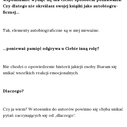
Czy dla­te­go nie okre­ślasz swo­jej książ­ki jako auto­bio­gra­
ficz­nej…
Tak, ele­men­ty auto­bio­gra­ficz­ne są w niej nie­waż­ne.
…ponie­waż pamięć odgry­wa u Cie­bie inną rolę?
Nie cho­dzi o opo­wie­dze­nie histo­rii jakiejś oso­by. Sta­ram się
uni­kać wszel­kich reak­cji emo­cjo­nal­nych.
Dla­cze­go?
Czy ja wiem? W sto­sun­ku do auto­rów powin­no się chy­ba uni­kać
pytań zaczy­na­ją­cych się od „dla­cze­go”.