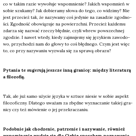
co w takim razie wywo­łu­je wspo­mnie­nie? Jakich wspo­mnień w
sobie szu­ka­my? Jak dobie­ra­my sło­wa do tego, co widzi­my? Nie
jest prze­cież tak, że nazy­wa­my coś jedy­nie na zasa­dzie zgod­no­
ści. Zgod­ność obo­wią­zu­je na powierzch­ni. Prze­cież każ­de­mu
zda­rza się nazwać rze­czy błęd­nie, czy­li wbrew powszech­nej
zgo­dzie. I nawet wte­dy, kie­dy zaj­mu­je­my się języ­kiem zawo­do­
wo, przy­cho­dzi nam do gło­wy to coś błęd­ne­go. Czym jest więc
to, co przy nazy­wa­niu wyzwa­la się za spra­wą obra­zu?
Pyta­nia te suge­ru­ją jesz­cze inną gra­ni­cę: mię­dzy lite­ra­tu­rą
a filo­zo­fią.
Tak, ale już samo uży­cie języ­ka w sztu­ce nie­sie w sobie aspekt
filo­zo­ficz­ny. Dla­te­go uwa­żam za zbęd­ne wyzna­cza­nie takiej gra­
ni­cy czy też mówie­nie o jej prze­kra­cza­niu.
Podob­nie jak cho­dze­nie, patrze­nie i nazy­wa­nie, rów­nież
wspo­mi­na­nie wyda­je się dla Cie­bie spo­so­bem pozna­wa­nia.