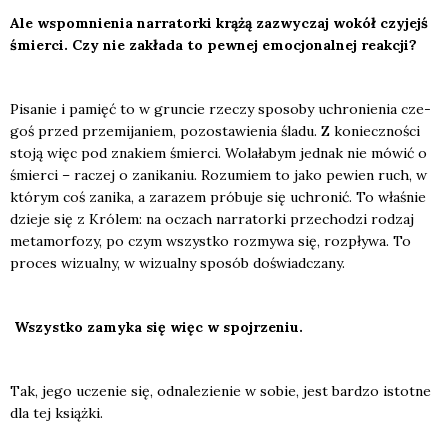
Ale wspo­mnie­nia nar­ra­tor­ki krą­żą zazwy­czaj wokół czy­jejś
śmier­ci. Czy nie zakła­da to pew­nej emo­cjo­nal­nej reak­cji?
Pisa­nie i pamięć to w grun­cie rze­czy spo­so­by uchro­nie­nia cze­
goś przed prze­mi­ja­niem, pozo­sta­wie­nia śla­du. Z koniecz­no­ści
sto­ją więc pod zna­kiem śmier­ci. Wola­ła­bym jed­nak nie mówić o
śmier­ci – raczej o zani­ka­niu. Rozu­miem to jako pewien ruch, w
któ­rym coś zani­ka, a zara­zem pró­bu­je się uchro­nić. To wła­śnie
dzie­je się z Kró­lem: na oczach nar­ra­tor­ki prze­cho­dzi rodzaj
meta­mor­fo­zy, po czym wszyst­ko roz­my­wa się, roz­pły­wa. To
pro­ces wizu­al­ny, w wizu­al­ny spo­sób doświad­cza­ny.
Wszyst­ko zamy­ka się więc w spoj­rze­niu.
Tak, jego ucze­nie się, odna­le­zie­nie w sobie, jest bar­dzo istot­ne
dla tej książ­ki.