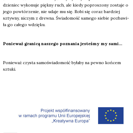
dzie­niec wyko­nu­je pięk­ny ruch, ale kie­dy popro­szo­ny zosta­je o
jego powtó­rze­nie, nie uda­je mu się. Robi się coraz bar­dziej
sztyw­ny, niczym z drew­na. Świa­do­mość same­go sie­bie pozba­wi­
ła go całe­go wdzię­ku.
Ponie­waż gra­ni­cą nasze­go pozna­nia jeste­śmy my sami…
Ponie­waż czy­sta samo­świa­do­mość była­by na pew­no koń­cem
sztu­ki.