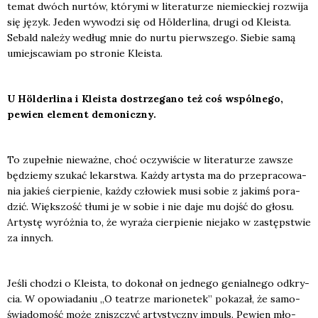
temat dwóch nur­tów, któ­ry­mi w lite­ra­tu­rze nie­miec­kiej roz­wi­ja
się język. Jeden wywo­dzi się od Höl­der­li­na, dru­gi od Kle­ista.
Sebald nale­ży według mnie do nur­tu pierw­sze­go. Sie­bie samą
umiej­sca­wiam po stro­nie Kle­ista.
U Höl­der­li­na i Kle­ista dostrze­ga­no też coś wspól­ne­go,
pewien ele­ment demo­nicz­ny.
To zupeł­nie nie­waż­ne, choć oczy­wi­ście w lite­ra­tu­rze zawsze
będzie­my szu­kać lekar­stwa. Każ­dy arty­sta ma do prze­pra­co­wa­
nia jakieś cier­pie­nie, każ­dy czło­wiek musi sobie z jakimś pora­
dzić. Więk­szość tłu­mi je w sobie i nie daje mu dojść do gło­su.
Arty­stę wyróż­nia to, że wyra­ża cier­pie­nie nie­ja­ko w zastęp­stwie
za innych.
Jeśli cho­dzi o Kle­ista, to doko­nał on jed­ne­go genial­ne­go odkry­
cia. W opo­wia­da­niu „O teatrze mario­ne­tek” poka­zał, że samo­
świa­do­mość może znisz­czyć arty­stycz­ny impuls. Pewien mło­