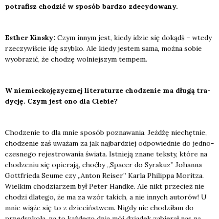
potra­fisz cho­dzić w spo­sób bar­dzo zde­cy­do­wa­ny.
Esther Kin­sky:
Czym innym jest, kie­dy idzie się dokądś – wte­dy
rze­czy­wi­ście idę szyb­ko. Ale kie­dy jestem sama, moż­na sobie
wyobra­zić, że cho­dzę wol­niej­szym tem­pem.
W nie­miec­ko­ję­zycz­nej lite­ra­tu­rze cho­dze­nie ma dłu­gą tra­
dy­cję. Czym jest ono dla Cie­bie?
Cho­dze­nie to dla mnie spo­sób pozna­wa­nia. Jeż­dżę nie­chęt­nie,
cho­dze­nie zaś uwa­żam za jak naj­bar­dziej odpo­wied­nie do jed­no­
cze­sne­go reje­stro­wa­nia świa­ta. Ist­nie­ją zna­ne tek­sty, któ­re na
cho­dze­niu się opie­ra­ją, choć­by „Spa­cer do Syra­kuz” Johan­na
Got­t­frie­da Seu­me czy „Anton Reiser” Kar­la Phi­lip­pa Morit­za.
Wiel­kim cho­dzia­rzem był Peter Hand­ke. Ale nikt prze­cież nie
cho­dzi dla­te­go, że ma za wzór takich, a nie innych auto­rów! U
mnie wią­że się to z dzie­ciń­stwem. Nigdy nie cho­dzi­łam do
przed­szko­la, za to każ­de­go dnia mój dzia­dek zabie­rał nas na