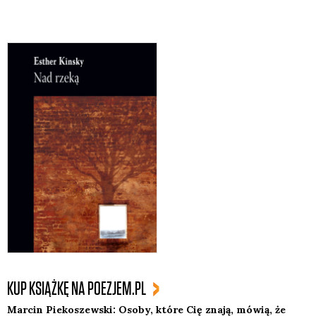
KUP KSIĄŻKĘ NA POEZJEM.PL
Mar­cin Pie­ko­szew­ski: Oso­by, któ­re Cię zna­ją, mówią, że