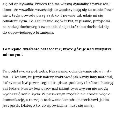
się od opi­sy­wa­nia. Pro­ces ten ma wła­sną dyna­mi­kę i zaraz wia­
do­mo, że wszel­kie wcze­śniej­sze zamia­ry mają się tu na nic. Pew­
nie z tego powo­du piszę szyb­ko. I pew­nie tak uda­je mi się
odna­leźć rytm. To zanu­rza­nie się w tekst, w pisa­nie, przy­po­mi­
na rodzaj ducho­we­go ćwi­cze­nia, dzię­ki któ­re­mu docho­dzi się
do odpo­wied­nie­go brzmie­nia.
To nie­ja­ko dzia­ła­nie osta­tecz­ne, któ­re góru­je nad wszyst­ki­
mi inny­mi.
To pod­sta­wo­wa potrze­ba. Nazy­wa­nie, odnaj­dy­wa­nie słów i ryt­
mu… Uwa­żam, że język nale­ży trak­to­wać jak każ­dy inny mate­riał,
któ­ry musi być przez tego, kto pisze, pod­da­ny obrób­ce. Ist­nie­ją
zaś ludzie, któ­rzy bez pra­cy nad jakimś two­rzy­wem nie mogą
wyobra­zić sobie życia. W pierw­szym rzę­dzie nie cho­dzi więc o
komu­ni­ka­cję, a raczej o nada­wa­nie kształ­tu mate­ria­ło­wi, jakim
jest język. Dla­te­go to, co opo­wia­da­ne, liczy się mniej.