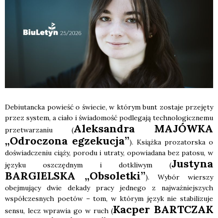
Debiu­tanc­ka powieść o świe­cie, w któ­rym bunt zosta­je prze­ję­ty
przez sys­tem, a cia­ło i świa­do­mość pod­le­ga­ją tech­no­lo­gicz­ne­mu
Alek­san­dra MAJÓWKA
prze­twa­rza­niu (
„Odro­czo­na egze­ku­cja”
). Książ­ka pro­za­tor­ska o
doświad­cze­niu cią­ży, poro­du i utra­ty, opo­wia­da­na bez pato­su, w
Justy­na
języ­ku oszczęd­nym i dotkli­wym (
BARGIELSKA „Obso­let­ki”
). Wybór wier­szy
obej­mu­ją­cy dwie deka­dy pra­cy jed­ne­go z naj­waż­niej­szych
współ­cze­snych poetów – tom, w któ­rym język nie sta­bi­li­zu­je
Kac­per BARTCZAK
sen­su, lecz wpra­wia go w ruch (