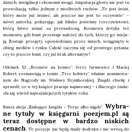
danych, inwi­gi­la­cji i eko­no­mii uwa­gi. Ampu­ta­cja gło­wy nie jest tu
pro­wo­ka­cją, tyl­ko jed­nym z moż­li­wych ruchów. „To jest świat,
któ­ry może już ist­nieć, ale jesz­cze nie jest to oczy­wi­ste” –
mówi autor­ka, poka­zu­jąc, jak bli­sko jeste­śmy rze­czy­wi­sto­ści,
któ­rą łatwo uznać za prze­sa­dzo­ną. Roz­mo­wa doty­ka też
momen­tu, gdy bunt prze­sta­je nale­żeć do tych, któ­rzy go ini­cju­
ją. Zosta­je prze­ję­ty, opo­wie­dzia­ny przez innych, wcią­gnię­ty w
obieg mediów i ryn­ku. Całość zaczy­na się od pro­ste­go pyta­nia:
czy to jesz­cze bunt, czy już brak alter­na­tyw?
Odci­nek 52 „Roz­mów na koniec”. Jerzy Jar­nie­wicz i Maciej
Robert roz­ma­wia­ją o tomie „Trzy kobie­ty”, wła­śnie nomi­no­wa­
nym do Nagro­dy im. Wisła­wy Szym­bor­skiej. Znajdź chwi­lę i
sprawdź, co w tej książ­ce pra­cu­je naj­moc­niej – i dla­cze­go zna­la­
zła się wśród naj­waż­niej­szych tytu­łów roku.
Wybra­
Rusza akcja „Zni­ka­ją­ce książ­ki – Teraz albo nigdy”.
ne tytu­ły w księ­gar­ni poezjem.pl są
teraz dostęp­ne w bar­dzo niskich
cenach
. Te pozy­cje nie będą mia­ły dodru­ku i nie wró­cą do