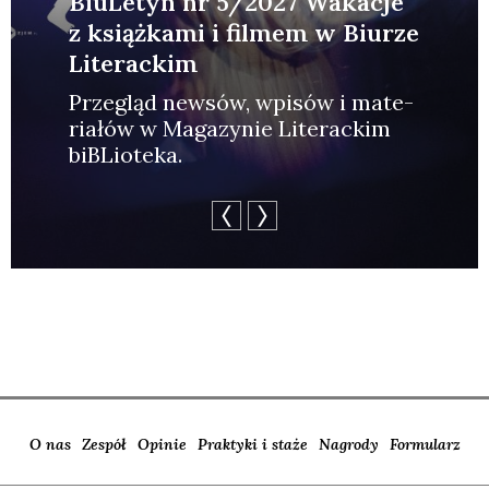
BiuLetyn nr 5/2027 Wakacje
z książkami i filmem w Biurze
Literackim
Prze­gląd new­sów, wpi­sów i mate­
ria­łów w Maga­zy­nie Lite­rac­kim
biBLio­te­ka.
O nas
Zespół
Opinie
Praktyki i staże
Nagrody
Formularz