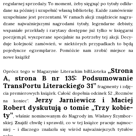
regu­lar­nej sprze­da­ży. To moment, żeby się­gnąć po tytu­ły odkła­
da­ne na póź­niej i uzu­peł­nić wła­sną biblio­te­kę. Każ­de zamó­wie­nie
uzu­peł­nia­ne jest pre­zen­ta­mi. W ramach akcji znaj­dzie­cie nagra­
dza­ne naj­waż­niej­szy­mi nagro­da­mi tytu­ły, legen­dar­ne debiu­ty,
wspa­nia­łe prze­kła­dy i rary­ta­sy dostęp­ne już tyl­ko w księ­gar­ni
poezjem.pl, wyszpe­ra­ne spe­cjal­nie na potrze­by tej akcji. Decy­
du­je kolej­ność zamó­wień, w nie­któ­rych przy­pad­kach to będą
poje­dyn­cze egzem­pla­rze. Pomóż­cie nam zro­bić miej­sce na
nowe książ­ki!
„Stro­na
Oprócz tego w Maga­zy­nie Lite­rac­kim biBLio­te­ka
A, stro­na B nr 135: Pod­su­mo­wa­nie
Trans­Por­tu Lite­rac­kie­go 31”
frag­men­ty i zdję­
cia pre­mie­ro­wych ksią­żek. Całość dopeł­nia odci­nek 52 „Roz­mów
Jerzy Jar­nie­wicz i Maciej
na koniec”.
Robert dys­ku­tu­ją o tomie „Trzy kobie­
ty”
, wła­śnie nomi­no­wa­nym do Nagro­dy im. Wisła­wy Szym­bor­
skiej. Znajdź chwi­lę i sprawdź, co w tej książ­ce pra­cu­je naj­moc­
niej – i dla­cze­go zna­la­zła się wśród naj­waż­niej­szych tytu­łów
roku.