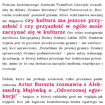
Pod­czas kwiet­nio­we­go festi­wa­lu Trans­Port Lite­rac­ki wra­ca­li­
śmy do deba­ty „Gra­ni­ce lite­ra­tu­ry”. Paweł Poto­ro­czyn w „Roz­
ru­chu wyobraź­ni” posta­wił pyta­nie, któ­re wybrzmie­wa moc­niej
czy kul­tu­ra ma jesz­cze przy­
niż dia­gno­za:
szłość i czy przy­szłość w ogó­le może
zaczy­nać się w kul­tu­rze
. Oto tekst wystą­pie­nia
dyrek­to­ra Euro­pej­skiej Sto­li­cy Kul­tu­ry Lublin 2029. Punk­tem
wyj­ścia jest tu poczu­cie prze­kro­cze­nia gra­ni­cy – nie este­tycz­
nej, lecz spraw­czo­ści. „Dotar­li­śmy do pew­nej gra­ni­cy. Gra­ni­cy
spraw­czo­ści. Gra­ni­cy pod­mio­to­wo­ści” – pisze autor, wska­zu­jąc
na sytu­ację, w któ­rej kul­tu­ra prze­sta­je być trak­to­wa­na poważ­
nie, mimo że to ona dostar­cza narzę­dzi myśle­nia, współ­pra­cy i
roz­wo­ju.
Debiut, któ­ry nie pró­bu­je szo­ko­wać, tyl­ko prze­su­wa punkt
Artur Bursz­ta roz­ma­wia z Alek­
widze­nia.
san­drą Majów­ką o „Odro­czo­nej egze­
ku­cji”
– książ­ce, w któ­rej rady­kal­ny gest nie wyglą­da jak
wyją­tek, lecz jak logicz­na kon­se­kwen­cja świa­ta opar­te­go na