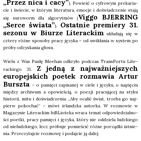
„Przez nica i cacy”
). Powieść o cyfro­wym pre­ka­ria­
cie i świe­cie, w któ­rym lite­ra­tu­ra, emo­cje i doświad­cze­nie sta­ją
Vig­go BJERRING
się surow­cem dla algo­ryt­mów (
„Ser­ce świa­ta”
Ostat­nie pre­mie­ry 31.
).
sezo­nu w Biu­rze Lite­rac­kim
ukła­da­ją się w
czte­ry róż­ne spo­so­by pra­cy języ­ka – od uwi­kła­nia w sys­tem po
pró­by odzy­ska­nia gło­su.
Wie­lu z Was Pau­lę Meehan odkry­ło pod­czas Trans­Por­tu Lite­
Z jed­ną z naj­waż­niej­szych
rac­kie­go 31.
euro­pej­skich poetek roz­ma­wia Artur
Bursz­ta
– o pamię­ci zapi­sa­nej w cie­le i języ­ku, o napię­ciu
mię­dzy archi­wum a opo­wie­ścią, o poezji pra­cu­ją­cej na sty­ku
histo­rii, mitu i doświad­cze­nia. „Aby oca­lić świat, trze­ba go naj­
pierw poko­chać” – mówi irlandz­ka autor­ka. W roz­mo­wie w
Maga­zy­nie Lite­rac­kim biBLio­te­ka wra­ca temat odpo­wie­dzial­no­
ści poet­ki, pra­cy pamię­ci i języ­ka, któ­ry nie oddzie­la ludz­kie­go
od nie­ludz­kie­go, lecz pró­bu­je pomie­ścić róż­ne porząd­ki ist­nie­
nia. Prze­czy­taj­cie roz­mo­wę i podaj­cie ją dalej.