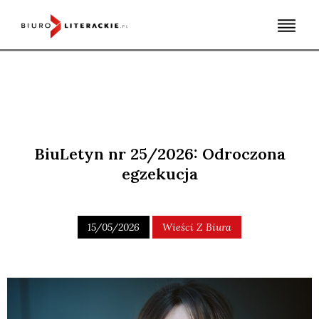
Skip
to
content
BiuLetyn nr 25/2026: Odroczona
egzekucja
15/05/2026
Wieści Z Biura