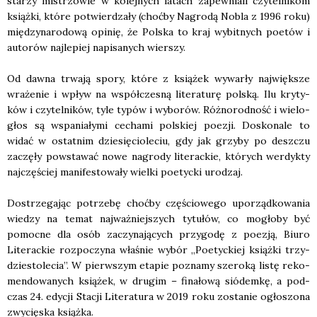
sta­rzy mistrzo­wie w kolej­nych latach zapew­nia­li czy­tel­ni­kom
książ­ki, któ­re potwier­dza­ły (choć­by Nagro­dą Nobla z 1996 roku)
mię­dzy­na­ro­do­wą opi­nię, że Pol­ska to kraj wybit­nych poetów i
auto­rów naj­le­piej napi­sa­nych wier­szy.
Od daw­na trwa­ją spo­ry, któ­re z ksią­żek wywar­ły naj­więk­sze
wra­że­nie i wpływ na współ­cze­sną lite­ra­tu­rę pol­ską. Ilu kry­ty­
ków i czy­tel­ni­ków, tyle typów i wybo­rów. Róż­no­rod­ność i wie­lo­
głos są wspa­nia­ły­mi cecha­mi pol­skiej poezji. Dosko­na­le to
widać w ostat­nim dzie­się­cio­le­ciu, gdy jak grzy­by po desz­czu
zaczę­ły powsta­wać nowe nagro­dy lite­rac­kie, któ­rych wer­dyk­ty
naj­czę­ściej mani­fe­sto­wa­ły wiel­ki poetyc­ki uro­dzaj.
Dostrze­ga­jąc potrze­bę choć­by czę­ścio­we­go upo­rząd­ko­wa­nia
wie­dzy na temat naj­waż­niej­szych tytu­łów, co mogło­by być
pomoc­ne dla osób zaczy­na­ją­cych przy­go­dę z poezją, Biu­ro
Lite­rac­kie roz­po­czy­na wła­śnie wybór „Poetyc­kiej książ­ki trzy­
dzie­sto­le­cia”. W pierw­szym eta­pie pozna­my sze­ro­ką listę reko­
men­do­wa­nych ksią­żek, w dru­gim – fina­ło­wą sió­dem­kę, a pod­
czas 24. edy­cji Sta­cji Lite­ra­tu­ra w 2019 roku zosta­nie ogło­szo­na
zwy­cię­ska książ­ka.