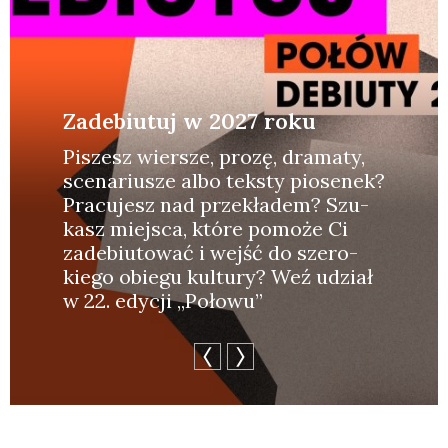
Zadebiutuj w 2027 roku
Piszesz wier­sze, pro­zę, dra­ma­ty,
sce­na­riu­sze albo tek­sty pio­se­nek?
Pra­cu­jesz nad prze­kła­dem? Szu­
kasz miej­sca, któ­re pomo­że Ci
zade­biu­to­wać i wejść do sze­ro­
kie­go obie­gu kul­tu­ry? Weź udział
w 22. edy­cji „Poło­wu”