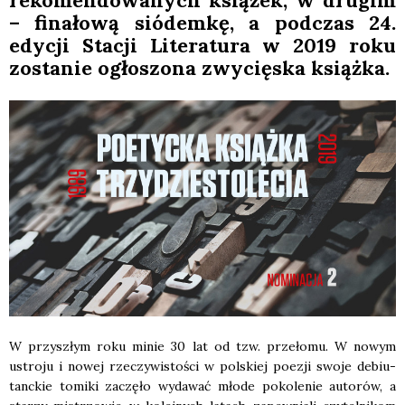
reko­men­do­wa­nych ksią­żek, w dru­gim
– fina­ło­wą sió­dem­kę, a pod­czas 24.
edy­cji Sta­cji Lite­ra­tu­ra w 2019 roku
zosta­nie ogło­szo­na zwy­cię­ska książ­ka.
W przy­szłym roku minie 30 lat od tzw. prze­ło­mu. W nowym
ustro­ju i nowej rze­czy­wi­sto­ści w pol­skiej poezji swo­je debiu­
tanc­kie tomi­ki zaczę­ło wyda­wać mło­de poko­le­nie auto­rów, a