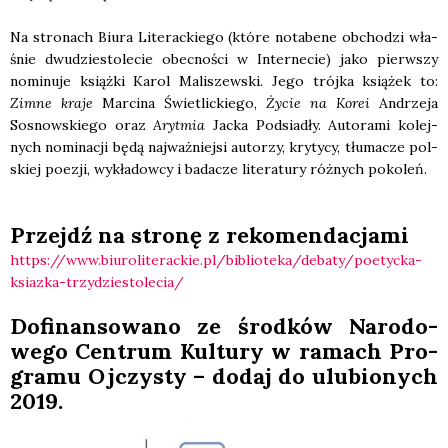
Na stro­nach Biu­ra Lite­rac­kie­go (któ­re nota­be­ne obcho­dzi wła­
śnie dwu­dzie­sto­le­cie obec­no­ści w Inter­ne­cie) jako pierw­szy
nomi­nu­je książ­ki Karol Mali­szew­ski. Jego trój­ka ksią­żek to:
Zim­ne kra­je
Mar­ci­na Świe­tlic­kie­go,
Życie na Korei
Andrze­ja
Sosnow­skie­go oraz
Aryt­mia
Jac­ka Pod­sia­dły. Auto­ra­mi kolej­
nych nomi­na­cji będą naj­waż­niej­si auto­rzy, kry­ty­cy, tłu­ma­cze pol­
skiej poezji, wykła­dow­cy i bada­cze lite­ra­tu­ry róż­nych poko­leń.
Przejdź na stro­nę z reko­men­da­cja­mi
https://www.biuroliterackie.pl/biblioteka/debaty/poetycka-
ksiazka-trzydziestolecia/
Dofi­nan­so­wa­no ze środ­ków Naro­do­
we­go Cen­trum Kul­tu­ry w ramach Pro­
gra­mu Ojczy­sty – dodaj do ulu­bio­nych
2019.