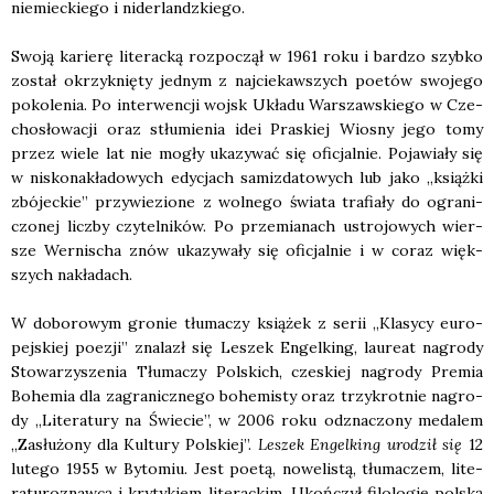
nie­miec­kie­go i nider­landz­kie­go.
Swo­ją karie­rę lite­rac­ką roz­po­czął w 1961 roku i bar­dzo szyb­ko
został okrzyk­nię­ty jed­nym z naj­cie­kaw­szych poetów swo­je­go
poko­le­nia. Po inter­wen­cji wojsk Ukła­du War­szaw­skie­go w Cze­
cho­sło­wa­cji oraz stłu­mie­nia idei Pra­skiej Wio­sny jego tomy
przez wie­le lat nie mogły uka­zy­wać się ofi­cjal­nie. Poja­wia­ły się
w nisko­na­kła­do­wych edy­cjach samiz­da­to­wych lub jako „książ­ki
zbó­jec­kie” przy­wie­zio­ne z wol­ne­go świa­ta tra­fia­ły do ogra­ni­
czo­nej licz­by czy­tel­ni­ków. Po prze­mia­nach ustro­jo­wych wier­
sze Wer­ni­scha znów uka­zy­wa­ły się ofi­cjal­nie i w coraz więk­
szych nakła­dach.
W dobo­ro­wym gro­nie tłu­ma­czy ksią­żek z serii „Kla­sy­cy euro­
pej­skiej poezji” zna­lazł się Leszek Engel­king, lau­re­at nagro­dy
Sto­wa­rzy­sze­nia Tłu­ma­czy Pol­skich, cze­skiej nagro­dy Pre­mia
Bohe­mia dla zagra­nicz­ne­go bohe­mi­sty oraz trzy­krot­nie nagro­
dy „Lite­ra­tu­ry na Świe­cie”, w 2006 roku odzna­czo­ny meda­lem
„Zasłu­żo­ny dla Kul­tu­ry Pol­skiej”.
Leszek Engel­king uro­dził się
12
lute­go 1955 w Byto­miu. Jest poetą, nowe­li­stą, tłu­ma­czem, lite­
ra­tu­ro­znaw­cą i kry­ty­kiem lite­rac­kim. Ukoń­czył filo­lo­gię pol­ską