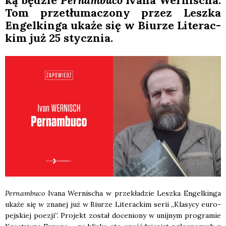
ką będzie
Per­nam­bu­co
Iva­na Wer­ni­scha.
Tom prze­tłu­ma­czo­ny przez Lesz­ka
Engel­kin­ga uka­że się w Biu­rze Lite­rac­
kim już 25 stycz­nia.
Per­nam­bu­co
Iva­na Wer­ni­scha w prze­kła­dzie Lesz­ka Engel­kin­ga
uka­że się w zna­nej już w Biu­rze Lite­rac­kim serii „Kla­sy­cy euro­
pej­skiej poezji”. Pro­jekt został doce­nio­ny w unij­nym pro­gra­mie