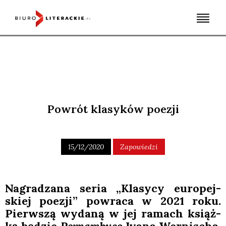
Skip
to
content
Powrót klasyków poezji
15/12/2020
Zapowiedzi
Nagra­dza­na seria „Kla­sy­cy euro­pej­
skiej poezji” powra­ca w 2021 roku.
Pierw­szą wyda­ną w jej ramach książ­