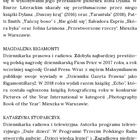
się w wyko­ny­wa­niu jego prze­kła­dów pio­se­nek Boba Dyla­na. W
Biu­rze Lite­rac­kim uka­za­ły się prze­tłu­ma­czo­ne przez nie­go
książ­ki Dyla­na: „Dusz­ny kraj” (2016) oraz „Taran­tu­la” (2018), Pat­
ti Smith: „Tań­czę boso” i „Nie gódź się”, Salva­do­ra Espriu „Skó­
ra byka” oraz Joh­na Len­no­na „Prze­stwo­rzo­ne rze­czy”. Miesz­ka
w War­sza­wie.
MAGDALENA RIGAMONTI
Dzien­ni­kar­ka pra­so­wa i radio­wa. Zdo­by­ła naj­bar­dziej pre­sti­żo­
wą pol­ską nagro­dę dzien­ni­kar­ską Ficus Pri­ce w 2017 roku, a rok
wcze­śniej nagro­dę Grand Press. Wraz z mężem Mak­sy­mi­lia­nem
publi­ku­je swo­je wywia­dy w „Dzien­ni­ku Gaze­ta Praw­na” jako
RigamontiRazy2. W 2018 roku wyda­li razem książ­kę „Echo”, któ­
ra zosta­ła ogło­szo­na książ­ką foto­gra­ficz­ną roku w kon­kur­sie
Pic­tu­res of the Year Inter­na­tio­nal w kate­go­rii „Pho­to­gra­phy
Book of the Year”. Miesz­ka w War­sza­wie.
KATARZYNA STOPARCZYK
Dzien­ni­kar­ka radio­wa i tele­wi­zyj­na. Autor­ka pro­gra­mu tele­wi­
zyj­ne­go „Duże dzie­ci”. W Pro­gra­mie Trze­cim Pol­skie­go Radia
stwo­rzy­ła audy­cje: „Dzie­ci wie­dzą lepiej” i „Zagad­ko­wa nie­dzie­