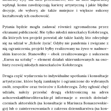
wpły­nął, komu zawdzię­cza­ją karie­rę arty­stycz­ną i jakie błęd­ne
decy­zje, złe wybo­ry, ale tak­że mniej­sze i więk­sze suk­ce­sy
kształ­to­wa­ły ich oso­bo­wość.
Pyta­nia będzie mogła zada­wać rów­nież zgro­ma­dzo­na przez
ekra­na­mi publicz­ność. Nie tyl­ko mło­dzi miesz­kań­cy Koło­brze­gu,
dla któ­rych ten pro­jekt powstał, ale tak­że każ­dy, kto zde­cy­du­je
się na udział w „Szko­le życia”. Gdy­by nie pan­de­mia i zwią­za­ne z
nią ogra­ni­cze­nia, pro­jekt był­by reali­zo­wa­ny na żywo w nad­mor­
skim kuror­cie. Sta­no­wił­by – obok zre­ali­zo­wa­ne­go z suk­ce­sem
„Kur­su na sztu­kę” – ele­ment dzia­łań ukie­run­ko­wa­nych na oso­
bi­sty roz­wój mło­dych miesz­kań­ców Koło­brze­gu.
Dru­ga część wyda­rze­nia to indy­wi­du­al­ne spo­tka­nia i kon­sul­ta­cje
arty­stycz­ne, któ­re będą zamknię­te i ogra­ni­czo­ne do wybra­nych
osób, zespo­łów oraz twór­ców z Koło­brze­gu. Żeby zgło­sić chęć
udzia­łu, nale­ży prze­słać dro­gą elek­tro­nicz­ną na adres
aolszewska@biuroliterackie.pl infor­ma­cje o swo­ich doświad­
cze­niach aktor­skich (na kon­sul­ta­cje u Mariu­sza Bona­szew­skie­
go) lub o zain­te­re­so­wa­niach z zakre­su dzien­ni­kar­stwa (na kon­