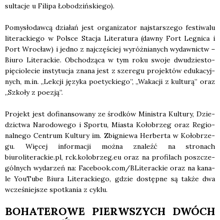
sul­ta­cje u Fili­pa Łobo­dziń­skie­go).
Pomy­sło­daw­cą dzia­łań jest orga­ni­za­tor naj­star­sze­go festi­wa­lu
lite­rac­kie­go w Pol­sce Sta­cja Lite­ra­tu­ra (daw­ny Fort Legni­ca i
Port Wro­cław) i jed­no z naj­czę­ściej wyróż­nia­nych wydaw­nictw –
Biu­ro Lite­rac­kie. Obcho­dzą­ca w tym roku swo­je dwu­dzie­sto­
pię­cio­le­cie insty­tu­cja zna­na jest z sze­re­gu pro­jek­tów edu­ka­cyj­
nych, m.in. „Lek­cji języ­ka poetyc­kie­go”, „Waka­cji z kul­tu­rą” oraz
„Szko­ły z poezją”.
Pro­jekt jest dofi­nan­so­wa­ny ze środ­ków Mini­stra Kul­tu­ry, Dzie­
dzic­twa Naro­do­we­go i Spor­tu, Mia­sta Koło­brzeg oraz Regio­
nal­ne­go Cen­trum Kul­tu­ry im. Zbi­gnie­wa Her­ber­ta w Koło­brze­
gu. Wię­cej infor­ma­cji moż­na zna­leźć na stro­nach
biuroliterackie.pl, rck.kolobrzeg.eu oraz na pro­fi­lach poszcze­
gól­nych wyda­rzeń na: Facebook.com/BLiterackie oraz na kana­
le YouTu­be Biu­ra Lite­rac­kie­go, gdzie dostęp­ne są tak­że dwa
wcze­śniej­sze spo­tka­nia z cyklu.
BOHATEROWE PIERWSZYCH DWÓCH