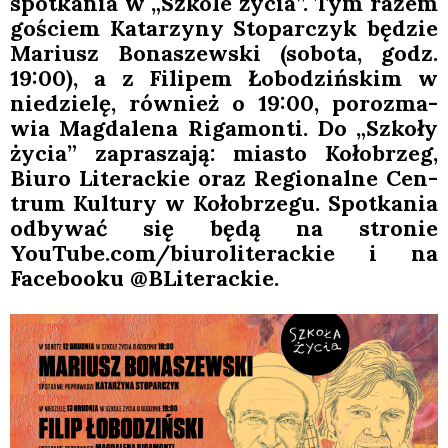
spo­tka­nia w „Szko­le życia”. Tym razem
gościem Kata­rzy­ny Sto­par­czyk będzie
Mariusz Bona­szew­ski (sobo­ta, godz.
19:00), a z Fili­pem Łobo­dziń­skim w
nie­dzie­lę, rów­nież o 19:00, poroz­ma­
wia Mag­da­le­na Riga­mon­ti. Do „Szko­ły
życia” zapra­sza­ją: mia­sto Koło­brzeg,
Biu­ro Lite­rac­kie oraz Regio­nal­ne Cen­
trum Kul­tu­ry w Koło­brze­gu. Spo­tka­nia
odby­wać się będą na stro­nie
YouTube.com/biuroliterackie i na
Face­bo­oku @BLiterackie.