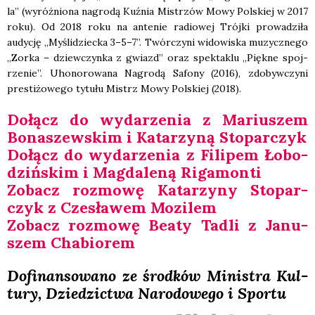
la” (wyróż­nio­na nagro­dą Kuź­nia Mistrzów Mowy Pol­skiej w 2017
roku). Od 2018 roku na ante­nie radio­wej Trój­ki pro­wa­dzi­ła
audy­cję „Myśli­dziec­ka 3–5–7”. Twór­czy­ni wido­wi­ska muzycz­ne­go
„Zor­ka – dziew­czyn­ka z gwiazd” oraz spek­ta­klu „Pięk­ne spoj­
rze­nie”. Uho­no­ro­wa­na Nagro­dą Safo­ny (2016), zdo­byw­czy­ni
pre­sti­żo­we­go tytu­łu Mistrz Mowy Pol­skiej (2018).
Dołącz do wyda­rze­nia z Mariu­szem
Bona­szew­skim i Kata­rzy­ną Sto­par­czyk
Dołącz do wyda­rze­nia z Fili­pem Łobo­
dziń­skim i Mag­da­le­ną Riga­mon­ti
Zobacz roz­mo­wę Kata­rzy­ny Sto­par­
czyk z Cze­sła­wem Mozi­lem
Zobacz roz­mo­wę Beaty Tadli z Janu­
szem Cha­bio­rem
Dofi­nan­so­wa­no ze środ­ków Mini­stra Kul­
tu­ry, Dzie­dzic­twa Naro­do­we­go i Spor­tu