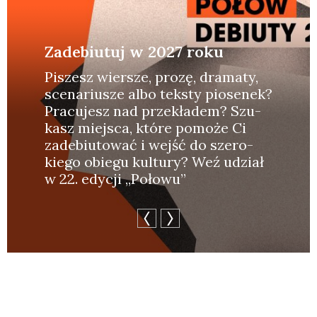
Zadebiutuj w 2027 roku
Piszesz wier­sze, pro­zę, dra­ma­ty,
sce­na­riu­sze albo tek­sty pio­se­nek?
Pra­cu­jesz nad prze­kła­dem? Szu­
kasz miej­sca, któ­re pomo­że Ci
zade­biu­to­wać i wejść do sze­ro­
kie­go obie­gu kul­tu­ry? Weź udział
w 22. edy­cji „Poło­wu”