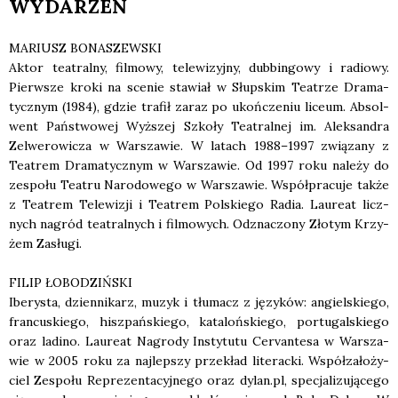
WYDARZEŃ
MARIUSZ BONASZEWSKI
Aktor teatral­ny, fil­mo­wy, tele­wi­zyj­ny, dub­bin­go­wy i radio­wy.
Pierw­sze kro­ki na sce­nie sta­wiał w Słup­skim Teatrze Dra­ma­
tycz­nym (1984), gdzie tra­fił zaraz po ukoń­cze­niu liceum. Absol­
went Pań­stwo­wej Wyż­szej Szko­ły Teatral­nej im. Alek­san­dra
Zelwe­ro­wi­cza w War­sza­wie. W latach 1988–1997 zwią­za­ny z
Teatrem Dra­ma­tycz­nym w War­sza­wie. Od 1997 roku nale­ży do
zespo­łu Teatru Naro­do­we­go w War­sza­wie. Współ­pra­cu­je tak­że
z Teatrem Tele­wi­zji i Teatrem Pol­skie­go Radia. Lau­re­at licz­
nych nagród teatral­nych i fil­mo­wych. Odzna­czo­ny Zło­tym Krzy­
żem Zasłu­gi.
FILIP ŁOBODZIŃSKI
Ibe­ry­sta, dzien­ni­karz, muzyk i tłu­macz z języ­ków: angiel­skie­go,
fran­cu­skie­go, hisz­pań­skie­go, kata­loń­skie­go, por­tu­gal­skie­go
oraz ladi­no. Lau­re­at Nagro­dy Insty­tu­tu Cervan­te­sa w War­sza­
wie w 2005 roku za naj­lep­szy prze­kład lite­rac­ki. Współ­za­ło­ży­
ciel Zespo­łu Repre­zen­ta­cyj­ne­go oraz dylan.pl, spe­cja­li­zu­ją­ce­go