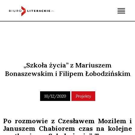
Skip
to
content
„Szkoła życia” z Mariuszem
Bonaszewskim i Filipem Łobodzińskim
10/12/2020
Projekty
Po roz­mo­wie z Cze­sła­wem Mozi­lem i
Janu­szem Cha­bio­rem czas na kolej­ne