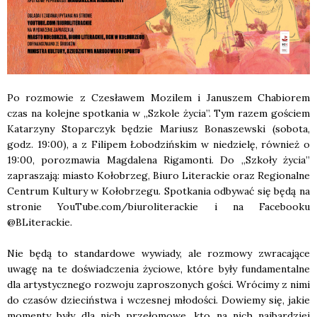
Po roz­mo­wie z Cze­sła­wem Mozi­lem i Janu­szem Cha­bio­rem
czas na kolej­ne spo­tka­nia w „Szko­le życia”. Tym razem gościem
Kata­rzy­ny Sto­par­czyk będzie Mariusz Bona­szew­ski (sobo­ta,
godz. 19:00), a z Fili­pem Łobo­dziń­skim w nie­dzie­lę, rów­nież o
19:00, poroz­ma­wia Mag­da­le­na Riga­mon­ti. Do „Szko­ły życia”
zapra­sza­ją: mia­sto Koło­brzeg, Biu­ro Lite­rac­kie oraz Regio­nal­ne
Cen­trum Kul­tu­ry w Koło­brze­gu. Spo­tka­nia odby­wać się będą na
stro­nie YouTube.com/biuroliterackie i na Face­bo­oku
@BLiterackie.
Nie będą to stan­dar­do­we wywia­dy, ale roz­mo­wy zwra­ca­ją­ce
uwa­gę na te doświad­cze­nia życio­we, któ­re były fun­da­men­tal­ne
dla arty­stycz­ne­go roz­wo­ju zapro­szo­nych gości. Wró­ci­my z nimi
do cza­sów dzie­ciń­stwa i wcze­snej mło­do­ści. Dowie­my się, jakie
momen­ty były dla nich prze­ło­mo­we, kto na nich naj­bar­dziej