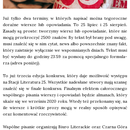
Już tyl­ko dwa ter­mi­ny, w któ­rych napi­sać moż­na tego­rocz­ne
doraź­ne wier­sze lub opo­wia­da­nia. To 25 lipiec i 25 sier­pień.
Zasa­dy są pro­ste: two­rzy­my wiersz lub opo­wia­da­nie, któ­re nie
mogą prze­kro­czyć 2500 zna­ków. By tekst był bra­ny pod uwa­gę,
musi zna­leźć się w nim cytat, news albo powszech­nie zna­ny fakt,
któ­ry zaist­nie­je wyłącz­nie we wspo­mnia­nych dniach. Tekst musi
być wysła­ny do godzi­ny 23:59 za pomo­cą spe­cjal­ne­go for­mu­la­
rza (adres poni­żej).
To już trze­cia edy­cja kon­kur­su, któ­ry daje moż­li­wość wystę­pu
na Sta­cji Lite­ra­tu­ra 25. Wszyst­kie nade­sła­ne utwo­ry mają szan­sę
zna­leźć się w fina­le kon­kur­su. Final­nym efek­tem cało­rocz­ne­go
wspól­ne­go pisa­nia wier­szy i opo­wia­dań będzie alma­nach, któ­ry
uka­że się we wrze­śniu 2020 roku. Wte­dy też prze­ko­na­my się, na
ile wier­sze i krót­kie pro­zy mogą w real­ny spo­sób opi­sy­wać
oraz komen­to­wać rze­czy­wi­stość.
Wspól­ne pisa­nie orga­ni­zu­ją Biu­ro Lite­rac­kie oraz Czar­na Góra