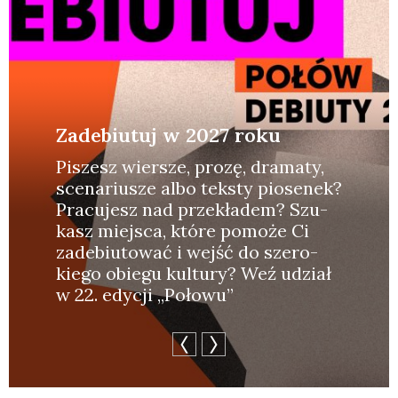
Zadebiutuj w 2027 roku
Piszesz wier­sze, pro­zę, dra­ma­ty,
sce­na­riu­sze albo tek­sty pio­se­nek?
Pra­cu­jesz nad prze­kła­dem? Szu­
kasz miej­sca, któ­re pomo­że Ci
zade­biu­to­wać i wejść do sze­ro­
kie­go obie­gu kul­tu­ry? Weź udział
w 22. edy­cji „Poło­wu”