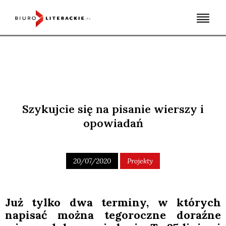
Skip
to
content
Szykujcie się na pisanie wierszy i
opowiadań
20/07/2020
Projekty
Już tyl­ko dwa ter­mi­ny, w któ­rych
napi­sać moż­na tego­rocz­ne doraź­ne