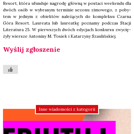
Resort, któ­ra ufun­du­je nagro­dę głów­ną w posta­ci week­en­du dla
dwóch osób w wybra­nym ter­mi­nie sezo­nu zimo­we­go, z poby­
tem w jed­nym z obiek­tów nale­żą­cych do kom­plek­su Czar­na
Góra Resort. Lau­re­ata lub lau­re­at­kę pozna­my pod­czas Sta­cji
Lite­ra­tu­ra 25. W pierw­szych dwóch edy­cjach kon­kur­su zwy­cię­
ży­ły wier­sze Anto­ni­ny M. Tosiek i Kata­rzy­ny Szau­liń­skiej.
Wyślij zgło­sze­nie
Inne wiadomości z kategorii