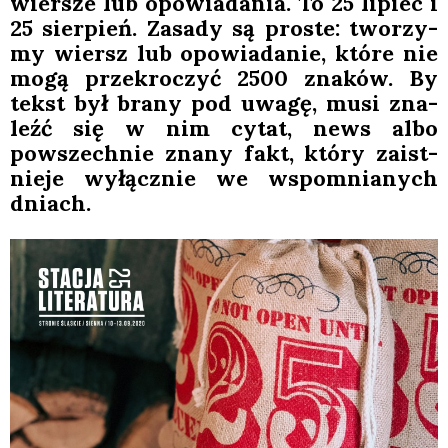
wier­sze lub opo­wia­da­nia. To 25 lipiec i
25 sier­pień. Zasa­dy są pro­ste: two­rzy­
my wiersz lub opo­wia­da­nie, któ­re nie
mogą prze­kro­czyć 2500 zna­ków. By
tekst był bra­ny pod uwa­gę, musi zna­
leźć się w nim cytat, news albo
powszech­nie zna­ny fakt, któ­ry zaist­
nie­je wyłącz­nie we wspo­mnia­nych
dniach.