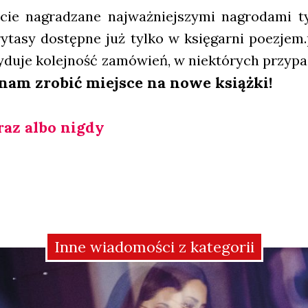
e nagra­dza­ne naj­waż­niej­szy­mi nagro­da­mi tyt
ry­ta­sy dostęp­ne już tyl­ko w księ­gar­ni poezjem.
y­du­je kolej­ność zamó­wień, w nie­któ­rych przy­p
nam zro­bić miej­sce na nowe książ­ki!
Teraz albo nigdy
Inne wiadomości z kategorii