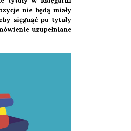
e tytu­ły w księ­gar­ni
zy­cje nie będą mia­ły
eby się­gnąć po tytu­ły
mó­wie­nie uzu­peł­nia­ne