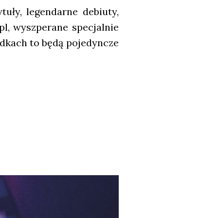
u­ły, legen­dar­ne debiu­ty,
pl, wyszpe­ra­ne spe­cjal­nie
ad­kach to będą poje­dyn­cze