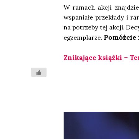
W ramach akcji znaj­dzie­ci
wspa­nia­łe prze­kła­dy i ra
na potrze­by tej akcji. Dec
Pomóż­cie 
egzem­pla­rze.
Zni­ka­ją­ce książ­ki – 