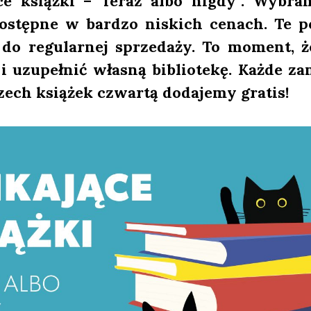
­ce książ­ki – Teraz albo nigdy”. Wybra­n
ostęp­ne w bar­dzo niskich cenach. Te po
do regu­lar­nej sprze­da­ży. To moment, ż
i uzu­peł­nić wła­sną biblio­te­kę. Każ­de za
rzech ksią­żek czwar­tą doda­je­my gra­tis!