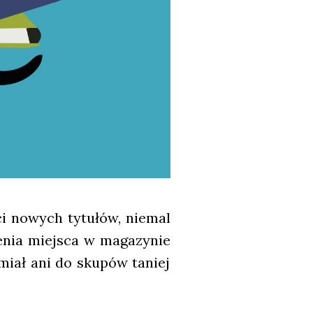
­ści nowych tytu­łów, nie­mal
e­nia miej­sca w maga­zy­nie
e­miał ani do sku­pów taniej