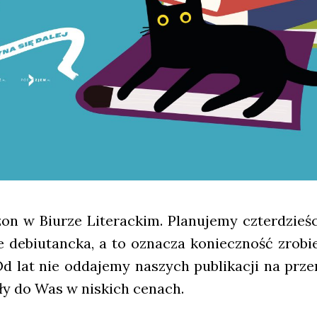
zon w Biu­rze Lite­rac­kim. Pla­nu­je­my czter­dzie
 debiu­tanc­ka, a to ozna­cza koniecz­ność zro­bi
Od lat nie odda­je­my naszych publi­ka­cji na prz
fi­ły do Was w niskich cenach.