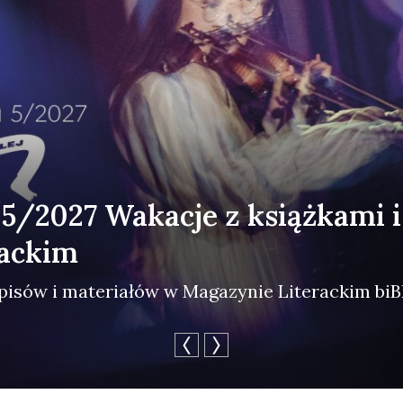
 5/2027 Wakacje z książkami 
rackim
i­sów i mate­ria­łów w Maga­zy­nie Lite­rac­kim biBL