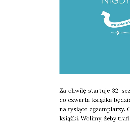
Za chwi­lę star­tu­je 32. se
co czwar­ta książ­ka będzie
na tysią­ce egzem­pla­rzy. 
książ­ki. Woli­my, żeby tra­