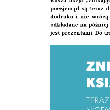
Rusza akcja „Zni­ka­ją
poezjem.pl są teraz d
dodru­ku i nie wró­cą 
odkła­da­ne na póź­niej 
jest pre­zen­ta­mi. Do t