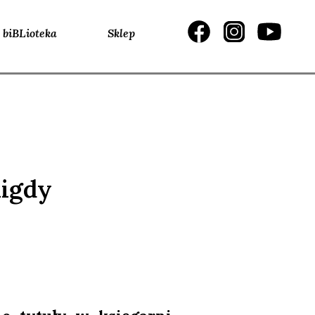
biBLioteka
Sklep
nigdy