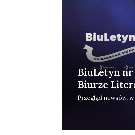
BiuLetyn nr
Biurze Lite
Prze­gląd new­sów, wp