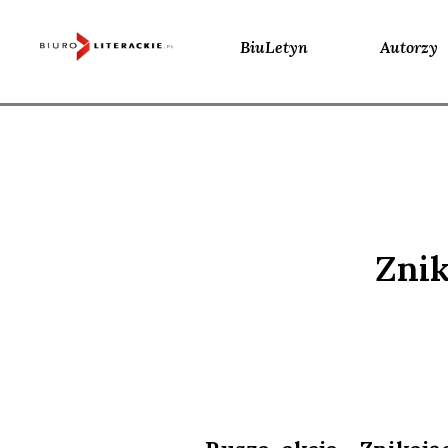
BiuLetyn
Autorzy
Skip
to
content
Znik