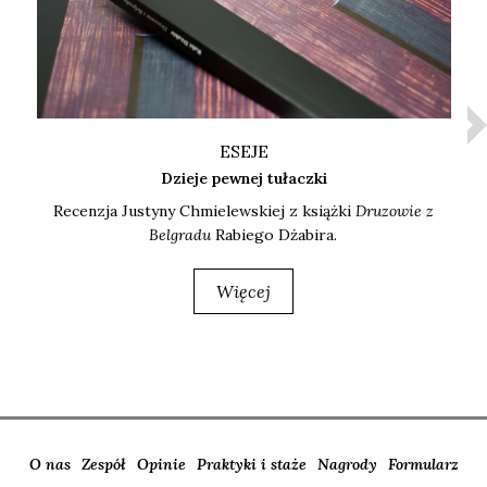
ESEJE
Dzieje pewnej tułaczki
Recen­zja Justy­ny Chmie­lew­skiej z książ­ki
Dru­zo­wie z
Bel­gra­du
Rabie­go Dża­bi­ra.
Więcej
O nas
Zespół
Opinie
Praktyki i staże
Nagrody
Formularz