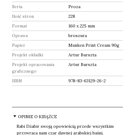
Seria
Proza
Ilość stron
228
Format
160 x 225 mm
Oprawa
broszura
Papier
Munken Print Cream 90g
Projekt okładki
Artur Burszta
Projekt opracowania
Artur Burszta
graficznego
ISBN
978-83-63129-26-2
OPINIE O KSIĄŻCE
Rabi Dżabir swoją opowieścią przede wszystkim
przywraca nam czar dawnej arabskiej baśni,