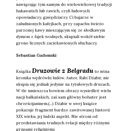
nawiązując tym samym do wielowiekowej tradycji
hakawatich lub rawich, czyli ludowych
opowiadaczy, gawędziarzy. Ci bajarze w
zaludnionych kafejkach, przy zapachu świeżo
parzonej kawy mieszającym się ze słodkawym
dymem z fajek wodnych, skupiali wokół siebie
grono licznych zaciekawionych słuchaczy.
Sebastian Gadomski
Druzowie z Belgradu
Książka
to istna
kronika wędrówki ludów. Autor, Rabi Dżabir, nie
skupia się jednak jedynie na tytułowych druzach.
W tle umieszcza bowiem obrazy wysiedleń wielu
nacji bałkańskich, zaś sam główny bohater jest
chrześcijaninem.(...) Dżabir w swej książce
pokazuje fragment bardzo zawirowanej historii
XIX wieku, jej ludzki aspekt. Nie stroni od
przedstawiania trudnych relacji między różnymi
grupami religijnymi.