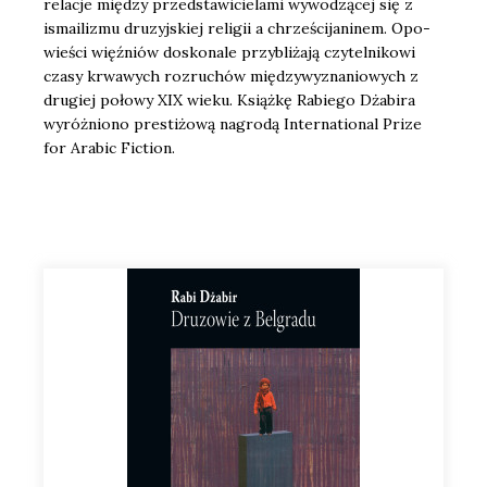
rela­cje mię­dzy przed­sta­wi­cie­la­mi wywo­dzą­cej się z
isma­ili­zmu dru­zyj­skiej reli­gii a chrze­ści­ja­ni­nem. Opo­
wie­ści więź­niów dosko­na­le przy­bli­ża­ją czy­tel­ni­ko­wi
cza­sy krwa­wych roz­ru­chów mię­dzy­wy­zna­nio­wych z
dru­giej poło­wy XIX wie­ku. Książ­kę Rabie­go Dża­bi­ra
wyróż­nio­no pre­sti­żo­wą nagro­dą Inter­na­tio­nal Pri­ze
for Ara­bic Fic­tion.