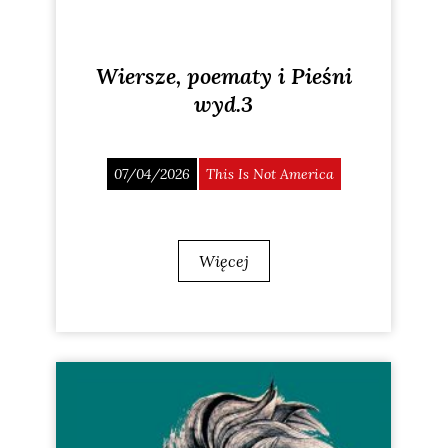
Wiersze, poematy i Pieśni
wyd.3
07/04/2026
This Is Not America
Więcej