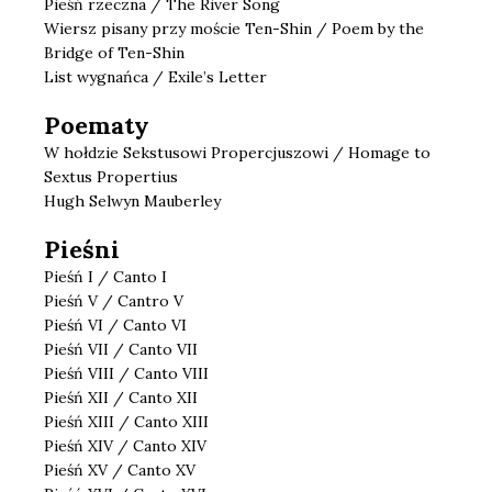
Pieśń rzeczna / The River Song
Wiersz pisany przy moście Ten-Shin / Poem by the
Bridge of Ten-Shin
List wygnańca / Exile’s Letter
Poematy
W hołdzie Sekstusowi Propercjuszowi / Homage to
Sextus Propertius
Hugh Selwyn Mauberley
Pieśni
Pieśń I / Canto I
Pieśń V / Cantro V
Pieśń VI / Canto VI
Pieśń VII / Canto VII
Pieśń VIII / Canto VIII
Pieśń XII / Canto XII
Pieśń XIII / Canto XIII
Pieśń XIV / Canto XIV
Pieśń XV / Canto XV