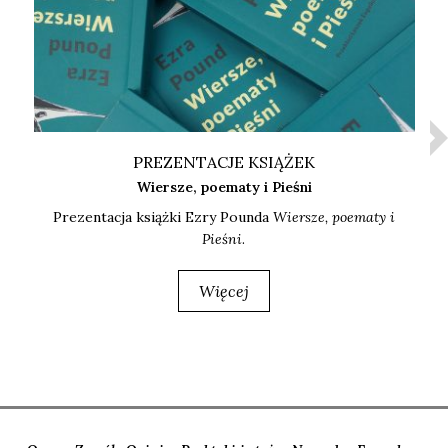
PREZENTACJE KSIĄŻEK
Wiersze, poematy i Pieśni
Pre­zen­ta­cja książ­ki Ezry Poun­da
Wier­sze, poema­ty i
Pie­śni
.
Więcej