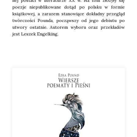
nej posta­ci w lite­ra­tu­rze XX w. Na tom zło­ży­ły się
poezje nie­pu­bli­ko­wa­ne dotąd po pol­sku w for­mie
książ­ko­wej, a zara­zem sta­no­wią­ce dokład­ny prze­gląd
twór­czo­ści Poun­da, począw­szy od jego debiu­tu po
utwo­ry ostat­nie. Auto­rem wybo­ru oraz prze­kła­dów
jest Leszek Engel­king.