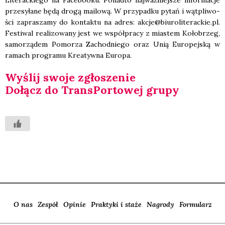
Lite­rac­kie­go na Face­bo­oku. Ponad­to naj­waż­niej­sze infor­ma­cje
prze­sy­ła­ne będą dro­gą mailo­wą. W przy­pad­ku pytań i wąt­pli­wo­
ści zapra­sza­my do kon­tak­tu na adres: akcje@biuroliterackie.pl.
Festi­wal reali­zo­wa­ny jest we współ­pra­cy z mia­stem Koło­brzeg,
samo­rzą­dem Pomo­rza Zachod­nie­go oraz Unią Euro­pej­ską w
ramach pro­gra­mu Kre­atyw­na Euro­pa.
Wyślij swo­je zgło­sze­nie
Dołącz do Trans­Por­to­wej gru­py
O nas
Zespół
Opinie
Praktyki i staże
Nagrody
Formularz