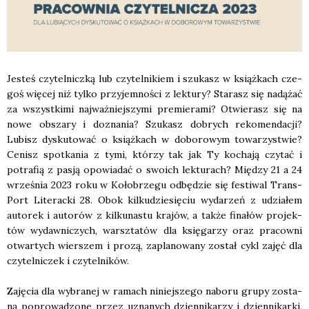
Jesteś czy­tel­nicz­ką lub czy­tel­ni­kiem i szu­kasz w książ­kach cze­
goś wię­cej niż tyl­ko przy­jem­no­ści z lek­tu­ry? Sta­rasz się nadą­żać
za wszyst­ki­mi naj­waż­niej­szy­mi pre­mie­ra­mi? Otwie­rasz się na
nowe obsza­ry i dozna­nia? Szu­kasz dobrych reko­men­da­cji?
Lubisz dys­ku­to­wać o książ­kach w dobo­ro­wym towa­rzy­stwie?
Cenisz spo­tka­nia z tymi, któ­rzy tak jak Ty kocha­ją czy­tać i
potra­fią z pasją opo­wia­dać o swo­ich lek­tu­rach? Mię­dzy 21 a 24
wrze­śnia 2023 roku w Koło­brze­gu odbę­dzie się festi­wal Trans­
Port Lite­rac­ki 28. Obok kil­ku­dzie­się­ciu wyda­rzeń z udzia­łem
auto­rek i auto­rów z kil­ku­na­stu kra­jów, a tak­że fina­łów pro­jek­
tów wydaw­ni­czych, warsz­ta­tów dla księ­ga­rzy oraz pra­cow­ni
otwar­tych wier­szem i pro­zą, zapla­no­wa­ny został cykl zajęć dla
czy­tel­ni­czek i czy­tel­ni­ków.
Zaję­cia dla wybra­nej w ramach niniej­sze­go nabo­ru gru­py zosta­
ną popro­wa­dzo­ne przez uzna­nych dzien­ni­ka­rzy i dzien­ni­kar­ki,