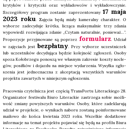
kry­ty­ków i kry­tycz­ki oraz wykła­dow­ców i wykła­dow­czy­nie.
17 maja
Szcze­gó­ło­wy pro­gram zosta­nie zapre­zen­to­wa­ny
2023 roku
. Zaję­cia będą mia­ły kame­ral­ny cha­rak­ter. O
wybo­rze zade­cy­du­je krót­ka, liczą­ca mak­sy­mal­nie trzy zda­nia
wypo­wiedź roz­wi­ja­ją­ca zda­nie „Czy­tam natu­ral­nie, ponie­waż…”.
for­mu­larz
Pro­po­zy­cje przyj­mo­wa­ne są poprzez
. Udział
bez­płat­ny
w zaję­ciach jest
. Przy wybo­rze uczest­ni­czek
lub uczest­ni­ków decy­du­ją­ca będzie kolej­ność zgło­szeń. Oso­by
spo­za Koło­brze­gu pono­szą we wła­snym zakre­sie kosz­ty noc­le­
gów, posił­ków i dojaz­du na miej­sce wyda­rze­nia. Wysył­ka zgło­
sze­nia jest jed­no­znacz­na z akcep­ta­cją wszyst­kich warun­ków
pro­jek­tu zawar­tych w niniej­szym ogło­sze­niu.
Pra­cow­nia czy­tel­ni­cza jest czę­ścią Trans­Por­tu Lite­rac­kie­go 28.
Orga­ni­za­tor festi­wa­lu Biu­ro Lite­rac­kie zastrze­ga sobie moż­li­
wość zmia­ny powyż­szych warun­ków. Oso­by, któ­re zade­kla­ru­ją
udział w pro­jek­cie, o wyni­kach nabo­ru zosta­ną poin­for­mo­wa­ne
mailo­wo do koń­ca kwiet­nia 2023 roku. Wszel­kie dodat­ko­we
infor­ma­cje na temat pro­jek­tu poja­wiać się będą na pro­fi­lu Biu­ra