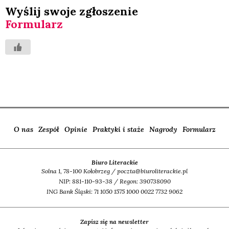
Wyślij swo­je zgło­sze­nie
For­mu­larz
O nas
Zespół
Opinie
Praktyki i staże
Nagrody
Formularz
Biuro Literackie
Solna 1, 78-100 Kołobrzeg / poczta@biuroliterackie.pl
NIP: 881-110-93-38 / Regon: 390738090
ING Bank Śląski: 71 1050 1575 1000 0022 7732 9062
Zapisz się na newsletter