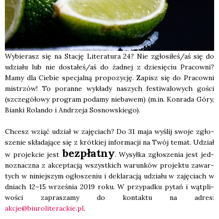
Wybie­rasz się na Sta­cję Lite­ra­tu­ra 24? Nie zgłosiłeś/aś się do
udzia­łu lub nie dostałeś/aś do żad­nej z dzie­się­ciu Pra­cow­ni?
Mamy dla Cie­bie spe­cjal­ną pro­po­zy­cję. Zapisz się do Pra­cow­ni
mistrzów! To poran­ne wykła­dy naszych festi­wa­lo­wych gości
(szcze­gó­ło­wy pro­gram poda­my nie­ba­wem) (m.in. Kon­ra­da Góry,
Bian­ki Rolan­do i Andrze­ja Sosnow­skie­go).
Chcesz wziąć udział w zaję­ciach? Do 31 maja wyślij swo­je zgło­
sze­nie skła­da­ją­ce się z krót­kiej infor­ma­cji na Twój temat. Udział
bez­płat­ny
w pro­jek­cie jest
. Wysył­ka zgło­sze­nia jest jed­
no­znacz­na z akcep­ta­cją wszyst­kich warun­ków pro­jek­tu zawar­
tych w niniej­szym ogło­sze­niu i dekla­ra­cją udzia­łu w zaję­ciach w
dniach 12–15 wrze­śnia 2019 roku. W przy­pad­ku pytań i wąt­pli­
wo­ści zapra­sza­my do kon­tak­tu na adres:
akcje@biuroliterackie.pl
.