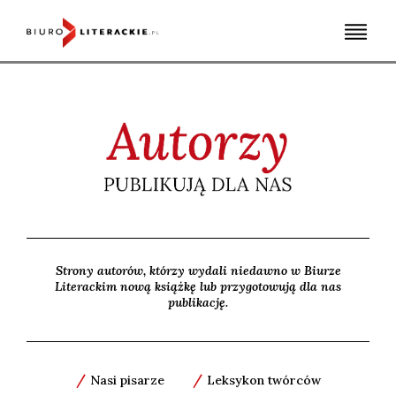
Skip
to
content
Strony autorów, którzy wydali niedawno w Biurze
Literackim nową książkę lub przygotowują dla nas
publikację.
/
/
Nasi pisarze
Leksykon twórców