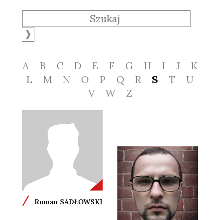
A
B
C
D
E
F
G
H
I
J
K
L
M
N
O
P
Q
R
S
T
U
V
W
Z
/
Roman
SADŁOWSKI