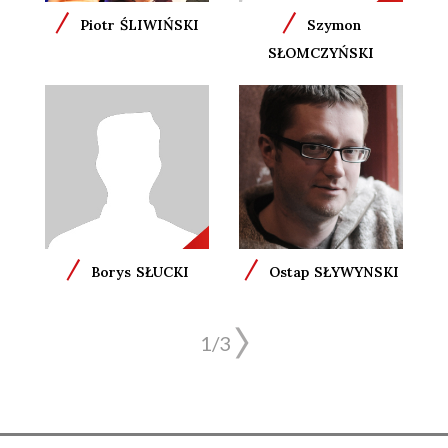
/
/
Piotr
ŚLIWIŃSKI
Szymon
SŁOMCZYŃSKI
/
/
Borys
SŁUCKI
Ostap
SŁYWYNSKI
1/3