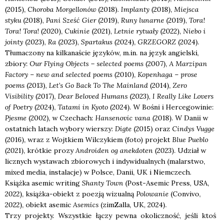
(2015),
Choroba Morgellon
ó
w
(2018).
Implanty
(2018),
Miejsca
styku
(2018),
Pani Sześć
Gier
(2019),
Runy lunarne
(2019),
Tora!
Tora! Tora
! (2020),
Cukinie
(2021),
Letnie rytuały
(2022),
Niebo i
jointy
(2023),
Ra
(2023),
Spartakus
(2024),
GRZEGORZ
(2024).
Tłumaczony na kilkanaście języków, m.in. na język angielski,
zbiory:
Our Flying Objects – selected poems
(2007),
A Marzipan
Factory – new and selected poems
(2010),
Kopenhaga – prose
poems
(2013),
Let’s Go Back To The Mainland
(2014),
Zero
Visibility
(2017),
Dear Beloved Humans
(2023),
I Really Like Lovers
of Poetry
(2024),
Tatami in Kyoto
(2024). W Bośni i Hercegowinie:
Pjesme
(2002), w Czechach:
Hansenovic vana
(2018). W Danii w
ostatnich latach wybory wierszy:
Digte
(2015) oraz
Cindys Vugge
(2016), wraz z Wojtkiem Wilczykiem (foto) projekt
Blue Pueblo
(2021), krótkie prozy
Androiden og anekdoten
(2023). Udział w
licznych wystawach zbiorowych i indywidualnych (malarstwo,
mixed media, instalacje) w Polsce, Danii, UK i Niemczech.
Książka asemic writing
Shanty Town
(Post-Asemic Press, USA,
2022), książka-obiekt z poezją wizualną
Polowanie
(Convivo,
2022), obiekt asemic
Asemics
(zimZalla, UK, 2024).
Trzy pro­jek­ty. Wszyst­kie łączy pew­na oko­licz­ność, jeśli ktoś