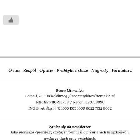
O nas
Zespół
Opinie
Praktyki i staże
Nagrody
Formularz
Biuro Literackie
Solna 1, 78-100 Kołobrzeg / poczta@biuroliterackie.pl
NIP: 881-110-93-38 / Regon: 390738090
ING Bank Śląski: 71 1050 1575 1000 0022 7732 9062
Zapisz się na newsletter
Jako pierwsza/pierwszy czytaj informacje o premierach książkowych,
wydarzeniach oraz projektach.