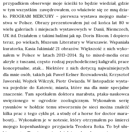
przy­pad­kiem obser­wu­je moje ścież­ki to będzie wie­dział, gdzie
w tym wszyst­kim zawę­dro­wa­łem, co wła­ści­wie się ze mną dzia­
ło. PROGRAM MERCURY – pierw­sza wysta­wa moje­go malar­
stwa w Pol­sce. Obra­zy pre­zen­to­wa­łem już od koń­ca lat 80 w
wie­lu gale­riach i miej­scach wysta­wo­wych w Danii, Niem­czech,
UK itd. Dzia­ła­łem z taki­mi ludź­mi jak np. Doris Blo­om. I dopie­ro
teraz, po wie­kach, Muzeum Lite­ra­tu­ry w War­sza­wie. Wspa­nia­ła
kura­tor­ka, Kasia Jaki­miak! 21 obra­zów. Więk­szość z nich wyko­
na­łem w Pol­sce w latach 2013–2014. Są to mixed-media oraz
akry­le z tusza­mi, czę­sto rodzaj psy­cho­de­licz­nej kali­gra­fii, pra­ce
kon­cep­tu­al­ne, atak… Nie­któ­re z nich doty­czą naj­waż­niej­szych
dla mnie osób, takich jak Paweł Kel­ner Roz­wa­dow­ski, Krzysz­tof
Jawor­ski, Woj­tek Wil­czyk, Piotr Gwiaz­da. W listo­pa­dzie wysta­
wa poje­dzie do Kato­wic, mia­sta, któ­re ma dla mnie spe­cjal­ne
zna­cze­nie. Tam spo­tka­łem dok­to­ra mara­bu­ta, pta­ka-naukow­ca
uwię­zio­ne­go w ogro­dzie zoo­lo­gicz­nym. Wyko­na­łem serię
rysun­ków w hoł­dzie temu stwo­rze­niu (w sie­ci moż­na zna­leźć
kil­ka prac z tego cyklu pt. a stu­dy of a hor­se for doctor mara­
bo­ut)… Wyko­na­łem je w note­sie, któ­ry otrzy­ma­łem po śmier­ci
moje­go kopen­ha­skie­go przy­ja­cie­la Teo­do­ra Boka. To był ulu­