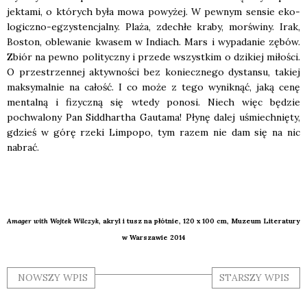
jek­ta­mi, o któ­rych była mowa powy­żej. W pew­nym sen­sie eko­
lo­gicz­no-egzy­sten­cjal­ny. Pla­ża, zde­chłe kra­by, mor­świ­ny. Irak,
Boston, oble­wa­nie kwa­sem w Indiach. Mars i wypa­da­nie zębów.
Zbiór na pew­no poli­tycz­ny i przede wszyst­kim o dzi­kiej miło­ści.
O prze­strzen­nej aktyw­no­ści bez koniecz­ne­go dystan­su, takiej
mak­sy­mal­nie na całość. I co może z tego wynik­nąć, jaką cenę
men­tal­ną i fizycz­ną się wte­dy pono­si. Niech więc będzie
pochwa­lo­ny Pan Sid­dhar­tha Gau­ta­ma! Pły­nę dalej uśmiech­nię­ty,
gdzieś w górę rze­ki Lim­po­po, tym razem nie dam się na nic
nabrać.
Ama­ger with Woj­tek Wil­czyk
, akryl i tusz na płót­nie, 120 x 100 cm, Muzeum Lite­ra­tu­ry
w War­sza­wie 2014
NOWSZY WPIS
STARSZY WPIS