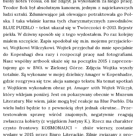
bio­ny notes Teo­sia, on nie zdą­żył, ja wyko­na­łem za nie­go pra­cę.
Teo­dor Bok był abso­lut­nym kano­nem, jed­nym z naj­cie­kaw­szych
ludzi sztu­ki. Zdu­mie­wa­ją­ce jak ole­wa­ją­co potrak­to­wa­ła go Pol­
ska. I taka wła­śnie kar­ma tych cha­ry­zma­tycz­nych zawod­ni­ków.
BLUE PUEBLO – tekst uka­zał się w Twór­czo­ści 4–2013. Rejestr
pie­kła. W dziw­ny spo­sób się z tego wydo­sta­łem. Po raz kolej­ny
mia­łem szczę­ście. Zapis spodo­bał się m.in. moje­mu przy­ja­cie­lo­
wi, Wojt­ko­wi Wil­czy­ko­wi. Woj­tek przy­je­chał do mnie spe­cjal­nie
do Kopen­ha­gi dwa razy i roz­po­czął pra­cę nad foto­gra­fia­mi.
Nasz wspól­ny art­bo­ok uka­że się na począt­ku 2015 i zapre­zen­
tu­je­my go w BWA w Zie­lo­nej Górze. Zdję­cia Wojt­ka wyszły
total­nie. Są wyko­na­ne w mojej dziel­ni­cy Ama­ger w Kopen­ha­dze,
gdzie roz­gry­wa się tzw. akcja same­go tek­stu. Na temat spo­tkań
z Wojt­kiem wyko­na­łem obraz pt.
Ama­ger with Woj­tek Wil­czyk
,
któ­ry wkle­jam poni­żej. Jest on poka­zy­wa­ny obec­nie w Muzeum
Lite­ra­tu­ry. Nie wiem, jakie mogą być reak­cje na Blue Pueblo. Dla
wie­lu ludzi będzie to z pew­no­ścią zbyt jed­nak okrut­ne… Prze­
te­sto­wa­łem spra­wę wśród zna­jo­mych, nega­tyw­nie reagu­ją
zwłasz­cza kobie­ty (z wyjąt­kiem Justy­ny K.). Rzecz ma cha­rak­ter
czy­sto fron­to­wy. KOSMONAUCI – zbiór wier­szy, zosta­nie
wyda­ny w 2015 przez Biu­ro Lite­rac­kie. Sil­nie zwią­za­ny z pro­