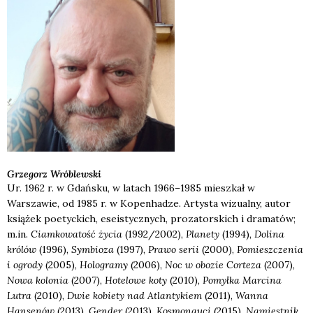
Grzegorz
Wróblewski
Ur. 1962 r. w Gdańsku, w latach 1966–1985 mieszkał w
Warszawie, od 1985 r. w Kopenhadze. Artysta wizualny, autor
książek poetyckich, eseistycznych, prozatorskich i dramatów;
m.in.
Ciamkowatość życia
(1992/2002),
Planety
(1994),
Dolina
kr
ó
l
ó
w
(1996),
Symbioza
(1997),
Prawo serii
(2000),
Pomieszczenia
i ogrody
(2005),
Hologramy
(2006),
Noc w obozie Corteza
(2007),
Nowa kolonia
(2007),
Hotelowe koty
(2010),
Pomyłka Marcina
Lutra
(2010),
Dwie kobiety nad Atlantykiem
(2011),
Wanna
Hansen
ó
w
(2013),
Gender
(2013),
Kosmonauci
(2015),
Namiestnik