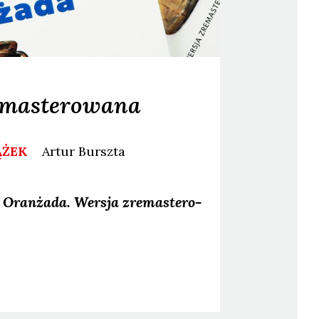
emasterowana
ĄŻEK
Artur
Burszta
a
Oran­ża­da. Wer­sja zre­ma­ste­ro­