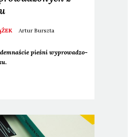
u
ĄŻEK
Artur
Burszta
­dem­na­ście pie­śni wypro­wa­dzo­
ku
.