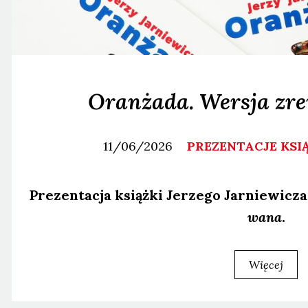
Oranżada. Wersja zr
11/06/2026
PREZENTACJE KSI
Pre­zen­ta­cja książ­ki Jerze­go Jar­nie­wi­cz
wa­na
.
Więcej