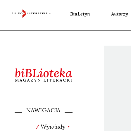
BiuLetyn
Autorzy
Skip
to
content
NAWIGACJA
Wywiady