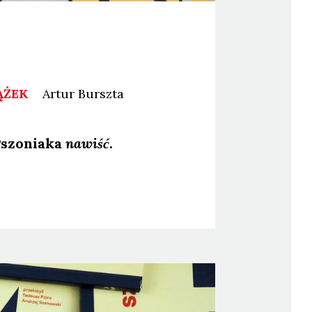
ĄŻEK
Artur
Burszta
Pszo­nia­ka
nawiść
.