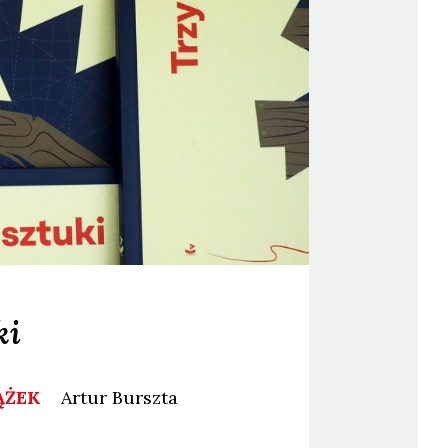
ki
ĄŻEK
Artur
Burszta