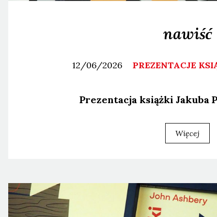
nawiść
12/06/2026
PREZENTACJE KSI
Pre­zen­ta­cja książ­ki Jaku­ba 
Więcej