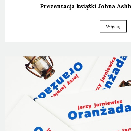
Pre­zen­ta­cja książ­ki Joh­na Ash­b
Więcej