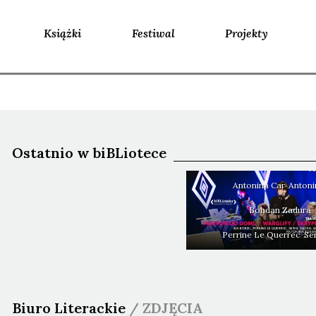
Książki
Festiwal
Projekty
N
Ida BÖRJEL, Perrine LE
Serhij ŻADAN, Bohdan
Antonina TOSIEK i Anto
Ostatnio w biBLiotece
Telefon do domu, 
Skry
Antonina
Car
Anton
Bohdan
Zadura
Perrine
Le Querrec
Se
Biuro Literackie
/
ZDJĘCIA