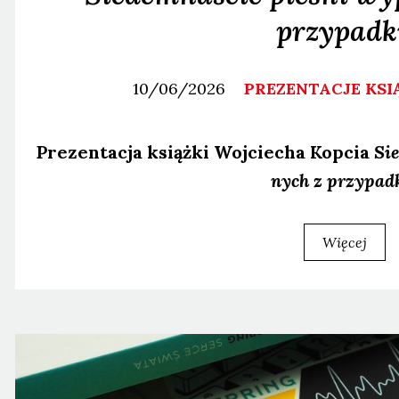
przypadk
10/06/2026
PREZENTACJE KSI
Pre­zen­ta­cja książ­ki Woj­cie­cha Kop­cia
Sie
nych z przy­pad­
Więcej