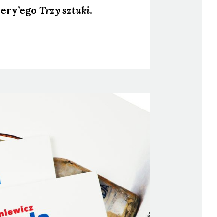
e­ry­’e­go
Trzy sztu­ki
.