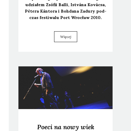
udzia­łem Zsó­fii Bal­li, Istvána Kovác­sa,
Péte­ra Kán­to­ra i Boh­da­na Zadu­ry pod­
czas festi­wa­lu Port Wro­cław 2010.
Więcej
Poeci na nowy wiek