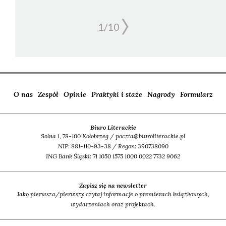
1/
10
O nas
Zespół
Opinie
Praktyki i staże
Nagrody
Formularz
Biuro Literackie
Solna 1, 78-100 Kołobrzeg / poczta@biuroliterackie.pl
NIP: 881-110-93-38 / Regon: 390738090
ING Bank Śląski: 71 1050 1575 1000 0022 7732 9062
Zapisz się na newsletter
Jako pierwsza/pierwszy czytaj informacje o premierach książkowych,
wydarzeniach oraz projektach.