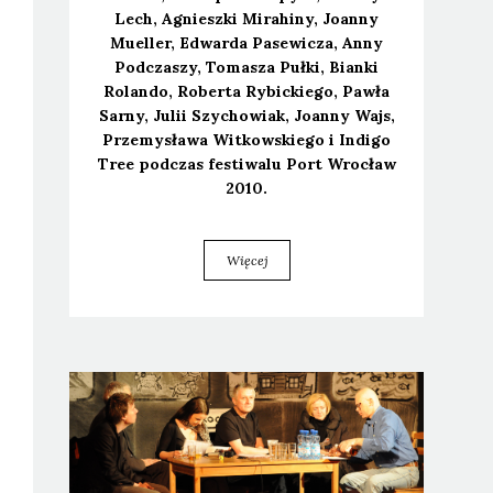
Lech, Agniesz­ki Mira­hi­ny, Joan­ny
Muel­ler, Edwar­da Pase­wi­cza, Anny
Pod­cza­szy, Toma­sza Puł­ki, Bian­ki
Rolan­do, Rober­ta Rybic­kie­go, Paw­ła
Sar­ny, Julii Szy­cho­wiak, Joan­ny Wajs,
Prze­my­sła­wa Wit­kow­skie­go i Indi­go
Tree pod­czas festi­wa­lu Port Wro­cław
2010.
Więcej