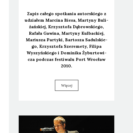
Zapis całe­go spo­tka­nia autor­skie­go z
udzia­łem Mar­ci­na Bie­sa, Mar­ty­ny Buli­
żań­skiej, Krzysz­to­fa Dąbrow­skie­go,
Rafa­ła Gawi­na, Mar­ty­ny Kul­bac­kiej,
Mariu­sza Par­ty­ki, Bar­to­sza Sadul­skie­
go, Krzysz­to­fa Sze­re­me­ty, Fili­pa
Wyszyń­skie­go i Domi­ni­ka Żybur­to­wi­
cza pod­czas festi­wa­lu Port Wro­cław
2010.
Więcej