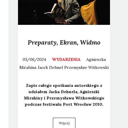
Preparaty, Ekran, Widmo
03/06/2024
WYDARZENIA
Agnieszka
Mirahina
Jacek
Dehnel
Przemysław
Witkowski
Zapis całe­go spo­tka­nia autor­skie­go z
udzia­łem Jac­ka Deh­ne­la, Agniesz­ki
Mira­hi­ny i Prze­my­sła­wa Wit­kow­skie­go
pod­czas festi­wa­lu Port Wro­cław 2010.
Więcej