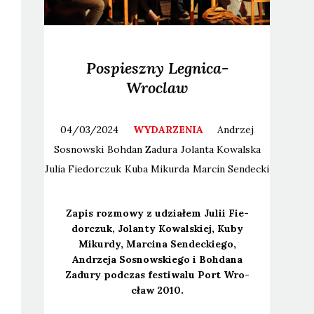
Pospieszny Legnica-
Wroclaw
04/03/2024
WYDARZENIA
Andrzej
Sosnowski
Bohdan
Zadura
Jolanta
Kowalska
Julia
Fiedorczuk
Kuba
Mikurda
Marcin
Sendecki
Zapis roz­mo­wy z udzia­łem Julii Fie­
dor­czuk, Jolan­ty Kowal­skiej, Kuby
Mikur­dy, Mar­ci­na Sen­dec­kie­go,
Andrze­ja Sosnow­skie­go i Boh­da­na
Zadu­ry pod­czas festi­wa­lu Port Wro­
cław 2010.