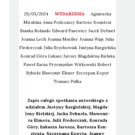
29/03/2024
WYDARZENIA
Agnieszka
Mirahina
Anna
Podczaszy
Bartosz
Konstrat
Bianka
Rolando
Edward
Pasewicz
Jacek
Dehnel
Joanna
Lech
Joanna
Mueller
Joanna
Wajs
Julia
Fiedorczuk
Julia
Szychowiak
Justyna
Bargielska
Konrad
Góra
Łukasz
Jarosz
Magdalena
Bielska
Paweł
Sarna
Przemysław
Witkowski
Robert
Rybicki
Sławomir
Elsner
Szczepan
Kopyt
Tomasz
Pułka
Zapis całe­go spo­tka­nia autor­skie­go z
udzia­łem Justy­ny Bar­giel­skiej, Mag­da­
le­ny Biel­skiej, Jac­ka Deh­ne­la, Sła­wo­mi­
ra Elsne­ra, Julii Fie­dor­czuk, Kon­ra­da
Góry, Łuka­sza Jaro­sza, Bar­to­sza Kon­
stra­ta, Szcze­pa­na Kopy­ta, Joan­ny