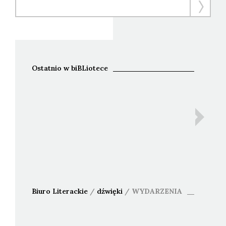
Ostatnio w biBLiotece
Ida B
Bohdan 
An
Biuro Literackie
/
dźwięki
/
WYDARZENIA