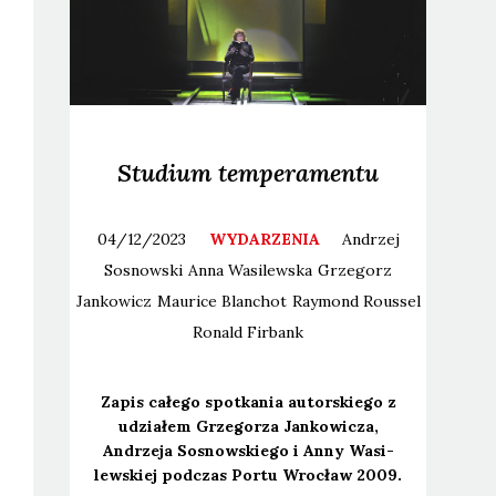
Studium temperamentu
04/12/2023
WYDARZENIA
Andrzej
Sosnowski
Anna
Wasilewska
Grzegorz
Jankowicz
Maurice
Blanchot
Raymond
Roussel
Ronald
Firbank
Zapis całe­go spo­tka­nia autor­skie­go z
udzia­łem Grze­go­rza Jan­ko­wi­cza,
Andrze­ja Sosnow­skie­go i Anny Wasi­
lew­skiej pod­czas Por­tu Wro­cław 2009.