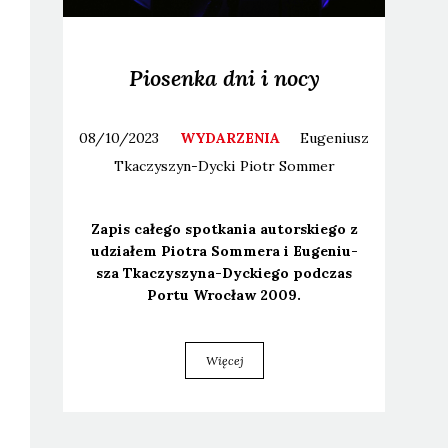
Piosenka dni i nocy
08/10/2023
WYDARZENIA
Eugeniusz
Tkaczyszyn-Dycki
Piotr
Sommer
Zapis całe­go spo­tka­nia autor­skie­go z
udzia­łem Pio­tra Som­me­ra i Euge­niu­
sza Tka­czy­szy­na-Dyc­kie­go pod­czas
Por­tu Wro­cław 2009.
Więcej