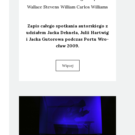
Wallace
Stevens
William
Carlos Williams
Zapis całe­go spo­tka­nia autor­skie­go z
udzia­łem Jac­ka Deh­ne­la, Julii Har­twig
i Jac­ka Guto­ro­wa pod­czas Por­tu Wro­
cław 2009.
Więcej