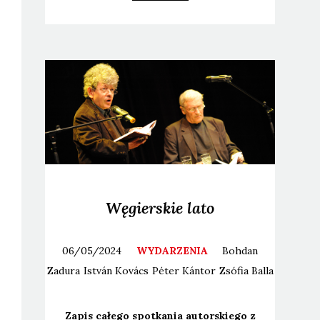
Węgierskie lato
06/05/2024
WYDARZENIA
Bohdan
Zadura
István
Kovács
Péter
Kántor
Zsófia
Balla
Zapis całe­go spo­tka­nia autor­skie­go z