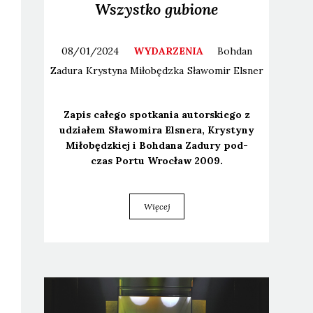
Wszystko gubione
08/01/2024
WYDARZENIA
Bohdan
Zadura
Krystyna
Miłobędzka
Sławomir
Elsner
Zapis całe­go spo­tka­nia autor­skie­go z
udzia­łem Sła­wo­mi­ra Elsne­ra, Kry­sty­ny
Miło­będz­kiej i Boh­da­na Zadu­ry pod­
czas Por­tu Wro­cław 2009.
Więcej