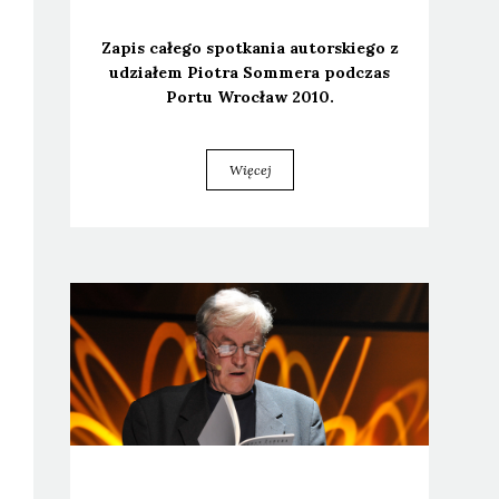
Zapis całe­go spo­tka­nia autor­skie­go z
udzia­łem Pio­tra Som­me­ra pod­czas
Por­tu Wro­cław 2010.
Więcej