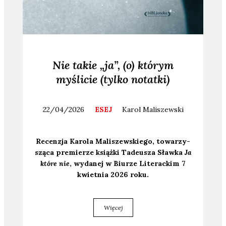
Nie takie „ja”, (o) którym
myślicie (tylko notatki)
22/04/2026
ESEJ
Karol
Maliszewski
Recen­zja Karo­la Mali­szew­skie­go, towa­rzy­
szą­ca pre­mie­rze książ­ki Tade­usza Sław­ka
Ja
któ­re nie
, wyda­nej w Biu­rze Lite­rac­kim 7
kwiet­nia 2026 roku.
Więcej