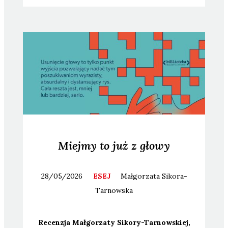
Miejmy to już z głowy
28/05/2026
ESEJ
Małgorzata
Sikora-
Tarnowska
Recen­zja Mał­go­rza­ty Siko­ry-Tar­now­skiej,