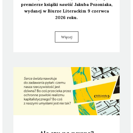
pre­mie­rze książ­ki
nawiść
Jaku­ba Pszo­nia­ka,
wyda­nej w Biu­rze Lite­rac­kim 9 czerw­ca
2026 roku.
Więcej