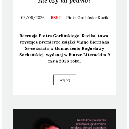
Ale czy na pewno?
03/06/2026
ESEJ
Piotr
Gorliński-Kucik
Recen­zja Pio­tra Gor­liń­skie­go-Kuci­ka, towa­
rzy­szą­ca pre­mie­rze książ­ki Vig­go Bjer­rin­ga
Ser­ce świa­ta
w tłu­ma­cze­niu Bogu­sła­wy
Sochań­skiej, wyda­nej w Biu­rze Lite­rac­kim 9
maja 2026 roku.
Więcej