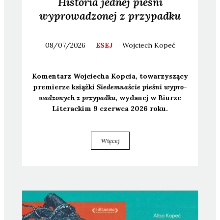
Historia jednej pieśni
wyprowadzonej z przypadku
08/07/2026
ESEJ
Wojciech
Kopeć
Komen­tarz Woj­cie­cha Kop­cia, towa­rzy­szą­cy
pre­mie­rze książ­ki
Sie­dem­na­ście pie­śni wypro­
wa­dzo­nych z przy­pad­ku
, wyda­nej w Biu­rze
Lite­rac­kim 9 czerw­ca 2026 roku.
Więcej