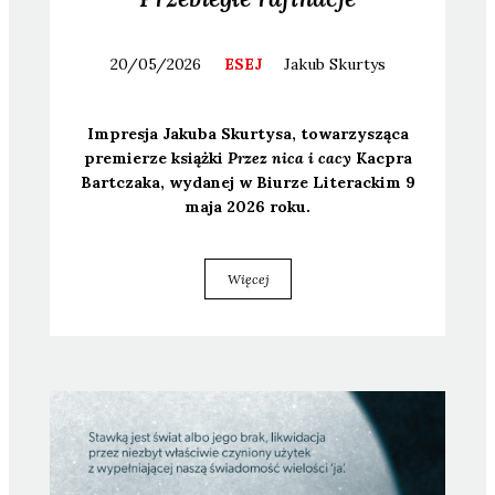
20/05/2026
ESEJ
Jakub
Skurtys
Impre­sja Jaku­ba Skur­ty­sa, towa­rzy­szą­ca
pre­mie­rze książ­ki
Przez nica i cacy
Kac­pra
Bart­cza­ka, wyda­nej w Biu­rze Lite­rac­kim 9
maja 2026 roku.
Więcej