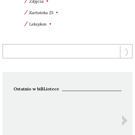
Zdjęcia
Kartoteka 25
Leksykon
Ostatnio w biBLiotece
Ida 
Z
An