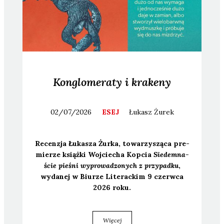
Konglomeraty i krakeny
02/07/2026
ESEJ
Łukasz
Żurek
Recen­zja Łuka­sza Żur­ka, towa­rzy­szą­ca pre­
mie­rze książ­ki Woj­cie­cha Kop­cia
Sie­dem­na­
ście pie­śni wypro­wa­dzo­nych z przy­pad­ku
,
wyda­nej w Biu­rze Lite­rac­kim 9 czerw­ca
2026 roku.
Więcej