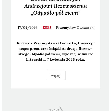
Andrzejowi Ilczewskiemu
„Odpadło pół ziemi”
17/04/2026
ESEJ
Przemysław
Owczarek
Recen­zja Prze­my­sła­wa Owczar­ka, towa­rzy­
szą­ca pre­mie­rze książ­ki Andrze­ja Ilczew­
skie­go
Odpa­dło pół zie­mi
, wyda­nej w Biu­rze
Lite­rac­kim 7 kwiet­nia 2026 roku.
Więcej
1/
10