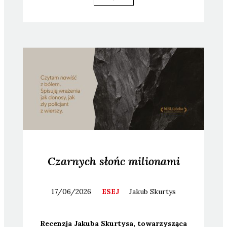
Czarnych słońc milionami
17/06/2026
ESEJ
Jakub
Skurtys
Recen­zja Jaku­ba Skur­ty­sa, towa­rzy­szą­ca