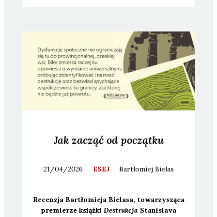
Jak zacząć od początku
21/04/2026
ESEJ
Bartłomiej
Bielas
Recen­zja Bar­tło­mie­ja Bie­la­sa, towa­rzy­szą­ca
pre­mie­rze książ­ki
Destruk­cja
Sta­ni­sla­va