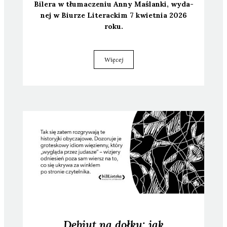
Bile­ra w tłu­ma­cze­niu Anny Maślan­ki, wyda­
nej w Biu­rze Lite­rac­kim 7 kwiet­nia 2026
roku.
Więcej
Debiut na dołku: jak