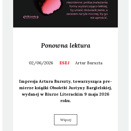
Ponowna lektura
02/06/2026
ESEJ
Artur
Burszta
Impre­sja Artu­ra Bursz­ty, towa­rzy­szą­ca pre­
mie­rze książ­ki
Obso­let­ki
Justy­ny Bar­giel­skiej,
wyda­nej w Biu­rze Lite­rac­kim 9 maja 2026
roku.
Więcej