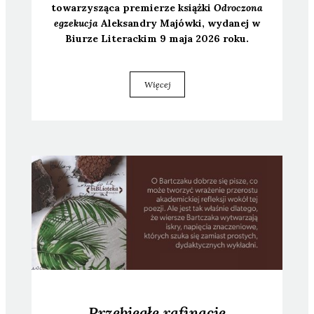
towa­rzy­szą­ca pre­mie­rze książ­ki
Odro­czo­na
egze­ku­cja
Alek­san­dry Majów­ki, wyda­nej w
Biu­rze Lite­rac­kim 9 maja 2026 roku.
Więcej
Przebiegłe rafinacje