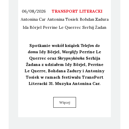
06/08/2026
TRANSPORT LITERACKI
Antonina
Car
Antonina
Tosiek
Bohdan
Zadura
Ida
Börjel
Perrine
Le Querrec
Serhij
Żadan
Spo­tka­nie wokół ksią­żek
Tele­fon do
domu
Idy Bör­jel,
War­gli­fy
Per­ri­ne Le
Quer­rec oraz
Skryp­ny­ków­ka
Ser­hi­ja
Żada­na z udzia­łem Idy Bör­jel, Per­ri­ne
Le Quer­re, Boh­da­na Zadu­ry i Anto­ni­ny
Tosiek w ramach festi­wa­lu Trans­Port
Lite­rac­ki 31. Muzy­ka Anto­ni­na Car.
Więcej