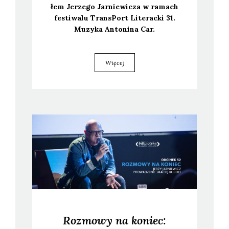
łem Jerze­go Jar­nie­wi­cza w ramach
festi­wa­lu Trans­Port Lite­rac­ki 31.
Muzy­ka Anto­ni­na Car.
Więcej
Rozmowy na koniec: