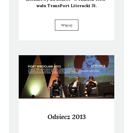
wa­lu Trans­Port Lite­rac­ki 31.
Więcej
Odsiecz 2013