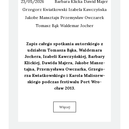
23/05/2026
Barbara
Klicka
Dawid
Majer
Grzegorz
Kwiatkowski
Izabela
Kawczyńska
Jakobe
Mansztajn
Przemysław
Owczarek
Tomasz
Bąk
Waldemar
Jocher
Zapis całe­go spo­tka­nia autor­skie­go z
udzia­łem Toma­sza Bąka, Wal­de­ma­ra
Joche­ra, Iza­be­li Kaw­czyń­skiej, Bar­ba­ry
Klic­kiej, Dawi­da Maje­ra, Jako­be Mansz­
taj­na, Prze­my­sła­wa Owczar­ka, Grze­go­
rza Kwiat­kow­skie­go i Karo­la Mali­szew­
skie­go pod­czas festi­wa­lu Port Wro­
cław 2013.
Więcej