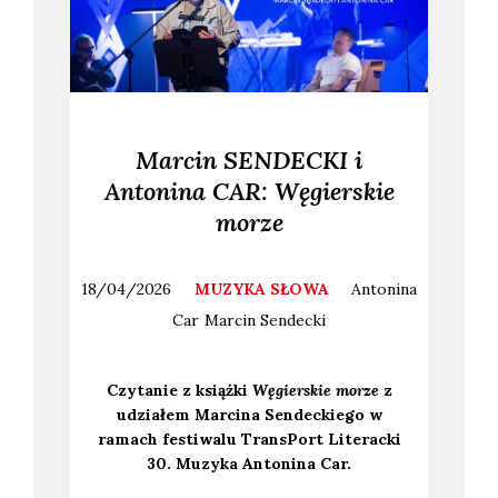
Marcin SENDECKI i
Antonina CAR: Węgierskie
morze
18/04/2026
MUZYKA SŁOWA
Antonina
Car
Marcin
Sendecki
Czy­ta­nie z książ­ki
Węgier­skie morze
z
udzia­łem Mar­ci­na Sen­dec­kie­go w
ramach festi­wa­lu Trans­Port Lite­rac­ki
30. Muzy­ka Anto­ni­na Car.