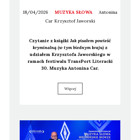
18/04/2026
MUZYKA SŁOWA
Antonina
Car
Krzysztof
Jaworski
Czy­ta­nie z książ­ki
Jak pisa­łem powieść
kry­mi­nal­ną (w tym bied­nym kra­ju)
z
udzia­łem Krzysz­to­fa Jawor­skie­go w
ramach festi­wa­lu Trans­Port Lite­rac­ki
30. Muzy­ka Anto­ni­na Car.
Więcej