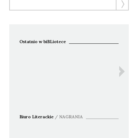
Ostatnio w biBLiotece
Ida B
Bohdan 
An
Biuro Literackie
/
NAGRANIA