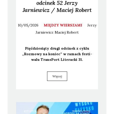
odcinek 52 Jerzy
Jarniewicz / Maciej Robert
10/05/2026
MIĘDZY WIERSZAMI
Jerzy
Jarniewicz
Maciej
Robert
Pięć­dzie­sią­ty dru­gi odci­nek z cyklu
„Roz­mo­wy na koniec” w ramach festi­
wa­lu Trans­Port Lite­rac­ki 31.
Więcej