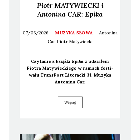
Piotr MATYWIECKI i
Antonina CAR: Epika
07/06/2026
MUZYKA SŁOWA
Antonina
Car
Piotr
Matywiecki
Czy­ta­nie z książ­ki
Epi­ka
z udzia­łem
Pio­tra Maty­wiec­kie­go w ramach festi­
wa­lu Trans­Port Lite­rac­ki 31. Muzy­ka
Anto­ni­na Car.
Więcej