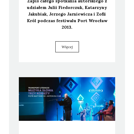
Zapis całe­go spo­tka­nia autor­skie­go z
udzia­łem Julii Fie­dor­czuk, Kata­rzy­ny
Jaku­biak, Jerze­go Jar­nie­wi­cza i Zofii
Król pod­czas festi­wa­lu Port Wro­cław
2013.
Więcej