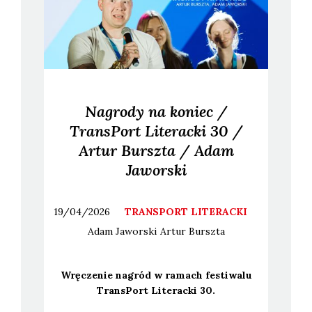
Nagrody na koniec /
TransPort Literacki 30 /
Artur Burszta / Adam
Jaworski
19/04/2026
TRANSPORT LITERACKI
Adam
Jaworski
Artur
Burszta
Wrę­cze­nie nagród w ramach festi­wa­lu
Trans­Port Lite­rac­ki 30.