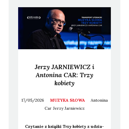
Jerzy JARNIEWICZ i
Antonina CAR: Trzy
kobiety
17/05/2026
MUZYKA SŁOWA
Antonina
Car
Jerzy
Jarniewicz
Czy­ta­nie z książ­ki
Trzy kobie­ty
z udzia­