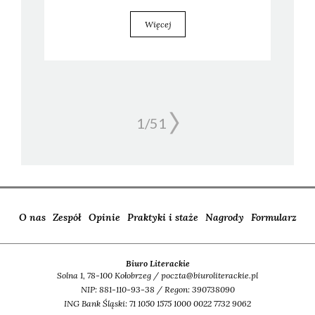
Więcej
1/
51
O nas
Zespół
Opinie
Praktyki i staże
Nagrody
Formularz
Biuro Literackie
Solna 1, 78-100 Kołobrzeg / poczta@biuroliterackie.pl
NIP: 881-110-93-38 / Regon: 390738090
ING Bank Śląski: 71 1050 1575 1000 0022 7732 9062