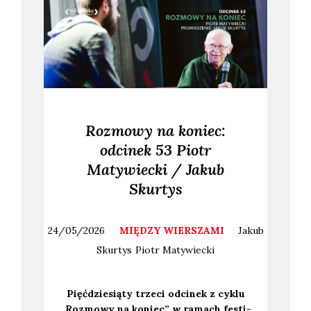
Rozmowy na koniec:
odcinek 53 Piotr
Matywiecki / Jakub
Skurtys
24/05/2026
MIĘDZY WIERSZAMI
Jakub
Skurtys
Piotr
Matywiecki
Pięć­dzie­sią­ty trze­ci odci­nek z cyklu
„Roz­mo­wy na koniec” w ramach festi­