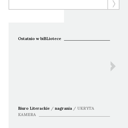
Ostatnio w biBLiotece
Ida B
Bohdan 
An
Biuro Literackie
/
nagrania
/
UKRYTA
KAMERA