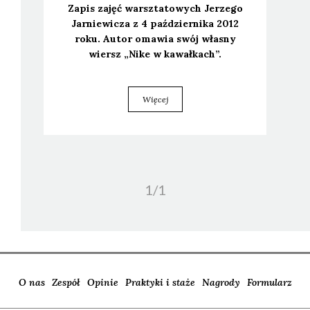
Zapis zajęć warsz­ta­to­wych Jerze­go
Jar­nie­wi­cza z 4 paź­dzier­ni­ka 2012
roku. Autor oma­wia swój wła­sny
wiersz „Nike w kawał­kach”.
Więcej
1/
1
O nas
Zespół
Opinie
Praktyki i staże
Nagrody
Formularz