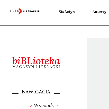
BiuLetyn
Autorzy
Skip
to
content
NAWIGACJA
Wywiady