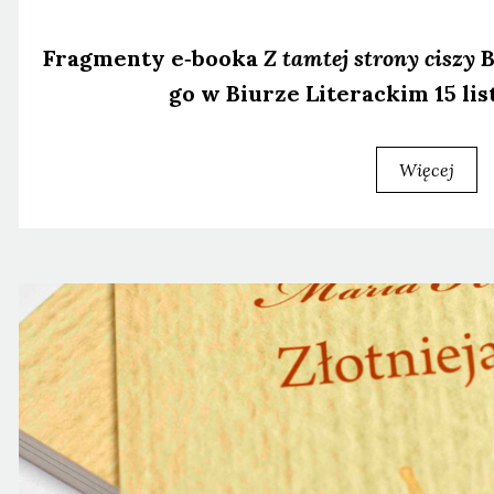
Frag­men­ty e‑booka
Z tam­tej stro­ny ciszy
B
go w Biu­rze Lite­rac­kim 15 lis
Więcej