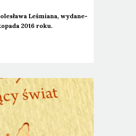
ole­sła­wa Leśmia­na, wyda­ne­
to­pa­da 2016 roku.