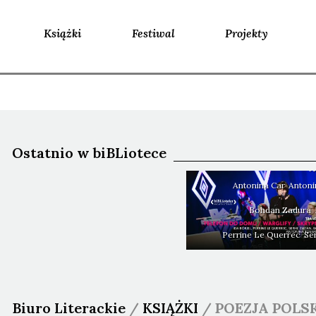
Książki
Festiwal
Projekty
N
Ida BÖRJEL, Perrine LE
Serhij ŻADAN, Bohdan
Antonina TOSIEK i Anto
Ostatnio w biBLiotece
Telefon do domu, 
Skry
Antonina
Car
Anton
Bohdan
Zadura
Perrine
Le Querrec
Se
Biuro Literackie
/
KSIĄŻKI
/
POEZJA POLS