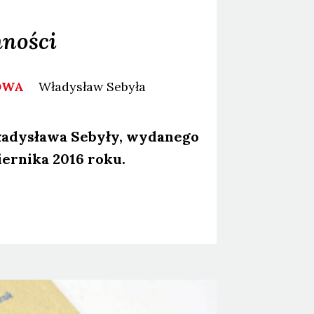
mności
NOWA
Władysław
Sebyła
­dy­sła­wa Seby­ły, wyda­ne­go
ier­ni­ka 2016 roku.