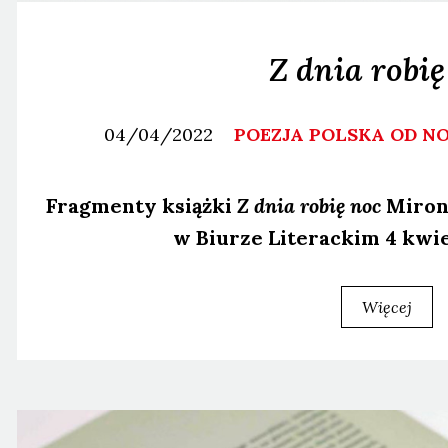
Z dnia robię
04/04/2022
POEZJA POLSKA OD 
Frag­men­ty książ­ki
Z dnia robię noc
Miro­na
w Biu­rze Lite­rac­kim 4 kwi
Więcej