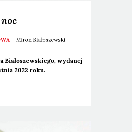
 noc
NOWA
Miron
Białoszewski
 Bia­ło­szew­skie­go, wyda­nej
et­nia 2022 roku.