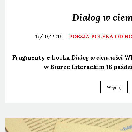
Dialog w cie
17/10/2016
POEZJA POLSKA OD 
Frag­men­ty e‑booka
Dia­log w ciem­no­ści
Wła
w Biu­rze Lite­rac­kim 18 paź­dz
Więcej