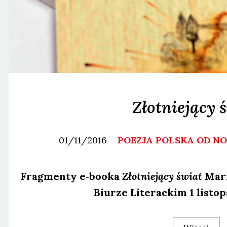
Złotniejący 
01/11/2016
POEZJA POLSKA OD 
Frag­men­ty e‑booka
Złot­nie­ją­cy świat
Marii
Biu­rze Lite­rac­kim 1 listo­