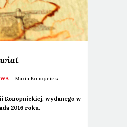
świat
NOWA
Maria
Konopnicka
 Konop­nic­kiej, wyda­ne­go w
pa­da 2016 roku.